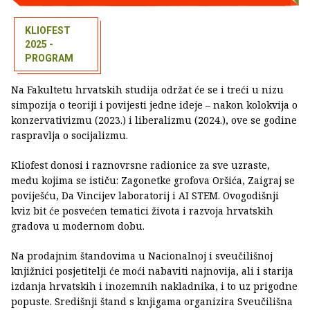
KLIOFEST
2025 -
PROGRAM
Na Fakultetu hrvatskih studija održat će se i treći u nizu
simpozija o teoriji i povijesti jedne ideje – nakon kolokvija o
konzervativizmu (2023.) i liberalizmu (2024.), ove se godine
raspravlja o socijalizmu.
Kliofest donosi i raznovrsne radionice za sve uzraste,
među kojima se ističu: Zagonetke grofova Oršića, Zaigraj se
poviješću, Da Vincijev laboratorij i AI STEM. Ovogodišnji
kviz bit će posvećen tematici života i razvoja hrvatskih
gradova u modernom dobu.
Na prodajnim štandovima u Nacionalnoj i sveučilišnoj
knjižnici posjetitelji će moći nabaviti najnovija, ali i starija
izdanja hrvatskih i inozemnih nakladnika, i to uz prigodne
popuste. Središnji štand s knjigama organizira Sveučilišna