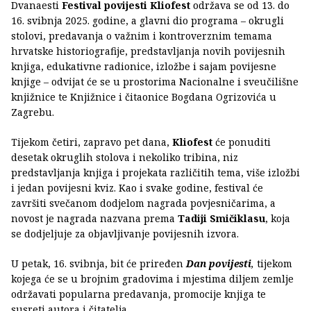
Dvanaesti
Festival povijesti Kliofest
održava se od 13. do
16. svibnja 2025. godine, a glavni dio programa – okrugli
stolovi, predavanja o važnim i kontroverznim temama
hrvatske historiografije, predstavljanja novih povijesnih
knjiga, edukativne radionice, izložbe i sajam povijesne
knjige – odvijat će se u prostorima Nacionalne i sveučilišne
knjižnice te Knjižnice i čitaonice Bogdana Ogrizovića u
Zagrebu.
Tijekom četiri, zapravo pet dana,
Kliofest
će ponuditi
desetak okruglih stolova i nekoliko tribina, niz
predstavljanja knjiga i projekata različitih tema, više izložbi
i jedan povijesni kviz. Kao i svake godine, festival će
završiti svečanom dodjelom nagrada povjesničarima, a
novost je nagrada nazvana prema
Tadiji Smičiklasu
, koja
se dodjeljuje za objavljivanje povijesnih izvora.
U petak, 16. svibnja, bit će priređen
Dan povijesti
,
tijekom
kojega će se u brojnim gradovima i mjestima diljem zemlje
održavati popularna predavanja, promocije knjiga te
susreti autora i čitatelja.