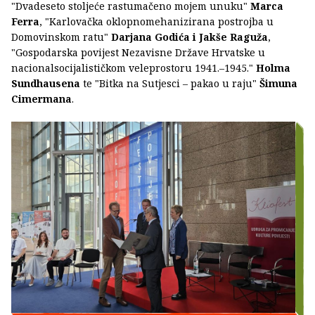
"Dvadeseto stoljeće rastumačeno mojem unuku"
Marca
Ferra
, "Karlovačka oklopnomehanizirana postrojba u
Domovinskom ratu"
Darjana Godića i Jakše Raguža
,
"Gospodarska povijest Nezavisne Države Hrvatske u
nacionalsocijalističkom veleprostoru 1941.–1945."
Holma
Sundhausena
te "Bitka na Sutjesci – pakao u raju"
Šimuna
Cimermana
.