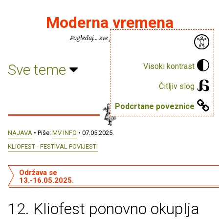
Moderna vremena
Pogledaj... sve je puno knjiga.
Sve teme
Visoki kontrast
Čitljiv slog
Podcrtane poveznice
NAJAVA
• Piše:
MV INFO
• 07.05.2025.
KLIOFEST - FESTIVAL POVIJESTI
Održava se
13.-16.05.2025.
12. Kliofest ponovno okuplja