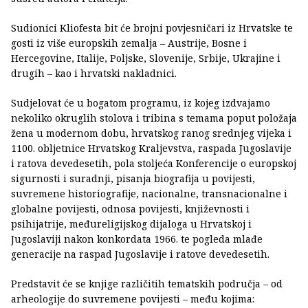
Sudionici Kliofesta bit će brojni povjesničari iz Hrvatske te
gosti iz više europskih zemalja – Austrije, Bosne i
Hercegovine, Italije, Poljske, Slovenije, Srbije, Ukrajine i
drugih – kao i hrvatski nakladnici.
Sudjelovat će u bogatom programu, iz kojeg izdvajamo
nekoliko okruglih stolova i tribina s temama poput položaja
žena u modernom dobu, hrvatskog ranog srednjeg vijeka i
1100. obljetnice Hrvatskog Kraljevstva, raspada Jugoslavije
i ratova devedesetih, pola stoljeća Konferencije o europskoj
sigurnosti i suradnji, pisanja biografija u povijesti,
suvremene historiografije, nacionalne, transnacionalne i
globalne povijesti, odnosa povijesti, književnosti i
psihijatrije, međureligijskog dijaloga u Hrvatskoj i
Jugoslaviji nakon konkordata 1966. te pogleda mlađe
generacije na raspad Jugoslavije i ratove devedesetih.
Predstavit će se knjige različitih tematskih područja – od
arheologije do suvremene povijesti – među kojima: