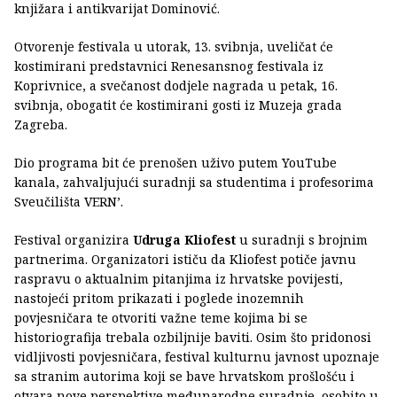
knjižara i antikvarijat Dominović.
Otvorenje festivala u utorak, 13. svibnja, uveličat će
kostimirani predstavnici Renesansnog festivala iz
Koprivnice, a svečanost dodjele nagrada u petak, 16.
svibnja, obogatit će kostimirani gosti iz Muzeja grada
Zagreba.
Dio programa bit će prenošen uživo putem YouTube
kanala, zahvaljujući suradnji sa studentima i profesorima
Sveučilišta VERN’.
Festival organizira
Udruga Kliofest
u suradnji s brojnim
partnerima. Organizatori ističu da Kliofest potiče javnu
raspravu o aktualnim pitanjima iz hrvatske povijesti,
nastojeći pritom prikazati i poglede inozemnih
povjesničara te otvoriti važne teme kojima bi se
historiografija trebala ozbiljnije baviti. Osim što pridonosi
vidljivosti povjesničara, festival kulturnu javnost upoznaje
sa stranim autorima koji se bave hrvatskom prošlošću i
otvara nove perspektive međunarodne suradnje, osobito u