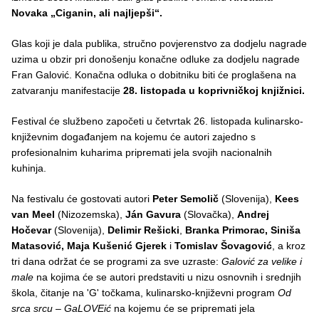
Novaka „Ciganin, ali najljepši“.
Glas koji je dala publika, stručno povjerenstvo za dodjelu nagrade
uzima u obzir pri donošenju konačne odluke za dodjelu nagrade
Fran Galović. Konačna odluka o dobitniku biti će proglašena na
zatvaranju manifestacije
28. listopada u koprivničkoj knjižnici.
Festival će službeno započeti u četvrtak 26. listopada kulinarsko-
književnim događanjem na kojemu će autori zajedno s
profesionalnim kuharima pripremati jela svojih nacionalnih
kuhinja.
Na festivalu će gostovati autori
Peter Semolič
(Slovenija),
Kees
van Meel
(Nizozemska),
Ján Gavura
(Slovačka),
Andrej
Hočevar
(Slovenija),
Delimir Rešicki
,
Branka Primorac, Siniša
Matasović, Maja Kušenić Gjerek
i
Tomislav Šovagović
, a kroz
tri dana održat će se programi za sve uzraste:
Galović za velike i
male
na kojima će se autori predstaviti u nizu osnovnih i srednjih
škola, čitanje na 'G' točkama, kulinarsko-književni program
Od
srca srcu – GaLOVEić
na kojemu će se pripremati jela