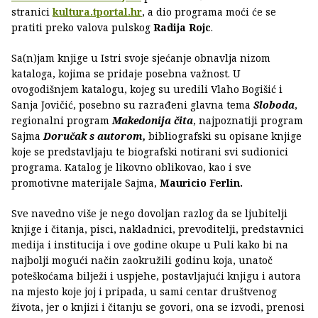
stranici
kultura.tportal.hr
, a dio programa moći će se
pratiti preko valova pulskog
Radija Rojc
.
Sa(n)jam knjige u Istri svoje sjećanje obnavlja nizom
kataloga, kojima se pridaje posebna važnost. U
ovogodišnjem katalogu, kojeg su uredili Vlaho Bogišić i
Sanja Jovičić, posebno su razrađeni glavna tema
Sloboda
,
regionalni program
Makedonija čita
, najpoznatiji program
Sajma
Doručak s autorom,
bibliografski su opisane knjige
koje se predstavljaju te biografski notirani svi sudionici
programa. Katalog je likovno oblikovao, kao i sve
promotivne materijale Sajma,
Mauricio Ferlin.
Sve navedno više je nego dovoljan razlog da se ljubitelji
knjige i čitanja, pisci, nakladnici, prevoditelji, predstavnici
medija i institucija i ove godine okupe u Puli kako bi na
najbolji mogući način zaokružili godinu koja, unatoč
poteškoćama bilježi i uspjehe, postavljajući knjigu i autora
na mjesto koje joj i pripada, u sami centar društvenog
života, jer o knjizi i čitanju se govori, ona se izvodi, prenosi