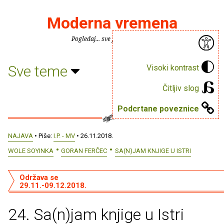
Moderna vremena
Pogledaj... sve je puno knjiga.
Sve teme
Visoki kontrast
Čitljiv slog
Podcrtane poveznice
NAJAVA
• Piše:
I.P. - MV
• 26.11.2018.
WOLE SOYINKA
GORAN FERČEC
SA(N)JAM KNJIGE U ISTRI
Održava se
29.11.-09.12.2018.
24. Sa(n)jam knjige u Istri