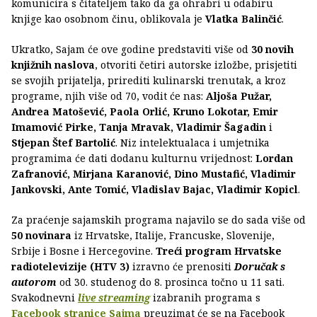
komunicira s čitateljem tako da ga ohrabri u odabiru
knjige kao osobnom činu, oblikovala je
Vlatka Balinčić
.
Ukratko, Sajam će ove godine predstaviti više od
30 novih
knjižnih naslova
, otvoriti četiri autorske izložbe, prisjetiti
se svojih prijatelja, prirediti kulinarski trenutak, a kroz
programe, njih više od 70, vodit će nas:
Aljoša Pužar,
Andrea Matošević, Paola Orlić, Kruno Lokotar, Emir
Imamović Pirke, Tanja Mravak, Vladimir Šagadin
i
Stjepan Štef Bartolić
. Niz intelektualaca i umjetnika
programima će dati dodanu kulturnu vrijednost:
Lordan
Zafranović, Mirjana Karanović, Dino Mustafić, Vladimir
Jankovski, Ante Tomić, Vladislav Bajac, Vladimir Kopicl
.
Za praćenje sajamskih programa najavilo se do sada više od
50 novinara
iz Hrvatske, Italije, Francuske, Slovenije,
Srbije i Bosne i Hercegovine.
Treći program Hrvatske
radiotelevizije (HTV 3)
izravno će prenositi
Doručak s
autorom
od 30. studenog do 8. prosinca točno u 11 sati.
Svakodnevni
live streaming
izabranih programa s
Facebook stranice Sajma
preuzimat će se na Facebook