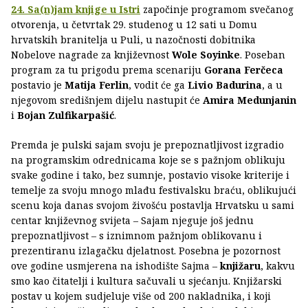
24. Sa(n)jam knjige u Istri
započinje programom svečanog
otvorenja, u četvrtak 29. studenog u 12 sati u Domu
hrvatskih branitelja u Puli, u nazočnosti dobitnika
Nobelove nagrade za književnost
Wole Soyinke
. Poseban
program za tu prigodu prema scenariju
Gorana Ferčeca
postavio je
Matija Ferlin
, vodit će ga
Livio Badurina
, a u
njegovom središnjem dijelu nastupit će
Amira Medunjanin
i
Bojan Zulfikarpašić
.
Premda je pulski sajam svoju je prepoznatljivost izgradio
na programskim odrednicama koje se s pažnjom oblikuju
svake godine i tako, bez sumnje, postavio visoke kriterije i
temelje za svoju mnogo mlađu festivalsku braću, oblikujući
scenu koja danas svojom živošću postavlja Hrvatsku u sami
centar književnog svijeta – Sajam njeguje još jednu
prepoznatljivost – s iznimnom pažnjom oblikovanu i
prezentiranu izlagačku djelatnost. Posebna je pozornost
ove godine usmjerena na ishodište Sajma –
knjižaru
, kakvu
smo kao čitatelji i kultura sačuvali u sjećanju. Knjižarski
postav u kojem sudjeluje više od 200 nakladnika, i koji