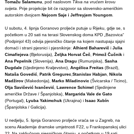
Tomažu Šalamunu
, pod naslovom
Tikva na vrućem krovu
svijeta
. Prije projekcije bit će razgovor sa slovensko-američkim
autorskim dvojcem
Nejcom Saje i Jeffreyjem Youngom
.
U subotu, 4. lipnja Goranovo proljeće putuje u Rijeku, gdje se, s
početkom u 20 sati na terasi Slovenskog doma KPD „Bazovica“
(Podpinjol 43) odvija pjesničko čitanje na kojem nastupaju sjajni
domaći i strani pjesnici i pjesnikinje:
Alhierd Baharevič
i
Julia
Cimafiejeva
(Bjelorusija),
Željka Horvat Čeč
,
Primož Čučnik
i
Ana Pepelnik
(Slovenija),
Ana Dragu
(Rumunjska),
Sasha
Dugdale
(Ujedinjeno Kraljevstvo),
Angélica Freitas
(Brazil),
Nataša Govedić
,
Patrik Gregurec
,
Stanislav Habjan
,
Nikola
Madžirov
(Makedonija),
Marko Miladinovic
(Švicarska / Ticino),
Olja Savičević Ivančević
,
Lawrence Schimel
(Sjedinjene
američke Države / Španjolska),
Margarida Vale de Gato
(Portugal),
Lyuba Yakimchuk
(Ukrajina) i
Isaac Xubín
(Španjolska / Galicija).
U nedjelju, 5. lipnja Goranovo proljeće vraća se u Zagreb, na
scenu Akademije dramske umjetnosti F22, u Frankopanskoj ulici
22. Na zaključnom pjesničkom čitanju, s početkom u 19 sati,