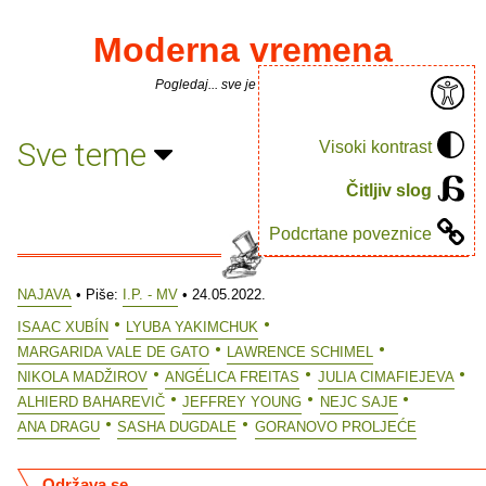
Moderna vremena
Pogledaj... sve je puno knjiga.
Sve teme
Visoki kontrast
Čitljiv slog
Podcrtane poveznice
NAJAVA
• Piše:
I.P. - MV
• 24.05.2022.
ISAAC XUBÍN
LYUBA YAKIMCHUK
MARGARIDA VALE DE GATO
LAWRENCE SCHIMEL
NIKOLA MADŽIROV
ANGÉLICA FREITAS
JULIA CIMAFIEJEVA
ALHIERD BAHAREVIČ
JEFFREY YOUNG
NEJC SAJE
ANA DRAGU
SASHA DUGDALE
GORANOVO PROLJEĆE
Održava se