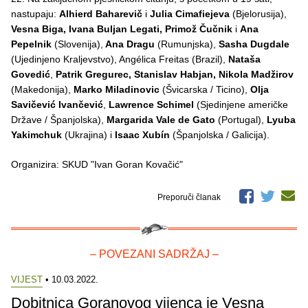
nastupaju:
Alhierd Baharevič
i
Julia Cimafiejeva
(Bjelorusija),
Vesna Biga, Ivana Buljan Legati, Primož Čučnik
i
Ana
Pepelnik
(Slovenija),
Ana Dragu
(Rumunjska),
Sasha Dugdale
(Ujedinjeno Kraljevstvo), Angélica Freitas (Brazil),
Nataša
Govedić
,
Patrik Gregurec, Stanislav Habjan, Nikola Madžirov
(Makedonija),
Marko Miladinovic
(Švicarska / Ticino),
Olja
Savičević Ivančević
,
Lawrence Schimel
(Sjedinjene američke
Države / Španjolska),
Margarida Vale de Gato
(Portugal),
Lyuba
Yakimchuk
(Ukrajina) i
Isaac Xubín
(Španjolska / Galicija).
Organizira: SKUD "Ivan Goran Kovačić"
Preporuči članak
– POVEZANI SADRŽAJ –
VIJEST
• 10.03.2022.
Dobitnica Goranovog vijenca je Vesna