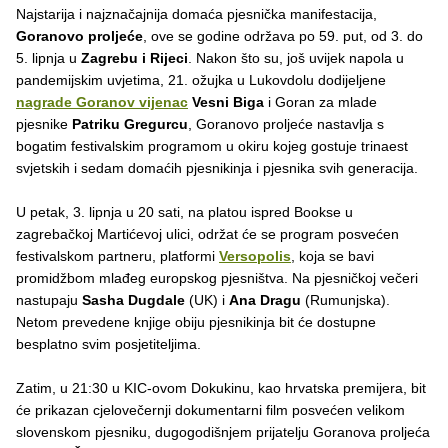
Najstarija i najznačajnija domaća pjesnička manifestacija,
Goranovo proljeće
, ove se godine održava po 59. put, od 3. do
5. lipnja u
Zagrebu i Rijeci
. Nakon što su, još uvijek napola u
pandemijskim uvjetima, 21. ožujka u Lukovdolu dodijeljene
nagrade Goranov vijenac
Vesni Biga
i Goran za mlade
pjesnike
Patriku Gregurcu
, Goranovo proljeće nastavlja s
bogatim festivalskim programom u okiru kojeg gostuje trinaest
svjetskih i sedam domaćih pjesnikinja i pjesnika svih generacija.
U petak, 3. lipnja u 20 sati, na platou ispred Bookse u
zagrebačkoj Martićevoj ulici, održat će se program posvećen
festivalskom partneru, platformi
Versopolis
, koja se bavi
promidžbom mlađeg europskog pjesništva. Na pjesničkoj večeri
nastupaju
Sasha Dugdale
(UK) i
Ana Dragu
(Rumunjska).
Netom prevedene knjige obiju pjesnikinja bit će dostupne
besplatno svim posjetiteljima.
Zatim, u 21:30 u KIC-ovom Dokukinu, kao hrvatska premijera, bit
će prikazan cjelovečernji dokumentarni film posvećen velikom
slovenskom pjesniku, dugogodišnjem prijatelju Goranova proljeća