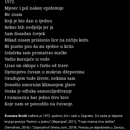
1972.
Mjesec i pol nakon epidemije
Ne znam
Koji je bio dan u tjednu
Rekao bih nedjelja jer ja
Sam dosadan čovjek
Nikad nisam prislonio lice na ničiju kožu
Ni pustio psu da mi sjedne u krilo
Izdaleka sam promatrao mačke
Vadio kornjače iz vode
Lizao im oklope i čistio od trave
Djetinjstvo čuvam u mokrim džepovima
Osuđujem tuđe živote, nekima sam
Dosadio umornim klimanjem glave
Svaka je odluka samoozljeđivanje
I eutanazira bar jedno živo biće
Koje nam se ponudilo na čuvanje.
Romana Brolih
rođena je 1972. godine, živi i radi u Zagrebu. Do sada je objavila
knjige poezije "Svemir u prahu" (Stajergraf, 2011), "Tvoja mama ima dečka"
(Semafora, 2016) i "Zapinjemo" (Hena.com, 2019). Poeziju je objavljivala u Zarezu,