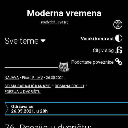
Moderna vremena
Pogledaj... sve je puno knjiga.
Sve teme
Visoki kontrast
Čitljiv slog
Podcrtane poveznice
NAJAVA
• Piše:
I.P. - MV
• 26.05.2021.
SELMA SARAJLIĆ KANAZIR
ROMANA BROLIH
POEZIJA U DVORIŠTU
Održava se
26.05.2021. u 20h
76. Poezija u dvorištu: