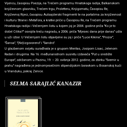
Vijencu, časopisu Poezija, na Trećem programu Hrvatskoga radija, Balkanskom
književnom glasniku, Trećem trgu, Proletteru, Knjigomatu, Časopisu Re,
Književnoj Rijeci, časopisu Autsajderski fragmenti te na portalima za književnost
i kulturu Strane i Metafora, a kratke priče u Časopisu Re, na Trećem programu
Hrvatskoga radija i Večernjem listu u kojem joj je 2004. godine priča "Ko je to
došel Cilika?" osvojila treću nagradu, a 2006. priča "Mjesec dana prije danas" ušla
u uži izbor. U Večernjem listu objavljene su joj i priče "Luce Kikina", "Prozor",
"Šansa", "(Ne)izgovoreno" i "Sandro".
U glazbenom svijetu surađivala je s grupom Meritas, Josipom Lisac, Jelenom
Radan i drugima. Na 16. međunarodnom susretu izdavača "Put u središte
Europe", održanom u Pazinu, 19. – 20. svibnja 2012. godine, za zbirku "Svemir u
prahu" nagrađena je jednomjesečnim stipendijskim boravkom u Bosanskoj kući
u Vranduku, pokraj Zenice.
SELMA SARAJLIĆ KANAZIR