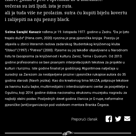
večeras su isti ljudi. ista je ruta.
ali ja tuda više ne prolazim. sutra ću kupiti bijelu kovertu
i zalijepiti na nju penny black.
Selma Sarajlić Kanazir
rođena je 19. listopada 1977. godine u Zadru. "Da je ljeto
trajalo duže" (Hena.com, 2020) njezina je prva pjesnička knjiga. Poeziju je
objavila u zbirci literarnih radova zadarskog Studentskog književnog kluba
"Oblaci" (1997) i "Potresi" (2000). Pjesme su joj također objavljivane u Narodnom
listu te časopisima za književnost i kulturu Zarez, Tema i Quorum. Od 2013.
godine profesionalno se bavi pisanjem interpretacijskih tekstova za projekte u
kulturi i turizmu. Iste godine finalist je godišnjeg Algoritmova natječaja u
suradnji sa Zarezom za neobjavljene prozne i pjesničke rukopise autora do 35
godina starosti (Navrh jezika). Kao dio kreativnog tima MUZA, potpisuje tekstove
za Ivaninu kuću bajke, multimedijalni i interdisciplinarni centar za posjetitelje u
Ogulinu, koji 2014. godine dobiva nacionalnu strukovnu muzejsku nagradu za
najbolji stalni postav. Posljednjih devet godina članica je G-rupe, neformalne
pjesničke (anti)organizacije pod vodstvom mentora Branka Čegeca.
Preporuči članak