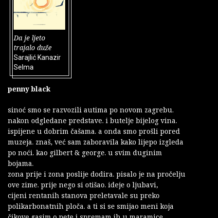
Da je ljeto
trajalo duže
Sarajlić Kanazir
Selma
penny black
sinoć smo se razvozili autima po novom zagrebu.
nakon odgledane predstave. i butelje bijelog vina.
ispijene u dobrim čašama. a onda smo prošli pored
muzeja. znaš, već sam zaboravila kako lijepo izgleda
po noći. kao gilbert & george. u svim duginim
bojama.
zona prije i zona poslije dodira. pisalo je na pročelju
ove zime. prije nego si otišao. ideje o ljubavi,
cijeni rentanih stanova preletavale su preko
polikarbonatnih ploča. a ti si se smijao meni koja
čikove gasim o pete i spremam ih u maramice.