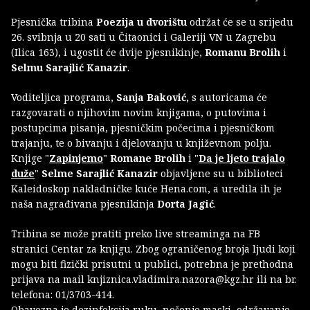
Pjesnička tribina
Poezija u dvorištu
održat će se u srijedu
26. svibnja u 20 sati u Čitaonici i Galeriji VN u Zagrebu
(Ilica 163), i ugostit će dvije pjesnikinje,
Romanu Brolih
i
Selmu Sarajlić Kanazir
.
Voditeljica programa,
Sanja Baković,
s autoricama će
razgovarati o njihovim novim knjigama, o putovima i
postupcima pisanja, pjesničkim počecima i pjesničkom
trajanju, te o bivanju i djelovanju u književnom polju.
Knjige "
Zapinjemo
"
Romane Brolih
i "
Da je ljeto trajalo
duže
"
Selme Sarajlić Kanazir
objavljene su u biblioteci
Kaleidoskop nakladničke kuće Hena.com, a uredila ih je
naša nagrađivana pjesnikinja
Dorta Jagić
.
Tribina se može pratiti preko live streaminga na FB
stranici Centar za knjigu. Zbog ograničenog broja ljudi koji
mogu biti fizički prisutni u publici, potrebna je prethodna
prijava na mail knjiznica.vladimira.nazora@kgz.hr ili na br.
telefona: 01/3703-414.
Obavezna je dezinfekcija ruku, nošenje maski, održavanje