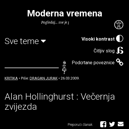
Moderna vremena
Pogledaj... sve je puno knjiga.
Sve teme
Visoki kontrast
Čitljiv slog
Podcrtane poveznice
KRITIKA
• Piše:
DRAGAN JURAK
• 26.03.2009.
Alan Hollinghurst : Večernja
zvijezda
Preporuči članak