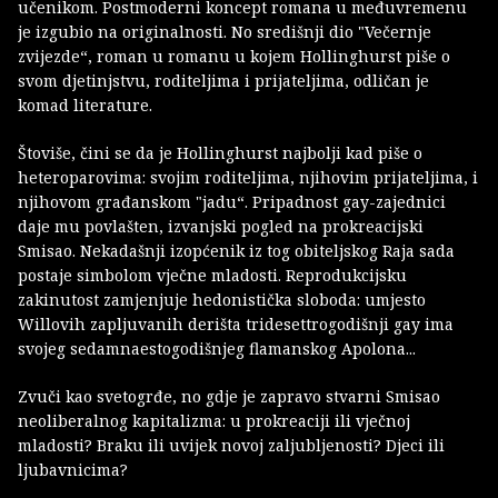
učenikom. Postmoderni koncept romana u međuvremenu
je izgubio na originalnosti. No središnji dio "Večernje
zvijezde“, roman u romanu u kojem Hollinghurst piše o
svom djetinjstvu, roditeljima i prijateljima, odličan je
komad literature.
Štoviše, čini se da je Hollinghurst najbolji kad piše o
heteroparovima: svojim roditeljima, njihovim prijateljima, i
njihovom građanskom "jadu“. Pripadnost gay-zajednici
daje mu povlašten, izvanjski pogled na prokreacijski
Smisao. Nekadašnji izopćenik iz tog obiteljskog Raja sada
postaje simbolom vječne mladosti. Reprodukcijsku
zakinutost zamjenjuje hedonistička sloboda: umjesto
Willovih zapljuvanih derišta tridesettrogodišnji gay ima
svojeg sedamnaestogodišnjeg flamanskog Apolona...
Zvuči kao svetogrđe, no gdje je zapravo stvarni Smisao
neoliberalnog kapitalizma: u prokreaciji ili vječnoj
mladosti? Braku ili uvijek novoj zaljubljenosti? Djeci ili
ljubavnicima?