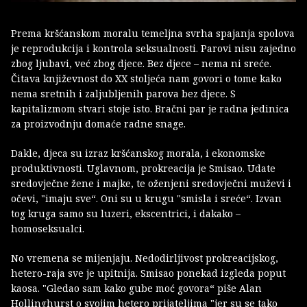
Prema kršćanskom moralu temeljna svrha spajanja spolova
je reprodukcija i kontrola seksualnosti. Parovi nisu zajedno
zbog ljubavi, već zbog djece. Bez djece – nema ni sreće.
Čitava književnost do XX stoljeća nam govori o tome kako
nema sretnih i zaljubljenih parova bez djece. S
kapitalizmom stvari stoje isto. Bračni par je radna jedinica
za proizvodnju domaće radne snage.
Dakle, djeca su izraz kršćanskog morala, i ekonomske
produktivnosti. Uglavnom, prokreacija je Smisao. Udate
sredovječne žene i majke, te oženjeni sredovječni muževi i
očevi, "imaju sve“. Oni su u krugu "smisla i sreće“. Izvan
tog kruga samo su luzeri, ekscentrici, i dakako –
homoseksualci.
No vremena se mijenjaju. Nedodirljivost prokreacijskog,
hetero-raja sve je upitnija. Smisao ponekad izgleda poput
kaosa. "Gledao sam kako gube moć govora“ piše Alan
Hollinghurst o svojim hetero prijateljima "jer su se tako