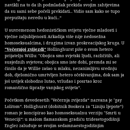
navikli na to da ih podmladak prekida svojim zahtjevima
da su sami sebe počeli prekidati... Vidio sam kako se tupo
prepuštaju neredu u kući...“
U suvremenom hedonističkom svijetu vječne mladosti i
vječne zaljubljenosti Arkadija više nije nedosežna
homoseksualcima, i drugima izvan prokreacijskog kruga. U
"Večernjoj zvijezdi“
Hollinghurst piše o svom hetero
prijatelju Willu: "Obojica smo svjetski ljudi, različitih, ali
susjednih svjetova; obojica smo iste dobi, premda mi se
činilo da je Willie zašao u mlaku, nezanimljivu srednju
dob, djelomično umrtvljen hetero očekivanjima, dok sam ja
još uvijek slobodno lutao, vrludao i posrtao kroz
romantično šipražje vanjskog svijeta“.
Početkom devedesetih "Večernja zvijezda“ nazvana je "gay
Lolitom“. Hollighurst (dobitnik Bookera za "Liniju ljepote“)
roman je koncipirao kao homoseksualnu verziju "Smrti u
Veneciji“: u malom flamanskom gradiću tridesetogodišnji
Englez zaluđuje se svojim sedamnaestogodišnjim