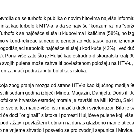
tvrdila da se turbofolk publika o novim hitovima najviše informi
Pinka kao turbofolk MTV-a, a da se najviše "konzumira" na "spr
Turbofolk se najčešće sluša u klubovima i kafićima (58%), no iz
mo vikend-rekreacija nego je penetrirao «do jaja», pa ne iznena
godišnjaci turbofolk najčešće slušaju kod kuće (42%) i već duž
. Ponajviše zato što je Huljić kao estradno-diskografski kralj 90-
eh svojih pulena može zahvaliti povlaštenom položaju na HTV-u,
ren za «jači podražaj» turbofolka s istoka.
koja zbog pranja mozga od strane HTV-a kao ključnog medija 90
t ili sedam godina izbjeći Mineu, Magazin, Danijelu, Doris ili J
bofolkere hrvatske estrade) morala je završiti na Mili Kitiću, Seki
 jer sve je to, manje-više, isti muzički drek i svjetonazor. Bilo je
će doći "originali" s istoka i pomesti Huljićeve pulene koji viš
podražaj» i povlašteni tretman na danas glazbeno manje utje
 to na vrijeme shvatio i posvetio se proizvodnji sapunica i Mrvica.