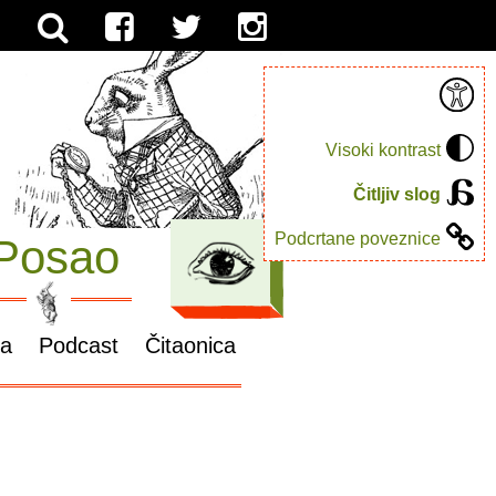
Visoki kontrast
Čitljiv slog
Podcrtane poveznice
Posao
ga
Podcast
Čitaonica