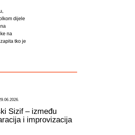
u,
olkom dijele
čna
uke na
apita tko je
29.06.2026.
ški Sizif – između
racija i improvizacija