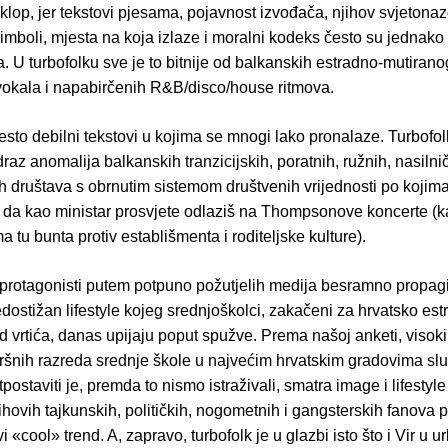
klop, jer tekstovi pjesama, pojavnost izvođača, njihov svjetonazo
imboli, mjesta na koja izlaze i moralni kodeks često su jednako b
 U turbofolku sve je to bitnije od balkanskih estradno-mutiran
 vokala i napabirčenih R&B/disco/house ritmova.
esto debilni tekstovi u kojima se mnogi lako pronalaze. Turbof
raz anomalija balkanskih tranzicijskih, poratnih, ružnih, nasilnič
h društava s obrnutim sistemom društvenih vrijednosti po kojima
da kao ministar prosvjete odlaziš na Thompsonove koncerte (ka
a tu bunta protiv establišmenta i roditeljske kulture).
 protagonisti putem potpuno požutjelih medija besramno propagi
ostižan lifestyle kojeg srednjoškolci, zakačeni za hrvatsko est
 vrtića, danas upijaju poput spužve. Prema našoj anketi, visok
ršnih razreda srednje škole u najvećim hrvatskim gradovima slu
etpostaviti je, premda to nismo istraživali, smatra image i lifestyle
jihovih tajkunskih, političkih, nogometnih i gangsterskih fanova p
i «cool» trend. A, zapravo, turbofolk je u glazbi isto što i Vir u 