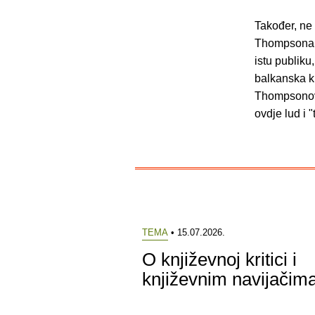
Također, ne 
Thompsona i
istu publik
balkanska kr
Thompsonove
ovdje lud i "
TEMA
• 15.07.2026.
O književnoj kritici i
književnim navijačim