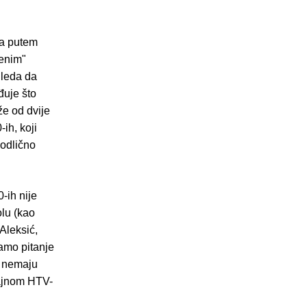
ra putem
ženim"
gleda da
đuje što
e od dvije
ih, koji
 odlično
-ih nije
olu (kao
 Aleksić,
 samo pitanje
e nemaju
cajnom HTV-