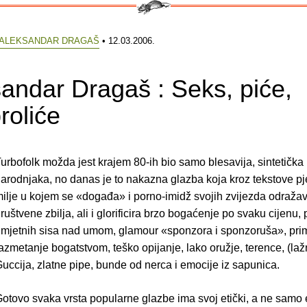
ALEKSANDAR DRAGAŠ
• 12.03.2006.
andar Dragaš : Seks, piće,
roliće
urbofolk možda jest krajem 80-ih bio samo blesavija, sintetička
arodnjaka, no danas je to nakazna glazba koja kroz tekstove p
ilje u kojem se «događa» i porno-imidž svojih zvijezda odražav
ruštvene zbilja, ali i glorificira brzo bogaćenje po svaku cijenu,
mjetnih sisa nad umom, glamour «sponzora i sponzoruša», prim
azmetanje bogatstvom, teško opijanje, lako oružje, terence, (la
uccija, zlatne pipe, bunde od nerca i emocije iz sapunica.
otovo svaka vrsta popularne glazbe ima svoj etički, a ne samo 