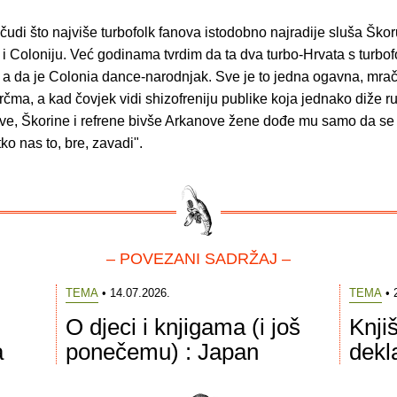
čudi što najviše turbofolk fanova istodobno najradije sluša Škor
 Coloniju. Već godinama tvrdim da ta dva turbo-Hrvata s turbof
u, a da je Colonia dance-narodnjak. Sve je to jedna ogavna, mra
čma, a kad čovjek vidi shizofreniju publike koja jednako diže r
, Škorine i refrene bivše Arkanove žene dođe mu samo da se z
tko nas to, bre, zavadi".
– POVEZANI SADRŽAJ –
TEMA
• 14.07.2026.
TEMA
• 
O djeci i knjigama (i još
Knji
a
ponečemu) : Japan
dekla