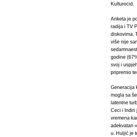
Kulturocid.
Anketa je po
radija i TV 
diskovima. 
više nije sa
sedamnaesto
godine (67%)
svoj i uspj
pripremio te
Generacija 
mogla sa šes
latentne tur
Ceci i Indiri
vremena kad 
adekvatan «
u. Huljić je