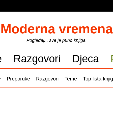
Moderna vremena
Pogledaj... sve je puno knjiga.
e
Razgovori
Djeca
e
Preporuke
Razgovori
Teme
Top lista knji