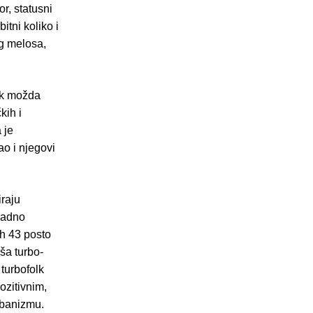
r, statusni
itni koliko i
og melosa,
olk možda
kih i
 je
o i njegovi
raju
radno
ih 43 posto
ša turbo-
 turbofolk
ozitivnim,
urbanizmu.