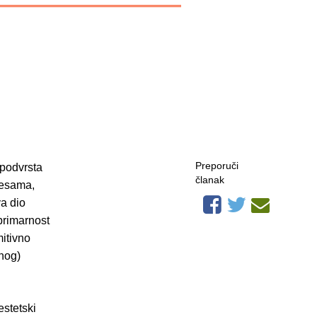
Preporuči
 podvrsta
članak
jesama,
a dio
 primarnost
itivno
žnog)
estetski