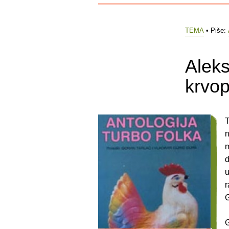
TEMA
• Piše:
Aleks
krvop
T
n
m
d
u
r
G
G