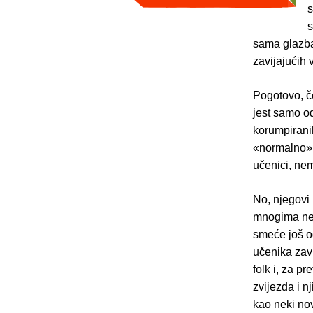
s
s
sama glazba.
zavijajućih
Pogotovo, č
jest samo od
korumpirani
«normalno» 
učenici, nem
No, njegovi
mnogima ned
smeće još od
učenika zav
folk i, za pr
zvijezda i n
kao neki nov