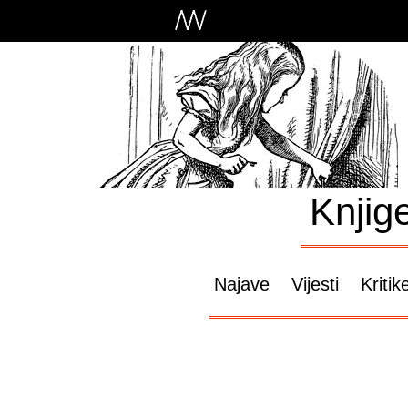
Knjig
Najave
Vijesti
Kritik