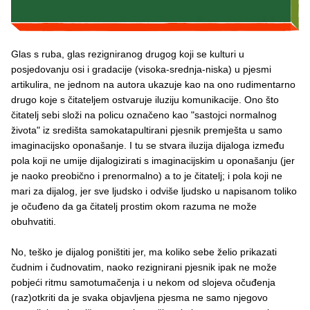
Glas s ruba, glas rezigniranog drugog koji se kulturi u
posjedovanju osi i gradacije (visoka-srednja-niska) u pjesmi
artikulira, ne jednom na autora ukazuje kao na ono rudimentarno
drugo koje s čitateljem ostvaruje iluziju komunikacije. Ono što
čitatelj sebi složi na policu označeno kao "sastojci normalnog
života" iz središta samokatapultirani pjesnik premješta u samo
imaginacijsko oponašanje. I tu se stvara iluzija dijaloga između
pola koji ne umije dijalogizirati s imaginacijskim u oponašanju (jer
je naoko preobično i prenormalno) a to je čitatelj; i pola koji ne
mari za dijalog, jer sve ljudsko i odviše ljudsko u napisanom toliko
je očuđeno da ga čitatelj prostim okom razuma ne može
obuhvatiti.
No, teško je dijalog poništiti jer, ma koliko sebe želio prikazati
čudnim i čudnovatim, naoko rezignirani pjesnik ipak ne može
pobjeći ritmu samotumačenja i u nekom od slojeva očuđenja
(raz)otkriti da je svaka objavljena pjesma ne samo njegovo