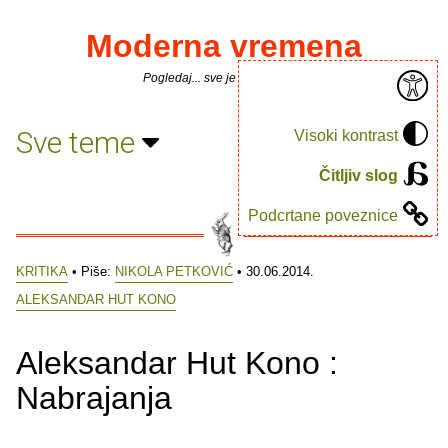
Moderna vremena
Pogledaj... sve je puno knjiga.
Sve teme
Visoki kontrast
Čitljiv slog
Podcrtane poveznice
KRITIKA
• Piše:
NIKOLA PETKOVIĆ
• 30.06.2014.
ALEKSANDAR HUT KONO
Aleksandar Hut Kono :
Nabrajanja