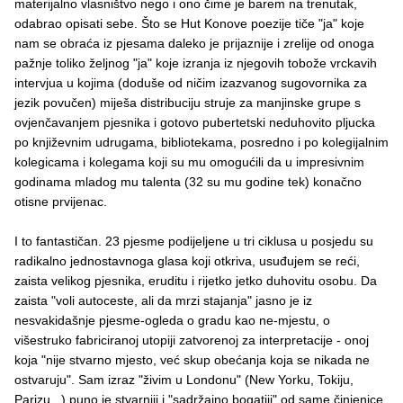
materijalno vlasništvo nego i ono čime je barem na trenutak,
odabrao opisati sebe. Što se Hut Konove poezije tiče "ja" koje
nam se obraća iz pjesama daleko je prijaznije i zrelije od onoga
pažnje toliko željnog "ja" koje izranja iz njegovih tobože vrckavih
intervjua u kojima (doduše od ničim izazvanog sugovornika za
jezik povučen) miješa distribuciju struje za manjinske grupe s
ovjenčavanjem pjesnika i gotovo pubertetski neduhovito pljucka
po književnim udrugama, bibliotekama, posredno i po kolegijalnim
kolegicama i kolegama koji su mu omogućili da u impresivnim
godinama mladog mu talenta (32 su mu godine tek) konačno
otisne prvijenac.
I to fantastičan. 23 pjesme podijeljene u tri ciklusa u posjedu su
radikalno jednostavnoga glasa koji otkriva, usuđujem se reći,
zaista velikog pjesnika, eruditu i rijetko jetko duhovitu osobu. Da
zaista "voli autoceste, ali da mrzi stajanja" jasno je iz
nesvakidašnje pjesme-ogleda o gradu kao ne-mjestu, o
višestruko fabriciranoj utopiji zatvorenoj za interpretacije - onoj
koja "nije stvarno mjesto, već skup obećanja koja se nikada ne
ostvaruju". Sam izraz "živim u Londonu" (New Yorku, Tokiju,
Parizu...) puno je stvarniji i "sadržajno bogatiji" od same činjenice