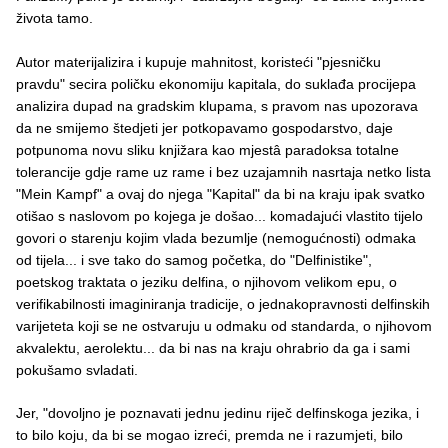
života tamo.
Autor materijalizira i kupuje mahnitost, koristeći "pjesničku
pravdu" secira poličku ekonomiju kapitala, do suklađa procijepa
analizira dupad na gradskim klupama, s pravom nas upozorava
da ne smijemo štedjeti jer potkopavamo gospodarstvo, daje
potpunoma novu sliku knjižara kao mjestâ paradoksa totalne
tolerancije gdje rame uz rame i bez uzajamnih nasrtaja netko lista
"Mein Kampf" a ovaj do njega "Kapital" da bi na kraju ipak svatko
otišao s naslovom po kojega je došao... komadajući vlastito tijelo
govori o starenju kojim vlada bezumlje (nemogućnosti) odmaka
od tijela... i sve tako do samog početka, do "Delfinistike",
poetskog traktata o jeziku delfina, o njihovom velikom epu, o
verifikabilnosti imaginiranja tradicije, o jednakopravnosti delfinskih
varijeteta koji se ne ostvaruju u odmaku od standarda, o njihovom
akvalektu, aerolektu... da bi nas na kraju ohrabrio da ga i sami
pokušamo svladati.
Jer, "dovoljno je poznavati jednu jedinu riječ delfinskoga jezika, i
to bilo koju, da bi se mogao izreći, premda ne i razumjeti, bilo