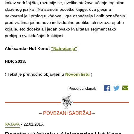
kakav sadržaj što, razumije se, uvelike otežava učenje tog silno
složenog jezika". Na samom početku knjige, ova pjesma
nekovrsni je i prolog u kôdove i igre označitelja i onih označenih
pred vratima jedne nove individualne poetike, ali i izraza epohe
koja je, eto dočekala i jedan ovako kvalitetan segment tako
prelijepo svakidašnje drukčijosti.
Aleksandar Hut Kono:
"Nabrajanja"
HDP, 2013.
( Tekst je prethodno objavljen u
Novom listu
)
Preporuči članak
– POVEZANI SADRŽAJ –
NAJAVA
• 22.01.2016.