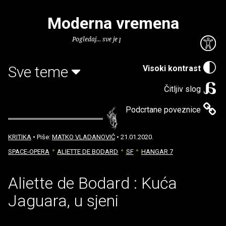
Moderna vremena
Pogledaj... sve je puno knjiga.
Sve teme
Visoki kontrast
Čitljiv slog
Podcrtane poveznice
KRITIKA
• Piše:
MATKO VLADANOVIĆ
• 21.01.2020.
SPACE-OPERA
ALIETTE DE BODARD
SF
HANGAR 7
Aliette de Bodard : Kuća
Jaguara, u sjeni