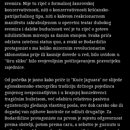
svemira. Nije tu riječ o formalnoj žanrovskoj
konzervativnosti, niti o konzervativnosti kršćansko-
patrijarhalnog tipa, niti o kakvom reakcionarnom
manifestu zakrabuljenom u operetni teatar dubokog
svemira i daleke budućnosti već je tu riječ o gotovo
nihilističkom mirenju sa danim stanjem. Svaka priča
održava zatečeni status quo, a svaki se Bodardičin
protagonist s ma koliko mizernim revolucionarim
sklonostima prije ili kasnije dovede u red, bilo uvidom u
"širu sliku" bilo svojevoljnim potčinjavanjem pravorijeku
zajednice.
Od početka je jasno kako priče iz "Kuće Jaguara" ne slijede
aglosaksonsko-starogrčku tradiciju drčnoga pojedinca
gonjenog nespoznatljivim i u krajnjoj konzekvenci
tragičnim hubrisom, već odabiru relativno pasivnu
egzistenciju gledanja vlastitog posla, sve dok carsko oko ili
događaj van njihove kontrole ne odluči drugačije. Za
Bodardičine protagoniste na prvom je mjestu odgovornost
prema obitelji, potom prema caru, a sebstvo je gurnuto u