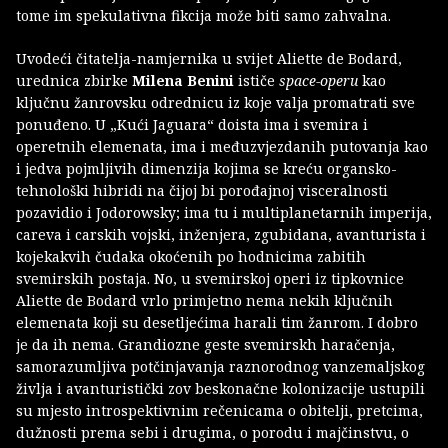
tome im spekulativna fikcija može biti samo zahvalna.
Uvodeći čitatelja-namjernika u svijet Aliette de Bodard,
urednica zbirke
Milena Benini
ističe
space-operu
kao
ključnu žanrovsku odrednicu iz koje valja promatrati sve
ponuđeno. U „Kući Jaguara“ doista ima i svemira i
operetnih elemenata, ima i međuzvjezdanih putovanja kao
i jedva pojmljivih dimenzija kojima se kreću organsko-
tehnološki hibridi na čijoj bi porođajnoj visceralnosti
pozavidio i Jodorowsky; ima tu i multiplanetarnih imperija,
careva i carskih vojski, inženjera, zgubidana, avanturista i
kojekakvih čudaka okoćenih po hodnicima zabitih
svemirskih postaja. No, u svemirskoj operi iz tipkovnice
Aliette de Bodard vrlo primjetno nema nekih ključnih
elemenata koji su desetljećima harali tim žanrom. I dobro
je da ih nema. Grandiozne geste svemirskh haračenja,
samorazumljiva potčinjavanja raznorodnog vanzemaljskog
življa i avanturistički zov beskonačne kolonizacije ustupili
su mjesto introspektivnim rečenicama o obitelji, pretcima,
dužnosti prema sebi i drugima, o porodu i majčinstvu, o