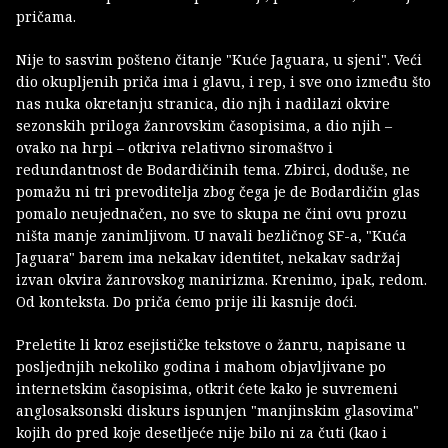
pričama.
Nije to sasvim pošteno čitanje "Kuće Jaguara, u sjeni". Veći
dio okupljenih priča ima i glavu, i rep, i sve ono između što
nas nuka okretanju stranica, dio njh i nadilazi okvire
sezonskih priloga žanrovskim časopisima, a dio njih –
ovako na hrpi – otkriva relativno siromaštvo i
redundantnost de Bodardičinih tema. Zbirci, doduše, ne
pomažu ni tri prevoditelja zbog čega je de Bodardičin glas
pomalo neujednačen, no sve to skupa ne čini ovu prozu
ništa manje zanimljivom. U navali bezličnog SF-a, "Kuća
Jaguara" barem ima nekakav identitet, nekakav sadržaj
izvan okvira žanrovskog manirizma. Krenimo, ipak, redom.
Od konteksta. Do priča ćemo prije ili kasnije doći.
Preletite li kroz esejističke tekstove o žanru, napisane u
posljednjih nekoliko godina i mahom objavljivane po
internetskim časopisima, otkrit ćete kako je suvremeni
anglosaksonski diskurs ispunjen "manjinskim glasovima"
kojih do pred koje desetljeće nije bilo ni za čuti (kao i