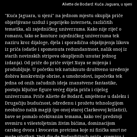
Aliette de Bodard: Kuća Jaguara, u sjeni
"Kuća Jaguara, u sjeni" na jednom mjestu okuplja priče
objavljivane uzduž i poprijeko interneta, različitih
tematika, ali zajedničkog univerzuma. Kako nije riječ o
romanu, tako se konture zajedničkog univerzuma tek
naziru kroz dijaloge, djela i sporadična objašjnjenja likova
iz priča (odatle i spomenuta redundantnost, nalik onoj iz
starih novinskih stripova okupljenih unutar jednog
izdanja). Od priče do priče svijet Xuya se mijenja i
produbljuje. U početku tek natuknuto društveno uređenje
dobiva konkretnije obrise, a umobrodovi, ispočetka tek
jedna od onih začudnih ideja znanstvene fantastike,
postaju ključne figure većeg dijela priča i cijelog
univerzuma. Priče Aliette de Bodard, smještene u daleku i
Drugačiju budućnost, određenu i prožetu tehnologijom
neobično nalik magiji (po onoj staroj Clarkeovoj krilatici),
bave se pomalo očekivanim temama, kako već predstoji
svemiru s višestoljetnim živim bićima, dominacijom
carskog dvora i kvocavim pretcima koje ni fizička smrt ne
može ušutkati. Veći dio de Bodardičinih priča, svemiru i