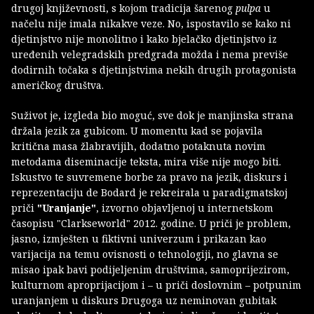
drugoj književnosti, s kojom tradicija šarenog
pulpa
u
načelu nije imala nikakve veze. No, ispostavilo se kako ni
djetinjstvo nije monolitno i kako bjelačko djetinjstvo iz
uređenih velegradskih predgrađa možda i nema previše
dodirnih točaka s djetinjstvima nekih drugih protagonista
američkog društva.
Suživot je, izgleda bio moguć, sve dok je manjinska strana
držala jezik za gubicom. U momentu kad se pojavila
kritična masa žlabravijih, dodatno potaknuta novim
metodama diseminacije teksta, mira više nije mogo biti.
Iskustvo te suvremene borbe za pravo na jezik, diskurs i
reprezentaciju de Bodard je rekreirala u paradigmatskoj
priči
"Uranjanje"
, izvorno objavljenoj u internetskom
časopisu "Clarkseworld" 2012. godine. U priči je problem,
jasno, izmješten u fiktivni univerzum i prikazan kao
varijacija na temu ovisnosti o tehnologiji, no glavna se
misao ipak bavi podijeljenim društvima, samoprijezirom,
kulturnom aproprijacijom i – u priči doslovnim – potpunim
uranjanjem u diskurs Drugoga uz neminovan gubitak