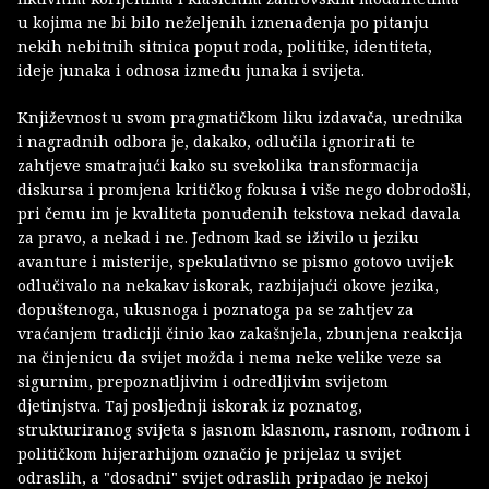
u kojima ne bi bilo neželjenih iznenađenja po pitanju
nekih nebitnih sitnica poput roda, politike, identiteta,
ideje junaka i odnosa između junaka i svijeta.
Književnost u svom pragmatičkom liku izdavača, urednika
i nagradnih odbora je, dakako, odlučila ignorirati te
zahtjeve smatrajući kako su svekolika transformacija
diskursa i promjena kritičkog fokusa i više nego dobrodošli,
pri čemu im je kvaliteta ponuđenih tekstova nekad davala
za pravo, a nekad i ne. Jednom kad se iživilo u jeziku
avanture i misterije, spekulativno se pismo gotovo uvijek
odlučivalo na nekakav iskorak, razbijajući okove jezika,
dopuštenoga, ukusnoga i poznatoga pa se zahtjev za
vraćanjem tradiciji činio kao zakašnjela, zbunjena reakcija
na činjenicu da svijet možda i nema neke velike veze sa
sigurnim, prepoznatljivim i odredljivim svijetom
djetinjstva. Taj posljednji iskorak iz poznatog,
strukturiranog svijeta s jasnom klasnom, rasnom, rodnom i
političkom hijerarhijom označio je prijelaz u svijet
odraslih, a "dosadni" svijet odraslih pripadao je nekoj