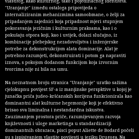
vlastitog, kako kulturnog, tako i pojedinačnog identiteta.
"Uranjanje" između ostaloga pripovijeda o
internaliziranim mehanizmima samoobmane, o želji za
pripadanjem zajednici koja pripadnost mjeri stupnjem
pokoravanja jezičnim i kulturnim praksama, kao i o
pokušaju otpora koji, kao i uvijek, dolazi slučajno, iz
kombinacije plebejskog nezadovoljstva i inženjerske
potrebe za dekonstrukcijom alata dominacije. Alat je
potrebno razumjeti, dekonstruirati i potom ga napraviti
iznova, s pokojom dodanom funkcijom koja izvornim
tvorcima nije ni bila na umu.
Na neznatnom broju stranica "Uranjanje" uratko sažima
cjelokupnu povijest SF-a iz manjinske perspktive u kojoj je
junačka priča judeo-kršćanskih korijena funkcionirala kao
dominantni alat kulturne hegemonije koji je efektivno
brisao sva liminalna i nestandardna iskustva.
Zauzimanjem prostora priče, razumijevanjem razvoja
književnosti i uloge marketinga u standardizaciji
dominantnih obrazaca, pisci poput Aliette de Bodard počeli
su s ispisivanjem vlastite povijesti u jeziku Drugoga. Na