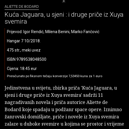
ALIETTE DE BODARD
Kuća Jaguara, u sjeni : i druge priče iz Xuya
svemira
Prijevod: Igor Rendić, Milena Benini, Marko Fančović
Hangar 7 10/2018.
475 str., meki uvez
ISBN 9789538048500
Cijena: 18.45 eur
Preračunato po fiksnom tečaju konverzije 7,53450 kuna za 1 euro
Jedinstvena u svijetu, zbirka priča 'Kuća Jaguara, u
sjeni i druge priče iz Xuya svemira' sadrži 11
nagrađivanih novela i priča autorice Aliette de
Bodard koje spadaju u podžanr space opere. Iznimno
žanrovski domišljate, priče i novele iz Xuya svemira
zalaze u duboke svemire u kojima se prostor i vrijeme