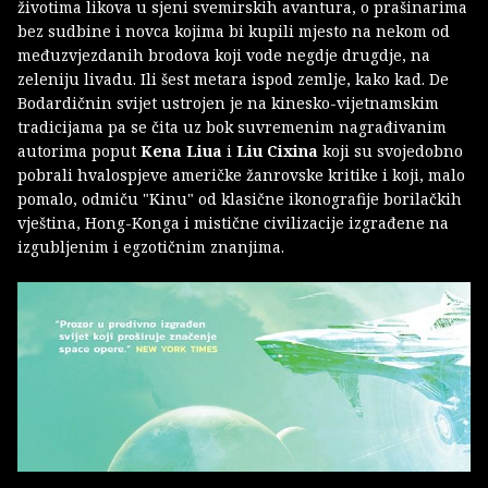
životima likova u sjeni svemirskih avantura, o prašinarima
bez sudbine i novca kojima bi kupili mjesto na nekom od
međuzvjezdanih brodova koji vode negdje drugdje, na
zeleniju livadu. Ili šest metara ispod zemlje, kako kad. De
Bodardičnin svijet ustrojen je na kinesko-vijetnamskim
tradicijama pa se čita uz bok suvremenim nagrađivanim
autorima poput
Kena Liua
i
Liu Cixina
koji su svojedobno
pobrali hvalospjeve američke žanrovske kritike i koji, malo
pomalo, odmiču "Kinu" od klasične ikonografije borilačkih
vještina, Hong-Konga i mistične civilizacije izgrađene na
izgubljenim i egzotičnim znanjima.