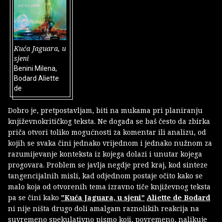
Kuća Jaguara, u
sjeni
Benini Milena,
Bodard Aliette
de
Dobro je, pretpostavljam, biti na mukama pri planiranju
književnokritičkog teksta. Ne događa se baš često da zbirka
priča otvori toliko mogućnosti za komentar ili analizu, od
kojih se svaka čini jednako vrijednom i jednako nužnom za
razumijevanje konteksta iz kojega dolazi i unutar kojega
progovara. Problem se javlja negdje pred kraj, kod sinteze
tangencijalnih misli, kad odjednom postaje očito kako se
malo koja od otvorenih tema izravno tiče književnog teksta
pa se čini kako
"Kuća Jaguara, u sjeni"
Aliette de Bodard
ni nije ništa drugo doli amalgam raznolikih reakcija na
suvremeno spekulativno pismo koji, povremeno, nalikuje