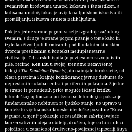
svemirskim brodovima unatoč, koketira s fantastikom, a
kulisama unatoč, fokus je uvijek na ljudskom iskustvu ili
promišljanju iskustva entiteta nalik ljudima.
Dok je s jedne strane pogoni veselje izgradnje začudnog
svemira, s druge je strane pogoni pitanje o tome kako bi
izgledao život ljudi formiranih pod feudalnim kineskim
dvorom preslikanim u kontekst međuplanetarne
civilizacije. Od carskih ispita (o povijesnom razvoju istih
piše, recimo,
Ken Liu
u svojoj, trenutno nezavršenoj
trilogiji
The Dandelion Dynasty
), do nabujale birokracije, od
oltara pretcima i krajnje kodificiranog javnog diskursa do
neprestanih sukoba centra i perifernih pokrajina. S jedne
je strane iz ponuđenih priča moguće iščitati kritiku
tehnološkog optimizma pri čemu se tehnologija pokazuje
fundamentalno nebitnom za ljudsko stanje, no upravo u
kontekstu vijetnamsko-kineske ideološke pozadine "Kuća
Jaguara, u sjeni" pokazuje se rasadištem zabrinjavajuće
konzervativnih ideja o obitelji, društvu, hijerarhiji i ulozi
pojedinca u zamršenoj društveno-povijesnoj tapiseriji Xuya