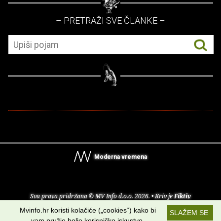
– PRETRAŽI SVE ČLANKE –
Moderna vremena
Sva prava pridržana © MV Info d.o.o. 2026. • Kriv je
Fiktiv
Mvinfo.hr koristi kolačiće („cookies“) kako bi
SLAŽEM SE
O nama
•
Pomoć
•
Uvjeti korištenja
•
RSS kanali
vam pružio bolje korisničko iskustvo.