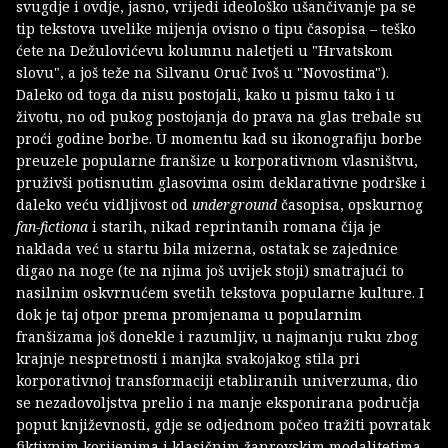
svugdje i ovdje, jasno, vrijedi ideološko ušančivanje pa se
tip tekstova uvelike mijenja ovisno o tipu časopisa – teško
ćete na Dežulovićevu kolumnu naletjeti u "Hrvatskom
slovu", a još teže na Silvanu Oruč Ivoš u "Novostima").
Daleko od toga da nisu postojali, kako u pismu tako i u
životu, no od pukog postojanja do prava na glas trebale su
proći godine borbe. U momentu kad su ikonografiju borbe
preuzele popularne franšize u korporativnom vlasništvu,
pruživši potisnutim glasovima osim deklarativne podrške i
daleko veću vidljivost od
underground
časopisa, opskurnog
fan-fictiona
i starih, nikad reprintanih romana čija je
naklada već u startu bila mizerna, ostatak se zajednice
digao na noge (te na njima još uvijek stoji) smatrajući to
nasilnim oskvrnućem svetih tekstova popularne kulture. I
dok je taj otpor prema promjenama u popularnim
franšizama još donekle i razumljiv, u najmanju ruku zbog
krajnje nespretnosti i manjka svakojakog stila pri
korporativnoj transformaciji etabliranih univerzuma, dio
se nezadovoljstva prelio i na manje eksponirana područja
poput književnosti, gdje se odjednom počeo tražiti povratak
fiktivnim korijenima i klasičnim žanrovskim modalitetima