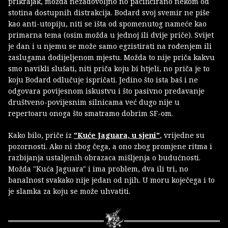
prikrajak, možda nezadovoljno no pacificirano nekom od
stotina dostupnih distrakcija. Bodard svoj svemir ne piše
kao anti-utopiju, niti se išta od spomenutog nameće kao
primarna tema (osim možda u jednoj ili dvije priče). Svijet
je dan i u njemu se može samo egzistirati na rođenjem ili
zaslugama dodijeljenom mjestu. Možda to nije priča kakvu
smo navikli slušati, niti priča koju bi htjeli, no priča je to
koju Bodard odlučuje ispričati. Jedino što ista baš i ne
odgovara povijesnom iskustvu i što pasivno predavanje
društveno-povijesnim silnicama već dugo nije u
repertoaru onoga što smatramo dobrim SF-om.
Kako bilo, priče iz
"Kuće Jaguara, u sjeni"
, vrijedne su
pozornosti. Ako ni zbog čega, a ono zbog promjene ritma i
razbijanja ustaljenih obrazaca mišljenja o budućnosti.
Možda "Kuća Jaguara" i ima problem, dva ili tri, no
banalnost svakako nije jedan od njih. U moru koječega i to
je slamka za koju se može uhvatiti.