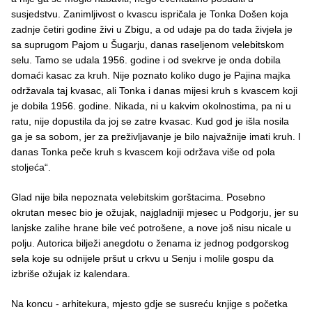
susjedstvu. Zanimljivost o kvascu ispričala je Tonka Došen koja
zadnje četiri godine živi u Zbigu, a od udaje pa do tada živjela je
sa suprugom Pajom u Šugarju, danas raseljenom velebitskom
selu. Tamo se udala 1956. godine i od svekrve je onda dobila
domaći kasac za kruh. Nije poznato koliko dugo je Pajina majka
održavala taj kvasac, ali Tonka i danas mijesi kruh s kvascem koji
je dobila 1956. godine. Nikada, ni u kakvim okolnostima, pa ni u
ratu, nije dopustila da joj se zatre kvasac. Kud god je išla nosila
ga je sa sobom, jer za preživljavanje je bilo najvažnije imati kruh. I
danas Tonka peče kruh s kvascem koji održava više od pola
stoljeća“.
Glad nije bila nepoznata velebitskim gorštacima. Posebno
okrutan mesec bio je ožujak, najgladniji mjesec u Podgorju, jer su
lanjske zalihe hrane bile već potrošene, a nove još nisu nicale u
polju. Autorica bilježi anegdotu o ženama iz jednog podgorskog
sela koje su odnijele pršut u crkvu u Senju i molile gospu da
izbriše ožujak iz kalendara.
Na koncu - arhitekura, mjesto gdje se susreću knjige s početka