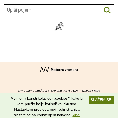
Moderna vremena
Sva prava pridržana © MV Info d.o.o. 2026. • Kriv je
Fiktiv
Mvinfo.hr koristi kolačiće („cookies“) kako bi
SLAŽEM SE
O nama
•
Pomoć
•
Uvjeti korištenja
•
RSS kanali
vam pružio bolje korisničko iskustvo.
Nastavkom pregleda mvinfo.hr stranica
Potraži nas na:
slažete se sa korištenjem kolačića.
Više