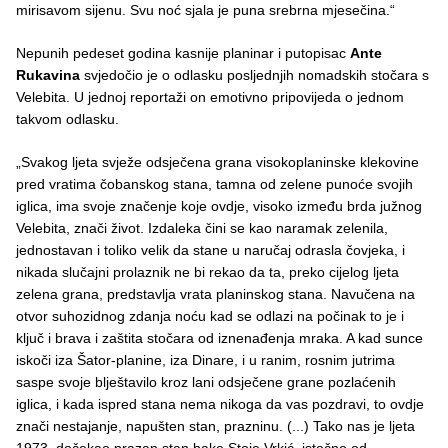
mirisavom sijenu. Svu noć sjala je puna srebrna mjesečina.“
Nepunih pedeset godina kasnije planinar i putopisac
Ante
Rukavina
svjedočio je o odlasku posljednjih nomadskih stočara s
Velebita. U jednoj reportaži on emotivno pripovijeda o jednom
takvom odlasku.
„Svakog ljeta svježe odsječena grana visokoplaninske klekovine
pred vratima čobanskog stana, tamna od zelene punoće svojih
iglica, ima svoje značenje koje ovdje, visoko između brda južnog
Velebita, znači život. Izdaleka čini se kao naramak zelenila,
jednostavan i toliko velik da stane u naručaj odrasla čovjeka, i
nikada slučajni prolaznik ne bi rekao da ta, preko cijelog ljeta
zelena grana, predstavlja vrata planinskog stana. Navučena na
otvor suhozidnog zdanja noću kad se odlazi na počinak to je i
ključ i brava i zaštita stočara od iznenađenja mraka. A kad sunce
iskoči iza Šator-planine, iza Dinare, i u ranim, rosnim jutrima
saspe svoje blještavilo kroz lani odsječene grane pozlaćenih
iglica, i kada ispred stana nema nikoga da vas pozdravi, to ovdje
znači nestajanje, napušten stan, prazninu. (...) Tako nas je ljeta