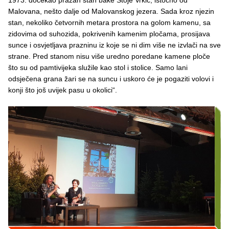
1973. dočekao prazan stan bake Stoje Vrkić, istočno od
Malovana, nešto dalje od Malovanskog jezera. Sada kroz njezin
stan, nekoliko četvornih metara prostora na golom kamenu, sa
zidovima od suhozida, pokrivenih kamenim pločama, prosijava
sunce i osvjetljava prazninu iz koje se ni dim više ne izvlači na sve
strane. Pred stanom nisu više uredno poredane kamene ploče
što su od pamtivijeka služile kao stol i stolice. Samo lani
odsječena grana žari se na suncu i uskoro će je pogaziti volovi i
konji što još uvijek pasu u okolici“.