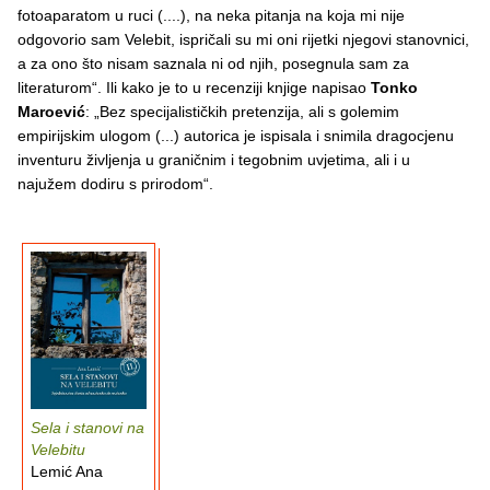
fotoaparatom u ruci (....), na neka pitanja na koja mi nije
odgovorio sam Velebit, ispričali su mi oni rijetki njegovi stanovnici,
a za ono što nisam saznala ni od njih, posegnula sam za
literaturom“. Ili kako je to u recenziji knjige napisao
Tonko
Maroević
: „Bez specijalističkih pretenzija, ali s golemim
empirijskim ulogom (...) autorica je ispisala i snimila dragocjenu
inventuru življenja u graničnim i tegobnim uvjetima, ali i u
najužem dodiru s prirodom“.
Sela i stanovi na
Velebitu
Lemić Ana