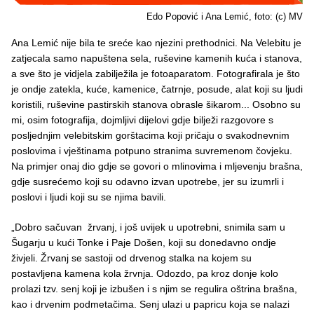
Edo Popović i Ana Lemić, foto: (c) MV
Ana Lemić nije bila te sreće kao njezini prethodnici. Na Velebitu je
zatjecala samo napuštena sela, ruševine kamenih kuća i stanova,
a sve što je vidjela zabilježila je fotoaparatom. Fotografirala je što
je ondje zatekla, kuće, kamenice, čatrnje, posude, alat koji su ljudi
koristili, ruševine pastirskih stanova obrasle šikarom... Osobno su
mi, osim fotografija, dojmljivi dijelovi gdje bilježi razgovore s
posljednjim velebitskim gorštacima koji pričaju o svakodnevnim
poslovima i vještinama potpuno stranima suvremenom čovjeku.
Na primjer onaj dio gdje se govori o mlinovima i mljevenju brašna,
gdje susrećemo koji su odavno izvan upotrebe, jer su izumrli i
poslovi i ljudi koji su se njima bavili.
„Dobro sačuvan žrvanj, i još uvijek u upotrebni, snimila sam u
Šugarju u kući Tonke i Paje Došen, koji su donedavno ondje
živjeli. Žrvanj se sastoji od drvenog stalka na kojem su
postavljena kamena kola žrvnja. Odozdo, pa kroz donje kolo
prolazi tzv. senj koji je izbušen i s njim se regulira oštrina brašna,
kao i drvenim podmetačima. Senj ulazi u papricu koja se nalazi