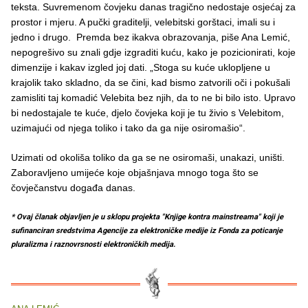
teksta. Suvremenom čovjeku danas tragično nedostaje osjećaj za
prostor i mjeru. A pučki graditelji, velebitski gorštaci, imali su i
jedno i drugo. Premda bez ikakva obrazovanja, piše Ana Lemić,
nepogrešivo su znali gdje izgraditi kuću, kako je pozicionirati, koje
dimenzije i kakav izgled joj dati. „Stoga su kuće uklopljene u
krajolik tako skladno, da se čini, kad bismo zatvorili oči i pokušali
zamisliti taj komadić Velebita bez njih, da to ne bi bilo isto. Upravo
bi nedostajale te kuće, djelo čovjeka koji je tu živio s Velebitom,
uzimajući od njega toliko i tako da ga nije osiromašio“.
Uzimati od okoliša toliko da ga se ne osiromaši, unakazi, uništi.
Zaboravljeno umijeće koje objašnjava mnogo toga što se
čovječanstvu događa danas.
* Ovaj članak objavljen je u sklopu projekta "Knjige kontra mainstreama" koji je
sufinanciran sredstvima Agencije za elektroničke medije iz Fonda za poticanje
pluralizma i raznovrsnosti elektroničkih medija.