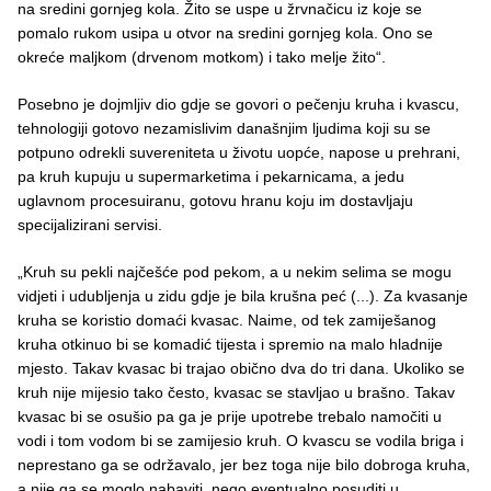
na sredini gornjeg kola. Žito se uspe u žrvnačicu iz koje se
pomalo rukom usipa u otvor na sredini gornjeg kola. Ono se
okreće maljkom (drvenom motkom) i tako melje žito“.
Posebno je dojmljiv dio gdje se govori o pečenju kruha i kvascu,
tehnologiji gotovo nezamislivim današnjim ljudima koji su se
potpuno odrekli suvereniteta u životu uopće, napose u prehrani,
pa kruh kupuju u supermarketima i pekarnicama, a jedu
uglavnom procesuiranu, gotovu hranu koju im dostavljaju
specijalizirani servisi.
„Kruh su pekli najčešće pod pekom, a u nekim selima se mogu
vidjeti i udubljenja u zidu gdje je bila krušna peć (...). Za kvasanje
kruha se koristio domaći kvasac. Naime, od tek zamiješanog
kruha otkinuo bi se komadić tijesta i spremio na malo hladnije
mjesto. Takav kvasac bi trajao obično dva do tri dana. Ukoliko se
kruh nije mijesio tako često, kvasac se stavljao u brašno. Takav
kvasac bi se osušio pa ga je prije upotrebe trebalo namočiti u
vodi i tom vodom bi se zamijesio kruh. O kvascu se vodila briga i
neprestano ga se održavalo, jer bez toga nije bilo dobroga kruha,
a nije ga se moglo nabaviti, nego eventualno posuditi u