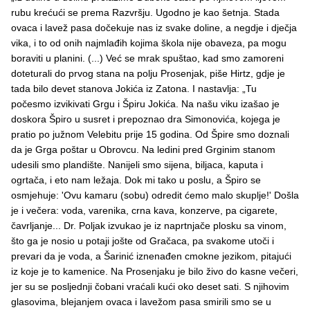
rubu krećući se prema Razvršju. Ugodno je kao šetnja. Stada
ovaca i lavež pasa dočekuje nas iz svake doline, a negdje i dječja
vika, i to od onih najmlađih kojima škola nije obaveza, pa mogu
boraviti u planini. (...) Već se mrak spuštao, kad smo zamoreni
doteturali do prvog stana na polju Prosenjak, piše Hirtz, gdje je
tada bilo devet stanova Jokića iz Zatona. I nastavlja: „Tu
počesmo izvikivati Grgu i Špiru Jokića. Na našu viku izašao je
doskora Špiro u susret i prepoznao dra Simonovića, kojega je
pratio po južnom Velebitu prije 15 godina. Od Špire smo doznali
da je Grga poštar u Obrovcu. Na ledini pred Grginim stanom
udesili smo plandište. Nanijeli smo sijena, biljaca, kaputa i
ogrtača, i eto nam ležaja. Dok mi tako u poslu, a Špiro se
osmjehuje: 'Ovu kamaru (sobu) odredit ćemo malo skuplje!' Došla
je i večera: voda, varenika, crna kava, konzerve, pa cigarete,
čavrljanje... Dr. Poljak izvukao je iz naprtnjače plosku sa vinom,
što ga je nosio u potaji jošte od Gračaca, pa svakome utoči i
prevari da je voda, a Šarinić iznenađen cmokne jezikom, pitajući
iz koje je to kamenice. Na Prosenjaku je bilo živo do kasne večeri,
jer su se posljednji čobani vraćali kući oko deset sati. S njihovim
glasovima, blejanjem ovaca i lavežom pasa smirili smo se u