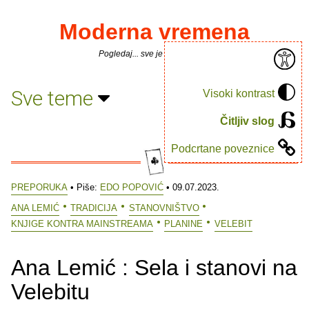
Moderna vremena
Pogledaj... sve je puno knjiga.
Sve teme
Visoki kontrast
Čitljiv slog
Podcrtane poveznice
PREPORUKA
• Piše:
EDO POPOVIĆ
• 09.07.2023.
ANA LEMIĆ
TRADICIJA
STANOVNIŠTVO
KNJIGE KONTRA MAINSTREAMA
PLANINE
VELEBIT
Ana Lemić : Sela i stanovi na
Velebitu