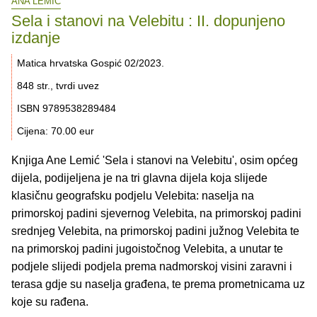
ANA LEMIĆ
Sela i stanovi na Velebitu : II. dopunjeno
izdanje
Matica hrvatska Gospić 02/2023.
848 str., tvrdi uvez
ISBN 9789538289484
Cijena: 70.00 eur
Knjiga Ane Lemić 'Sela i stanovi na Velebitu', osim općeg
dijela, podijeljena je na tri glavna dijela koja slijede
klasičnu geografsku podjelu Velebita: naselja na
primorskoj padini sjevernog Velebita, na primorskoj padini
srednjeg Velebita, na primorskoj padini južnog Velebita te
na primorskoj padini jugoistočnog Velebita, a unutar te
podjele slijedi podjela prema nadmorskoj visini zaravni i
terasa gdje su naselja građena, te prema prometnicama uz
koje su rađena.