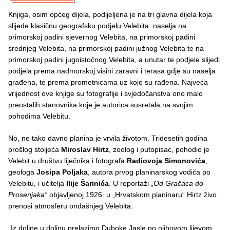
Knjiga, osim općeg dijela, podijeljena je na tri glavna dijela koja
slijede klasičnu geografsku podjelu Velebita: naselja na
primorskoj padini sjevernog Velebita, na primorskoj padini
srednjeg Velebita, na primorskoj padini južnog Velebita te na
primorskoj padini jugoistočnog Velebita, a unutar te podjele slijedi
podjela prema nadmorskoj visini zaravni i terasa gdje su naselja
građena, te prema prometnicama uz koje su rađena. Najveća
vrijednost ove knjige su fotografije i svjedočanstva ono malo
preostalih stanovnika koje je autorica susretala na svojim
pohodima Velebitu.
No, ne tako davno planina je vrvila životom. Tridesetih godina
prošlog stoljeća
Miroslav Hirtz
, zoolog i putopisac, pohodio je
Velebit u društvu liječnika i fotografa
Radiovoja Simonovića
,
geologa
Josipa Poljaka
, autora prvog planinarskog vodiča po
Velebitu, i učitelja
Ilije Šarinića
. U reportaži
„Od Gračaca do
Prosenjaka“
objavljenoj 1926. u „Hrvatskom planinaru“ Hirtz živo
prenosi atmosferu ondašnjeg Velebita:
„Iz doline u dolinu prelazimo Duboke Jasle po njihovom lijevom