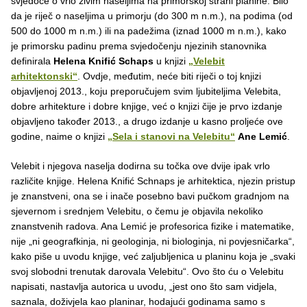
svjedoče o vrlo živim naseljima na primorskoj strani planine. Bilo
da je riječ o naseljima u primorju (do 300 m n.m.), na podima (od
500 do 1000 m n.m.) ili na padežima (iznad 1000 m n.m.), kako
je primorsku padinu prema svjedočenju njezinih stanovnika
definirala
Helena Knifić Schaps
u knjizi
„Velebit
arhitektonski“
. Ovdje, međutim, neće biti riječi o toj knjizi
objavljenoj 2013., koju preporučujem svim ljubiteljima Velebita,
dobre arhitekture i dobre knjige, već o knjizi čije je prvo izdanje
objavljeno također 2013., a drugo izdanje u kasno proljeće ove
godine, naime o knjizi
„Sela i stanovi na Velebitu“
Ane Lemić
.
Velebit i njegova naselja dodirna su točka ove dvije ipak vrlo
različite knjige. Helena Knifić Schnaps je arhitektica, njezin pristup
je znanstveni, ona se i inače posebno bavi pučkom gradnjom na
sjevernom i srednjem Velebitu, o čemu je objavila nekoliko
znanstvenih radova. Ana Lemić je profesorica fizike i matematike,
nije „ni geografkinja, ni geologinja, ni biologinja, ni povjesničarka“,
kako piše u uvodu knjige, već zaljubljenica u planinu koja je „svaki
svoj slobodni trenutak darovala Velebitu“. Ovo što ću o Velebitu
napisati, nastavlja autorica u uvodu, „jest ono što sam vidjela,
saznala, doživjela kao planinar, hodajući godinama samo s