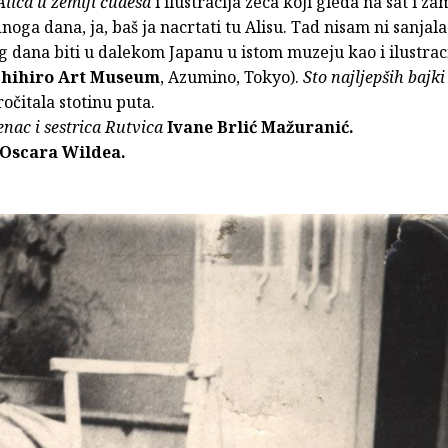
Alica u zemlji čudesa
i ilustracija zeca koji gleda na sat i za
noga dana, ja, baš ja nacrtati tu Alisu. Tad nisam ni sanjal
g dana biti u dalekom Japanu u istom muzeju kao i ilustrac
hihiro Art Museum
, Azumino, Tokyo).
Sto najljepših bajki
očitala stotinu puta.
enac i sestrica Rutvica
Ivane Brlić Mažuranić.
Oscara Wildea.