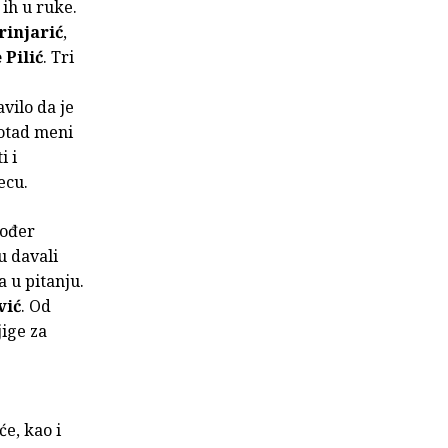
 ih u ruke.
rinjarić
,
 Pilić
. Tri
vilo da je
dotad meni
i i
ecu.
kođer
su davali
 u pitanju.
vić
. Od
jige za
e, kao i