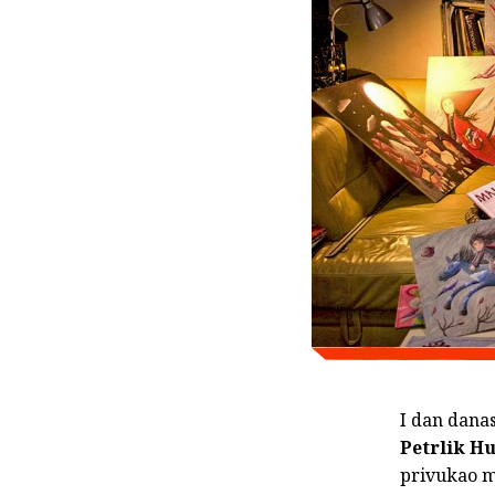
I dan danas
Petrlik H
privukao ma