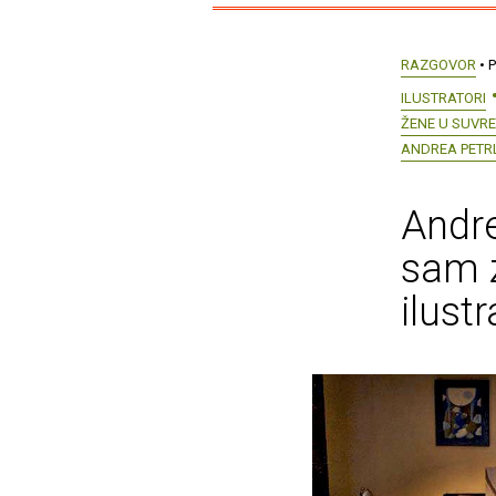
RAZGOVOR
• P
ILUSTRATORI
ŽENE U SUVR
ANDREA PETRL
Andre
sam z
ilustr