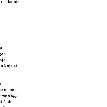
o nakladnik
na
e i
nje,
 u koje si
a
oje mame.
me d’appi
.
atičnih