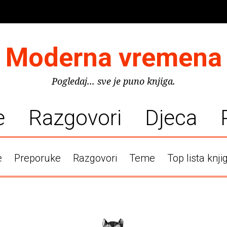
Moderna vremena
Pogledaj... sve je puno knjiga.
e
Razgovori
Djeca
e
Preporuke
Razgovori
Teme
Top lista knji