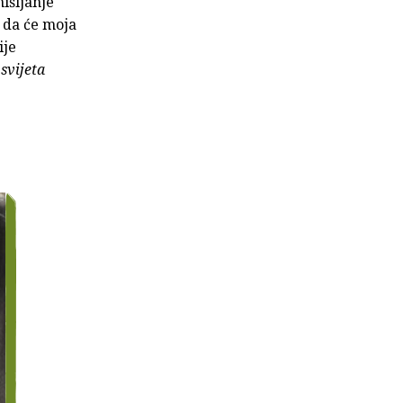
mišljanje
a da će moja
ije
 svijeta