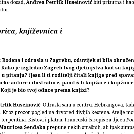
dina dosad,
Andrea Petrlik Huseinović
biti prisutna i ka
ator.
orica, književnica i
 Rođena i odrasla u Zagrebu, oduvijek si bila okruže
Kako je izgledao Zagreb tvog djetinjstva kad su knjig
 u pitanju? (Jesu li ti roditelji čitali knjige pred spava
neke autore i ilustratore, pamtiš li knjižare i knjižnice
 Koji je bio tvoj odnos prema knjizi?
trlik Huseinović
: Odrasla sam u centru. Hebrangova, tad
. Kroz prozor pogled na drvored divljih kestena. Atelje m
i terpentina. Kistovi i platna. Francuski časopis za djecu
Pom
Mauricea Sendaka
prepune nekih strašnih, ali ipak simp