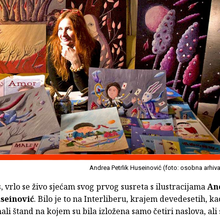
Andrea Petrlik Huseinović (foto: osobna arhiv
, vrlo se živo sjećam svog prvog susreta s ilustracijama
An
useinović
. Bilo je to na Interliberu, krajem devedesetih, k
li štand na kojem su bila izložena samo četiri naslova, ali 