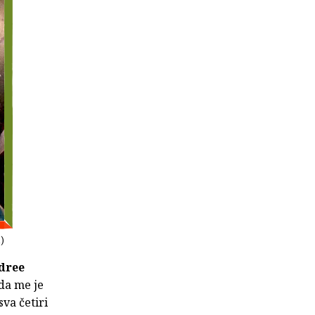
a)
dree
ada me je
sva četiri