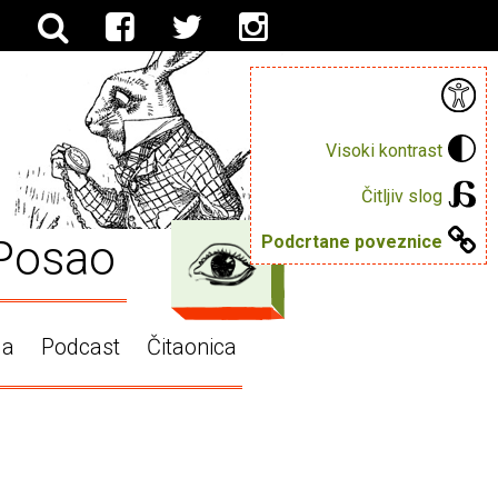
Visoki kontrast
Čitljiv slog
Posao
Podcrtane poveznice
ga
Podcast
Čitaonica