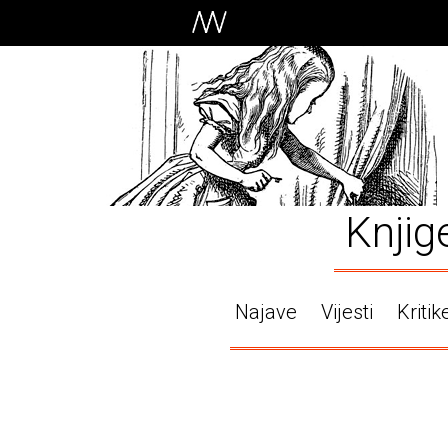
Knjig
Najave
Vijesti
Kritik