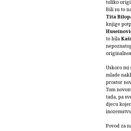
toliko orig
Bili su to 
Tita Bilop
knjige potp
Huseinovi
to bila
Kaš
nepoznatog 
originalnos
Uskoro mi s
mlade nakla
prostor nov
Tom novom 
tada, pa sv
djecu kojem
inozemstvu,
Povod za n