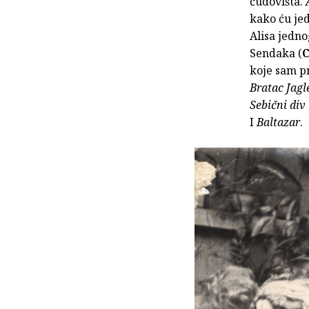
čudovišta.
kako ću jed
Alisa jedno
Sendaka (
C
koje sam pr
Bratac Jagl
Sebični div
I
Baltazar
.