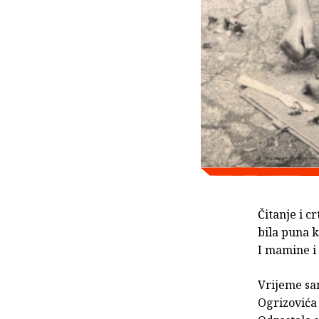
Čitanje i c
bila puna k
I mamine i 
Vrijeme sa
Ogrizovića 