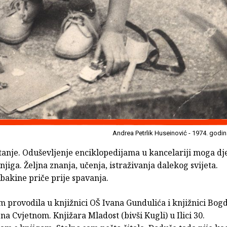
Andrea Petrlik Huseinović - 1974. godi
rtanje. Oduševljenje enciklopedijama u kancelariji moga dj
njiga. Željna znanja, učenja, istraživanja dalekog svijeta.
bakine priče prije spavanja.
m provodila u knjižnici OŠ Ivana Gundulića i knjižnici Bog
na Cvjetnom. Knjižara Mladost (bivši Kugli) u Ilici 30.