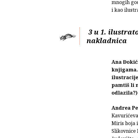
mnogih go
i kao ilustr
3 u 1. ilustrat
nakladnica
Ana Đokić:
knjigama. 
ilustracije
pamtiš li 
odlazila?)
Andrea Pe
Kavurićeva
Miris boja 
Slikovnice