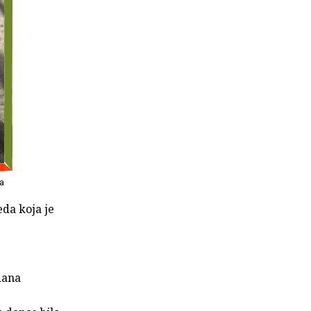
na
eda koja je
dana