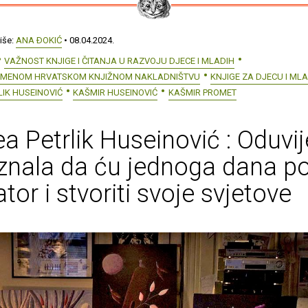
iše:
ANA ÐOKIĆ
• 08.04.2024.
VAŽNOST KNJIGE I ČITANJA U RAZVOJU DJECE I MLADIH
EMENOM HRVATSKOM KNJIŽNOM NAKLADNIŠTVU
KNJIGE ZA DJECU I ML
IK HUSEINOVIĆ
KAŠMIR HUSEINOVIĆ
KAŠMIR PROMET
a Petrlik Huseinović : Oduvi
nala da ću jednoga dana po
ator i stvoriti svoje svjetove