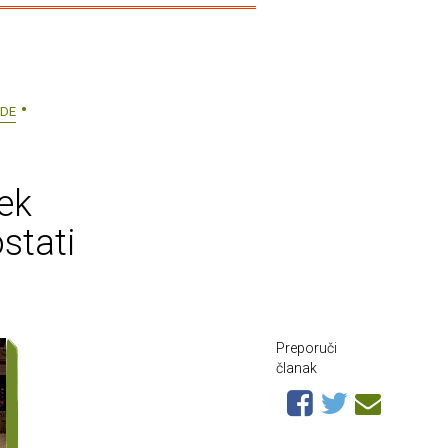
ADE
jek
stati
Preporuči
članak