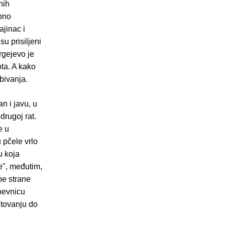
nih
upno
ajinac i
u prisiljeni
rgejevo je
ota. A kako
zbivanja.
n i javu, u
drugoj rat.
e u
 pčele vrlo
u koja
e", međutim,
ne strane
dnevnicu
utovanju do