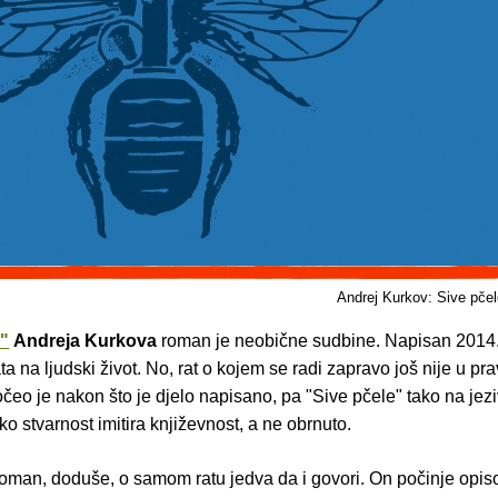
Andrej Kurkov: Sive pčel
e"
Andreja Kurkova
roman je neobične sudbine. Napisan 2014.
ata na ljudski život. No, rat o kojem se radi zapravo još nije u p
eo je nakon što je djelo napisano, pa "Sive pčele" tako na jez
o stvarnost imitira književnost, a ne obrnuto.
roman, doduše, o samom ratu jedva da i govori. On počinje opis