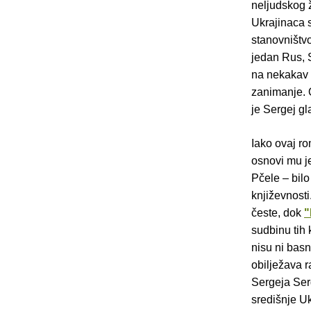
neljudskog ž
Ukrajinaca s
stanovništvo
jedan Rus, S
na nekakav s
zanimanje. O
je Sergej gl
Iako ovaj ro
osnovi mu je
Pčele – bilo
književnosti
česte, dok
"
sudbinu tih
nisu ni basn
obilježava r
Sergeja Serg
središnje Uk