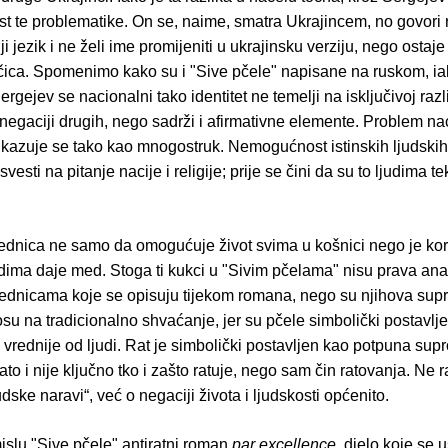
t te problematike. On se, naime, smatra Ukrajincem, no govori r
ji jezik i ne želi ime promijeniti u ukrajinsku verziju, nego ostaje
ačica. Spomenimo kako su i "Sive pčele" napisane na ruskom, ia
ergejev se nacionalni tako identitet ne temelji na isključivoj raz
negaciji drugih, nego sadrži i afirmativne elemente. Problem n
rikazuje se tako kao mnogostruk. Nemogućnost istinskih ljudski
esti na pitanje nacije i religije; prije se čini da su to ljudima te
jednica ne samo da omogućuje život svima u košnici nego je kor
dima daje med. Stoga ti kukci u "Sivim pčelama" nisu prava ana
jednicama koje se opisuju tijekom romana, nego su njihova supro
su na tradicionalno shvaćanje, jer su pčele simbolički postavlj
 vrednije od ljudi. Rat je simbolički postavljen kao potpuna supr
ato i nije ključno tko i zašto ratuje, nego sam čin ratovanja. Ne 
udske naravi“, već o negaciji života i ljudskosti općenito.
islu "Sive pčele" antiratni roman
par excellence
, djelo koje se 