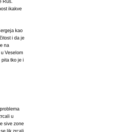
je Rus.
nost ikakve
Sergeja kao
itost i da je
je na
o, u Veselom
ita tko je i
h problema
rcali u
ne sive zone
se lik zrcali