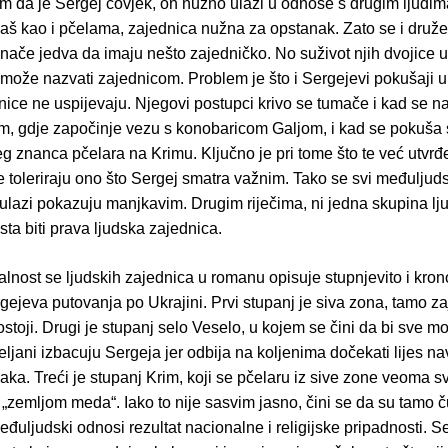
m da je Sergej čovjek, on nužno ulazi u odnose s drugim ljudima
baš kao i pčelama, zajednica nužna za opstanak. Zato se i druže
inače jedva da imaju nešto zajedničko. No suživot njih dvojice u
 može nazvati zajednicom. Problem je što i Sergejevi pokušaji 
nice ne uspijevaju. Njegovi postupci krivo se tumače i kad se 
, gdje započinje vezu s konobaricom Galjom, i kad se pokuša spr
šeg znanca pčelara na Krimu. Ključno je pri tome što te već utvr
 toleriraju ono što Sergej smatra važnim. Tako se svi međuljud
ulazi pokazuju manjkavim. Drugim riječima, ni jedna skupina lj
sta biti prava ljudska zajednica.
lnost se ljudskih zajednica u romanu opisuje stupnjevito i kron
ejeva putovanja po Ukrajini. Prvi stupanj je siva zona, tamo z
ostoji. Drugi je stupanj selo Veselo, u kojem se čini da bi sve m
seljani izbacuju Sergeja jer odbija na koljenima dočekati lijes 
ka. Treći je stupanj Krim, koji se pčelaru iz sive zone veoma svi
 „zemljom meda“. Iako to nije sasvim jasno, čini se da su tamo č
đuljudski odnosi rezultat nacionalne i religijske pripadnosti. S