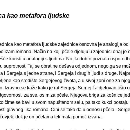
ca kao metafora ljudske
jednica kao metafora ljudske zajednice osnovna je analogija od 
olizam romana. Način na koji pčele djeluju u zajednici onaj je
ešće koristi u analogiji s ljudima. No, ta dobro poznata uspored
u suprotnost. Taj se obrat ne dešava odjednom, nego ga se može
 i Sergeja s jedne strane, i Sergeja i drugih ljudi s druge. Najpr
ljene kao središte Sergejevog života, a u sivoj zoni one za nje
o. Izravno se kaže kako je rat Sergeja Sergejiča djelovao lišio os
dgovornosti za sve, osim za pčele. Njegova briga za košnice jed
sko čime se bavi u svom napuštenom selu, pa tako kukci postaj
osti glavnog lika romana. Čini se tako da u odnosu pčela i Ser
 čovjek, dok je on pčelama tek mala pomoć izvana.