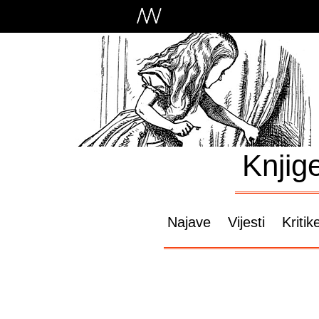
Knjig
Najave
Vijesti
Kritik