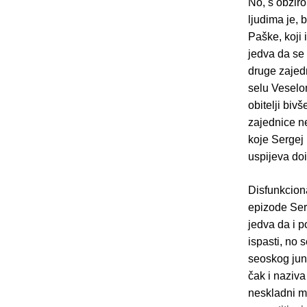
No, s obziro
ljudima je, 
Paške, koji 
jedva da se
druge zajed
selu Veselom
obitelji biv
zajednice ne
koje Sergej 
uspijeva doi
Disfunkciona
epizode Serg
jedva da i p
ispasti, no 
seoskog juna
čak i naziva
neskladni me