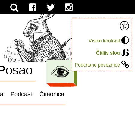
Visoki kontrast
Čitljiv slog
Podcrtane poveznice
Posao
ga
Podcast
Čitaonica