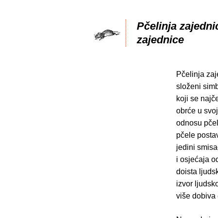
Pčelinja zajedni
zajednice
Pčelinja za
složeni simb
koji se najč
obrće u svoj
odnosu pčela
pčele postav
jedini smisa
i osjećaja o
doista ljud
izvor ljudsk
više dobiva