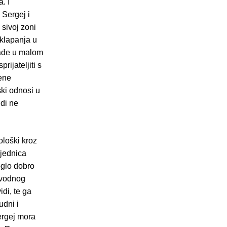
. I
 Sergej i
 sivoj zoni
uklapanja u
nađe u malom
ijateljiti s
đene
ski odnosi u
udi ne
ološki kroz
ajednica
oglo dobro
navodnog
di, te ga
udni i
ergej mora