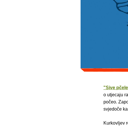
"Sive pčel
o utjecaju r
počeo. Započ
svjedoče kak
Kurkovljev 