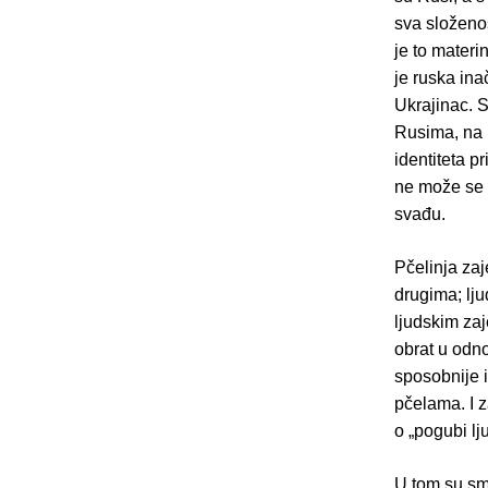
sva složenos
je to materin
je ruska in
Ukrajinac. S
Rusima, na 
identiteta p
ne može se sv
svađu.
Pčelinja za
drugima; lju
ljudskim za
obrat u odno
sposobnije i
pčelama. I z
o „pogubi lj
U tom su sm