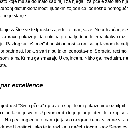
esto koje mu se doimalo kao raj i za njega i za pčele zato što ni
 stupanj disfunkionalnosti ljudskih zajednica, odnosno nemoguć
atno je stanje.
itanje zašto sve te ljudske zajednice manjkave. Neprihvaćanje 
zapravo pokazuje da dotična grupa ljudi ne tolerira ikakvu različ
ju. Razlog su loši međuljudski odnosi, a oni se uglavnom temel
pripadnosti. Ipak, stvari nisu tako jednostavne. Sergeja, recim
om, a na Krimu ga smatraju Ukrajincem. Nitko ga, međutim, ne p
sta.
 par excellence
rijednost
"
Sivih pčela" upravo u suptilnom prikazu vrlo ozbiljni
 čine lako rješivim. U prvom redu to je pitanje identiteta koji se z
i. Na prvi pogled u romanu je jasno razgraničeno: s jedne stra
 druge Ukrajinci. Iako je ta razlika u načelu točna, kroz Sergejev 