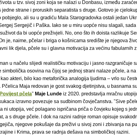
ivota u tzv. sivoj zoni koja se nalazi u Donbasu, između zaraće
 jedne strane i proruskih separatista s druge. Gotovo je cjelok
 pobjeglo, ali su u gradiću Mala Starogradovka ostali jedan Ukr
ergej Sergejič i Paška. Iako se u miru uopće nisu slagali, sada s
uživot da bi uopće preživjeli. No, ono što ih doista razlikuje Se
n je, naime, pčelar i briga o košnicama središte je njegova živ
avni lik djela, pčele su i glavna motivacija za većinu fabularnih 
man u načelu slijedi realističku motivaciju i jasno razgraničuje sa
 simbolička osovina na čijoj se jednoj strani nalaze pčele, a na 
 kao akteri, bilo kao metaforička analogija ljudima – vrlo su čest
. Pčelica Maja redovan je gost svakog djetinjstva, u basnama su
Povijest pčela
"
Maje Lunde
iz 2020. predstavlja mračnu utopij
 kukaca izravno povezuje sa sudbinom čovječanstva. "Sive pčel
a ni utopija, već polagano ispričana priča o čovjeku kojeg s jed
at, a s druge pčele. I dok na razini radnje roman opisuje svako
ejiča, njegove pokušaje da preživi u sivoj zoni i zbivanja na p
rajine i Krima, prava se radnja dešava na simboličkoj razini.