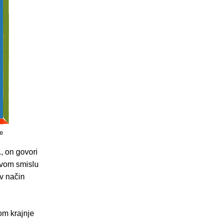
e
, on govori
ravom smislu
iv način
om krajnje