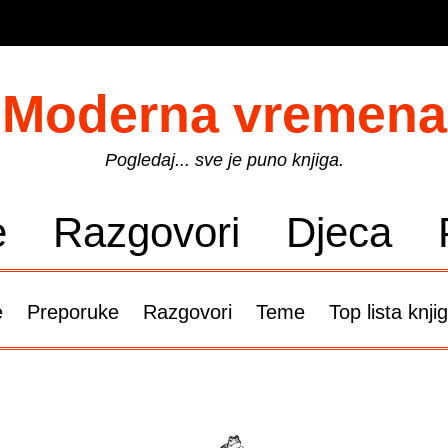
Moderna vremena
Pogledaj... sve je puno knjiga.
e
Razgovori
Djeca
e
Preporuke
Razgovori
Teme
Top lista knji