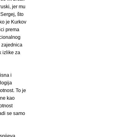
uski, jer mu
 Sergej, što
ko je Kurkov
lici prema
acionalnog
h zajednica
k izlike za
isna i
logija
tnost. To je
ene kao
otnost
radi se samo
uspijeva