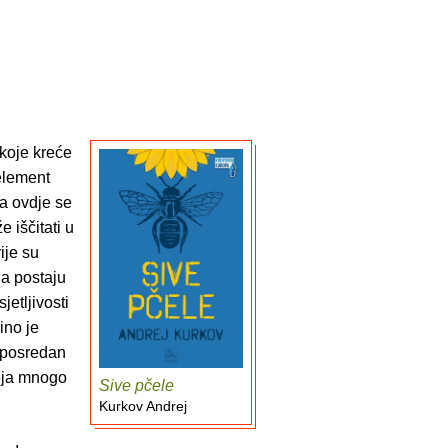
koje kreće
 element
ba ovdje se
 iščitati u
ije su
ga postaju
jetljivosti
ino je
u posredan
geja mnogo
Sive pčele
Kurkov Andrej