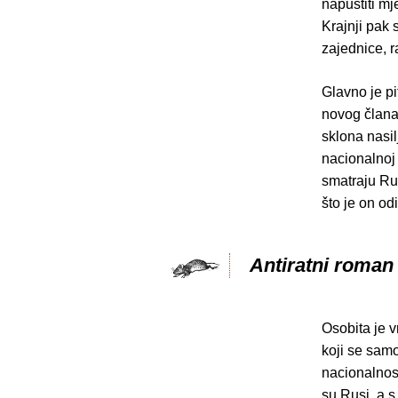
napustiti mj
Krajnji pak
zajednice, r
Glavno je p
novog člana 
sklona nasil
nacionalnoj 
smatraju Rus
što je on odi
Antiratni roman
Osobita je v
koji se samo
nacionalnost
su Rusi, a s