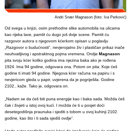
Andri Snær Magnason (foto: Iva Perković)
Od svega u knjizi, osim prethodne slike automobila na ulicama
kao rijeka lave, pamtit ću dugo još dvije scene. Pamtit ću
razgovor autora s njegovom kćerkom opisan u poglavlju
„Razgovor o budućnosti“, nevjerojatno živ i plastičan prikaz inače
neuhvatljivog i apstraktnog pojma vremena. Ondje
Magnason
pita svoju kćer koliko godina ima njezina baka ako je rođena
1924. Ima 94 godine, odgovara ona. Potom on pita: Koje ćeš
godine ti imati 94 godine. Njegova kćer računa na papiru i s
nevjericom gleda u papir, uvjerena da je pogriješila. Godine
2102., kaže. Tako je, odgovara on.
„Nadam se da ćeš biti puna energije kao i baka sada. Možda ćeš
čak i živjeti u istoj ovoj kući. I možda će ti u posjet doći
desetegodišnja praunuka i sjediti s tobom u ovoj kuhinji 2102.
godine, kao što i ti sada sjediš ovdje“.