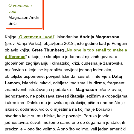
O vremenu i
vodi
Magnason Andri
Snćr
Knjiga „
O vremenu i vodi
“ Islanđanina
Andrija Magnasona
(prev. Vanja Veršić), objavljena 2019., iste godine kad je Penguin
objavio knjigu
Grete Thunberg
„
No one is too small to make a
difference
“ u kojoj je skupljeno jedanaest njezinih govora o
globalnom zagrijavanju i klimatskoj krizi, čudesna je žanrovska
mješavina u kojoj se isprepliću povijest jednog ledenjaka,
obiteljske uspomene, povijest Islanda, susreti i intervju s
Dalaj
Lamom
, islandski mitovi, odbljesci taoizma i budizma, fragmenti
znanstvenih istraživanja i podataka...
Magnason
piše izravno,
jednostavno, ne pokušava zavesti čitatelja jezičnim akrobacijama
i ukrasima. Daleko mu je svaka apstrakcija, piše o onome što je
iskusio, dodirnuo, vidio, o mjestima na kojima je boravio i
stvarima koje su mu bliske, koje poznaje. Poruka je vrlo
jednostavna: čuvati možemo samo ono do čega nam je stalo, ili
preciznije – ono što volimo. A ono što volimo, veli jedan američki