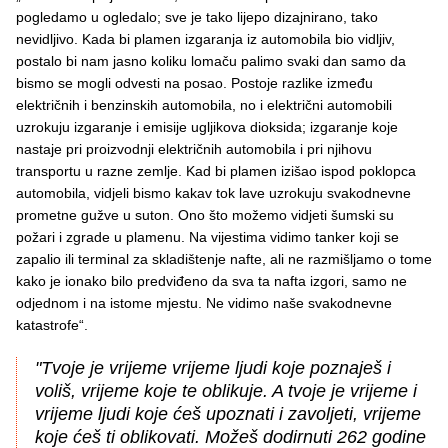
pogledamo u ogledalo; sve je tako lijepo dizajnirano, tako
nevidljivo. Kada bi plamen izgaranja iz automobila bio vidljiv,
postalo bi nam jasno koliku lomaču palimo svaki dan samo da
bismo se mogli odvesti na posao. Postoje razlike između
električnih i benzinskih automobila, no i električni automobili
uzrokuju izgaranje i emisije ugljikova dioksida; izgaranje koje
nastaje pri proizvodnji električnih automobila i pri njihovu
transportu u razne zemlje. Kad bi plamen izišao ispod poklopca
automobila, vidjeli bismo kakav tok lave uzrokuju svakodnevne
prometne gužve u suton. Ono što možemo vidjeti šumski su
požari i zgrade u plamenu. Na vijestima vidimo tanker koji se
zapalio ili terminal za skladištenje nafte, ali ne razmišljamo o tome
kako je ionako bilo predviđeno da sva ta nafta izgori, samo ne
odjednom i na istome mjestu. Ne vidimo naše svakodnevne
katastrofe“.
"Tvoje je vrijeme vrijeme ljudi koje poznaješ i
voliš, vrijeme koje te oblikuje. A tvoje je vrijeme i
vrijeme ljudi koje ćeš upoznati i zavoljeti, vrijeme
koje ćeš ti oblikovati. Možeš dodirnuti 262 godine