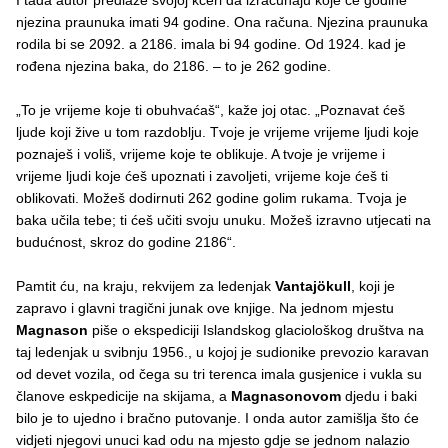
I tada autor predlaže svojoj kćeri da izračunaju koje će godine
njezina praunuka imati 94 godine. Ona računa. Njezina praunuka
rodila bi se 2092. a 2186. imala bi 94 godine. Od 1924. kad je
rođena njezina baka, do 2186. – to je 262 godine.
„To je vrijeme koje ti obuhvaćaš“, kaže joj otac. „Poznavat ćeš
ljude koji žive u tom razdoblju. Tvoje je vrijeme vrijeme ljudi koje
poznaješ i voliš, vrijeme koje te oblikuje. A tvoje je vrijeme i
vrijeme ljudi koje ćeš upoznati i zavoljeti, vrijeme koje ćeš ti
oblikovati. Možeš dodirnuti 262 godine golim rukama. Tvoja je
baka učila tebe; ti ćeš učiti svoju unuku. Možeš izravno utjecati na
budućnost, skroz do godine 2186“.
Pamtit ću, na kraju, rekvijem za ledenjak
Vantajökull
, koji je
zapravo i glavni tragični junak ove knjige. Na jednom mjestu
Magnason
piše o ekspediciji Islandskog glaciološkog društva na
taj ledenjak u svibnju 1956., u kojoj je sudionike prevozio karavan
od devet vozila, od čega su tri terenca imala gusjenice i vukla su
članove eskpedicije na skijama, a
Magnasonovom
djedu i baki
bilo je to ujedno i bračno putovanje. I onda autor zamišlja što će
vidjeti njegovi unuci kad odu na mjesto gdje se jednom nalazio