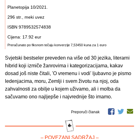
Planetopija 10/2021.
296 str., meki uvez
ISBN 9789532574838
Cijena: 17.92 eur
Preračunato po fiksnom tečaju konverzije 7,53450 kuna za 1 euro
Svjetski bestseler preveden na više od 30 jezika, literarni
hibrid koji izmiče žanrovima i kategorizacijama, kakav
dosad još niste čitali, 'O vremenu i vodi' ljubavno je pismo
ledenjacima, moru, Zemlji i svem životu na njoj, oda
zahvalnosti za obilje u kojem uživamo, ali i molba da
sačuvamo ono najljepše i najvrednije što imamo.
Preporuči članak
– POVEZANI SADRŽAJ –