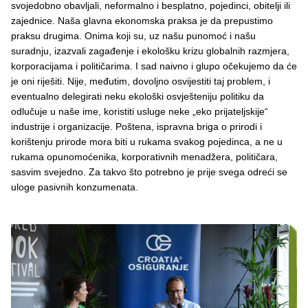
svojedobno obavljali, neformalno i besplatno, pojedinci, obitelji ili
zajednice. Naša glavna ekonomska praksa je da prepustimo
praksu drugima. Onima koji su, uz našu punomoć i našu
suradnju, izazvali zagađenje i ekološku krizu globalnih razmjera,
korporacijama i političarima. I sad naivno i glupo očekujemo da će
je oni riješiti. Nije, međutim, dovoljno osvijestiti taj problem, i
eventualno delegirati neku ekološki osvješteniju politiku da
odlučuje u naše ime, koristiti usluge neke „eko prijateljskije“
industrije i organizacije. Poštena, ispravna briga o prirodi i
korištenju prirode mora biti u rukama svakog pojedinca, a ne u
rukama opunomoćenika, korporativnih menadžera, političara,
sasvim svejedno. Za takvo što potrebno je prije svega odreći se
uloge pasivnih konzumenata.