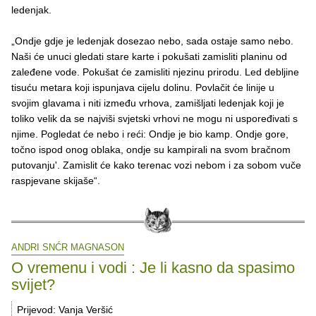
ledenjak.
„Ondje gdje je ledenjak dosezao nebo, sada ostaje samo nebo.
Naši će unuci gledati stare karte i pokušati zamisliti planinu od
zaleđene vode. Pokušat će zamisliti njezinu prirodu. Led debljine
tisuću metara koji ispunjava cijelu dolinu. Povlačit će linije u
svojim glavama i niti između vrhova, zamišljati ledenjak koji je
toliko velik da se najviši svjetski vrhovi ne mogu ni uspoređivati s
njime. Pogledat će nebo i reći: Ondje je bio kamp. Ondje gore,
točno ispod onog oblaka, ondje su kampirali na svom bračnom
putovanju'. Zamislit će kako terenac vozi nebom i za sobom vuče
raspjevane skijaše“.
ANDRI SNĆR MAGNASON
O vremenu i vodi : Je li kasno da spasimo
svijet?
Prijevod: Vanja Veršić