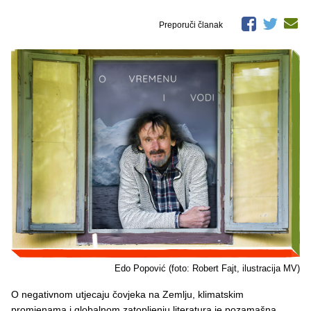
Preporuči članak
Edo Popović (foto: Robert Fajt, ilustracija MV)
O negativnom utjecaju čovjeka na Zemlju, klimatskim
promjenama i globalnom zatopljenju literatura je pozamašna,