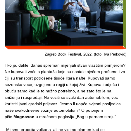
Zagreb Book Festival, 2022. (foto: Iva Perković)
Tko je, dakle, danas spreman mijenjati stvari vlastitim primjerom?
Ne kupovati voće s plantaža koje su nastale sječom prašume i za
čiji su transport potrošene tisuće litara nafte. Kupovati samo
sezonsko voće, uzgojeno u regiji u kojoj živi. Kupovati odjeću i
obuću samo kad je to nužno potrebno, a ne zato što je na
sniženju i rasprodaji. Ne voziti se svaki dan automobilom, već
koristiti javni gradski prijevoz. Jesmo li uopće svjesni posljedica
naše svakodnevne vožnje automobilom? O potonjem
piše
Magnason
u mračnom poglavlju „Bog u parnom stroju“.
„Mi smo erupcija vulkana, ali ne vidimo plamen kad se