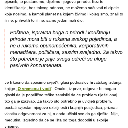
pjesnik, to postanemo, dijelimo njegovu prirodu. Bez te
identifikacije, bez takvog odnosa, ne možemo sačuvati ni cipele
koje nosimo, a kamoli planet na kojem živimo i kojeg smo, znali to
ili ne, prihvatili to ili ne, samo jedan mali dio.
Poštena, ispravna briga o prirodi i korištenju
prirode mora biti u rukama svakog pojedinca, a
ne u rukama opunomoćenika, korporativnih
menadžera, političara, sasvim svejedno. Za takvo
što potrebno je prije svega odreći se uloge
pasivnih konzumenata.
Je li kasno da spasimo svijet?, glasi podnaslov hrvatskog izdanja
knjige „
O vremenu i vodi
“. Onako, iz prve, odgovor bi mogao
glasiti da je poprilično teško zamisliti da će problem riješiti onaj
tko ga je izazvao. Za takvo što potrebno je uvidjeti problem,
postati svjestan njegove ozbiljnosti i krajnjih posljedica, priznati
vlastitu odgovornost za nj, a onda učiniti sve da ga riješite. Nije,
međutim, izgledno da će se išta od toga dogoditi u skorije
vrijeme.