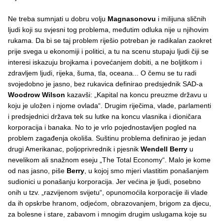
Ne treba sumnjati u dobru volju
Magnasonovu
i milijuna sličnih
ljudi koji su svjesni tog problema, međutim odluka nije u njihovim
rukama. Da bi se taj problem riješio potreban je radikalan zaokret
prije svega u ekonomiji i politici, a tu na scenu stupaju ljudi čiji se
interesi iskazuju brojkama i povećanjem dobiti, a ne boljitkom i
zdravljem ljudi, rijeka, šuma, tla, oceana... O čemu se tu radi
svojedobno je jasno, bez rukavica definirao predsjednik SAD-a
Woodrow Wilson
kazavši: „Kapital na koncu preuzme državu u
koju je uložen i njome ovlada“. Drugim riječima, vlade, parlamenti
i predsjednici država tek su lutke na koncu vlasnika i dioničara
korporacija i banaka. No to je vrlo pojednostavljen pogled na
problem zagađenja okoliša. Suštinu problema definirao je jedan
drugi Amerikanac, poljoprivrednik i pjesnik
Wendell Berry
u
nevelikom ali snažnom eseju „The Total Economy“. Malo je kome
od nas jasno, piše
Berry
, u kojoj smo mjeri vlastitim ponašanjem
sudionici u ponašanju korporacija. Jer većina je ljudi, posebno
onih u tzv. „razvijenom svijetu“, opunomoćila korporacije ili vlade
da ih opskrbe hranom, odjećom, obrazovanjem, brigom za djecu,
za bolesne i stare, zabavom i mnogim drugim uslugama koje su