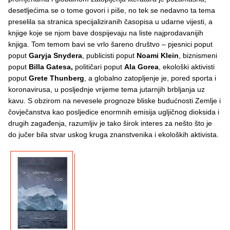
desetljećima se o tome govori i piše, no tek se nedavno ta tema
preselila sa stranica specijaliziranih časopisa u udarne vijesti, a
knjige koje se njom bave dospijevaju na liste najprodavanijih
knjiga. Tom temom bavi se vrlo šareno društvo – pjesnici poput
poput
Garyja Snydera
, publicisti poput
Noami Klein
, biznismeni
poput
Billa Gatesa,
političari poput
Ala Gorea
, ekološki aktivisti
poput
Grete Thunberg
, a globalno zatopljenje je, pored sporta i
koronavirusa, u posljednje vrijeme tema jutarnjih brbljanja uz
kavu. S obzirom na nevesele prognoze bliske budućnosti Zemlje i
čovječanstva kao posljedice enormnih emisija ugljičnog dioksida i
drugih zagađenja, razumljiv je tako širok interes za nešto što je
do jučer bila stvar uskog kruga znanstvenika i ekoloških aktivista.