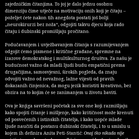
zajedničkim čitanjima. To joj je dalo jednu osobnu
dimenziju čime utječe na motivaciju onih koji je čitaju –
poželjet ćete nakon tih anegdota postati još bolji
„neurokirurzi bez noža“, odgojiti takvu djecu koja rado
čitaju i dubinski promišljaju pročitano.
Podučavanjem i uvježbavanjem čitanja s razumijevanjem
odgojit ćemo pismene i kritične građane, spremne na
izazove demokratskog i multikulturnog društva. Za našu je
budućnost važno da mladi ljudi budu empatični prema
drugačijima, samosvjesni, širokih pogleda, da znaju
odvojiti važno od nevažnog, lažne vijesti od pravih
dokazanih činjenica, da mogu jezik koristiti kreativno, bez
obzira na to kojim će se zanimanjem u životu baviti.
Ova je knjiga savršeni početak za sve one koji razmišljaju
kako spojiti čitanje i mišljenje, kako kritičnost može krenuti
od posvećenih i istinskih čitatelja, i kako uopće mlade
ljude naučiti da postanu dubinski čitatelji, i to u smislu u
kojem ih definira Anita Peti-Stantić:
Onaj tko nikada nije