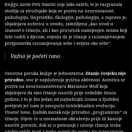
Knjigu Anite Peti-Stantić nije lako sažeti, to je razgranata
studija za stručnjake koja se poziva na neuroznanost,
psihologiju, lingvistiku, filologiju, psihologiju, a zapravo je,
objašnjava autorica u uvodu, zamišljena „kao uvod u
znanost o čitanju, ali i kao priručnik namijenjen onima koji
žele raditi s djecom, svjesni da je čitanje s razumijevanjem
pretpostavka razumijevanja sebe i svijeta oko sebe“.
Važno je početi rano
Osnovna poruka knjige je jednostavna:
čitanje čovjeku nije
prirodno
, ono je najsloženija jezična aktivnost. Autorica se
poziva na neuroznanstvenicu Marianne Wolf koja
objašnjava da smo čitanje naučili prije nekoliko tisuća
godina, i to je bio jedan od najvažnijih izuma u ljudskoj
povijesti jer nam je omogućio intelektualnu evoluciju.
Unatoč tome, ljudski mozak nije prirodno „programiran“ za
čitanje. Dijete će u normalnom okruženju prije ili kasnije
naučiti govoriti, dok se u poticanje i učenje čitanja treba
uložiti veliki trud. I treba početi što prije i što intenzivnije,