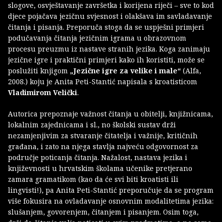
slogove, osvještavanje završetka i korijena riječi – sve to kod
djece pojačava jezičnu svjesnost i olakšava im savladavanje
čitanja i pisanja. Preporuča stoga da se uspješni primjeri
podučavanja čitanja jezičnim igrama u obrazovnom
procesu preuzmu iz nastave stranih jezika. Koga zanimaju
jezične igre i praktični primjeri kako ih koristiti, može se
poslužiti knjigom
„Jezične igre za velike i male“
(Alfa,
2008.) koju je Anita Peti-Stantić napisala s kroatisticom
Vladimirom Velički
.
Autorica prepoznaje važnost čitanja u obitelji, knjižnicama,
lokalnim zajednicama i sl., no školski sustav drži
nezamjenjivim za stvaranje čitatelja i važnije, kritičnih
građana, i zato na njega stavlja najveću odgovornost za
područje poticanja čitanja. Nažalost, nastava jezika i
književnosti u hrvatskim školama učenike pretjerano
zamara gramatikom (kao da će svi biti kroatisti ili
lingvisti!), pa Anita Peti-Stantić preporučuje da se program
više fokusira na ovladavanje osnovnim modalitetima jezika:
slušanjem, govorenjem, čitanjem i pisanjem. Osim toga,