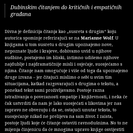
Dubinskim čitanjem do kritičnih i empatičnih
građana
Divna je definicija čitanja kao „susreta s drugim“ koju
autorica spominje referirajući se na
Marianne Wolf
. U
knjigama u tom susretu s drugim upoznajemo nove,
nepoznate ljude i krajeve, dobivamo uvid u njihove
sudbine, postajemo im bliski, intimno udišemo njihove
najdublje i najdramatičnije misli i osjećaje, suosjećamo s
njima. Čitanje nam omogućuje i više od toga da upoznajemo
druge izvana – jer čitajući mislimo
o sebi
u svim tim
situacijama, katkad razgovarajući s drugima o tekstu, a
ponekad tekst sami proživljavamo. Postoje razna
istraživanja o povezanosti empatije i književnosti, i neka će
čak ustvrditi da nam je lako suosjećati s likovima jer nas
zapravo ne obvezuju i da se, ostajući unutar teksta, to
suosjećanje nikad ne prelijeva na sam život. I zaista,
postoje ljudi koje će čitanje ostaviti ravnodušnima. No to ne
mijenja činjenicu da će mnogima upravo knjige osvijestiti