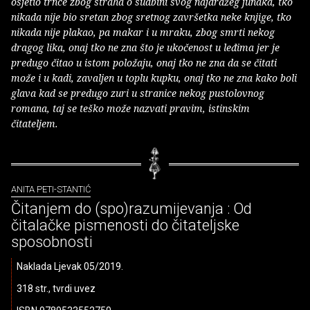
osjetio trnce zbog straha o sudbini svog najdražeg junaka, tko
nikada nije bio sretan zbog sretnog završetka neke knjige, tko
nikada nije plakao, pa makar i u mraku, zbog smrti nekog
dragog lika, onaj tko ne zna što je ukočenost u leđima jer je
predugo čitao u istom položaju, onaj tko ne zna da se čitati
može i u kadi, zavaljen u toplu kupku, onaj tko ne zna kako boli
glava kad se predugo zuri u stranice nekog pustolovnog
romana, taj se teško može nazvati pravim, istinskim
čitateljem.
ANITA PETI-STANTIĆ
Čitanjem do (spo)razumijevanja : Od
čitalačke pismenosti do čitateljske
sposobnosti
Naklada Ljevak 05/2019.
318 str., tvrdi uvez