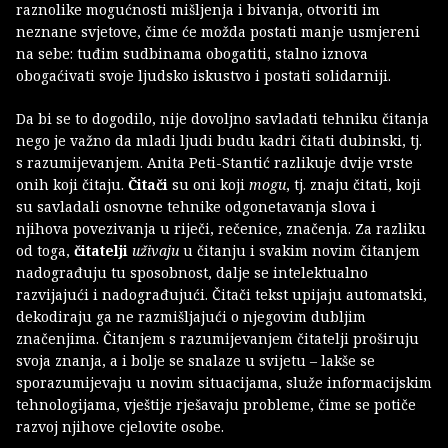
raznolike mogućnosti mišljenja i bivanja, otvoriti im
neznane svjetove, čime će možda postati manje usmjereni
na sebe: tuđim sudbinama obogatiti, stalno iznova
obogaćivati svoje ljudsko iskustvo i postati solidarniji.
Da bi se to dogodilo, nije dovoljno savladati tehniku čitanja
nego je važno da mladi ljudi budu kadri čitati dubinski, tj.
s razumijevanjem. Anita Peti-Stantić razlikuje dvije vrste
onih koji čitaju.
Čitači
su oni koji
mogu
, tj. znaju čitati, koji
su savladali osnovne tehnike odgonetavanja slova i
njihova povezivanja u riječi, rečenice, značenja. Za razliku
od toga,
čitatelji
uživaju
u čitanju i svakim novim čitanjem
nadograđuju tu sposobnost, dalje se intelektualno
razvijajući i nadograđujući. Čitači tekst upijaju automatski,
dekodiraju ga ne razmišljajući o njegovim dubljim
značenjima. Čitanjem s razumijevanjem čitatelji proširuju
svoja znanja, a i bolje se snalaze u svijetu – lakše se
sporazumijevaju u novim situacijama, služe informacijskim
tehnologijama, vještije rješavaju probleme, čime se potiče
razvoj njihove cjelovite osobe.