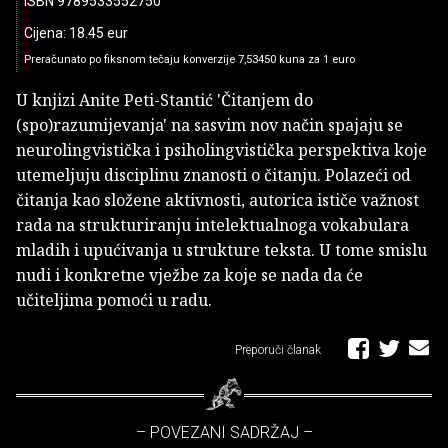
ISBN 9789533552750
Cijena: 18.45 eur
Preračunato po fiksnom tečaju konverzije 7,53450 kuna za 1 euro
U knjizi Anite Peti-Stantić 'Čitanjem do
(spo)razumijevanja' na sasvim nov način spajaju se
neurolingvistička i psiholingvistička perspektiva koje
utemeljuju disciplinu znanosti o čitanju. Polazeći od
čitanja kao složene aktivnosti, autorica ističe važnost
rada na strukturiranju intelektualnoga vokabulara
mladih i upućivanja u strukture teksta. U tome smislu
nudi i konkretne vježbe za koje se nada da će
učiteljima pomoći u radu.
Preporuči članak
– POVEZANI SADRŽAJ –