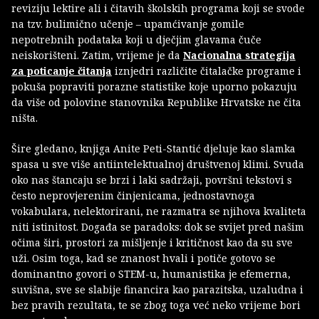
reviziju lektire ali i čitavih školskih programa koji se svode
na tzv. bulimično učenje – upamćivanje gomile
nepotrebnih podataka koji u dječjim glavama čuče
neiskorišteni. Zatim, vrijeme je da
Nacionalna strategija
za poticanje čitanja
iznjedri različite čitalačke programe i
pokuša popraviti porazne statistike koje uporno pokazuju
da više od polovine stanovnika Republike Hrvatske ne čita
ništa.
Šire gledano, knjiga Anite Peti-Stantić djeluje kao slamka
spasa u sve više antiintelektualnoj društvenoj klimi. Svuda
oko nas štancaju se brzi i laki sadržaji, površni tekstovi s
često neprovjerenim činjenicama, jednostavnoga
vokabulara, nelektorirani, ne razmatra se njihova kvaliteta
niti istinitost. Događa se paradoks: dok se svijet pred našim
očima širi, prostori za mišljenje i kritičnost kao da su sve
uži. Osim toga, kad se znanost hvali i potiče gotovo se
dominantno govori o STEM-u, humanistika je efemerna,
suvišna, sve se slabije financira kao parazitska, uzaludna i
bez pravih rezultata, te se zbog toga već neko vrijeme bori