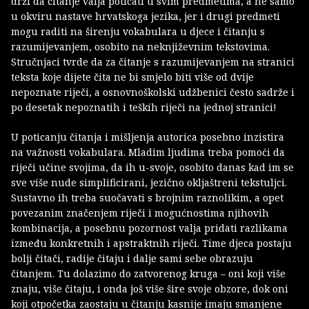
drži da čitanje valja poticati u svim predmetima, a ne samo
u okviru nastave hrvatskoga jezika, jer i drugi predmeti
mogu raditi na širenju vokabulara u djece i čitanju s
razumijevanjem, osobito na neknjiževnim tekstovima.
Stručnjaci tvrde da za čitanje s razumijevanjem na stranici
teksta koje dijete čita ne bi smjelo biti više od dvije
nepoznate riječi, a osnovnoškolski udžbenici često sadrže i
po desetak nepoznatih i teških riječi na jednoj stranici!
U poticanju čitanja i mišljenja autorica posebno inzistira
na važnosti vokabulara. Mladim ljudima treba pomoći da
riječi učine svojima, da ih u-svoje, osobito danas kad im se
sve više nude simplificirani, jezično okljaštreni tekstuljci.
Sustavno ih treba suočavati s brojnim raznolikim, a opet
povezanim značenjem riječi i mogućnostima njihovih
kombinacija, a posebnu pozornost valja pridati razlikama
između konkretnih i apstraktnih riječi. Time djeca postaju
bolji čitači, radije čitaju i dalje sami sebe obrazuju
čitanjem. Tu dolazimo do zatvorenog kruga – oni koji više
znaju, više čitaju, i onda još više šire svoje obzore, dok oni
koji otpočetka zaostaju u čitanju kasnije imaju smanjene