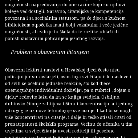
mogućnosti napredovanja do one razine koju su njihovi
kolege već dostigli. Naravno, čitateljska je kompetencija
povezana i sa socijalnim statusom, pa će djeca s kućnom
bibliotekom otpočetka imati bolji vokabular i veće jezične
mogućnosti, ali zato je tu škola da te razlike ublaži ili
poništi sustavnim poticanjem jezičnog razvoja.
Problem s obaveznim čitanjem
Obavezni lektirni naslovi u Hrvatskoj djeci često nisu
poticajni jer su zastarjeli, osim toga svi čitaju iste naslove i
od svih se očekuju jednake reakcije, što kod djece
onemogućuje individualni doživljaj, pa u rubrici „dojam o
djelu“ redovito lažu da im se knjiga svidjela. Ozbiljno,
dubinsko čitanje zahtijeva tišinu i koncentraciju, a i jednog
i drugog je uz nove tehnologije sve manje. I kad bi se mogli
više koncentrirati na čitanje, i dalje bi teško stizali čitati od
prenatrpanosti školskih programa. Većinu će učenika u tim
uvjetima u svijet čitanja uvesti roditelji ili posebno
motivirani nastavnici kojih sigurno ima ali sustav ne bi