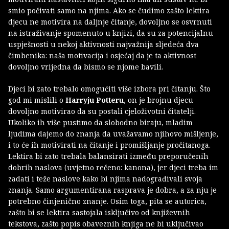
smio počivati samo na njima. Ako se čudimo zašto lektira
djecu ne motivira na daljnje čitanje, dovoljno se osvrnuti
na istraživanje spomenuto u knjizi, da su za potencijalnu
uspješnosti u nekoj aktivnosti najvažnija sljedeća dva
čimbenika: naša motivacija i osjećaj da je ta aktivnost
dovoljno vrijedna da bismo se njome bavili.
Djeci bi zato trebalo omogućiti više izbora pri čitanju. Što
god mi mislili o
Harryju Potteru
, on je brojnu djecu
dovoljno motivirao da su postali cjeloživotni čitatelji.
Ukoliko ih više pustimo da slobodno biraju, mladim
ljudima dajemo do znanja da uvažavamo njihovo mišljenje,
i to će ih motivirati na čitanje i promišljanje pročitanoga.
Lektira bi zato trebala balansirati između preporučenih
dobrih naslova (uvjetno rečeno: kanona), jer djeci treba im
zadati i teže naslove kako bi njima nadograđivali svoja
znanja. Samo argumentirana rasprava je dobra, a za nju je
potrebno činjenično znanje. Osim toga, pita se autorica,
zašto bi se lektira sastojala isključivo od književnih
tekstova, zašto popis obaveznih knjiga ne bi uključivao