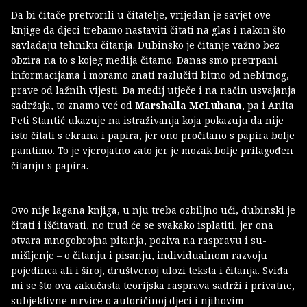
Da bi čitače pretvorili u čitatelje, vrijedan je savjet ove
knjige da djeci trebamo nastaviti čitati na glas i nakon što
savladaju tehniku čitanja. Dubinsko je čitanje važno bez
obzira na to s kojeg medija čitamo. Danas smo pretrpani
informacijama i moramo znati razlučiti bitno od nebitnog,
prave od lažnih vijesti. Da medij utječe i na način usvajanja
sadržaja, to znamo već od
Marshalla McLuhana
, pa i Anita
Peti Stantić ukazuje na istraživanja koja pokazuju da nije
isto čitati s ekrana i papira, jer ono pročitano s papira bolje
pamtimo. To je vjerojatno zato jer je mozak bolje prilagođen
čitanju s papira.
Ovo nije lagana knjiga, u nju treba ozbiljno ući, dubinski je
čitati i iščitavati, no trud će se svakako isplatiti, jer ona
otvara mnogobrojna pitanja, poziva na raspravu i su-
mišljenje – o čitanju i pisanju, individualnom razvoju
pojedinca ali i široj, društvenoj ulozi teksta i čitanja. Sviđa
mi se što ova zakučasta teorijska rasprava sadrži i privatne,
subjektivne mrvice o autoričinoj djeci i njihovim