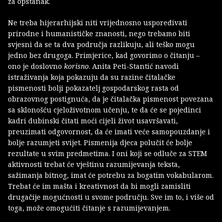
za opstanak.
Ne treba hijerarhijski niti vrijednosno uspoređivati
prirodne i humanističke znanosti, nego trebamo biti
svjesni da se ta dva područja razlikuju, ali teško mogu
jedno bez drugoga. Primjerice, kad govorimo o čitanju –
ono je doslovno
korisno
. Anita Peti-Stantić navodi
istraživanja koja pokazuju da su razine čitalačke
pismenosti bolji pokazatelj gospodarskog rasta od
obrazovnog postignuća, da je čitalačka pismenost povezana
sa sklonošću cjeloživotnom učenju, te da će se pojedinci
kadri dubinski čitati moći cijeli život usavršavati,
preuzimati odgovornost, da će imati veće samopouzdanje i
bolje razumjeti svijet. Pismenija djeca polučit će bolje
rezultate u svim predmetima. I oni koji se odluče za STEM
aktivnosti trebat će vještinu razumijevanja teksta,
sažimanja bitnog, imat će potrebu za bogatim vokabularom.
Trebat će im mašta i kreativnost da bi mogli zamisliti
drugačije mogućnosti u svome području. Sve im to, i više od
toga, može omogućiti čitanje s razumijevanjem.