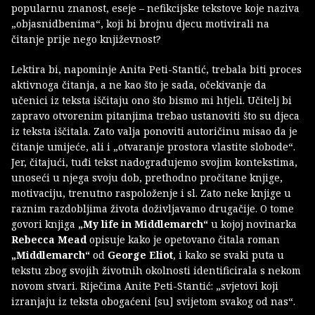
popularnu znanost, eseje – nefikcijske tekstove koje naziva
„objasnidbenima“, koji bi brojnu djecu motivirali na
čitanje prije nego književnost?
Lektira bi, napominje Anita Peti-Stantić, trebala biti proces
aktivnoga čitanja, a ne kao što je sada, očekivanje da
učenici iz teksta iščitaju ono što bismo mi htjeli. Učitelj bi
zapravo otvorenim pitanjima trebao ustanoviti što su djeca
iz teksta iščitala. Zato valja ponoviti autoričinu misao da je
čitanje umijeće, ali i „otvaranje prostora vlastite slobode“.
Jer, čitajući, tuđi tekst nadograđujemo svojim kontekstima,
unoseći u njega svoju dob, prethodno pročitane knjige,
motivaciju, trenutno raspoloženje i sl. Zato neke knjige u
raznim razdobljima života doživljavamo drugačije. O tome
govori knjiga
„My life in Middlemarch“
u kojoj novinarka
Rebecca Mead
opisuje kako je opetovano čitala roman
„Middlemarch“
od
George Eliot
, i kako se svaki puta u
tekstu zbog svojih životnih okolnosti identificirala s nekom
novom stvari. Riječima Anite Peti-Stantić: „svjetovi koji
izranjaju iz teksta obogaćeni [su] svijetom svakog od nas“.