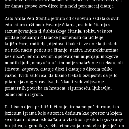
jer danas gotovo 20% djece ima neki poremećaj čitanja.
Zato Anita Peti-Stantić jednim od osnovnih zadataka svih
edukatora drži podučavanje čitanja, osobito čitanja s
razumijevanjem tj. dubinskoga čitanja. Toliku važnost
pridaje poticanju čitalačke pismenosti da učitelje,
knjižničare, roditelje, djedove i bake i sve one koji mlade
na neki način potiču na čitanje, naziva „neurokirurzima
bez noža“, jer oni svojim djelovanjem mijenjaju mozgove
mladih ljudi, omogućujući im bolje snalaženje u tekstu, ali
i životu. Zapravo, čitanje djeci i čitanje s djecom toliko
važno, tvrdi autorica, da bismo trebali osvijestiti da je to
pitanje javnog zdravstva, baš kao i zadovoljavanje
primarnih potreba za hranom, sigurnošću, ljubavlju,
odmorom ili igrom.
Da bismo djeci približili čitanje, trebamo početi rano, i to
jezičnim igrama koje autorica definira kao prostor u kojem
se odrasli i djeca oslobađaju u vlastitom jeziku. Izgovaranje
brojalica, zagonetki, vježba rimovanja, rastavljanje riječi na