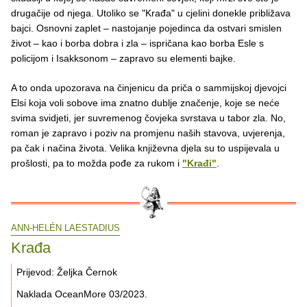
drugačije od njega. Utoliko se "Krađa" u cjelini donekle približava
bajci. Osnovni zaplet – nastojanje pojedinca da ostvari smislen
život – kao i borba dobra i zla – ispričana kao borba Esle s
policijom i Isakksonom – zapravo su elementi bajke.
A to onda upozorava na činjenicu da priča o sammijskoj djevojci
Elsi koja voli sobove ima znatno dublje značenje, koje se neće
svima svidjeti, jer suvremenog čovjeka svrstava u tabor zla. No,
roman je zapravo i poziv na promjenu naših stavova, uvjerenja,
pa čak i načina života. Velika književna djela su to uspijevala u
prošlosti, pa to možda pođe za rukom i
"Krađi"
.
ANN-HELÉN LAESTADIUS
Krađa
Prijevod: Željka Černok
Naklada OceanMore 03/2023.