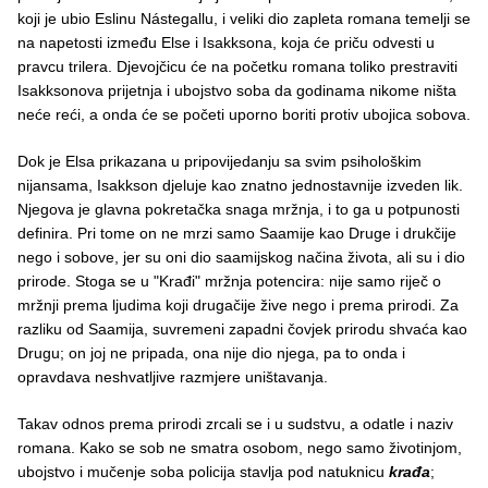
koji je ubio Eslinu Nástegallu, i veliki dio zapleta romana temelji se
na napetosti između Else i Isakksona, koja će priču odvesti u
pravcu trilera. Djevojčicu će na početku romana toliko prestraviti
Isakksonova prijetnja i ubojstvo soba da godinama nikome ništa
neće reći, a onda će se početi uporno boriti protiv ubojica sobova.
Dok je Elsa prikazana u pripovijedanju sa svim psihološkim
nijansama, Isakkson djeluje kao znatno jednostavnije izveden lik.
Njegova je glavna pokretačka snaga mržnja, i to ga u potpunosti
definira. Pri tome on ne mrzi samo Saamije kao Druge i drukčije
nego i sobove, jer su oni dio saamijskog načina života, ali su i dio
prirode. Stoga se u "Krađi" mržnja potencira: nije samo riječ o
mržnji prema ljudima koji drugačije žive nego i prema prirodi. Za
razliku od Saamija, suvremeni zapadni čovjek prirodu shvaća kao
Drugu; on joj ne pripada, ona nije dio njega, pa to onda i
opravdava neshvatljive razmjere uništavanja.
Takav odnos prema prirodi zrcali se i u sudstvu, a odatle i naziv
romana. Kako se sob ne smatra osobom, nego samo životinjom,
ubojstvo i mučenje soba policija stavlja pod natuknicu
krađa
;