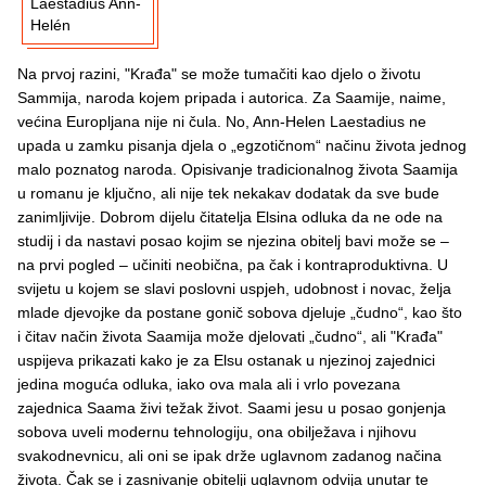
Laestadius Ann-
Helén
Na prvoj razini, "Krađa" se može tumačiti kao djelo o životu
Sammija, naroda kojem pripada i autorica. Za Saamije, naime,
većina Europljana nije ni čula. No, Ann-Helen Laestadius ne
upada u zamku pisanja djela o „egzotičnom“ načinu života jednog
malo poznatog naroda. Opisivanje tradicionalnog života Saamija
u romanu je ključno, ali nije tek nekakav dodatak da sve bude
zanimljivije. Dobrom dijelu čitatelja Elsina odluka da ne ode na
studij i da nastavi posao kojim se njezina obitelj bavi može se –
na prvi pogled – učiniti neobična, pa čak i kontraproduktivna. U
svijetu u kojem se slavi poslovni uspjeh, udobnost i novac, želja
mlade djevojke da postane gonič sobova djeluje „čudno“, kao što
i čitav način života Saamija može djelovati „čudno“, ali "Krađa"
uspijeva prikazati kako je za Elsu ostanak u njezinoj zajednici
jedina moguća odluka, iako ova mala ali i vrlo povezana
zajednica Saama živi težak život. Saami jesu u posao gonjenja
sobova uveli modernu tehnologiju, ona obilježava i njihovu
svakodnevnicu, ali oni se ipak drže uglavnom zadanog načina
života. Čak se i zasnivanje obitelji uglavnom odvija unutar te