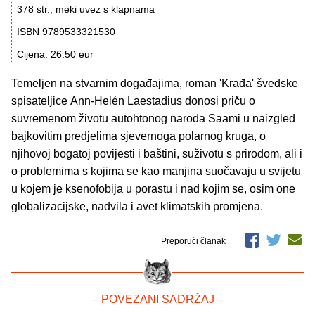
378 str., meki uvez s klapnama
ISBN 9789533321530
Cijena: 26.50 eur
Temeljen na stvarnim događajima, roman 'Krađa' švedske
spisateljice Ann-Helén Laestadius donosi priču o
suvremenom životu autohtonog naroda Saami u naizgled
bajkovitim predjelima sjevernoga polarnog kruga, o
njihovoj bogatoj povijesti i baštini, suživotu s prirodom, ali i
o problemima s kojima se kao manjina suočavaju u svijetu
u kojem je ksenofobija u porastu i nad kojim se, osim one
globalizacijske, nadvila i avet klimatskih promjena.
Preporuči članak
– POVEZANI SADRŽAJ –