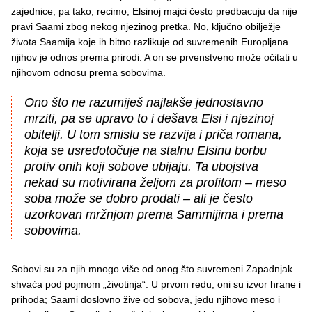
zajednice, pa tako, recimo, Elsinoj majci često predbacuju da nije
pravi Saami zbog nekog njezinog pretka. No, ključno obilježje
života Saamija koje ih bitno razlikuje od suvremenih Europljana
njihov je odnos prema prirodi. A on se prvenstveno može očitati u
njihovom odnosu prema sobovima.
Ono što ne razumiješ najlakše jednostavno
mrziti, pa se upravo to i dešava Elsi i njezinoj
obitelji. U tom smislu se razvija i priča romana,
koja se usredotočuje na stalnu Elsinu borbu
protiv onih koji sobove ubijaju. Ta ubojstva
nekad su motivirana željom za profitom – meso
soba može se dobro prodati – ali je često
uzorkovan mržnjom prema Sammijima i prema
sobovima.
Sobovi su za njih mnogo više od onog što suvremeni Zapadnjak
shvaća pod pojmom „životinja“. U prvom redu, oni su izvor hrane i
prihoda; Saami doslovno žive od sobova, jedu njihovo meso i