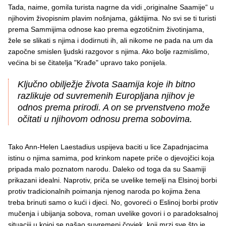
Tada, naime, gomila turista nagrne da vidi „originalne Saamije“ u
njihovim živopisnim plavim nošnjama, gáktijima. No svi se ti turisti
prema Sammijima odnose kao prema egzotičnim životinjama,
žele se slikati s njima i dodirnuti ih, ali nikome ne pada na um da
započne smislen ljudski razgovor s njima. Ako bolje razmislimo,
većina bi se čitatelja "Krađe" upravo tako ponijela.
Ključno obilježje života Saamija koje ih bitno
razlikuje od suvremenih Europljana njihov je
odnos prema prirodi. A on se prvenstveno može
očitati u njihovom odnosu prema sobovima.
Tako Ann-Helen Laestadius uspijeva baciti u lice Zapadnjacima
istinu o njima samima, pod krinkom napete priče o djevojčici koja
pripada malo poznatom narodu. Daleko od toga da su Saamiji
prikazani idealni. Naprotiv, priča se uvelike temelji na Elsinoj borbi
protiv tradicionalnih poimanja njenog naroda po kojima žena
treba brinuti samo o kući i djeci. No, govoreći o Eslinoj borbi protiv
mučenja i ubijanja sobova, roman uvelike govori i o paradoksalnoj
situaciji u kojoj se našao suvremeni čovjek, koji mrzi sve što je