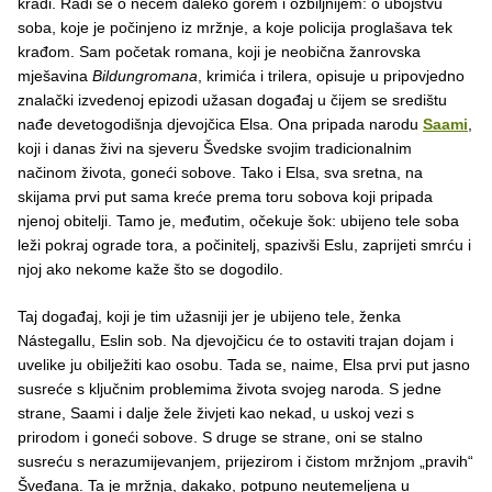
krađi. Radi se o nečem daleko gorem i ozbiljnijem: o ubojstvu
soba, koje je počinjeno iz mržnje, a koje policija proglašava tek
krađom. Sam početak romana, koji je neobična žanrovska
mješavina
Bildungromana
, krimića i trilera, opisuje u pripovjedno
znalački izvedenoj epizodi užasan događaj u čijem se središtu
nađe devetogodišnja djevojčica Elsa. Ona pripada narodu
Saami
,
koji i danas živi na sjeveru Švedske svojim tradicionalnim
načinom života, goneći sobove. Tako i Elsa, sva sretna, na
skijama prvi put sama kreće prema toru sobova koji pripada
njenoj obitelji. Tamo je, međutim, očekuje šok: ubijeno tele soba
leži pokraj ograde tora, a počinitelj, spazivši Eslu, zaprijeti smrću i
njoj ako nekome kaže što se dogodilo.
Taj događaj, koji je tim užasniji jer je ubijeno tele, ženka
Nástegallu, Eslin sob. Na djevojčicu će to ostaviti trajan dojam i
uvelike ju obilježiti kao osobu. Tada se, naime, Elsa prvi put jasno
susreće s ključnim problemima života svojeg naroda. S jedne
strane, Saami i dalje žele živjeti kao nekad, u uskoj vezi s
prirodom i goneći sobove. S druge se strane, oni se stalno
susreću s nerazumijevanjem, prijezirom i čistom mržnjom „pravih“
Šveđana. Ta je mržnja, dakako, potpuno neutemeljena u