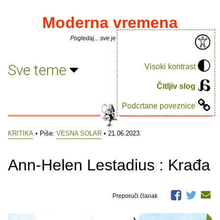
Moderna vremena
Pogledaj... sve je puno knjiga.
Sve teme
Visoki kontrast
Čitljiv slog
Podcrtane poveznice
KRITIKA
• Piše:
VESNA SOLAR
• 21.06.2023.
Ann-Helen Lestadius : Krađa
Preporuči članak