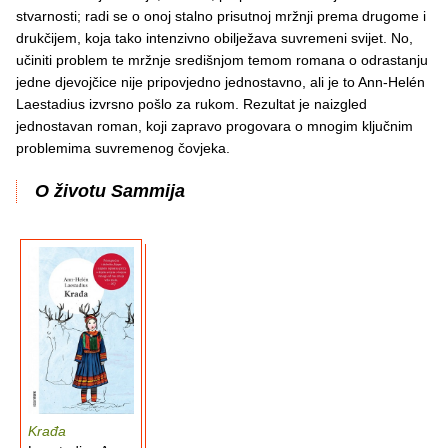
stvarnosti; radi se o onoj stalno prisutnoj mržnji prema drugome i
drukčijem, koja tako intenzivno obilježava suvremeni svijet. No,
učiniti problem te mržnje središnjom temom romana o odrastanju
jedne djevojčice nije pripovjedno jednostavno, ali je to Ann-Helén
Laestadius izvrsno pošlo za rukom. Rezultat je naizgled
jednostavan roman, koji zapravo progovara o mnogim ključnim
problemima suvremenog čovjeka.
O životu Sammija
Krađa