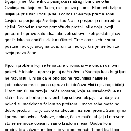
trguju njime. Gone ih do pašnjaka i natrag i brinu se o tim
životinjama, koje, međutim, nisu posve pitome. Element divljine
uvijek je prisutan i očituje se u odnosu Saamija prema sobu:
čovjek ne posjeduje životinju, kao što ne posjeduje ni prirodu u
cjelini. Sobovi mu samo pomažu da preživi, ali ostaju „svoji“,
prirodni. I upravo zato Elsa tako voli sobove i želi postati njihov
gonič, iako su goniči uvijek muškarci. Time ona s jedne stran
poštuje tradiciju svog naroda, ali i tu tradiciju krši jer se bori za
svoja prava žene.
Ključni problem koji se tematizira u romanu – a onda i osnovni
pokretač fabule – upravo je taj način života Saamija koji drugi ljudi
ne razumiju. Čini se da je ono što ne razumiješ najlakše
jednostavno mrziti, pa se upravo to i dešava Elsi i njezinoj obitelji.
U tom smislu se razvija i priča romana, koja se usredotočuje na
stalnu Elsinu borbu protiv onih koji sobove ubijaju. Ta ubojstva
nekad su motivirana željom za profitom – meso soba može se
dobro prodati – ali je često uzrokovan mržnjom prema Sammijima
i prema sobovima. Sobove, naime, često muče, ubijaju i mrcvare,
što se ne može objasniti samo krađom mesa. Osoba koja
prednjači u takvom mučenju je već spomenuti Robert Isakkson,