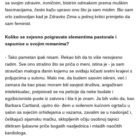
sa svojim zdravim, ironičnim, bistrim odmakom prema muškim
fascinacijama, često kažu upravo ono što ja sam mislim. Bio sam
vrlo zadovoljan kad je Zdravko Zima u jednoj kritici primijetio da
sam feminist.
Koliko se svjesno poigravate elementima pastorale i
sapunice u svojim romanima?
- Tako pametan ipak nisam. Rekao bih da to više nesvjesno
radim. Sve ono strašno što se priča o meni, istina je - ja sam
stravičan malogra đanin kojemu se sviđaju kičasti sretni krajevi s
poljupcima u sutonu. Malo me, da budem sasvim iskren, već i
zamara da kao pisac moram biti savjest društva, angažirani
intelektualac, potpisivati se na peticije da neke budale i
egzibicioniste puste iz zatvora i šta ti je znam. Ja bih volio da, kao
Barbara Cartland, ujutro do- đem u svilenom kućnom ogrtaču u
salon sa svjećim orhidejama u vazama, zavalim se u naslonjač i,
češkajući sijamsku mačku, sklopljenih očiju osobnoj tajnici
diktiram ljubavne priče bogatih nasljednica i mladih naočitih
kardiologa.