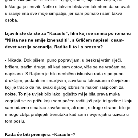
teško ga je i mrziti. Netko s takvim blistavim talentom da se uvali
u sranje ima sve moje simpatije, jer sam pomalo i sam takva
osoba.
Izjavili ste da ste za "Karaulu", film koji se snima po romanu
"Ništa nas ne smije iznenaditi", s Grlićem napisali osam-
devet verzija scenarija. Radite li to i s prozom?
- Nikada. Dok pišem, puno popravljam, u beskraj vrtim riječi,
brišem, traćim druge, ali kad sam gotov, više se ne vraćam na
napisano. S Rajkom je bilo neobično iskustvo rada s potpuno
drukčijim, pedantnim i marljivim, savršeno fokusiranim čovjekom
koji je traćio da mu svaki dijalog izbrusim malom rašpicom za
nokte. To nije uvijek bilo lako, gdješto mi je bila prava muka
zagrijati se za priču koju sam počeo raditi još prije tri godine i koju
sam odavno smatrao završenom, ali opet, s druge strane, bilo je
mnogo zbilja prelijepih trenutaka kad sam nevjerojatno uživao u
tom poslu.
Kada će biti premijera «Karaule»?