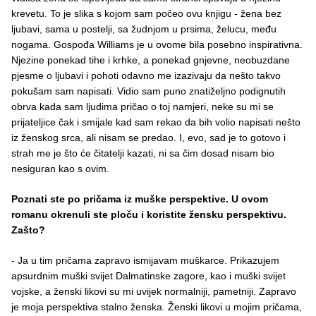
krevetu. To je slika s kojom sam počeo ovu knjigu - žena bez
ljubavi, sama u postelji, sa žudnjom u prsima, želucu, među
nogama. Gospođa Williams je u ovome bila posebno inspirativna.
Njezine ponekad tihe i krhke, a ponekad gnjevne, neobuzdane
pjesme o ljubavi i pohoti odavno me izazivaju da nešto takvo
pokušam sam napisati. Vidio sam puno znatiželjno podignutih
obrva kada sam ljudima pričao o toj namjeri, neke su mi se
prijateljice čak i smijale kad sam rekao da bih volio napisati nešto
iz ženskog srca, ali nisam se predao. I, evo, sad je to gotovo i
strah me je što će čitatelji kazati, ni sa čim dosad nisam bio
nesiguran kao s ovim.
Poznati ste po pričama iz muške perspektive. U ovom
romanu okrenuli ste ploču i koristite žensku perspektivu.
Zašto?
- Ja u tim pričama zapravo ismijavam muškarce. Prikazujem
apsurdnim muški svijet Dalmatinske zagore, kao i muški svijet
vojske, a ženski likovi su mi uvijek normalniji, pametniji. Zapravo
je moja perspektiva stalno ženska. Ženski likovi u mojim pričama,