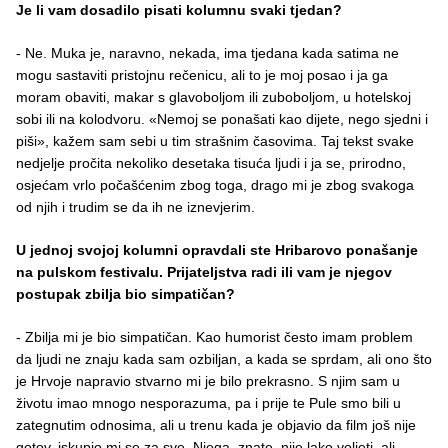
Je li vam dosadilo pisati kolumnu svaki tjedan?
- Ne. Muka je, naravno, nekada, ima tjedana kada satima ne
mogu sastaviti pristojnu rečenicu, ali to je moj posao i ja ga
moram obaviti, makar s glavoboljom ili zuboboljom, u hotelskoj
sobi ili na kolodvoru. «Nemoj se ponašati kao dijete, nego sjedni i
piši», kažem sam sebi u tim strašnim časovima. Taj tekst svake
nedjelje pročita nekoliko desetaka tisuća ljudi i ja se, prirodno,
osjećam vrlo počašćenim zbog toga, drago mi je zbog svakoga
od njih i trudim se da ih ne iznevjerim.
U jednoj svojoj kolumni opravdali ste Hribarovo ponašanje
na pulskom festivalu. Prijateljstva radi ili vam je njegov
postupak zbilja bio simpatičan?
- Zbilja mi je bio simpatičan. Kao humorist često imam problem
da ljudi ne znaju kada sam ozbiljan, a kada se sprdam, ali ono što
je Hrvoje napravio stvarno mi je bilo prekrasno. S njim sam u
životu imao mnogo nesporazuma, pa i prije te Pule smo bili u
zategnutim odnosima, ali u trenu kada je objavio da film još nije
gotov, iskupio mi se za sve. Njega, znate, nije lako voljeti, ali