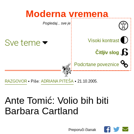
Moderna vremena
Pogledaj... sve je puno knjiga.
Sve teme
Visoki kontrast
Čitljiv slog
Podcrtane poveznice
RAZGOVOR
• Piše:
ADRIANA PITEŠA
• 21.10.2005.
Ante Tomić: Volio bih biti
Barbara Cartland
Preporuči članak