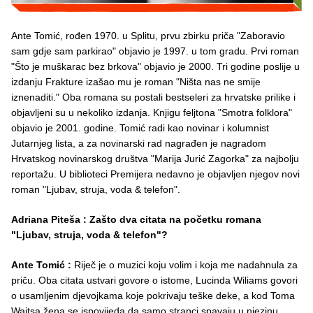
Ante Tomić, rođen 1970. u Splitu, prvu zbirku priča "Zaboravio
sam gdje sam parkirao" objavio je 1997. u tom gradu. Prvi roman
"Što je muškarac bez brkova" objavio je 2000. Tri godine poslije u
izdanju Frakture izašao mu je roman "Ništa nas ne smije
iznenaditi." Oba romana su postali bestseleri za hrvatske prilike i
objavljeni su u nekoliko izdanja. Knjigu feljtona "Smotra folklora"
objavio je 2001. godine. Tomić radi kao novinar i kolumnist
Jutarnjeg lista, a za novinarski rad nagrađen je nagradom
Hrvatskog novinarskog društva "Marija Jurić Zagorka" za najbolju
reportažu. U biblioteci Premijera nedavno je objavljen njegov novi
roman "Ljubav, struja, voda & telefon".
Adriana Piteša : Zašto dva citata na početku romana
"Ljubav, struja, voda & telefon"?
Ante Tomić :
Riječ je o muzici koju volim i koja me nadahnula za
priču. Oba citata ustvari govore o istome, Lucinda Wiliams govori
o usamljenim djevojkama koje pokrivaju teške deke, a kod Toma
Waitsa žena se ispovijeda da samo stranci spavaju u njezinu