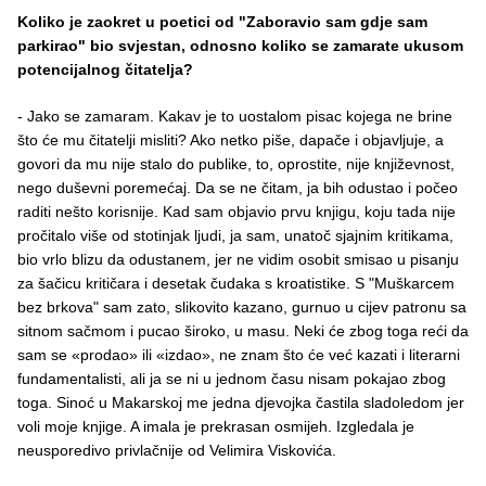
Koliko je zaokret u poetici od "Zaboravio sam gdje sam
parkirao" bio svjestan, odnosno koliko se zamarate ukusom
potencijalnog čitatelja?
- Jako se zamaram. Kakav je to uostalom pisac kojega ne brine
što će mu čitatelji misliti? Ako netko piše, dapače i objavljuje, a
govori da mu nije stalo do publike, to, oprostite, nije književnost,
nego duševni poremećaj. Da se ne čitam, ja bih odustao i počeo
raditi nešto korisnije. Kad sam objavio prvu knjigu, koju tada nije
pročitalo više od stotinjak ljudi, ja sam, unatoč sjajnim kritikama,
bio vrlo blizu da odustanem, jer ne vidim osobit smisao u pisanju
za šačicu kritičara i desetak čudaka s kroatistike. S "Muškarcem
bez brkova" sam zato, slikovito kazano, gurnuo u cijev patronu sa
sitnom sačmom i pucao široko, u masu. Neki će zbog toga reći da
sam se «prodao» ili «izdao», ne znam što će već kazati i literarni
fundamentalisti, ali ja se ni u jednom času nisam pokajao zbog
toga. Sinoć u Makarskoj me jedna djevojka častila sladoledom jer
voli moje knjige. A imala je prekrasan osmijeh. Izgledala je
neusporedivo privlačnije od Velimira Viskovića.