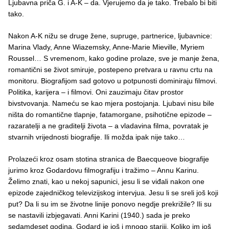
Ljubavna priča G. i A-K – da. Vjerujemo da je tako. Trebalo bi biti
tako.
Nakon A-K nižu se druge žene, supruge, partnerice, ljubavnice:
Marina Vlady, Anne Wiazemsky, Anne-Marie Mieville, Myriem
Roussel… S vremenom, kako godine prolaze, sve je manje žena,
romantični se život smiruje, postepeno pretvara u ravnu crtu na
monitoru. Biografijom sad gotovo u potpunosti dominiraju filmovi.
Politika, karijera – i filmovi. Oni zauzimaju čitav prostor
bivstvovanja. Nameću se kao mjera postojanja. Ljubavi nisu bile
ništa do romantične tlapnje, fatamorgane, psihotične epizode –
razaratelji a ne graditelji života – a vladavina filma, povratak je
stvarnih vrijednosti biografije. Ili možda ipak nije tako…
Prolazeći kroz osam stotina stranica de Baecqueove biografije
jurimo kroz Godardovu filmografiju i tražimo – Annu Karinu.
Želimo znati, kao u nekoj sapunici, jesu li se viđali nakon one
epizode zajedničkog televizijskog intervjua. Jesu li se sreli još koji
put? Da li su im se životne linije ponovo negdje prekrižile? Ili su
se nastavili izbjegavati. Anni Karini (1940.) sada je preko
sedamdeset godina. Godard je još i mnogo stariji. Koliko im još