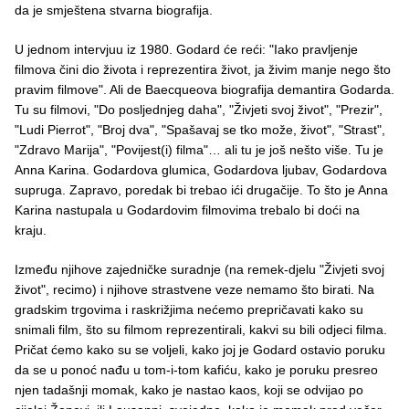
da je smještena stvarna biografija.
U jednom intervjuu iz 1980. Godard će reći: "Iako pravljenje
filmova čini dio života i reprezentira život, ja živim manje nego što
pravim filmove". Ali de Baecqueova biografija demantira Godarda.
Tu su filmovi, "Do posljednjeg daha", "Živjeti svoj život", "Prezir",
"Ludi Pierrot", "Broj dva", "Spašavaj se tko može, život", "Strast",
"Zdravo Marija", "Povijest(i) filma"… ali tu je još nešto više. Tu je
Anna Karina. Godardova glumica, Godardova ljubav, Godardova
supruga. Zapravo, poredak bi trebao ići drugačije. To što je Anna
Karina nastupala u Godardovim filmovima trebalo bi doći na
kraju.
Između njihove zajedničke suradnje (na remek-djelu "Živjeti svoj
život", recimo) i njihove strastvene veze nemamo što birati. Na
gradskim trgovima i raskrižjima nećemo prepričavati kako su
snimali film, što su filmom reprezentirali, kakvi su bili odjeci filma.
Pričat ćemo kako su se voljeli, kako joj je Godard ostavio poruku
da se u ponoć nađu u tom-i-tom kafiću, kako je poruku presreo
njen tadašnji momak, kako je nastao kaos, koji se odvijao po