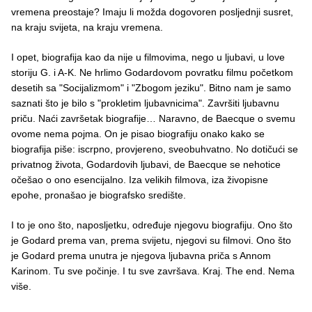
vremena preostaje? Imaju li možda dogovoren posljednji susret,
na kraju svijeta, na kraju vremena.
I opet, biografija kao da nije u filmovima, nego u ljubavi, u love
storiju G. i A-K. Ne hrlimo Godardovom povratku filmu početkom
desetih sa "Socijalizmom" i "Zbogom jeziku". Bitno nam je samo
saznati što je bilo s "prokletim ljubavnicima". Završiti ljubavnu
priču. Naći završetak biografije… Naravno, de Baecque o svemu
ovome nema pojma. On je pisao biografiju onako kako se
biografija piše: iscrpno, provjereno, sveobuhvatno. No dotičući se
privatnog života, Godardovih ljubavi, de Baecque se nehotice
očešao o ono esencijalno. Iza velikih filmova, iza živopisne
epohe, pronašao je biografsko središte.
I to je ono što, naposljetku, određuje njegovu biografiju. Ono što
je Godard prema van, prema svijetu, njegovi su filmovi. Ono što
je Godard prema unutra je njegova ljubavna priča s Annom
Karinom. Tu sve počinje. I tu sve završava. Kraj. The end. Nema
više.