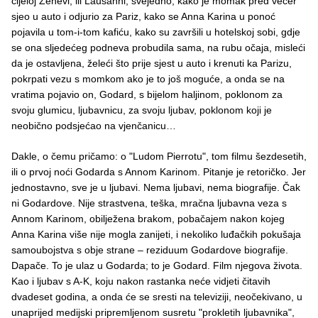
cijeloj Ženevi, ili Lausanni, svejedno, kako je momak pred večer
sjeo u auto i odjurio za Pariz, kako se Anna Karina u ponoć
pojavila u tom-i-tom kafiću, kako su završili u hotelskoj sobi, gdje
se ona sljedećeg podneva probudila sama, na rubu očaja, misleći
da je ostavljena, želeći što prije sjest u auto i krenuti ka Parizu,
pokrpati vezu s momkom ako je to još moguće, a onda se na
vratima pojavio on, Godard, s bijelom haljinom, poklonom za
svoju glumicu, ljubavnicu, za svoju ljubav, poklonom koji je
neobično podsjećao na vjenčanicu…
Dakle, o čemu pričamo: o "Ludom Pierrotu", tom filmu šezdesetih,
ili o prvoj noći Godarda s Annom Karinom. Pitanje je retoričko. Jer
jednostavno, sve je u ljubavi. Nema ljubavi, nema biografije. Čak
ni Godardove. Nije strastvena, teška, mračna ljubavna veza s
Annom Karinom, obilježena brakom, pobačajem nakon kojeg
Anna Karina više nije mogla zanijeti, i nekoliko luđačkih pokušaja
samoubojstva s obje strane – reziduum Godardove biografije.
Dapače. To je ulaz u Godarda; to je Godard. Film njegova života.
Kao i ljubav s A-K, koju nakon rastanka neće vidjeti čitavih
dvadeset godina, a onda će se sresti na televiziji, neočekivano, u
unaprijed medijski pripremljenom susretu "prokletih ljubavnika",