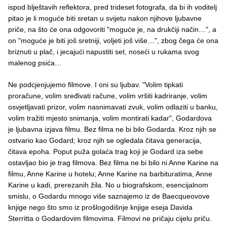
ispod blještavih reflektora, pred trideset fotografa, da bi ih voditelj
pitao je li moguće biti sretan u svijetu nakon njihove ljubavne
priče, na što će ona odgovoriti "moguće je, na drukčiji način…", a
on "moguće je biti još sretniji, voljeti još više…", zbog čega će ona
briznuti u plač, i jecajući napustiti set, noseći u rukama svog
malenog psića…
Ne podcjenjujemo filmove. I oni su ljubav. "Volim tipkati
proračune, volim sređivati račune, volim vršiti kadriranje, volim
osvjetljavati prizor, volim nasnimavati zvuk, volim odlaziti u banku,
volim tražiti mjesto snimanja, volim montirati kadar", Godardova
je ljubavna izjava filmu. Bez filma ne bi bilo Godarda. Kroz njih se
ostvario kao Godard; kroz njih se ogledala čitava generacija,
čitava epoha. Poput puža golaća trag koji je Godard iza sebe
ostavljao bio je trag filmova. Bez filma ne bi bilo ni Anne Karine na
filmu, Anne Karine u hotelu; Anne Karine na barbituratima, Anne
Karine u kadi, prerezanih žila. No u biografskom, esencijalnom
smislu, o Godardu mnogo više saznajemo iz de Baecqueovove
knjige nego što smo iz prošlogodišnje knjige eseja Davida
Sterritta o Godardovim filmovima. Filmovi ne pričaju cijelu priču.