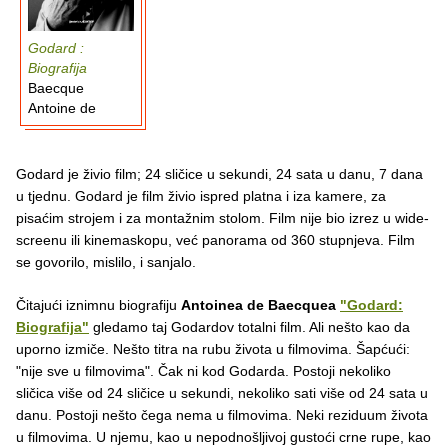
Godard :
Biografija
Baecque
Antoine de
Godard je živio film; 24 sličice u sekundi, 24 sata u danu, 7 dana
u tjednu. Godard je film živio ispred platna i iza kamere, za
pisaćim strojem i za montažnim stolom. Film nije bio izrez u wide-
screenu ili kinemaskopu, već panorama od 360 stupnjeva. Film
se govorilo, mislilo, i sanjalo.
Čitajući iznimnu biografiju
Antoinea de Baecquea
"Godard:
Biografija"
gledamo taj Godardov totalni film. Ali nešto kao da
uporno izmiče. Nešto titra na rubu života u filmovima. Šapćući:
"nije sve u filmovima". Čak ni kod Godarda. Postoji nekoliko
sličica više od 24 sličice u sekundi, nekoliko sati više od 24 sata u
danu. Postoji nešto čega nema u filmovima. Neki reziduum života
u filmovima. U njemu, kao u nepodnošljivoj gustoći crne rupe, kao