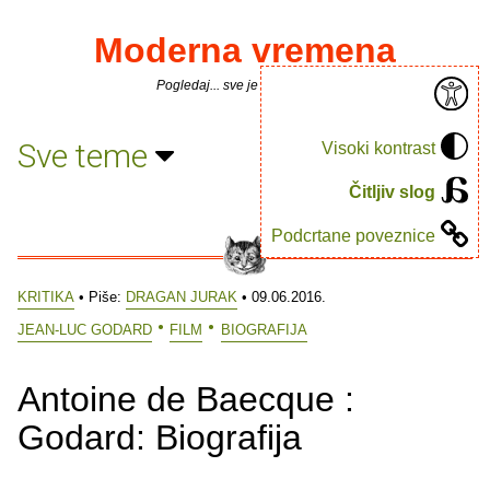
Moderna vremena
Pogledaj... sve je puno knjiga.
Sve teme
Visoki kontrast
Čitljiv slog
Podcrtane poveznice
KRITIKA
• Piše:
DRAGAN JURAK
• 09.06.2016.
JEAN-LUC GODARD
FILM
BIOGRAFIJA
Antoine de Baecque :
Godard: Biografija