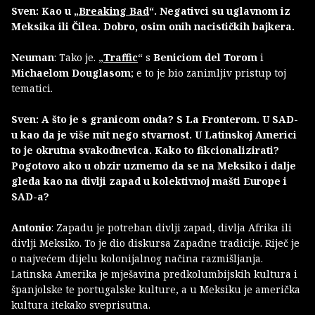
Sven: Kao u „
Breaking Bad
“. Negativci su uglavnom iz
Meksika ili Čilea. Dobro, osim onih nacističkih bajkera.
Neuman
: Tako je. „
Traffic
“ s
Beniciom del Torom
i
Michaelom Douglasom
; e to je bio zanimljiv pristup toj
tematici.
Sven: A što je s granicom onda? S La Fronterom. U SAD-
u kao da je više mit nego stvarnost. U Latinskoj Americi
to je okrutna svakodnevica. Kako to fikcionalizirati?
Pogotovo ako u obzir uzmemo da se na Meksiko i dalje
gleda kao na divlji zapad u kolektivnoj mašti Europe i
SAD-a?
Antonio
: Zapadu je potreban divlji zapad, divlja Afrika ili
divlji Meksiko. To je dio diskursa Zapadne tradicije. Riječ je
o najvećem dijelu kolonijalnog načina razmišljanja.
Latinska Amerika je mješavina predkolumbijskih kultura i
španjolske te portugalske kulture, a u Meksiku je američka
kultura itekako sveprisutna.