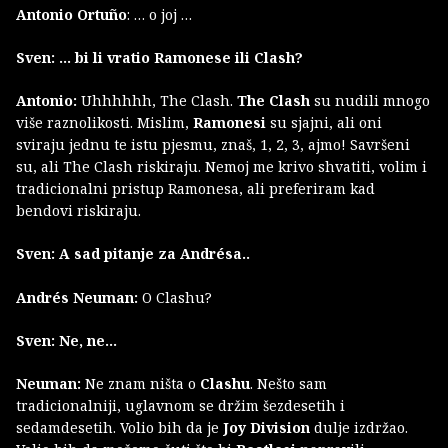
Antonio Ortuño
: … o joj …
Sven: … bi li vratio Ramonese ili Clash?
Antonio:
Uhhhhhh, The Clash.
The Clash
su nudili mnogo
više raznolikosti. Mislim,
Ramonesi
su sjajni, ali oni
sviraju jednu te istu pjesmu, znaš, 1, 2, 3, ajmo! Savršeni
su, ali The Clash riskiraju. Nemoj me krivo shvatiti, volim i
tradicionalni pristup Ramonesa, ali preferiram kad
bendovi riskiraju.
Sven: A sad pitanje za Andrésa..
Andrés Neuman:
O Clashu?
Sven: Ne, ne…
Neuman:
Ne znam ništa o
Clashu
. Nešto sam
tradicionalniji, uglavnom se držim šezdesetih i
sedamdesetih. Volio bih da je
Joy Division
dulje izdržao.