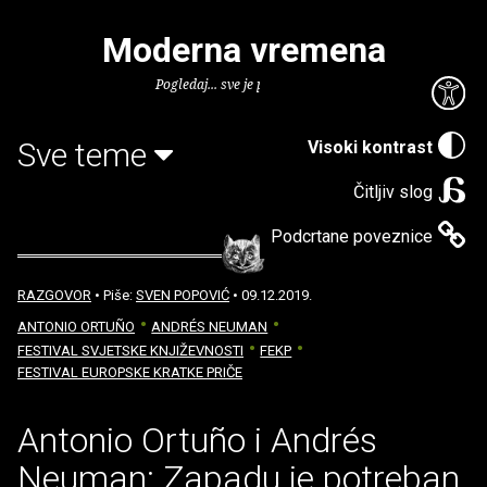
Moderna vremena
Pogledaj... sve je puno knjiga.
Sve teme
Visoki kontrast
Čitljiv slog
Podcrtane poveznice
RAZGOVOR
• Piše:
SVEN POPOVIĆ
• 09.12.2019.
ANTONIO ORTUÑO
ANDRÉS NEUMAN
FESTIVAL SVJETSKE KNJIŽEVNOSTI
FEKP
FESTIVAL EUROPSKE KRATKE PRIČE
Antonio Ortuño i Andrés
Neuman: Zapadu je potreban