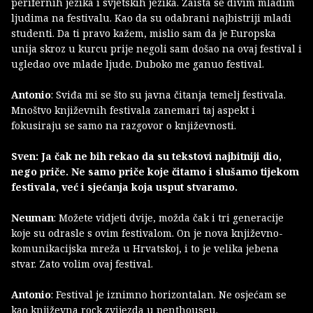
perifernih jezika i svjetskih jezika. Zaista se divim mladim
ljudima na festivalu. Kao da su odabrani najbistriji mladi
studenti. Da ti pravo kažem, mislio sam da je Europska
unija skroz u kurcu prije negoli sam došao na ovaj festival i
ugledao ove mlade ljude. Duboko me ganuo festival.
Antonio
: Sviđa mi se što su javna čitanja temelj festivala.
Mnoštvo književnih festivala zanemari taj aspekt i
fokusiraju se samo na razgovor o književnosti.
Sven: Ja čak ne bih rekao da su tekstovi najbitniji dio,
nego priče. Ne samo priče koje čitamo i slušamo tijekom
festivala, već i sjećanja koja usput stvaramo.
Neuman
: Možete vidjeti dvije, možda čak i tri generacije
koje su odrasle s ovim festivalom. On je nova književno-
komunikacijska mreža u Hrvatskoj, i to je velika jebena
stvar. Zato volim ovaj festival.
Antonio
: Festival je iznimno horizontalan. Ne osjećam se
kao književna rock zvijezda u penthouseu.