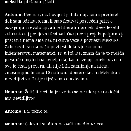
meksičkoj državnoj školi.
Antonio:
Uče nas, da. Povijest je bila najvažniji predmet
dok sam odrastao. Imali smo festival posvećen priči o
osvajanju i revoluciji, ali je liberalni projekt devedesetih
zabranio taj povijesni festival. Ovaj novi projekt potpuno je
prazan i nema ama baš nikakve veze s povijesti Meksika.
Zaboravili su na našu povijest, fokus je samo na
inženjerstvu, matematici, IT-u itd. Da, znam da je to možda
pjesnički pogled na svijet, i da, kao i sve pjesničke vizije i
ova je čista prevara, ali nije bila zamijenjena ničim
značajnijim. Imamo 10 milijuna domorodaca u Meksiku i
nevidljivi su. I nije riječ samo o Aztecima.
Neuman:
Želiš li reći da je sve što se ne uklapa u aztečki
mit nevidljivo?
Antonio:
Da, točno to.
Neuman:
Čak su i stadion nazvali Estadio Azteca.