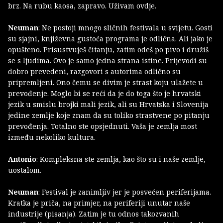
brz. Na rubu kaosa, zapravo. Uživam ovdje.
Neuman
: Ne postoji mnogo sličnih festivala u svijetu. Gosti
su sjajni, književna gustoća programa je odlična. Ali jako je
opušteno. Prisustvuješ čitanju, zatim odeš po pivo i družiš
se s ljudima. Ovo je samo jedna strana istine. Prijevodi su
dobro prevedeni, razgovori s autorima odlično su
pripremljeni. Ono čemu se divim je strast koju ulažete u
prevođenje. Moglo bi se reći da je do toga što je hrvatski
jezik u smislu brojki mali jezik, ali su Hrvatska i Slovenija
jedine zemlje koje znam da su toliko strastvene po pitanju
prevođenja. Totalno ste opsjednuti. Vaša je zemlja most
između nekoliko kultura.
Antonio
: Kompleksna ste zemlja, kao što su i naše zemlje,
uostalom.
Neuman
: Festival je zanimljiv jer je posvećen periferijama.
Kratka je priča, na primjer, na periferiji unutar naše
industrije (pisanja). Zatim je tu odnos takozvanih