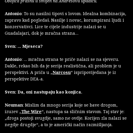
Obojica prasnu u smijeh na Andrésovu upadicu.
Antonio
: To su nasilni tipovi s lovom. Idealna kombinacija,
zapravo kad pogledaš. Nasilje i novac, korumpirani ljudi i
konzervativci. Lice te cijele industrije nalazi se u
Guadalajari, dok je mračna strana…
Sven: … Mjeseca?
Antonio
: … mračna strana te priče nalazi se na sjeveru.
Dakle, rekao bih da je serija realistična, ali problem je u
perspektivi. A priča u „
Narcosu
“ ispripovijedana je iz
perspektive DEA-a.
Sven: Da, oni nastupaju kao konjica.
Neuman
: Mislim da mnogo serija koje se bave drogom,
izuzev „
The Wire
“, nastupa sa sličnim stavom. Taj stav je:
„droga postoji svugdje, samo ne ovdje. Korijen zla nalazi se
negdje drugdje“, a to je američki način razmišljanja.