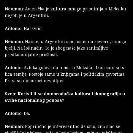
Neuman
: Američka je kultura mnogo prisutnija u Meksiku
negoli je u Argentini.
Antonio
: Naravno.
Neuman
: Naime, u Argentini smo, osim na sjeveru, mnogo
bjelji. Na loš način. To je zbog naše jako zanimljive
predkolonijalne prošlosti.
Antonio
: Azteka gotova da nema u Meksiku. Izbrisani su s
lica zemlje. Postoje samo u knjigama i političkim govorima.
Pravi su domoroci nevidljivi.
Sven: Koristi li se domorodačka kultura i ikonografija u
svrhe nacionalnog ponosa?
Antonio
: Da.
Neuman
: Poprilično je interesantno da smo, čim smo se
riješili Španjolaca, „mi“, a kada kažem „mi“ ne mislim na