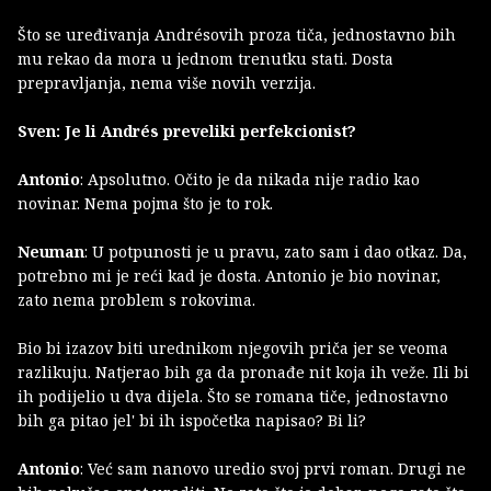
Što se uređivanja Andrésovih proza tiča, jednostavno bih
mu rekao da mora u jednom trenutku stati. Dosta
prepravljanja, nema više novih verzija.
Sven: Je li Andrés preveliki perfekcionist?
Antonio
: Apsolutno. Očito je da nikada nije radio kao
novinar. Nema pojma što je to rok.
Neuman
: U potpunosti je u pravu, zato sam i dao otkaz. Da,
potrebno mi je reći kad je dosta. Antonio je bio novinar,
zato nema problem s rokovima.
Bio bi izazov biti urednikom njegovih priča jer se veoma
razlikuju. Natjerao bih ga da pronađe nit koja ih veže. Ili bi
ih podijelio u dva dijela. Što se romana tiče, jednostavno
bih ga pitao jel' bi ih ispočetka napisao? Bi li?
Antonio
: Već sam nanovo uredio svoj prvi roman. Drugi ne