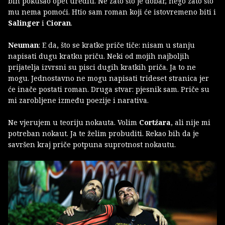
bih pokušao opet urediti. Ne zato što je dobar, nego zato što
mu nema pomoći. Htio sam roman koji će istovremeno biti i
Salinger
i
Cioran
.
Neuman
: E da, što se kratke priče tiče: nisam u stanju
napisati dugu kratku priču. Neki od mojih najboljih
prijatelja izvrsni su pisci dugih kratkih priča. Ja to ne
mogu. Jednostavno ne mogu napisati trideset stranica jer
će inače postati roman. Druga stvar: pjesnik sam. Priče su
mi zarobljene između poezije i narativa.
Ne vjerujem u teoriju nokauta. Volim
Cortźara
, ali nije mi
potreban nokaut. Ja te želim probuditi. Rekao bih da je
savršen kraj priče potpuna suprotnost nokautu.