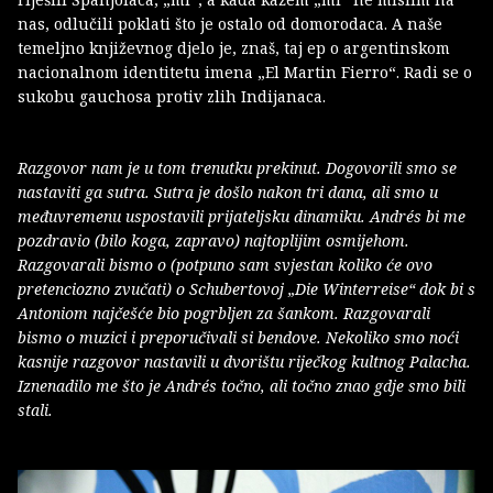
nas, odlučili poklati što je ostalo od domorodaca. A naše
temeljno književnog djelo je, znaš, taj ep o argentinskom
nacionalnom identitetu imena „El Martin Fierro“. Radi se o
sukobu gauchosa protiv zlih Indijanaca.
Razgovor nam je u tom trenutku prekinut. Dogovorili smo se
nastaviti ga sutra. Sutra je došlo nakon tri dana, ali smo u
međuvremenu uspostavili prijateljsku dinamiku. Andrés bi me
pozdravio (bilo koga, zapravo) najtoplijim osmijehom.
Razgovarali bismo o (potpuno sam svjestan koliko će ovo
pretenciozno zvučati) o Schubertovoj „Die Winterreise“ dok bi s
Antoniom najčešće bio pogrbljen za šankom. Razgovarali
bismo o muzici i preporučivali si bendove. Nekoliko smo noći
kasnije razgovor nastavili u dvorištu riječkog kultnog Palacha.
Iznenadilo me što je Andrés točno, ali točno znao gdje smo bili
stali.