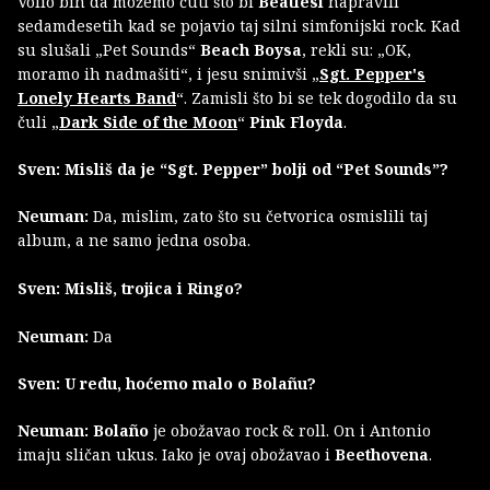
Volio bih da možemo čuti što bi
Beatlesi
napravili
sedamdesetih kad se pojavio taj silni simfonijski rock. Kad
su slušali „Pet Sounds“
Beach Boysa
, rekli su: „OK,
moramo ih nadmašiti“, i jesu snimivši „
Sgt. Pepper's
Lonely Hearts Band
“. Zamisli što bi se tek dogodilo da su
čuli „
Dark Side of the Moon
“
Pink Floyda
.
Sven: Misliš da je “Sgt. Pepper” bolji od “Pet Sounds”?
Neuman:
Da, mislim, zato što su četvorica osmislili taj
album, a ne samo jedna osoba.
Sven: Misliš, trojica i Ringo?
Neuman:
Da
Sven: U redu, hoćemo malo o Bolañu?
Neuman: Bolaño
je obožavao rock & roll. On i Antonio
imaju sličan ukus. Iako je ovaj obožavao i
Beethovena
.