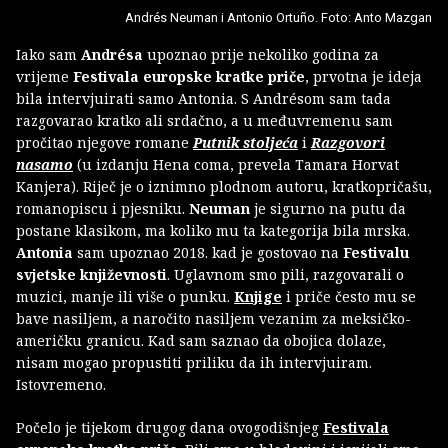
Andrés Neuman i Antonio Ortuño. Foto: Anto Mazgan
Iako sam
Andrésa
upoznao prije nekoliko godina za
vrijeme
Festivala europske kratke priče
, prvotna je ideja
bila intervjuirati samo Antonia. S Andrésom sam tada
razgovarao kratko ali srdačno, a u međuvremenu sam
pročitao njegove romane
Putnik stoljeća
i
Razgovori
nasamo
(u izdanju Hena coma, prevela Tamara Horvat
Kanjera). Riječ je o iznimno plodnom autoru, kratkopričašu,
romanopiscu i pjesniku.
Neuman
je sigurno na putu da
postane klasikom, ma koliko mu ta kategorija bila mrska.
Antonia
sam upoznao 2018. kad je gostovao na
Festivalu
svjetske književnosti
. Uglavnom smo pili, razgovarali o
muzici, manje ili više o punku.
Knjige
i priče često mu se
bave nasiljem, a naročito nasiljem vezanim za meksičko-
američku granicu. Kad sam saznao da obojica dolaze,
nisam mogao propustiti priliku da ih intervjuiram.
Istovremeno.
Počelo je tijekom drugog dana ovogodišnjeg
Festivala