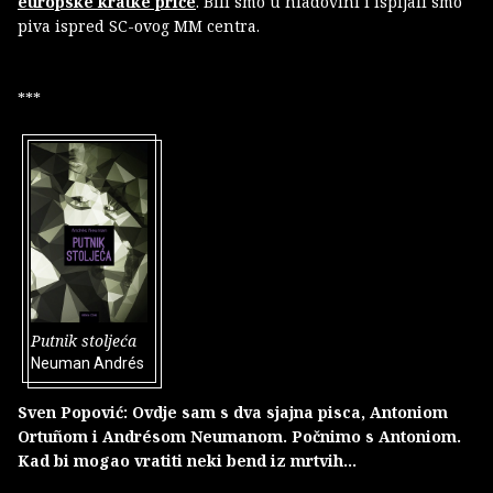
europske kratke priče
. Bili smo u hladovini i ispijali smo
piva ispred SC-ovog MM centra.
***
Putnik stoljeća
Neuman Andrés
Sven Popović: Ovdje sam s dva sjajna pisca, Antoniom
Ortuñom i Andrésom Neumanom. Počnimo s Antoniom.
Kad bi mogao vratiti neki bend iz mrtvih…