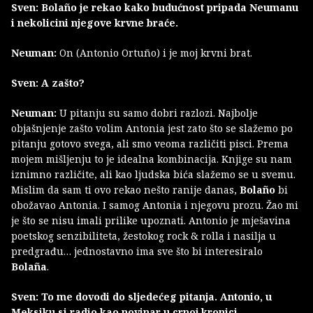
Sven: Bolaño je rekao kako budućnost pripada Neumanu
i nekolicini njegove krvne braće.
Neuman:
On (Antonio Ortuño) i je moj krvni brat.
Sven: A zašto?
Neuman:
U pitanju su samo dobri razlozi. Najbolje
objašnjenje zašto volim Antonia jest zato što se slažemo po
pitanju gotovo svega, ali smo veoma različiti pisci. Prema
mojem mišljenju to je idealna kombinacija. Knjige su nam
iznimno različite, ali kao ljudska bića slažemo se u svemu.
Mislim da sam ti ovo rekao nešto ranije danas,
Bolaño
bi
obožavao Antonia. I samog Antonia i njegovu prozu. Žao mi
je što se nisu imali prilike upoznati. Antonio je mješavina
poetskog senzibiliteta, žestokog rock & rolla i nasilja u
predgrađu… jednostavno ima sve što bi interesiralo
Bolaña
.
Sven: To me dovodi do sljedećeg pitanja. Antonio, u
Meksiku si radio kao novinar u crnoj kronici.