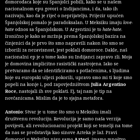
domorodaca koje su Španjolci pobili, kako se u našem
nacionalnom epu govori o Indijancima, i da, tako ih
nazivaju, kao da je riječ o neprijatelju. Prijezir upućen
Španjolskoj pomalo je paradoksalan. U Meksiku imaju
love-
hate
odnos sa Španjolskom. U Argentini je to
hate-hate
.
Ironično je kako se mržnja prema Španjolskoj bazira na
činjenici da je prvo što smo napravili nakon što smo se
izborili za nezavisnost, jest poklali domoroce. Dakle, naš
nacionalni ep je o tome kako su Indijanci zapravo zli. Moja
je domovina implicitno rasistički nastrojena. Iako se
pretvaramo da se identificiramo s potlačenima, s ljudima
koje su europski uljezi pokorili, upravo smo mi ti koje smo
popeli na konje i, pod zapovjedništvom
Julia Argentino
Roce
, nastojali ih sve poklati. Ej, taj nam je tip na
novčanicama. Mislim da je to sjajna metafora.
Antonio
: Stvar je u tome što smo u Meksiku imali
društvenu revoluciju. Revolucija je samo naša verzija
povijesti, ali revolucionarni projekt koji se temelji na tome
da nas se predstavlja kao sinove Azteka je laž. Pravi
domoroci u Meksiku nisu samo
Azteci
, imamo mnoštvo