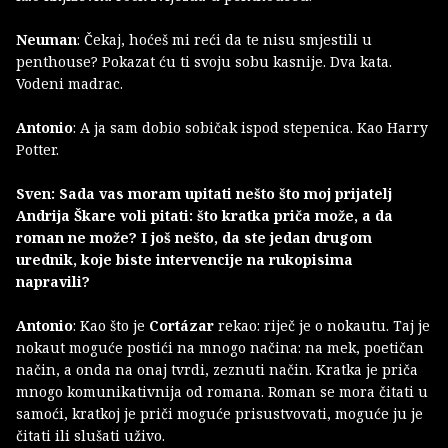
Neuman
: Čekaj, hoćeš mi reći da te nisu smjestili u
penthouse? Pokazat ću ti svoju sobu kasnije. Dva kata.
Vodeni madrac.
Antonio
: A ja sam dobio sobičak ispod stepenica. Kao Harry
Potter.
Sven: Sada vas moram upitati nešto što moj prijatelj
Andrija Škare voli pitati: što kratka priča može, a da
roman ne može? I još nešto, da ste jedan drugom
urednik, koje biste intervencije na rukopisima
napravili?
Antonio
: Kao što je
Cortázar
rekao: riječ je o nokautu. Taj je
nokaut moguće postići na mnogo načina: na mek, poetičan
način, a onda na onaj tvrdi, zeznuti način. Kratka je priča
mnogo komunikativnija od romana. Roman se mora čitati u
samoći, kratkoj je priči moguće prisustvovati, moguće ju je
čitati ili slušati uživo.