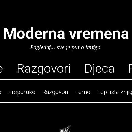
Moderna vremena
Pogledaj... sve je puno knjiga.
e
Razgovori
Djeca
e
Preporuke
Razgovori
Teme
Top lista knji