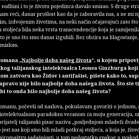
 sudbini i to je životu pojedinca davalo smisao. S druge str
m reći, danas prošlost kao da je zaboravila nas, a ne mi n
m, izdvojenim životima, na neki način očajavajući zato što 
 stoljeća bila neka vrsta transcendencije koja je zamijenil
to je ono što smo danas izgubili. Bez obzira na blagostanje, 
smislom.
romana „
Najbolje doba našeg života
“, u kojem pripovi
ikog talijanskog intelektualca Leonea Ginzburga koji
kom zatvoru kao Židov i antifašist, pišete kako to, su
apravo nije bilo najbolje doba našega života. Što ste t
 bi to onda bilo najbolje doba našeg života?
romanu, počevši od naslova, pokušavam govoriti o jednom,
 intelektualnom paradoksu vezanom za moju generaciju, o
rijatelj talijanski pisac naziva „posljednjom mladeži dvad
o jest nas koji smo bili mladi potkraj stoljeća, a koja je, žive
iromaštvu sadašnjosti, u tom nedostatku epskog u svak