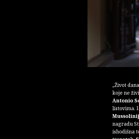
„Život dan
koje ne živ
Antonio S
listovima. 
Mussolini
nagradu Str
ishodišna t