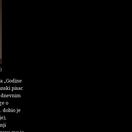
)
ga „Godine
janski pisac
m dnevnim
ge o
. dobio je
e),
nji