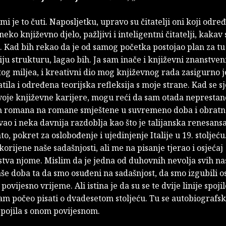
mi je to čuti. Naposljetku, upravo su čitatelji oni koji odr
 neko književno djelo, pažljivi i inteligentni čitatelji, kakav 
i. Kad bih rekao da je od samog početka postojao plan za tu
u strukturu, lagao bih. Ja sam inače i književni znanstven
tog miljea, i kreativni dio mog književnog rada zasigurno je
tila i određena teorijska refleksija s moje strane. Kad se s
voje književne karijere, mogu reći da sam otada nepresta
ih romana na romane smještene u suvremeno doba i obratn
vao i neka davnija razdoblja kao što je talijanska renesansa
o, pokret za oslobođenje i ujedinjenje Italije u 19. stoljeću
korijene naše sadašnjosti, ali me na pisanje tjerao i osjećaj
tva njome. Mislim da je jedna od duhovnih nevolja svih nas
še doba ta da smo osuđeni na sadašnjost, da smo izgubili os
 povijesno vrijeme. Ali istina je da su se te dvije linije spoji
am počeo pisati o dvadesetom stoljeću. Tu se autobiografs
spojila s onom povijesnom.