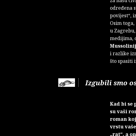
za našu civ
određena sv
povijest“, 
Osim toga, 
u Zagrebu,
medijima, 
Mussolini
i razlike i
što spasiti
Izgubili smo os
Kad bi se 
su vaši ro
roman koji
vrstu vaše
„rat“, a o