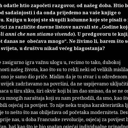
 odatle htio započeti razgovor, od našeg doba. Htio b
d sadašnjosti i da onda prijeđemo na vaše knjige o
u. Knjigu u kojoj ste skupili kolumne koje ste pisali o
ci za različite dnevne listove nazvali ste „Godine koj
li anni che non stiamo vivendo
). U predgovoru te knji
t danas ne obećava mnogo“. Ne živimo li, barem što se
svijeta, u društvu nikad većeg blagostanja?
 zasigurno igra važnu ulogu u, recimo to tako, dubokoj
osti našeg života, kao što su to rekli neki od velikih mislil
li ono je samo dio priče. Mislim da je tu stvar i u određeno
 uvijek zadržavamo na površini, da ne uspijevamo uključiti
aca u širu sliku, širi okvir koji bi im dao smisao, da se ne 
ca mnogih naraštaja koji su nam prethodili, da smo, kao š
bili osjećaj za povijest. To nije neka trajna karakteristika 
je to nešto što nas obilježava od početaka moderniteta. De
prije nas, u doba Francuske revolucije, osjećaj za povijest b
n, baš kao što je bio snažan osjećaj individualne pripadno