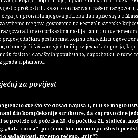
ilizaciju koja je, poput Troje, u plamenu i koju bi mogla isk
ijest o prošlosti ili, kako to on naziva u našem razgovoru, 
iz čega je i proizašla njegova potreba da napiše sagu o
Muss
za vrijeme njegova gostovanja na Festivalu svjetske knjiže
 razgovarali smo o prikazima nasilja i smrti u suvremeni
o pripovjedačkim postupcima koji su obilježili njegove ro
ju
, o tome je li fašizam vječita ili povijesna kategorija, koje 
zmeđu fašista i današnjih populista te, naposljetku, o tome mo
 iz grada u plamenu.
jećaj za povijest
pogledalo sve što ste dosad napisali, bi li se moglo ust
mani dio kompleksnije strukture, da zapravo čine jed
 se proteže od početka 20. do početka 21. stoljeća, m
g „Rata i mira“, pri čemu bi romani o prošlosti predst
ni o sadašnjosti, uvjetno rečeno, „mir“?