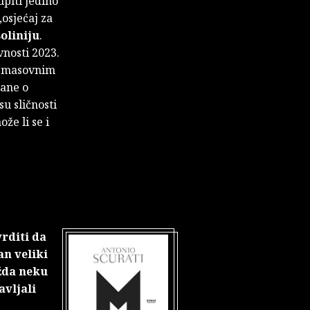
upiti jedino
„osjećaj za
oliniju
.
vnosti 2023.
m masovnim
mane o
su sličnosti
že li se i
vrditi da
an veliki
ožda neku
avljali