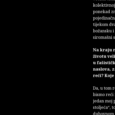
kolektivnoj
ponekad zna
pojedinačni
tijekom dva
božansku i 
siromašni 
Na kraju 
životu vel
u fašistič
naslova, z
reći? Koje
Da, u tom 
bismo reći
jedan moj p
stoljeća“, t
duhovnom s