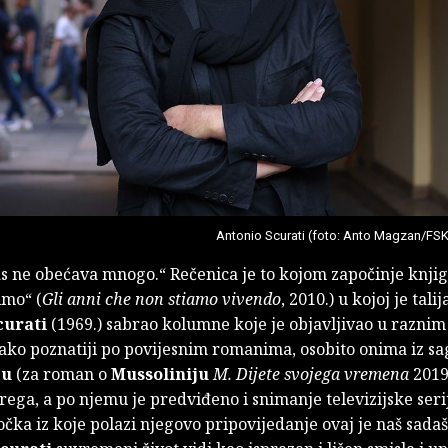
Antonio Scurati (foto: Anto Magzan/FSK
as ne obećava mnogo.“ Rečenica je to kojom započinje knji
imo“ (
Gli anni che non stiamo vivendo
, 2010.) u kojoj je tali
curati
(1969.) sabrao kolumne koje je objavljivao u razni
Iako poznatiji po povijesnim romanima, osobito onima iz sa
ju
(za roman o
Mussoliniju
M. Dijete svojega vremena
2019
ega, a po njemu je predviđeno i snimanje televizijske serij
očka iz koje polazi njegovo pripovijedanje ovaj je naš sadaš