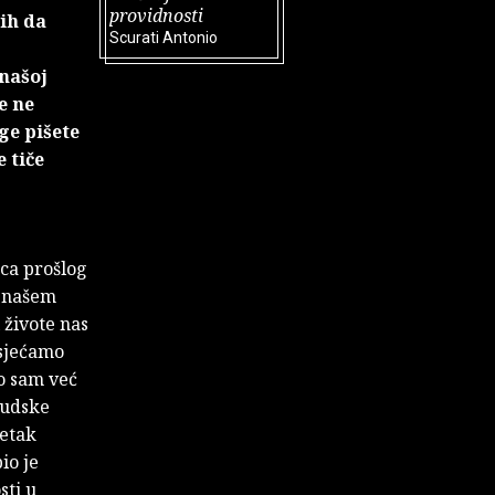
providnosti
ih da
Scurati Antonio
 našoj
e ne
ge pišete
 tiče
aca prošlog
m našem
 živote nas
osjećamo
to sam već
ljudske
setak
io je
sti u