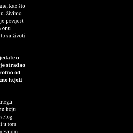
ane, kao što
ju. Živimo
je povijest
a onu
to su životi
jedate o
 je stradao
protno od
ime htjeli
 mogli
nu koju
esetog
ći u tom
odnevnom