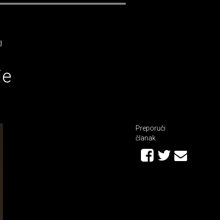
I
je
Preporuči
članak