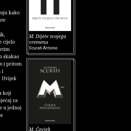
eđuju kako
ste
ik,
M. Dijete svojega
 cijelo
vremena
Scurati Antonio
jetim
no skakao
o i pritom
 i
. Uvijek
 koji
jećaj za
le u jednoj
ka
M. Čovjek