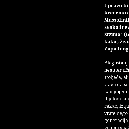
Upravo bih
krenemo o
Mussolinij
svakodnevi
živimo“ (
G
kako „živo
Zapadnog 
Blagostanje
neautentičn
stoljeća, a
stavu da se
kao pojedin
dijelom lan
rekao, izgu
vrste nego 
generacija 
veoma snaža