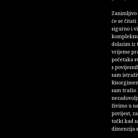
Zanimljivo 
će se čitati
sigurno i v
kompleksnij
dolazim iz 
vrijeme pra
početaka s
s povijesn
sam istraži
Risorgiment
sam tražio 
nezadovoljs
živimo u na
povijest, za
točki kad s
dimenzija 