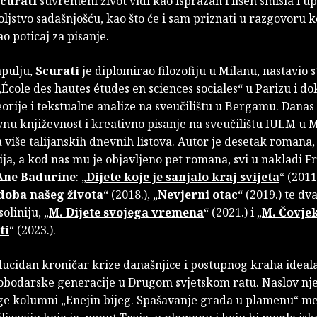
curati
suvremeni život vidi kao isprazan i lišen smisla i u
ljstvo sadašnjošću, kao što će i sam priznati u razgovoru koj
ao poticaj za pisanje.
pulju,
Scurati
je diplomirao filozofiju u Milanu, nastavio s
„École des hautes études en sciences sociales“ u Parizu i do
orije i tekstualne analize na sveučilištu u Bergamu. Danas
u književnost i kreativno pisanje na sveučilištu IULM u M
više talijanskih dnevnih listova. Autor je desetak romana,
dija, a kod nas mu je objavljeno pet romana, svi u nakladi F
Ane Badurine
: „
Dijete koje je sanjalo kraj svijeta
“ (2011.
doba našeg života
“ (2018.), „
Nevjerni otac
“ (2019.) te dv
oliniju, „
M. Dijete svojega vremena
“ (2021.) i „
M. Čovje
ti
“ (2023.).
 lucidan kroničar krize današnjice i postupnog kraha ideala
slobodarske generacije u Drugom svjetskom ratu. Naslov nj
ge kolumni „Enejin bijeg. Spašavanje grada u plamenu“ me