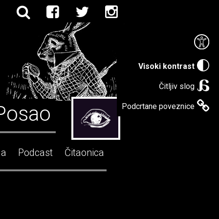
Visoki kontrast
Čitljiv slog
Posao
Podcrtane poveznice
ga
Podcast
Čitaonica