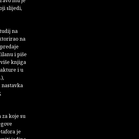
pravo mu je
i slijedi,
tudij na
ktorirao na
 predaje
ilanu i piše
 više knjiga
rakture i u
),
a nastavka
k
 za koje su
egove
tafora je