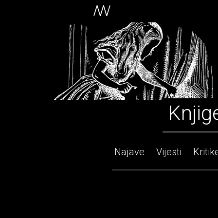
Knjig
Najave
Vijesti
Kritik