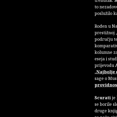
trenutak.
S
to nezadovo
poslužilo k
Rođen u Na
prestižnoj 
području te
komparativn
kolumne za 
eseja i stu
prijevodu
„
Najbolje 
sage o Muss
providnos
Scurati
je
se borile 
druge knji