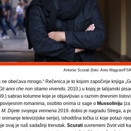
Antonio Scurati (foto: Anto Magzan/FSK
s ne obećava mnogo.“ Rečenica je to kojom započinje knjiga „G
Gli anni che non stiamo vivendo
, 2010.) u kojoj je talijanski pis
9.) sabrao kolumne koje je objavljivao u raznim dnevnim listov
o povijesnim romanima, osobito onima iz sage o
Mussoliniju
(za
u
M. Dijete svojega vremena
2019. dobio je nagradu Strega, a p
 snimanje televizijske serije), ishodišna točka iz koje polazi nj
je ovaj je naš sadašnji trenutak.
Scurati
suvremeni život vidi ka