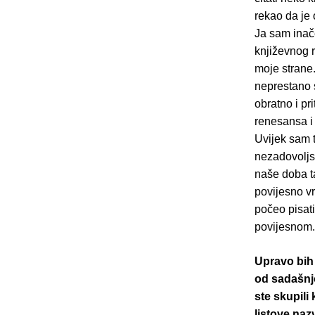
rekao da je 
Ja sam inače
književnog r
moje strane
neprestano 
obratno i pr
renesansa i 
Uvijek sam t
nezadovoljs
naše doba ta
povijesno vri
počeo pisat
povijesnom.
Upravo bih 
od sadašnjo
ste skupili
listove naz