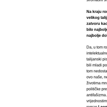
Na kraju r
velikog tal
zatvoru kao
bilo najbol
najbolje d
Da, u tom r
intelektual
talijanski p
bili mladi p
tom nedosta
ovo naše, n
životima mno
političke pr
antifašizma.
vrijednostim
roman
Leon