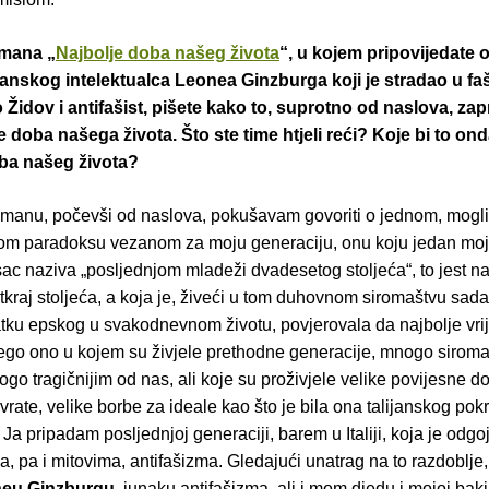
omana „
Najbolje doba našeg života
“, u kojem pripovijedate o
ijanskog intelektualca Leonea Ginzburga koji je stradao u fa
 Židov i antifašist, pišete kako to, suprotno od naslova, zap
je doba našega života. Što ste time htjeli reći? Koje bi to ond
oba našeg života?
omanu, počevši od naslova, pokušavam govoriti o jednom, mogli
nom paradoksu vezanom za moju generaciju, onu koju jedan moj p
isac naziva „posljednjom mladeži dvadesetog stoljeća“, to jest n
otkraj stoljeća, a koja je, živeći u tom duhovnom siromaštvu sada
tku epskog u svakodnevnom životu, povjerovala da najbolje vri
ego ono u kojem su živjele prethodne generacije, mnogo siroma
go tragičnijim od nas, ali koje su proživjele velike povijesne d
evrate, velike borbe za ideale kao što je bila ona talijanskog pokr
 Ja pripadam posljednjoj generaciji, barem u Italiji, koja je odg
a, pa i mitovima, antifašizma. Gledajući unatrag na to razdoblje,
eu Ginzburgu
, junaku antifašizma, ali i mom djedu i mojoj baki