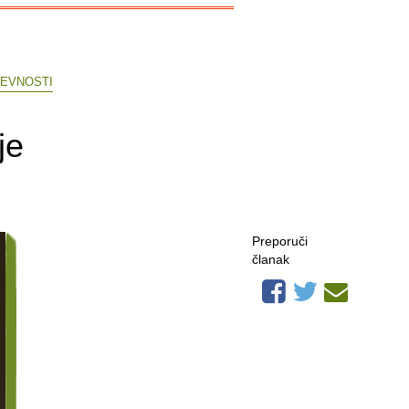
ŽEVNOSTI
je
Preporuči
članak