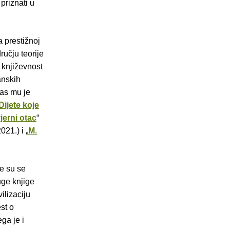
priznati u
a prestižnoj
ručju teorije
 književnost
anskih
nas mu je
Dijete koje
jerni otac
“
2021.) i „
M.
je su se
uge knjige
ilizaciju
st o
ega je i