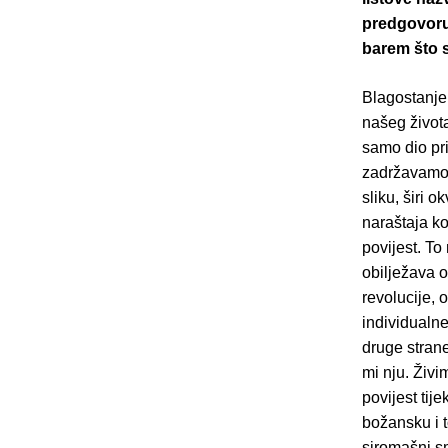
predgovoru 
barem što s
Blagostanje 
našeg života
samo dio pri
zadržavamo n
sliku, širi 
naraštaja ko
povijest. To
obilježava 
revolucije, 
individualne
druge strane
mi nju. Živi
povijest tij
božansku i t
siromašni s