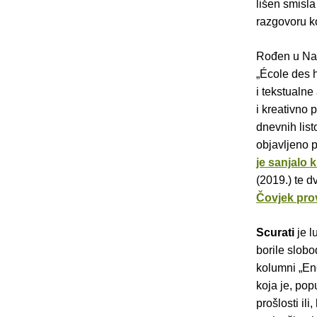
lišen smisla
razgovoru ko
Rođen u Na
„École des h
i tekstualn
i kreativno 
dnevnih list
objavljeno p
je sanjalo k
(2019.) te d
Čovjek pro
Scurati
je 
borile slob
kolumni „Ene
koja je, pop
prošlosti il