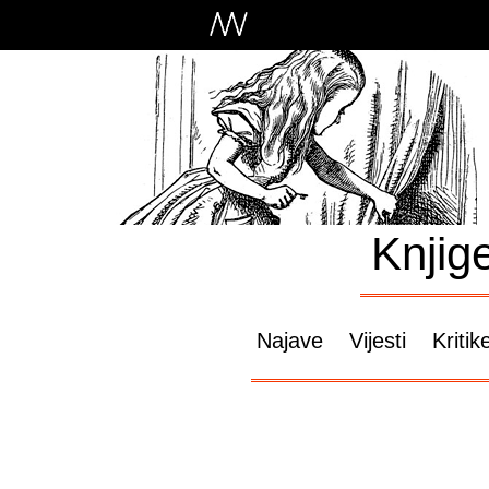
Knjig
Najave
Vijesti
Kritik