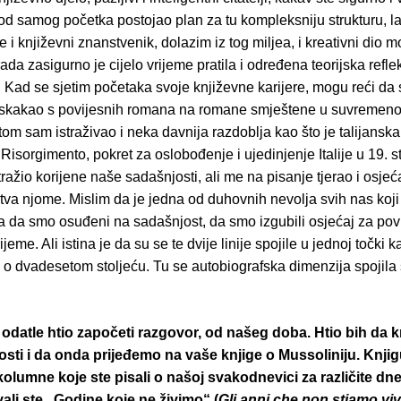
od samog početka postojao plan za tu kompleksniju strukturu, l
 i književni znanstvenik, dolazim iz tog miljea, i kreativni dio 
ada zasigurno je cijelo vrijeme pratila i određena teorijska reflek
. Kad se sjetim početaka svoje književne karijere, mogu reći da
skakao s povijesnih romana na romane smještene u suvremeno
itom sam istraživao i neka davnija razdoblja kao što je talijanska
Risorgimento, pokret za oslobođenje i ujedinjenje Italije u 19. s
ražio korijene naše sadašnjosti, ali me na pisanje tjerao i osjeć
tva njome. Mislim da je jedna od duhovnih nevolja svih nas koji
 da smo osuđeni na sadašnjost, da smo izgubili osjećaj za povi
jeme. Ali istina je da su se te dvije linije spojile u jednoj točki 
i o dvadesetom stoljeću. Tu se autobiografska dimenzija spojil
odatle htio započeti razgovor, od našeg doba. Htio bih da
sti i da onda prijeđemo na vaše knjige o Mussoliniju. Knjig
 kolumne koje ste pisali o našoj svakodnevici za različite dn
vali ste „Godine koje ne živimo“ (
Gli anni che non stiamo vi