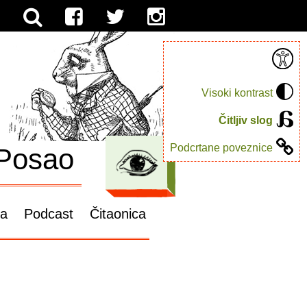
Visoki kontrast
Čitljiv slog
Podcrtane poveznice
Posao
ga
Podcast
Čitaonica