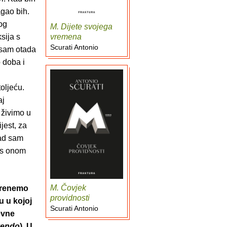
agao bih.
mog
M. Dijete svojega
vremena
sija s
Scurati Antonio
 sam otada
 doba i
toljeću.
aj
 živimo u
jest, za
kad sam
a s onom
M. Čovjek
 krenemo
providnosti
u u kojoj
Scurati Antonio
evne
vendo
). U