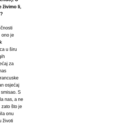
živimo li,
a?
ičnosti
i ono je
k
ca u širu
gih
ećaj za
 nas
Francuske
an osjećaj
o smisao. S
la nas, a ne
zato što je
ila onu
 životi