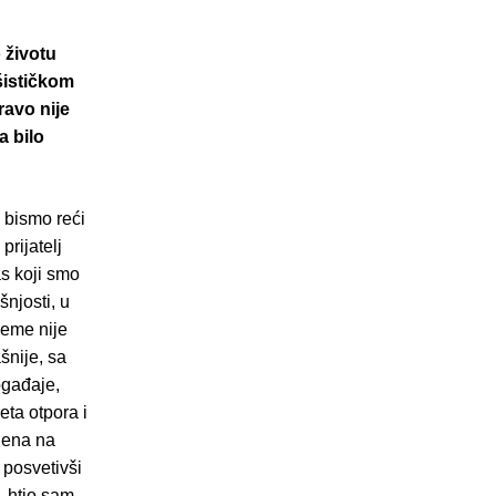
 životu
šističkom
ravo nije
a bilo
 bismo reći
rijatelj
as koji smo
šnjosti, u
jeme nije
šnije, sa
ogađaje,
eta otpora i
ojena na
 posvetivši
, htio sam