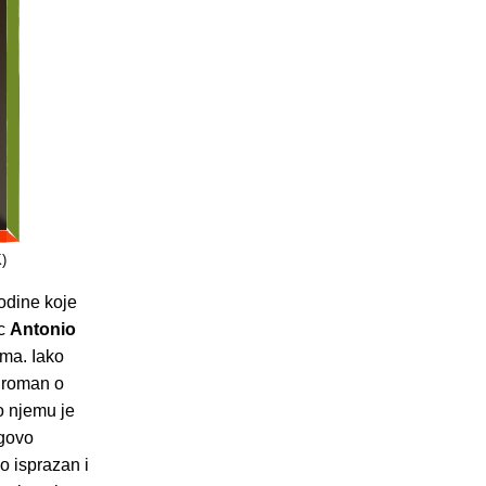
)
odine koje
ac
Antonio
ima. Iako
 roman o
o njemu je
egovo
o isprazan i