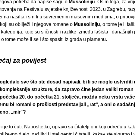
jegova potreba da napiše sagu o
Mussoliniju
. Osim toga, za vri
tovanja na Festivalu svjetske književnosti 2023. u Zagrebu, raz
zima nasilja i smrti u suvremenim masovnim medijima, o pripov
koji su obilježili njegove romane o
Mussoliniju
, o tome je li fa
 kategorija, koje su sličnosti i razlike između fašista i današnjih 
 o tome može li se i što spasiti iz grada u plamenu.
ećaj za povijest
ogledalo sve što ste dosad napisali, bi li se moglo ustvrditi 
kompleksnije strukture, da zapravo čine jedan veliki roman 
početka 20. do početka 21. stoljeća, možda neku vrstu vaše
emu bi romani o prošlosti predstavljali „rat“, a oni o sadašnj
čeno, „mir“?
i je to čuti. Naposljetku, upravo su čitatelji oni koji određuju ka
njiževno djelo, pažljivi i inteligentni čitatelji, kakav ste sigurno i