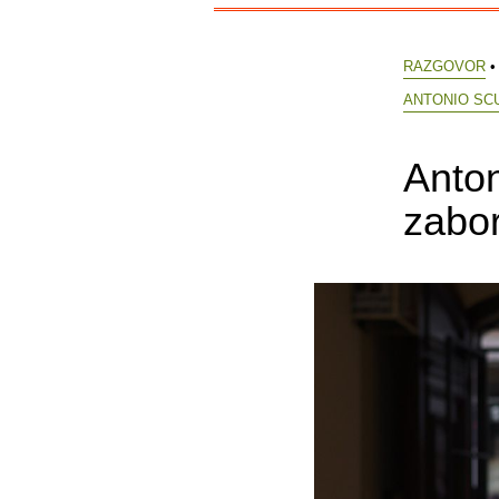
RAZGOVOR
•
ANTONIO SC
Anton
zabor