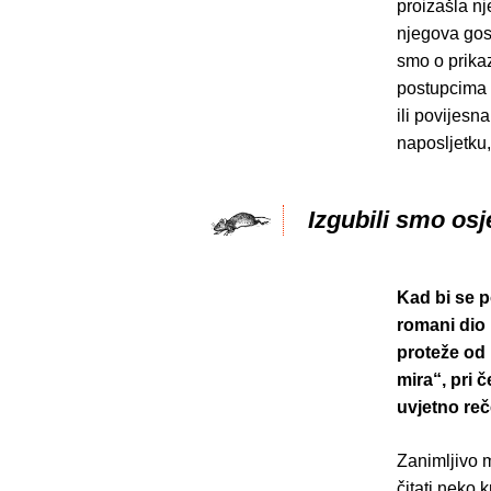
proizašla n
njegova gos
smo o prika
postupcima 
ili povijesna
naposljetku,
Izgubili smo osj
Kad bi se p
romani dio 
proteže od 
mira“, pri č
uvjetno re
Zanimljivo m
čitati neko k