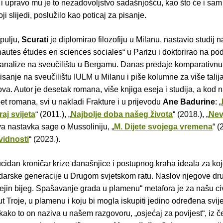
 i upravo mu je to nezadovoljstvo sadašnjošću, kao što će i sam 
ji slijedi, poslužilo kao poticaj za pisanje.
pulju,
Scurati
je diplomirao filozofiju u Milanu, nastavio studij n
autes études en sciences sociales“ u Parizu i doktorirao na pod
e analize na sveučilištu u Bergamu. Danas predaje komparativnu
pisanje na sveučilištu IULM u Milanu i piše kolumne za više talij
ova. Autor je desetak romana, više knjiga eseja i studija, a kod 
et romana, svi u nakladi Frakture i u prijevodu
Ane Badurine
: „
raj svijeta
“ (2011.), „
Najbolje doba našeg života
“ (2018.), „
Nev
va nastavka sage o Mussoliniju, „
M. Dijete svojega vremena
“ (
vidnosti
“ (2023.).
lucidan kroničar krize današnjice i postupnog kraha ideala za ko
odarske generacije u Drugom svjetskom ratu. Naslov njegove dr
jin bijeg. Spašavanje grada u plamenu“ metafora je za našu civ
ut Troje, u plamenu i koju bi mogla iskupiti jedino određena svije
i, kako to on naziva u našem razgovoru, „osjećaj za povijest“, iz č