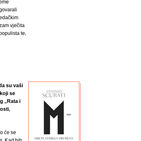
jeme
govarali
jedačkim
šizam vječita
populista te,
da su vaši
koji se
g „Rata i
osti,
ko će se
 vi. Kad bih