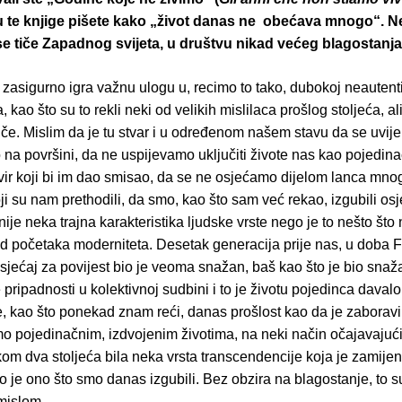
te knjige pišete kako „život danas ne obećava mnogo“. Ne 
e tiče Zapadnog svijeta, u društvu nikad većeg blagostanj
zasigurno igra važnu ulogu u, recimo to tako, dubokoj neautent
, kao što su to rekli neki od velikih mislilaca prošlog stoljeća, al
če. Mislim da je tu stvar i u određenom našem stavu da se uvije
a površini, da ne uspijevamo uključiti živote nas kao pojedina
okvir koji bi im dao smisao, da se ne osjećamo dijelom lanca mno
ji su nam prethodili, da smo, kao što sam već rekao, izgubili osj
 nije neka trajna karakteristika ljudske vrste nego je to nešto što
od početaka moderniteta. Desetak generacija prije nas, u doba 
osjećaj za povijest bio je veoma snažan, baš kao što je bio snaž
 pripadnosti u kolektivnoj sudbini i to je životu pojedinca daval
, kao što ponekad znam reći, danas prošlost kao da je zaboravi
mo pojedinačnim, izdvojenim životima, na neki način očajavajući 
ekom dva stoljeća bila neka vrsta transcendencije koja je zamijen
o je ono što smo danas izgubili. Bez obzira na blagostanje, to su
mislom.