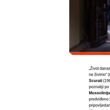
„Život dana
ne živimo“ (
Scurati
(196
poznatiji p
Mussolinij
predviđeno i
pripovijedan