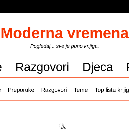
Moderna vremena
Pogledaj... sve je puno knjiga.
e
Razgovori
Djeca
e
Preporuke
Razgovori
Teme
Top lista knji