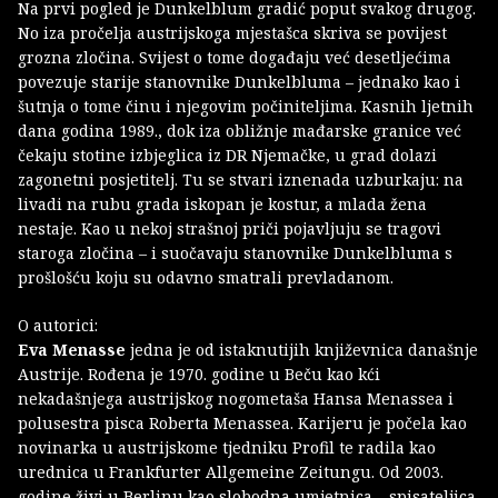
Na prvi pogled je Dunkelblum gradić poput svakog drugog.
No iza pročelja austrijskoga mjestašca skriva se povijest
grozna zločina. Svijest o tome događaju već desetljećima
povezuje starije stanovnike Dunkelbluma – jednako kao i
šutnja o tome činu i njegovim počiniteljima. Kasnih ljetnih
dana godina 1989., dok iza obližnje mađarske granice već
čekaju stotine izbjeglica iz DR Njemačke, u grad dolazi
zagonetni posjetitelj. Tu se stvari iznenada uzburkaju: na
livadi na rubu grada iskopan je kostur, a mlada žena
nestaje. Kao u nekoj strašnoj priči pojavljuju se tragovi
staroga zločina – i suočavaju stanovnike Dunkelbluma s
prošlošću koju su odavno smatrali prevladanom.
O autorici:
Eva Menasse
jedna je od istaknutijih književnica današnje
Austrije. Rođena je 1970. godine u Beču kao kći
nekadašnjega austrijskog nogometaša Hansa Menassea i
polusestra pisca Roberta Menassea. Karijeru je počela kao
novinarka u austrijskome tjedniku Profil te radila kao
urednica u Frankfurter Allgemeine Zeitungu. Od 2003.
godine živi u Berlinu kao slobodna umjetnica – spisateljica