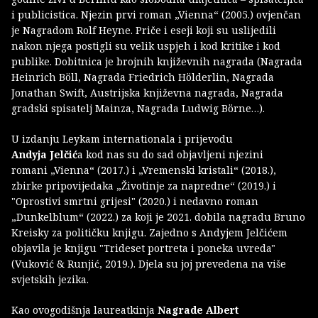
i publicistica. Njezin prvi roman „Vienna“ (2005.) ovjenčan
je Nagradom Rolf Heyne. Priče i eseji koji su uslijedili
nakon njega postigli su velik uspjeh i kod kritike i kod
publike. Dobitnica je brojnih književnih nagrada (Nagrada
Heinrich Böll, Nagrada Friedrich Hölderlin, Nagrada
Jonathan Swift, Austrijska književna nagrada, Nagrada
gradski spisatelj Mainza, Nagrada Ludwig Börne…).
U izdanju Leykam internationala i prijevodu
Andyja Jelčić
a kod nas su do sad objavljeni njezini
romani „Vienna“ (2017.) i „Vremenski kristali“ (2018.),
zbirke pripovijedaka „Životinje za napredne“ (2019.) i
"Oprostivi smrtni grijesi" (2020.) i nedavno roman
„Dunkelblum“ (2022.) za koji je 2021. dobila nagradu Bruno
Kreisky za političku knjigu. Zajedno s Andyjem Jelčićem
objavila je knjigu "Trideset portreta i poneka uvreda"
(Vuković & Runjić, 2019.). Djela su joj prevedena na više
svjetskih jezika.
Kao ovogodišnja laureatkinja
Nagrade Albert