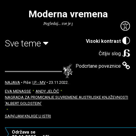
Moderna vremena
Pogledaj... sve je puno knjiga.
Sve teme
Visoki kontrast
Čitljiv slog
Podcrtane poveznice
NAJAVA
• Piše:
I.P. - MV
• 23.11.2022.
EVA MENASSE
ANDY JELČIĆ
NAGRADA ZA PROMICANJE SUVREMENE AUSTRIJSKE KNJIŽEVNOSTI
'ALBERT GOLDSTEIN'
SA(N)JAM KNJIGE U ISTRI
Održava se