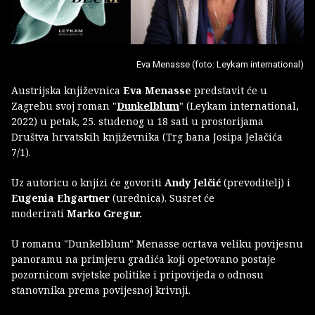
Eva Menasse (foto: Leykam international)
Austrijska književnica
Eva Menasse
predstavit će u
Zagrebu svoj roman "
Dunkelblum
" (Leykam international,
2022) u petak, 25. studenog u 18 sati u prostorijama
Društva hrvatskih književnika (Trg bana Josipa Jelačića
7/1).
Uz autoricu o knjizi će govoriti
Andy Jelčić
(prevoditelj) i
Eugenia Ehgartner
(urednica). Susret će
moderirati
Marko Gregur.
U romanu "Dunkelblum" Menasse ocrtava veliku povijesnu
panoramu na primjeru gradića koji opetovano postaje
pozornicom svjetske politike i pripovijeda o odnosu
stanovnika prema povijesnoj krivnji.