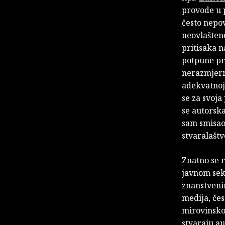
provode u p
često nepov
neovlašteno
pritisaka n
potpune pra
nerazmjerni
adekvatnoj
se za svoja
se autorska
sam smisao 
stvaralaštv
Znatno se r
javnom sekt
znanstvenim
medija, čes
mirovinskog
stvaraju au