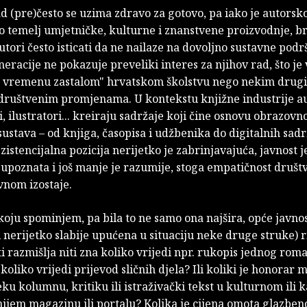
d (pre)često se uzima zdravo za gotovo, pa iako je autorsk
o temelj umjetničke, kulturne i znanstvene proizvodnje, br
utori često isticati da ne nailaze na dovoljno sustavne podr
eracije ne pokazuje preveliki interes za njihov rad, što je 
"u vremenu zastalom" hrvatskom školstvu nego nekim drug
društvenim promjenama. U kontekstu knjižne industrije au
i, ilustratori... kreiraju sadržaje koji čine osnovu obrazovn
ustava – od knjiga, časopisa i udžbenika do digitalnih sadr
zistencijalna pozicija nerijetko je zabrinjavajuća, javnost j
 upoznata i još manje je razumije, stoga empatičnost druš
vnom izostaje.
koju spominjem, pa bila to ne samo ona najšira, opće javnos
i nerijetko slabije upućena u situaciju neke druge struke) 
iti razmišlja niti zna koliko vrijedi npr. rukopis jednog roma
 koliko vrijedi prijevod sličnih djela? Ili koliki je honorar
eku kolumnu, kritiku ili istraživački tekst u kulturnom ili
jnijem magazinu ili portalu? Kolika je cijena omota glazbe