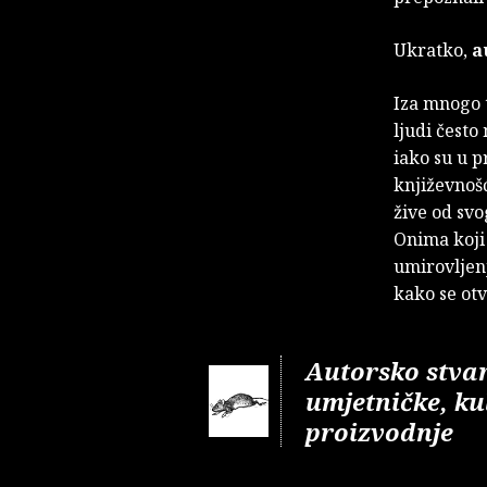
Ukratko,
a
Iza mnogo 
ljudi često
iako su u p
književnošć
žive od svo
Onima koji
umirovljenj
kako se otv
Autorsko stvar
umjetničke, ku
proizvodnje