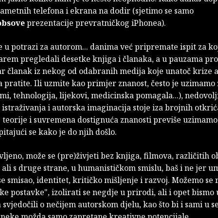
pametnih telefona i ekrana na dodir (sjetimo se samo
obsove
prezentacije prevratničkog iPhonea).
 u potrazi za autorom... danima već pripremate ispit za koj
i barem pregledali desetke knjiga i članaka, a u pauzama pro
r članak iz nekog od odabranih medija koje unatoč krize 
 pratite. Ili uzmite kao primjer znanost, često je uzimamo
mi, tehnologija, lijekovi, medicinska pomagala...), nedovolj
, istraživanja i autorska imaginacija stoje iza brojnih otkri
 teorije i suvremena dostignuća znanosti previše uzimamo
pitajući se kako je do njih došlo.
ljeno, može se (pre)živjeti bez knjiga, filmova, različitih o
 ali s druge strane, u humanističkom smislu, baš i ne jer um
e smisao, identitet, kritičko mišljenje i razvoj. Možemo se r
ke postavke", izolirati se negdje u prirodi, ali i opet bismo
 svjedočili o nečijem autorskom djelu, kao što bi i sami u s
 neke možda samo zapretane kreativne potencijale.