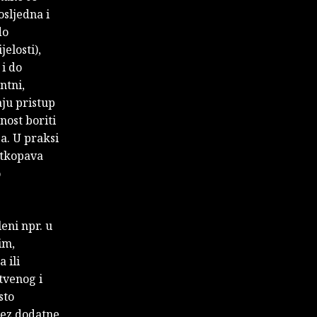
osljedna i
do
elosti),
 i do
ntni,
aju pristup
nost boriti
a. U praksi
otkopava
o
leni npr. u
im,
 ili
tvenog i
sto
bez dodatne