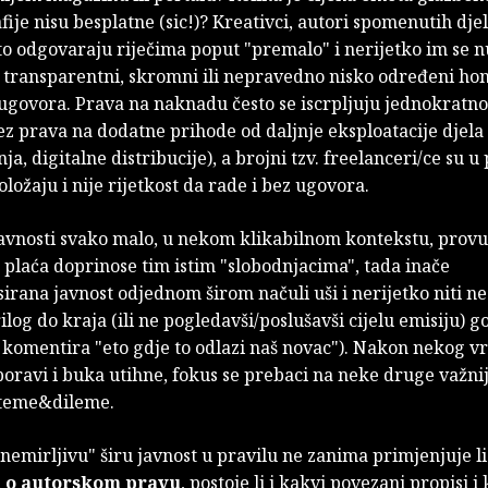
fije nisu besplatne (sic!)? Kreativci, autori spomenutih dje
to odgovaraju riječima poput "premalo" i nerijetko im se 
 transparentni, skromni ili nepravedno nisko određeni hon
z ugovora. Prava na naknadu često se iscrpljuju jednokratn
z prava na dodatne prihode od daljnje eksploatacije djela 
ja, digitalne distribucije), a brojni tzv. freelanceri/ce su 
ložaju i nije rijetkost da rade i bez ugovora.
javnosti svako malo, u nekom klikabilnom kontekstu, prov
 plaća doprinose tim istim "slobodnjacima", tada inače
irana javnost odjednom širom načuli uši i nerijetko niti ne
ilog do kraja (ili ne pogledavši/poslušavši cijelu emisiju) go
o komentira "eto gdje to odlazi naš novac"). Nakon nekog 
boravi i buka utihne, fokus se prebaci na neke druge važni
 teme&dileme.
nemirljivu" širu javnost u pravilu ne zanima primjenjuje li
 o autorskom pravu
, postoje li i kakvi povezani propisi i