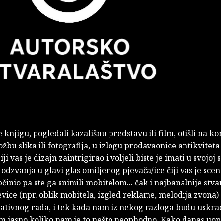
te knjigu, pogledali kazališnu predstavu ili film, otišli na ko
zložbu slika ili fotografija, u izlogu prodavaonice antikviteta
čiji vas je dizajn zaintrigirao i voljeli biste je imati u svojoj s
odzvanja u glavi glas omiljenog pjevača/ice čiji vas je sce
činio pa ste ga snimili mobitelom... čak i najbanalnije stva
vice (npr. oblik mobitela, izgled reklame, melodija zvona) 
eativnog rada, i tek kada nam iz nekog razloga budu uskra
m jasno koliko nam je to nešto neophodno. Kako danas uopć