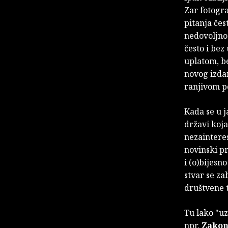
Zar fotogra
pitanja čes
nedovoljno
često i be
uplatom, be
novog izdan
ranjivom po
Kada se u 
državi koja
nezainteres
novinski pr
i (o)bijesn
stvar se za
društvene
Tu lako "uz
npr.
Zakon