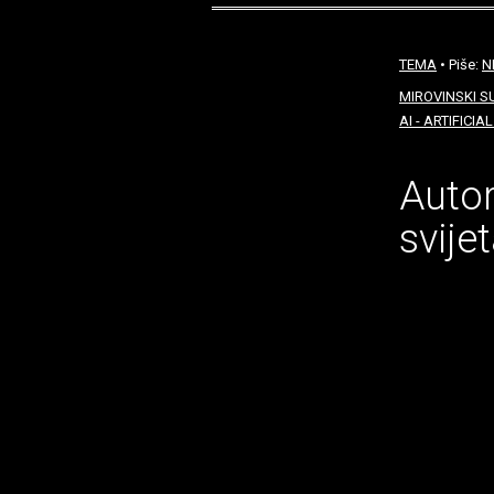
TEMA
• Piše:
N
MIROVINSKI S
AI - ARTIFICIA
Autor
svije