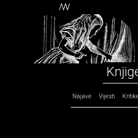
Knjig
Najave
Vijesti
Kritik