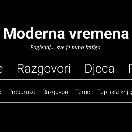
Moderna vremena
Pogledaj... sve je puno knjiga.
e
Razgovori
Djeca
e
Preporuke
Razgovori
Teme
Top lista knji