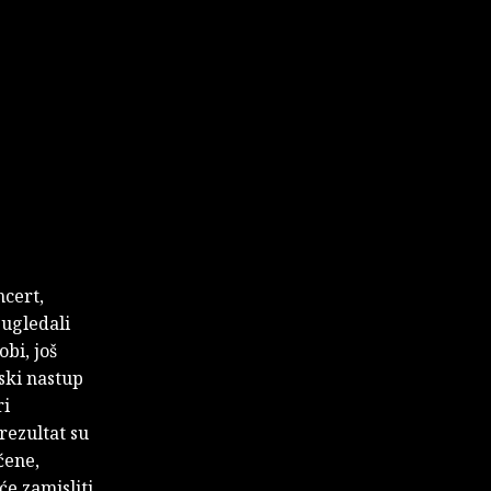
ncert,
 ugledali
obi, još
nski nastup
ri
rezultat su
ćene,
e zamisliti