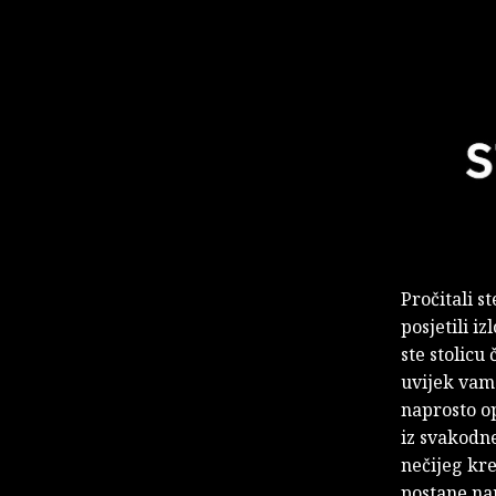
Pročitali s
posjetili i
ste stolicu 
uvijek vam 
naprosto op
iz svakodne
nečijeg kr
postane na