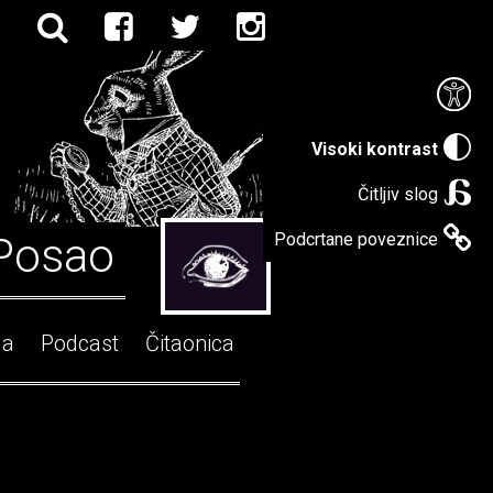
Visoki kontrast
Čitljiv slog
Posao
Podcrtane poveznice
ga
Podcast
Čitaonica