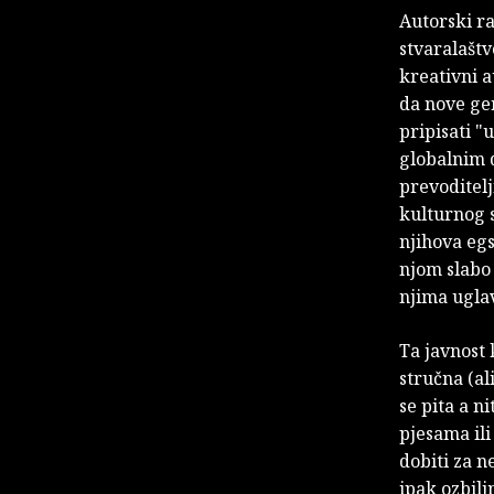
Autorski ra
stvaralaštv
kreativni a
da nove gen
pripisati 
globalnim 
prevoditelj
kulturnog s
njihova egs
njom slabo
njima ugla
Ta javnost 
stručna (al
se pita a n
pjesama ili
dobiti za n
ipak ozbil