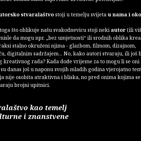
utorsko stvaralaštvo
stoji u temelju svijeta
u nama i oko
toga što oblikuje našu svakodnevicu stoji neki
autor
(ili vi
 misle da mogu npr. „bez umjetnosti“ ili srodnih oblika krea
raksi stalno okruženi njima - glazbom, filmom, dizajnom,
u, digitalnim sadržajem... No, kako autori stvaraju, ili još 
g kreativnog rada? Kada dođe vrijeme za to mogu li se oni
 su danas još u naponu svojih mladih godina vjerojatno te
a nije osobita atraktivna i bliska, no pred onima kojima se b
araju brojni upitnici.
alaštvo kao temelj
lturne i znanstvene