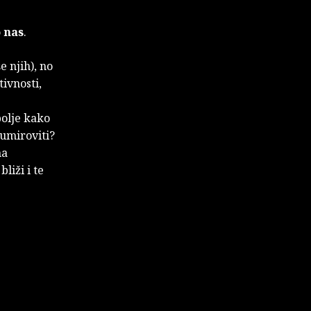
 nas
.
še njih), no
tivnosti,
bolje kako
 umiroviti?
ma
liži i te