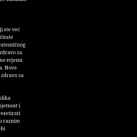
i ste već
čitate
autentičnog
 zdravo za
no svjesni
ća. Nove
 zdravo za
blika
jetnost i
esetirati
 u raznim
ebi