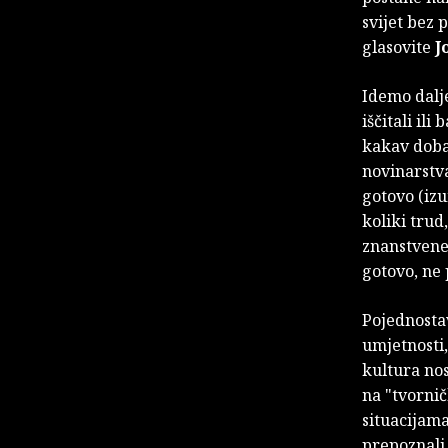
svijet bez 
glasovite
J
Idemo dalje
iščitali il
kakav doba
novinarstva
gotovo (izu
koliki trud
znanstvene
gotovo, ne 
Pojednostav
umjetnosti,
kultura nos
na "tvornič
situacijama
prepoznali