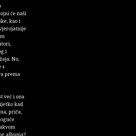
o
ojni će naši
ške, kao i
vjerojatnije
im
tori,
og i
žaja. No,
e s
tva prema
t već i ona
rijetko kad
na, priča,
 moguće
 kakvom
nog albuma?