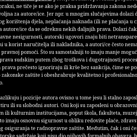
raksi, ne tiče je se ako je praksa pridržavanja zakona ned
oljna za autore/ice. Jer npr. u mnogim slučajevima dolazi 
g korištenja djela, neplaćanja naknada (ili ne plaćanja u cij
a autore/ice da se odreknu nekih daljnjih prava. Dolazi čak
vne nesigurnosti, autorski ugovori znaju biti netranspare
 u korist naručitelja ili nakladnika, a autori/ce često nem
 pravnoj pomoći. Što su samostalniji to imaju manje moguć
 prava sudskim putem zbog troškova i dugotrajnosti proces
 prava prečesto ignoriraju ili krše bez sankcija, čime se p
zakonske zaštite i obeshrabruje kvalitetno i profesionaln
o.
azlikuju i pozicije autora ovisno u tome jesu li stalno zapos
iru ili su slobodni autori. Oni koji su zaposleni u obrazovn
 ili kulturnim institucijama, poput škola, fakulteta, muzeja
to imaju osnovnu sigurnost u obliku redovite plaće, zdravs
 osiguranja te radnopravne zaštite. Međutim, čak i oni če
torske sadržaje koji nisu dio njihovih formalnih obaveza, 