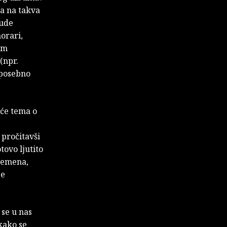
la na takva
nude
orari,
om
(npr.
u posebno
uće tema o
 pročitavši
tovo ljutito
vremena,
je
 se u nas
 kako se