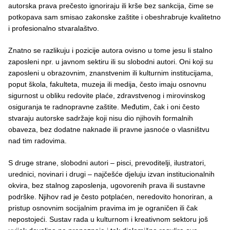
autorska prava prečesto ignoriraju ili krše bez sankcija, čime se
potkopava sam smisao zakonske zaštite i obeshrabruje kvalitetno
i profesionalno stvaralaštvo.
Znatno se razlikuju i pozicije autora ovisno u tome jesu li stalno
zaposleni npr. u javnom sektiru ili su slobodni autori. Oni koji su
zaposleni u obrazovnim, znanstvenim ili kulturnim institucijama,
poput škola, fakulteta, muzeja ili medija, često imaju osnovnu
sigurnost u obliku redovite plaće, zdravstvenog i mirovinskog
osiguranja te radnopravne zaštite. Međutim, čak i oni često
stvaraju autorske sadržaje koji nisu dio njihovih formalnih
obaveza, bez dodatne naknade ili pravne jasnoće o vlasništvu
nad tim radovima.
S druge strane, slobodni autori – pisci, prevoditelji, ilustratori,
urednici, novinari i drugi – najčešće djeluju izvan institucionalnih
okvira, bez stalnog zaposlenja, ugovorenih prava ili sustavne
podrške. Njihov rad je često potplaćen, neredovito honoriran, a
pristup osnovnim socijalnim pravima im je ograničen ili čak
nepostojeći. Sustav rada u kulturnom i kreativnom sektoru još