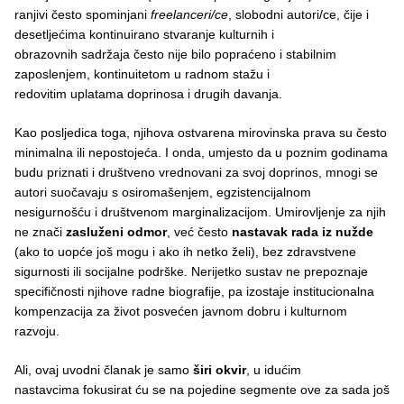
ranjivi često spominjani
freelanceri/ce
, slobodni autori/ce, čije i
desetljećima kontinuirano stvaranje kulturnih i
obrazovnih sadržaja često nije bilo popraćeno i stabilnim
zaposlenjem, kontinuitetom u radnom stažu i
redovitim uplatama doprinosa i drugih davanja.
Kao posljedica toga, njihova ostvarena mirovinska prava su često
minimalna ili nepostojeća. I onda, umjesto da u poznim godinama
budu priznati i društveno vrednovani za svoj doprinos, mnogi se
autori suočavaju s osiromašenjem, egzistencijalnom
nesigurnošću i društvenom marginalizacijom. Umirovljenje za njih
ne znači
zasluženi odmor
, već često
nastavak rada iz nužde
(ako to uopće još mogu i ako ih netko želi), bez zdravstvene
sigurnosti ili socijalne podrške. Nerijetko sustav ne prepoznaje
specifičnosti njihove radne biografije, pa izostaje institucionalna
kompenzacija za život posvećen javnom dobru i kulturnom
razvoju.
Ali, ovaj uvodni članak je samo
širi okvir
, u idućim
nastavcima fokusirat ću se na pojedine segmente ove za sada još