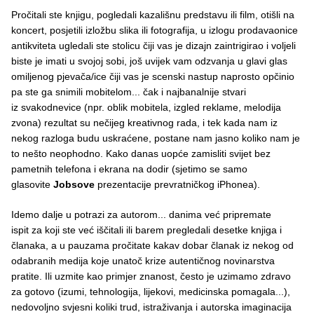
Pročitali ste knjigu, pogledali kazališnu predstavu ili film, otišli na
koncert, posjetili izložbu slika ili fotografija, u izlogu prodavaonice
antikviteta ugledali ste stolicu čiji vas je dizajn zaintrigirao i voljeli
biste je imati u svojoj sobi, još uvijek vam odzvanja u glavi glas
omiljenog pjevača/ice čiji vas je scenski nastup naprosto opčinio
pa ste ga snimili mobitelom... čak i najbanalnije stvari
iz svakodnevice (npr. oblik mobitela, izgled reklame, melodija
zvona) rezultat su nečijeg kreativnog rada, i tek kada nam iz
nekog razloga budu uskraćene, postane nam jasno koliko nam je
to nešto neophodno. Kako danas uopće zamisliti svijet bez
pametnih telefona i ekrana na dodir (sjetimo se samo
glasovite
Jobsove
prezentacije prevratničkog iPhonea).
Idemo dalje u potrazi za autorom... danima već pripremate
ispit za koji ste već iščitali ili barem pregledali desetke knjiga i
članaka, a u pauzama pročitate kakav dobar članak iz nekog od
odabranih medija koje unatoč krize autentičnog novinarstva
pratite. Ili uzmite kao primjer znanost, često je uzimamo zdravo
za gotovo (izumi, tehnologija, lijekovi, medicinska pomagala...),
nedovoljno svjesni koliki trud, istraživanja i autorska imaginacija