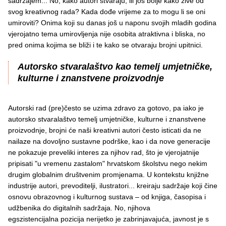
sadržajem... No, kako autori stvaraju, ili još bolje kako žive od
svog kreativnog rada? Kada dođe vrijeme za to mogu li se oni
umiroviti? Onima koji su danas još u naponu svojih mladih godina
vjerojatno tema umirovljenja nije osobita atraktivna i bliska, no
pred onima kojima se bliži i te kako se otvaraju brojni upitnici.
Autorsko stvaralaštvo kao temelj umjetničke,
kulturne i znanstvene proizvodnje
Autorski rad (pre)često se uzima zdravo za gotovo, pa iako je
autorsko stvaralaštvo temelj umjetničke, kulturne i znanstvene
proizvodnje, brojni će naši kreativni autori često isticati da ne
nailaze na dovoljno sustavne podrške, kao i da nove generacije
ne pokazuje preveliki interes za njihov rad, što je vjerojatnije
pripisati "u vremenu zastalom" hrvatskom školstvu nego nekim
drugim globalnim društvenim promjenama. U kontekstu knjižne
industrije autori, prevoditelji, ilustratori... kreiraju sadržaje koji čine
osnovu obrazovnog i kulturnog sustava – od knjiga, časopisa i
udžbenika do digitalnih sadržaja. No, njihova
egszistencijalna pozicija nerijetko je zabrinjavajuća, javnost je s