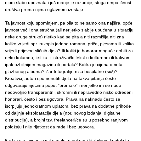
njom slabo upoznata i još manje je razumije, stoga empatičnost
društva prema njima uglavnom izostaje.
Ta javnost koju spominjem, pa bila to ne samo ona najšira, opće
javnost već i ona stručna (ali nerijetko slabije upućena u situaciju
neke druge struke) rijetko kad se pita a niti razmišlja niti zna
koliko vrijedi npr. rukopis jednog romana, priča, pjesama ili koliko
vrijedi prijevod sličnih djela? Ili koliki je honorar moguće dobiti za
neku kolumnu, kritiku ili istraživački tekst u kulturnom ili kakvom
ipak ozbiljnijem magazinu ili portalu? Kolika je cijena omota
glazbenog albuma? Zar fotografije nisu besplatne (sic!)?
Kreativci, autori spomenutih djela na takva pitanja često
odgovaraju riječima poput "premalo" i nerijetko im se nude
nedovoljno transparentni, skromni ili nepravedno nisko određeni
honorari, često i bez ugovora. Prava na naknadu često se
iscrpljuju jednokratnom uplatom, bez prava na dodatne prihode
od daljnje eksploatacije djela (npr. novog izdanja, digitalne
distribucije), a brojni tzv. freelanceri/ce su u posebno ranjivom
položaju i nije rijetkost da rade i bez ugovora.
Kada se u javnosti svako malo, u nekom klikabilnom kontekstu,