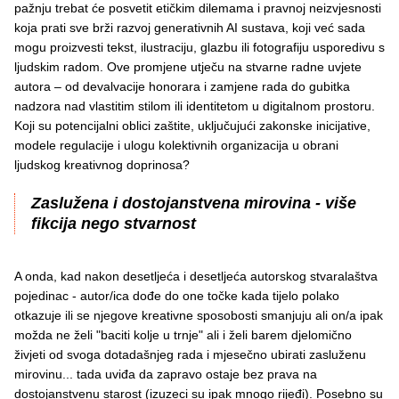
pažnju trebat će posvetit etičkim dilemama i pravnoj neizvjesnosti
koja prati sve brži razvoj generativnih AI sustava, koji već sada
mogu proizvesti tekst, ilustraciju, glazbu ili fotografiju usporedivu s
ljudskim radom. Ove promjene utječu na stvarne radne uvjete
autora – od devalvacije honorara i zamjene rada do gubitka
nadzora nad vlastitim stilom ili identitetom u digitalnom prostoru.
Koji su potencijalni oblici zaštite, uključujući zakonske inicijative,
modele regulacije i ulogu kolektivnih organizacija u obrani
ljudskog kreativnog doprinosa?
Zaslužena i dostojanstvena mirovina - više
fikcija nego stvarnost
A onda, kad nakon desetljeća i desetljeća autorskog stvaralaštva
pojedinac - autor/ica dođe do one točke kada tijelo polako
otkazuje ili se njegove kreativne sposobosti smanjuju ali on/a ipak
možda ne želi "baciti kolje u trnje" ali i želi barem djelomično
živjeti od svoga dotadašnjeg rada i mjesečno ubirati zasluženu
mirovinu... tada uviđa da zapravo ostaje bez prava na
dostojanstvenu starost (izuzeci su ipak mnogo rijeđi). Posebno su