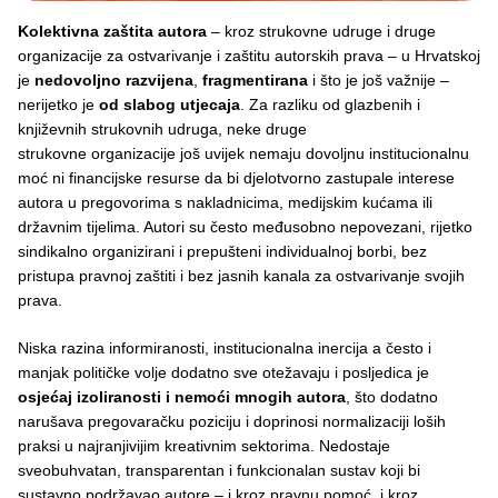
Kolektivna zaštita autora
– kroz strukovne udruge i druge
organizacije za ostvarivanje i zaštitu autorskih prava – u Hrvatskoj
je
nedovoljno razvijena
,
fragmentirana
i što je još važnije –
nerijetko je
od slabog utjecaja
. Za razliku od glazbenih i
književnih strukovnih udruga, neke druge
strukovne organizacije još uvijek nemaju dovoljnu institucionalnu
moć ni financijske resurse da bi djelotvorno zastupale interese
autora u pregovorima s nakladnicima, medijskim kućama ili
državnim tijelima. Autori su često međusobno nepovezani, rijetko
sindikalno organizirani i prepušteni individualnoj borbi, bez
pristupa pravnoj zaštiti i bez jasnih kanala za ostvarivanje svojih
prava.
Niska razina informiranosti, institucionalna inercija a često i
manjak političke volje dodatno sve otežavaju i posljedica je
osjećaj izoliranosti i nemoći mnogih autora
, što dodatno
narušava pregovaračku poziciju i doprinosi normalizaciji loših
praksi u najranjivijim kreativnim sektorima. Nedostaje
sveobuhvatan, transparentan i funkcionalan sustav koji bi
sustavno podržavao autore – i kroz pravnu pomoć, i kroz