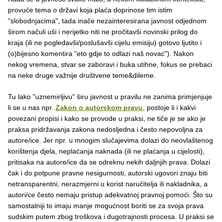
provuće tema o državi koja plaća doprinose tim istim
"slobodnjacima", tada inače nezainteresirana javnost odjednom
širom načuli uši i nerijetko niti ne pročitavši novinski prilog do
kraja (ili ne pogledavši/poslušavši cijelu emisiju) gotovo ljutito i
(o)bijesno komentira "eto gdje to odlazi naš novac"). Nakon
nekog vremena, stvar se zaboravi i buka utihne, fokus se prebaci
na neke druge važnije društvene teme&dileme.
Tu lako "uznemirljivu" širu javnost u pravilu ne zanima primjenjuje
li se u nas npr.
Zakon o autorskom pravu
, postoje li i kakvi
povezani propisi i kako se provode u praksi, ne tiče je se ako je
praksa pridržavanja zakona nedosljedna i često nepovoljna za
autore/ice. Jer npr. u mnogim slučajevima dolazi do neovlaštenog
korištenja djela, neplaćanja naknada (ili ne plaćanja u cijelosti),
pritisaka na autore/ice da se odreknu nekih daljnjih prava. Dolazi
čak i do potpune pravne nesigurnosti, autorski ugovori znaju biti
netransparentni, nerazmjerni u korist naručitelja ili nakladnika, a
autori/ce često nemaju pristup adekvatnoj pravnoj pomoći. Što su
samostalniji to imaju manje mogućnost boriti se za svoja prava
sudskim putem zbog troškova i dugotrajnosti procesa. U praksi se