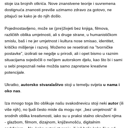
stoje iza brojnih otkrića. Nove znanstvene teorije i suvremena
dostignuća znanosti previše uzimamo zdravo za gotovo, ne
pitajući se kako je do njih došlo.
Pojednostavljeno, može se (pre)živjeti bez knjiga, filmova,
različitih oblika umjetnosti, ali s druge strane, u humanističkom
smislu, baš i ne jer umjetnost i kultura nose smisao, identitet,
kritičko mišljenje i razvoj. Možemo se resetirati na "tvorničke
postavke", izolirati se negdje u prirodi, ali i opet bismo u raznim
situacijama svjedočili o nečijem autorskom djelu, kao što bi i sami
u sebi prepoznali neke možda samo zapretane kreativne
potencijale.
Ukratko,
autorsko stvaralaštvo
stoji u temelju svijeta
u nama i
oko nas
.
Iza mnogo toga što oblikuje našu svakodnevicu stoji neki
autor
(ili
više njih), no ljudi često misle da mogu npr. „bez umjetnosti“ ili
srodnih oblika kreativnosti, iako su u praksi stalno okruženi njima
- glazbom, filmom, dizajnom, književnošću, digitalnim