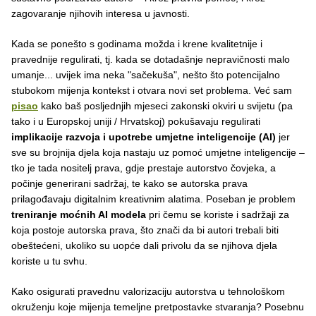
zagovaranje njihovih interesa u javnosti.
Kada se ponešto s godinama možda i krene kvalitetnije i
pravednije regulirati, tj. kada se dotadašnje nepravičnosti malo
umanje... uvijek ima neka "sačekuša", nešto što potencijalno
stubokom mijenja kontekst i otvara novi set problema. Već sam
pisao
kako baš posljednjih mjeseci zakonski okviri u svijetu (pa
tako i u Europskoj uniji / Hrvatskoj) pokušavaju regulirati
implikacije razvoja i upotrebe umjetne inteligencije (AI)
jer
sve su brojnija djela koja nastaju uz pomoć umjetne inteligencije –
tko je tada nositelj prava, gdje prestaje autorstvo čovjeka, a
počinje generirani sadržaj, te kako se autorska prava
prilagođavaju digitalnim kreativnim alatima. Poseban je problem
treniranje moćnih AI modela
pri čemu se koriste i sadržaji za
koja postoje autorska prava, što znači da bi autori trebali biti
obeštećeni, ukoliko su uopće dali privolu da se njihova djela
koriste u tu svhu.
Kako osigurati pravednu valorizaciju autorstva u tehnološkom
okruženju koje mijenja temeljne pretpostavke stvaranja? Posebnu