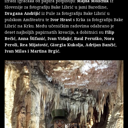
izradi igračaka od papira potpisuju:
Majda Moličnik
iz
Slovenije za fotografiju Bake Librić u jami Baredine,
Dragana Andrijić
iz Pule za fotografiju Bake Librić u
pulskom Amfiteatru te
Ivor Hrast
s Krka za fotografiju Bake
Librić na Krku. Među učeničkim radovima odabrano je
deset najboljih papirnatih kreacija, a dobitnici su
Filip
Bečić, Anna Štifanić, Ivan Vidajić, Raul Peruško, Nora
Peroli, Rea Mijatović, Giorgia Kukolja, Adrijan Bančić,
Ivan Milas i Martina Brgić.