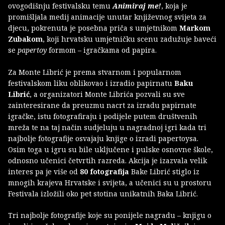
ovogodišnju festivalsku temu
Animiraj me!
, koja je
promišljala medij animacije unutar književnog svijeta za
djecu, pokrenuta je posebna priča s umjetnikom
Markom
Zubakom
, koji hrvatsku umjetničku scenu zadužuje baveći
se
papertoy
formom – igračkama od papira.
Za Monte Librić je prema stvarnom i popularnom
festivalskom liku oblikovao i izradio papirnatu
Baku
Librić
, a organizatori Monte Librića pozvali su sve
zainteresirane da preuzmu nacrt za izradu papirnate
igračke, istu fotografiraju i podijele putem društvenih
mreža te na taj način sudjeluju u nagradnoj igri kada tri
najbolje fotografije osvajaju knjige o izradi papertoysa.
Osim toga u igru su bile uključene i pulske osnovne škole,
odnosno učenici četvrtih razreda. Akcija je izazvala velik
interes pa je više od
80 fotografija
Bake Librić stiglo iz
mnogih krajeva Hrvatske i svijeta, a učenici su u prostoru
Festivala izložili oko pet stotina unikatnih Baka Librić.
Tri najbolje fotografije koje su ponijele nagradu – knjigu o