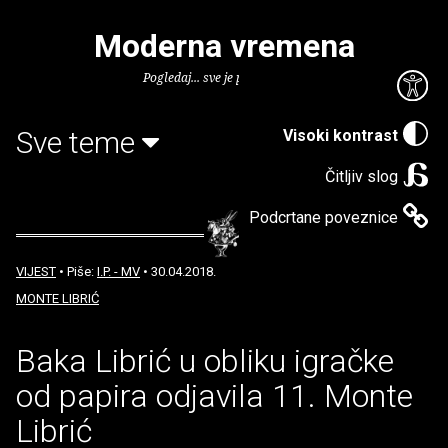
Moderna vremena
Pogledaj... sve je puno knjiga.
Sve teme
Visoki kontrast
Čitljiv slog
Podcrtane poveznice
VIJEST
• Piše:
I.P. - MV
• 30.04.2018.
MONTE LIBRIĆ
Baka Librić u obliku igračke
od papira odjavila 11. Monte
Librić