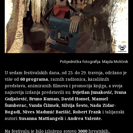
Pobjednička fotografija: Majda Moličnik
U sedam festivalskih dana, od 23. do 29. travnja, održano je
više od
60 programa
, raznih radionica, kazališnih
predstava, animiranih filmova i promocija knjiga, a svoja
najnovija izdanja predstavili su:
Svjetlan Junaković, Ivana
Guljašević, Bruno Kuman, David Homel, Manuel
Šumberac, Vanda Čižmek, Silvija Šesto, Nada Zidar-
Bogadi, Nives Madunić Barišić, Robert Frank
i talijanski
autori
Susanna Mattiangeli
i
Andrea Valente.
Na festivalu je bilo izloženo gotovo
3000
hrvatskih,