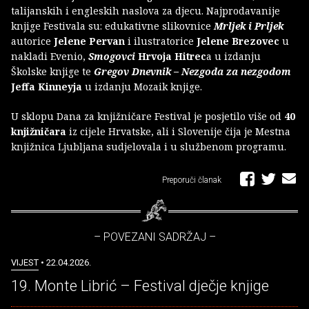
talijanskih i engleskih naslova za djecu. Najprodavanije
knjige Festivala su: edukativne slikovnice
Mrljek i Prljek
autorice
Jelene Pervan
i ilustratorice
Jelene Brezovec
u
nakladi Evenio,
Smogovci
Hrvoja Hitrec
a u izdanju
Školske knjige te
Gregov Dnevnik – Nezgoda za nezgodom
Jeffa Kinneyja
u izdanju Mozaik knjige.
U sklopu Dana za knjižničare
Festival je posjetilo više od
40
knjižničara
iz cijele Hrvatske, ali i Slovenije čija je Mestna
knjižnica Ljubljana sudjelovala i u službenom programu.
Preporuči članak
– POVEZANI SADRŽAJ –
VIJEST
• 22.04.2026.
19. Monte Librić – Festival dječje knjige