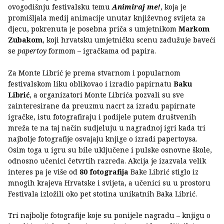
ovogodišnju festivalsku temu
Animiraj me!
, koja je
promišljala medij animacije unutar književnog svijeta za
djecu, pokrenuta je posebna priča s umjetnikom
Markom
Zubakom
, koji hrvatsku umjetničku scenu zadužuje baveći
se
papertoy
formom – igračkama od papira.
Za Monte Librić je prema stvarnom i popularnom
festivalskom liku oblikovao i izradio papirnatu
Baku
Librić
, a organizatori Monte Librića pozvali su sve
zainteresirane da preuzmu nacrt za izradu papirnate
igračke, istu fotografiraju i podijele putem društvenih
mreža te na taj način sudjeluju u nagradnoj igri kada tri
najbolje fotografije osvajaju knjige o izradi papertoysa.
Osim toga u igru su bile uključene i pulske osnovne škole,
odnosno učenici četvrtih razreda. Akcija je izazvala velik
interes pa je više od
80 fotografija
Bake Librić stiglo iz
mnogih krajeva Hrvatske i svijeta, a učenici su u prostoru
Festivala izložili oko pet stotina unikatnih Baka Librić.
Tri najbolje fotografije koje su ponijele nagradu – knjigu o