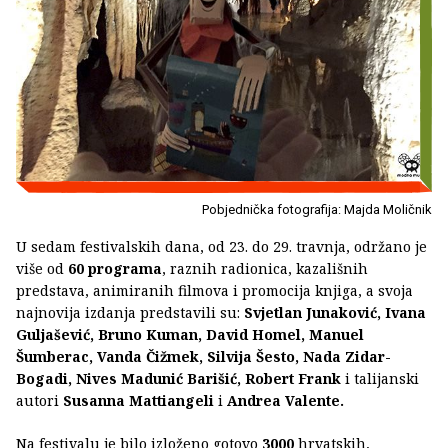
Pobjednička fotografija: Majda Moličnik
U sedam festivalskih dana, od 23. do 29. travnja, održano je
više od
60 programa
, raznih radionica, kazališnih
predstava, animiranih filmova i promocija knjiga, a svoja
najnovija izdanja predstavili su:
Svjetlan Junaković, Ivana
Guljašević, Bruno Kuman, David Homel, Manuel
Šumberac, Vanda Čižmek, Silvija Šesto, Nada Zidar-
Bogadi, Nives Madunić Barišić, Robert Frank
i talijanski
autori
Susanna Mattiangeli
i
Andrea Valente.
Na festivalu je bilo izloženo gotovo
3000
hrvatskih,