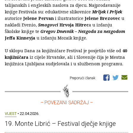
talijanskih i engleskih naslova za djecu. Najprodavanije
knjige Festivala su: edukativne slikovnice
Mrljek i Prljek
autorice
Jelene Pervan
i ilustratorice
Jelene Brezovec
u
nakladi Evenio,
Smogovci
Hrvoja Hitrec
a u izdanju
Školske knjige te
Gregov Dnevnik – Nezgoda za nezgodom
Jeffa Kinneyja
u izdanju Mozaik knjige.
U sklopu Dana za knjižničare
Festival je posjetilo više od
40
knjižničara
iz cijele Hrvatske, ali i Slovenije čija je Mestna
knjižnica Ljubljana sudjelovala i u službenom programu.
Preporuči članak
– POVEZANI SADRŽAJ –
VIJEST
• 22.04.2026.
19. Monte Librić – Festival dječje knjige