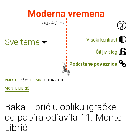
Moderna vremena
Pogledaj... sve je puno knjiga.
Sve teme
Visoki kontrast
Čitljiv slog
Podcrtane poveznice
VIJEST
• Piše:
I.P. - MV
• 30.04.2018.
MONTE LIBRIĆ
Baka Librić u obliku igračke
od papira odjavila 11. Monte
Librić