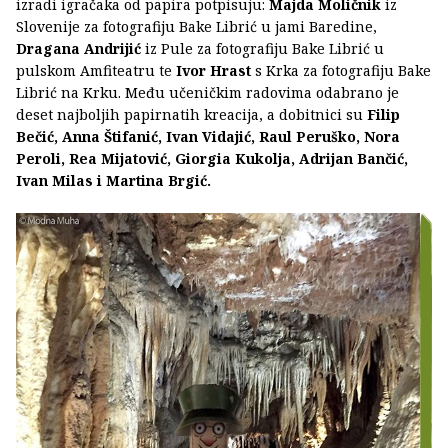
izradi igračaka od papira potpisuju:
Majda Moličnik
iz
Slovenije za fotografiju Bake Librić u jami Baredine,
Dragana Andrijić
iz Pule za fotografiju Bake Librić u
pulskom Amfiteatru te
Ivor Hrast
s Krka za fotografiju Bake
Librić na Krku. Među učeničkim radovima odabrano je
deset najboljih papirnatih kreacija, a dobitnici su
Filip
Bečić, Anna Štifanić, Ivan Vidajić, Raul Peruško, Nora
Peroli, Rea Mijatović, Giorgia Kukolja, Adrijan Bančić,
Ivan Milas i Martina Brgić.