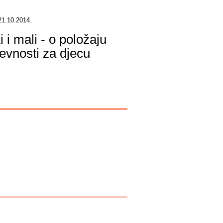
21.10.2014.
i i mali - o položaju
ževnosti za djecu