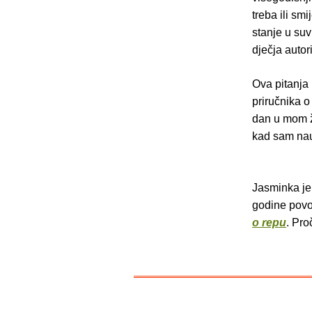
treba ili smi
stanje u suv
dječja autor
Ova pitanja
priručnika o
dan u mom ž
kad sam nauč
Jasminka je 
godine povo
o repu
. Proč