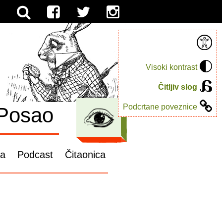
Visoki kontrast
Čitljiv slog
Podcrtane poveznice
Posao
ga
Podcast
Čitaonica