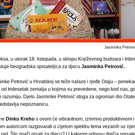
Jasminka Petrovi
sa, u utorak 18. listopada, u sklopu Književnog budoara i tribi
ostuje beogradska spisateljica za djecu
Jasminka Petrović.
nke Petrović u Hrvatskoj se teže nalaze i rjeđe čitaju – ponekad
 od tridesetak zemalja u kojima su prevedene, nego kod nas, gdj
i razumiju. Djelo Jasminke Petrović stoga za ogroman dio čitate
redstavlja nepoznanicu.
ine
Dinko Kreho
s ovom će vibrantnom, iznimno produktivnom i
m autoricom razgovarati o cijelom spektru tema vezanih uz nje
 rad. Što znači pisati za djecu? U kakvom odnosu dječja spisate