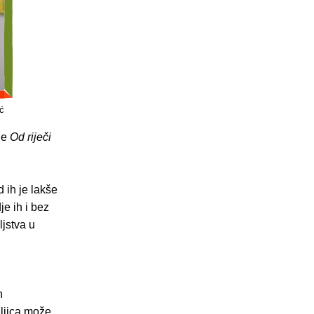
ć
ne
Od riječi
 ih je lakše
e ih i bez
ljstva u
n
ljica može,