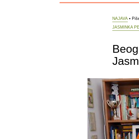
NAJAVA
• Piš
JASMINKA P
Beogr
Jasmi