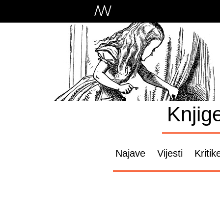
Knjig
Najave
Vijesti
Kritik