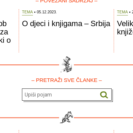
– POVEZANI SADRŽAJ –
TEMA
• 05.12.2023.
TEMA
• 
ob
O djeci i knjigama – Srbija
Velik
 za
knji
ki o
– PRETRAŽI SVE ČLANKE –