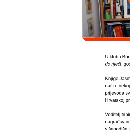
U klubu Book
do riječ
i, g
Knjige Jasmi
naći u nekoj
prijevoda sv
Hrvatskoj p
Voditelj trib
nagrađivano
višegodišnji