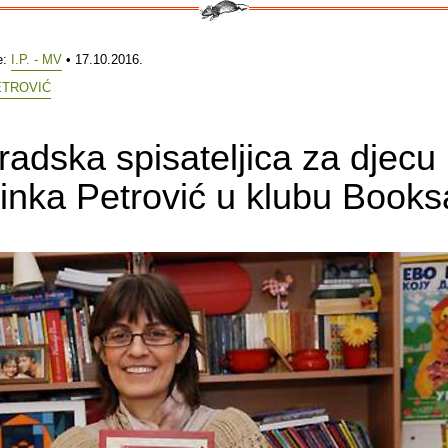
e:
I.P. - MV
• 17.10.2016.
ETROVIĆ
adska spisateljica za djecu
nka Petrović u klubu Books