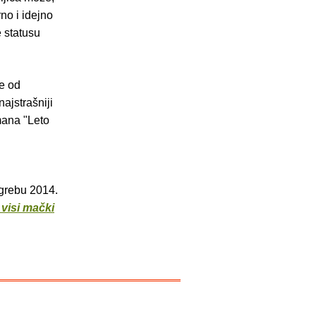
rno i idejno
e statusu
že od
ajstrašniji
mana "Leto
agrebu 2014.
 visi mački