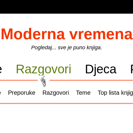
Moderna vremena
Pogledaj... sve je puno knjiga.
e
Razgovori
Djeca
e
Preporuke
Razgovori
Teme
Top lista knji