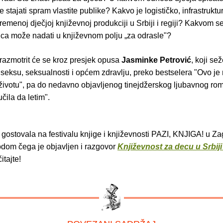
je stajati spram vlastite publike? Kakvo je logističko, infrastruktu
remenoj dječjoj književnoj produkciji u Srbiji i regiji? Kakvom s
ica može nadati u književnom polju „za odrasle"?
 razmotrit će se kroz presjek opusa
Jasminke Petrović
, koji se
 seksu, seksualnosti i općem zdravlju, preko bestselera "Ovo je n
ivotu", pa do nedavno objavljenog tinejdžerskog ljubavnog ro
ila da letim".
gostovala na festivalu knjige i književnosti PAZI, KNJIGA! u Z
dom čega je objavljen i razgovor
Književnost za decu u Srbiji
itajte!