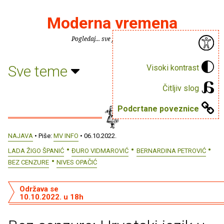
Moderna vremena
Pogledaj... sve je puno knjiga.
Sve teme
Visoki kontrast
Čitljiv slog
Podcrtane poveznice
NAJAVA
• Piše:
MV INFO
• 06.10.2022.
LADA ŽIGO ŠPANIĆ
ĐURO VIDMAROVIĆ
BERNARDINA PETROVIĆ
BEZ CENZURE
NIVES OPAČIĆ
Održava se
10.10.2022. u 18h