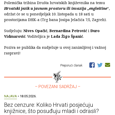
Polemička tribina Društa hrvatskih književnika na temu
Hrvatski jezik u javnom prostoru ili invazija „engleštine
“,
održat će se u ponedjeljak 10. listopada u 18 sati u
prostorijama DHK-a (Trg bana Josipa Jelačića 7/I, Zagreb).
Sudjeluju:
Nives Opačić
,
Bernardina Petrović
i
Đuro
Vidmarović
. Voditeljica je
Lada Žigo Španić
.
Poziva se publika da sudjeluje u ovoj zanimljivoj i važnoj
raspravi!
Preporuči članak
– POVEZANI SADRŽAJ –
NAJAVA
• 18.05.2026.
Bez cenzure: Koliko Hrvati posjećuju
knjižnice, što posuđuju mladi i odrasli?