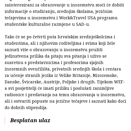
zainteresirani za obrazovanje u inozemstvu moći će dobiti
informacije o studiranju, srednjim školama, jezičnim
tečajevima u inozemstvu i Work&Travel USA programu
studentske kulturalne razmjene u SAD-u.
Tako će se po četvrti puta hrvatskim srednjoškolcima i
studentima, ali i njihovim roditeljima i svima koji žele
saznati više o obrazovanju u inozemstvu pružiti
jedinstvena prilika da pitaju sva pitanja i uživo se
susretnu s predstavnicima i profesorima sjajnih
inozemnih sveučilišta, privatnih srednjih škola i centara
za učenje stranih jezika iz Velike Britanije, Nizozemske,
Danske, Švicarske, Austrije, Poljske i drugih. Tijekom WEF-
a svi posjetitelji će imati priliku i poslušati zanimljive
radionice i predavanja na temu obrazovanja u inozemstvu,
ali i ostvariti popuste na jezične tečajeve i saznati kako doći
do dobrih stipendija.
Besplatan ulaz