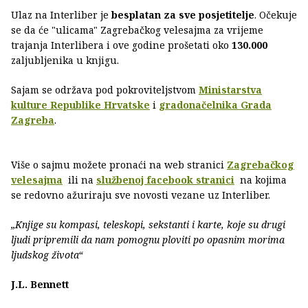
Ulaz na Interliber je
besplatan za sve posjetitelje
. Očekuje
se da će "ulicama" Zagrebačkog velesajma za vrijeme
trajanja Interlibera i ove godine prošetati oko
130.000
zaljubljenika u knjigu.
Sajam se održava pod pokroviteljstvom
Ministarstva
kulture Republike Hrvatske
i
gradonačelnika Grada
Zagreba
.
Više o sajmu možete pronaći na web stranici
Zagrebačkog
velesajma
ili na
službenoj facebook stranici
na kojima
se redovno ažuriraju sve novosti vezane uz Interliber.
„Knjige su kompasi, teleskopi, sekstanti i karte, koje su drugi
ljudi pripremili da nam pomognu ploviti po opasnim morima
ljudskog života“
J.L. Bennett