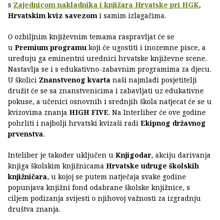
s
Zajednicom nakladnika i knjižara Hrvatske pri HGK
,
Hrvatskim kviz savezom
i samim izlagačima.
O ozbiljnim književnim temama raspravljat će se
u
Premium programu
koji će ugostiti i inozemne pisce, a
uređuju ga eminentni urednici hrvatske književne scene.
Nastavlja se i s edukativno-zabavnim programima za djecu.
U školici
Znanstvenog kvarta
naši najmlađi posjetitelji
družit će se sa znanstvenicima i zabavljati uz edukativne
pokuse, a učenici osnovnih i srednjih škola natjecat će se u
kvizovima znanja
HIGH FIVE
. Na Interliber će ove godine
pohrliti i najbolji hrvatski kvizaši radi
Ekipnog državnog
prvenstva
.
Inteliber je također uključen u
Knjigodar
, akciju darivanja
knjiga školskim knjižnicama
Hrvatske udruge školskih
knjižničara
, u kojoj se putem natječaja svake godine
popunjava knjižni fond odabrane školske knjižnice, s
ciljem podizanja svijesti o njihovoj važnosti za izgradnju
društva znanja.