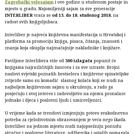
Zagrebački velesajam
i ove godine u studenom postaje in
mjesto u gradu. Najomiljeniji sajam za sve generacije
INTERLIBER
vraća se
od 13. do 18. studenog
2018.
na
radost svih knjigoljubaca.
Interliber je najveća književna manifestacija u Hrvatskoj i
platforma za promociju knjiga, pisaca, čitanja, znanosti i
znanja koja okuplja najznačajnije nakladnike i knjižare.
Paviljone Interlibera više od
300 izlagača
popunit će
knjigama najrazličitijih žanrova i za sve uzraste. Brojni
naslovi svjetski poznatih bestselera i književne spisateljske
zvijezde samo su komadić slasnog kolača koji se nudi na
najboljem književnom sajmu u okruženju, a rado ga
posjećuju i svoj interes i zadovoljstvo na njemu pronalaze
jednako i djeca i poslovni ljudi i umirovljenici.
U vrijeme kada se trendovi izmjenjuju gotovo svakodnevno
potreba za cjeloživotnim obrazovanjem je veća nego ikada.
Interliber na jednom mjestu nudi najopsežniju ponudu
stručne i poslovne literature, udžbenika i ostalih pomagala