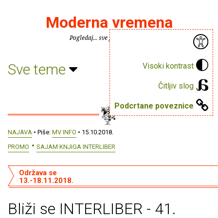
Moderna vremena
Pogledaj... sve je puno knjiga.
Sve teme
Visoki kontrast
Čitljiv slog
Podcrtane poveznice
NAJAVA
• Piše:
MV INFO
• 15.10.2018.
PROMO
SAJAM KNJIGA INTERLIBER
Održava se
13.-18.11.2018.
Bliži se INTERLIBER - 41.