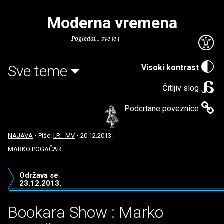
Moderna vremena
Pogledaj... sve je puno knjiga.
Sve teme
Visoki kontrast
Čitljiv slog
Podcrtane poveznice
NAJAVA
• Piše:
I.P. - MV
• 20.12.2013.
MARKO POGAČAR
Održava se
23.12.2013.
Bookara Show : Marko