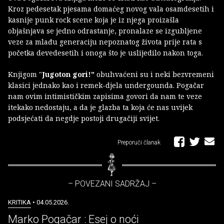
Kroz pedesetak pjesama domaćeg novog vala osamdesetih i
kasnije punk rock scene koja je iz njega proizašla
objašnjava se jedno odrastanje, pronalaze se izgubljene
veze za mlađu generaciju nepoznatog života prije rata s
početka devedesetih i onoga što je uslijedilo nakon toga.
Knjigom "
Jugoton gori!"
obuhvaćeni su i neki bezvremeni
klasici jednako kao i remek-djela undergounda. Pogačar
nam ovim intimističkim zapisima govori da nam te veze
itekako nedostaju, a da je glazba ta koja će nas uvijek
podsjećati da negdje postoji drugačiji svijet.
Preporuči članak
– POVEZANI SADRŽAJ –
KRITIKA
• 04.05.2026.
Marko Pogačar : Esej o noći