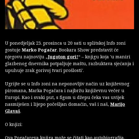
U ponedjeljak 23. prosinca u 20 sati u splitskoj Info zoni
gostuje
Marko Pogačar
. Bookara Show predstavit će
njegovu najnoviju „
Jugoton gori!
“ – knjigu koja 'u maniri
glazbenog dnevnika potpaljuje maštu, razbuktava sjećanja i
upuhuje zrak gorivoj tvari prošlosti'.
Ugrijte se u Info zoni na neponovljiv način uz književnog
piromana, Marka Pogačara i najbržu književnu večer u
Europi. Kao i svaki put, s figom u džepu čeka vas uvijek
nasmiješen i lijepo počešljan domaćin,
vaš i naš,
Marijo
Glavaš
.
O knjizi:
Ova Pogačareva knjiga može se čitati kao autobiografija.