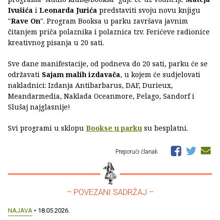
Ivušića
i
Leonarda Jurića
predstaviti svoju novu knjigu
"
Rave On
". Program Booksa u parku završava javnim
čitanjem priča polaznika i polaznica tzv. Ferićeve radionice
kreativnog pisanja u 20 sati.
Sve dane manifestacije, od podneva do 20 sati, parku će se
održavati
Sajam malih izdavača
, u kojem će sudjelovati
nakladnici: Izdanja Antibarbarus, DAF, Durieux,
Meandarmedia, Naklada Oceanmore, Pelago, Sandorf i
Slušaj najglasnije!
Svi programi u sklopu
Bookse u parku
su besplatni.
Preporuči članak
– POVEZANI SADRŽAJ –
NAJAVA
• 18.05.2026.