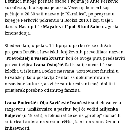
Letinić
i mnoge poznate osobe s kojima je Ante Perković
surađivao, ili o kojima je pisao. Večernji koncert koji
počinje u 20,30 sati nazvan je "Škrabica", po programu
kojeg je Perković pokrenuo u Booksi 2010. i koji traje i
danas. Nastupit će
Mayales
i
U pol' 9 kod Sabe
uz gosta
iznenađenja.
Sljedeći dan, u petak, 15. lipnja u parku će se održati
program Društva hrvatskih književnih prevodilaca nazvan
"
Prevoditelj u vašem kvartu
" koji će ovoga puta predstaviti
prevoditeljica
Ivana Ostojčić
. Sat kasnije otvorit će se
izložba u izlozima Bookse nazvana "Retrovizor: fanzini u
Hrvatskoj" koju postavlja Centar za dokumentiranje
nezavisne kulture, a svi će zainteresirani moći dobiti i
primjerak posebno otisnutog fanzina.
Ivana Bodrožić
i
Olja Savičević Ivančević
sudjelovat će u
razgovoru "
Književnice u parku
" koji će voditi
Miljenka
Buljević
(u 19 sati), a fokusirat će se na „proboj“ domaćih
autorica i autora na strana tržišta, kao i na status žena u
književnosti.