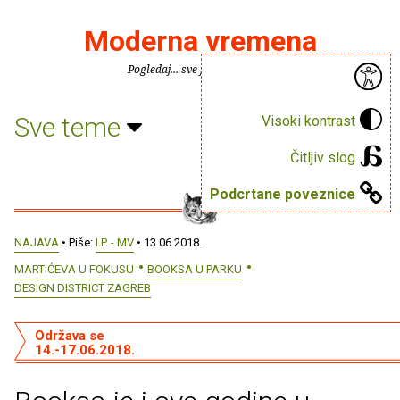
Moderna vremena
Pogledaj... sve je puno knjiga.
Sve teme
Visoki kontrast
Čitljiv slog
Podcrtane poveznice
NAJAVA
• Piše:
I.P. - MV
• 13.06.2018.
MARTIĆEVA U FOKUSU
BOOKSA U PARKU
DESIGN DISTRICT ZAGREB
Održava se
14.-17.06.2018.