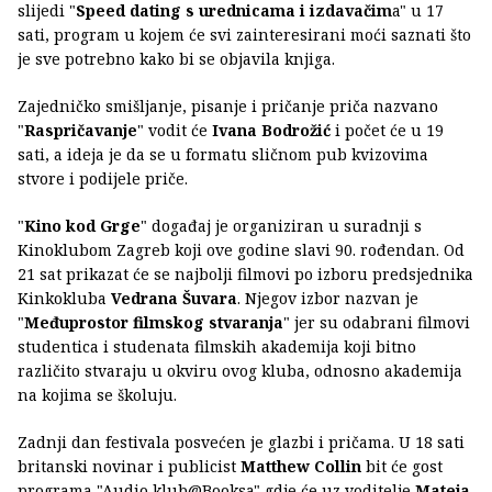
slijedi "
Speed dating s urednicama i izdavačim
a" u 17
sati, program u kojem će svi zainteresirani moći saznati što
je sve potrebno kako bi se objavila knjiga.
Zajedničko smišljanje, pisanje i pričanje priča nazvano
"
Raspričavanje
" vodit će
Ivana Bodrožić
i počet će u 19
sati, a ideja je da se u formatu sličnom pub kvizovima
stvore i podijele priče.
"
Kino kod Grge
" događaj je organiziran u suradnji s
Kinoklubom Zagreb koji ove godine slavi 90. rođendan. Od
21 sat prikazat će se najbolji filmovi po izboru predsjednika
Kinkokluba
Vedrana Šuvara
. Njegov izbor nazvan je
"
Međuprostor filmskog stvaranja
" jer su odabrani filmovi
studentica i studenata filmskih akademija koji bitno
različito stvaraju u okviru ovog kluba, odnosno akademija
na kojima se školuju.
Zadnji dan festivala posvećen je glazbi i pričama. U 18 sati
britanski novinar i publicist
Matthew Collin
bit će gost
programa "Audio klub@Booksa" gdje će uz voditelje
Mateja