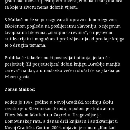
gradi oko likova upečatljivih luzera, čudaka i marginalaca
za koje u životu nema dobrih vijesti.
S Malkočem će se porazgovarati upravo o tom njegovom
iskošenom pogledu na poslijeratnu Slavoniju, o njegovim
živopisnim likovima, „manjim carevima“, o njegovom
antikvarijatu i mogućnosti preživljavanja od prodaje knjiga
te o drugim temama.
Publika će također moći postavljati pitanja, jedan će
posjetitelj (ili posjetiteljica) dobiti knjigu „Groblje manjih
careva“ na dar, a u nastavku večeri slušat će se glazba po
izboru gosta.
Zoran Malkoč:
Rođen je 1967. godine u Novoj Gradiški. Srednju školu
završio je u Slavonskom Brodu, a potom je studirao na
Filozofskom fakultetu u Zagrebu. Dragovoljac je
Domovinskog rata, a danas drži knjižaru i antikvarijat u
Novoj Gradiški. Godine 2004. objavio je roman „Kao kad