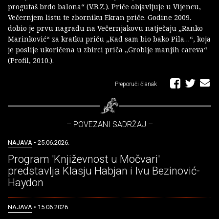
progutaš brdo balona“ (V.B.Z.). Priče objavljuje u Vijencu,
Večernjem listu te zborniku Ekran priče. Godine 2009.
dobio je prvu nagradu na Večernjakovu natječaju „Ranko
Marinković“ za kratku priču „Kad sam bio bako Pila…“, koja
je poslije ukoričena u zbirci priča „Groblje manjih careva“
(Profil, 2010.).
Preporuči članak
– POVEZANI SADRŽAJ –
NAJAVA
• 25.06.2026.
Program 'Književnost u Močvari'
predstavlja Klasju Habjan i Ivu Bezinović-
Haydon
NAJAVA
• 15.06.2026.