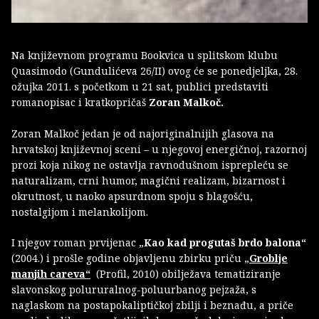
Na književnom programu Bookvica u splitskom klubu
Quasimodo (Gundulićeva 26/II) ovog će se ponedjeljka, 28.
ožujka 2011. s početkom u 21 sat, publici predstaviti
romanopisac i kratkopričaš
Zoran Malkoč.
Zoran Malkoč jedan je od najoriginalnijih glasova na
hrvatskoj književnoj sceni – u njegovoj energičnoj, razornoj
prozi koja nikog ne ostavlja ravnodušnom isprepleću se
naturalizam, crni humor, magični realizam, bizarnost i
okrutnost, u naoko apsurdnom spoju s blagošću,
nostalgijom i melankolijom.
I njegov roman prvijenac „
Kao kad progutaš brdo balona“
(2004.) i prošle godine objavljenu zbirku priču „
Groblje
manjih careva“
(Profil, 2010) obilježava tematiziranje
slavonskog polururalnog-poluurbanog pejzaža, s
naglaskom na postapokaliptičkoj zbilji i beznađu, a priče