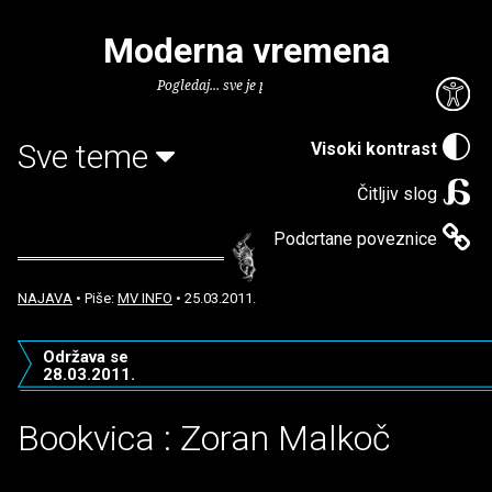
Moderna vremena
Pogledaj... sve je puno knjiga.
Sve teme
Visoki kontrast
Čitljiv slog
Podcrtane poveznice
NAJAVA
• Piše:
MV INFO
• 25.03.2011.
Održava se
28.03.2011.
Bookvica : Zoran Malkoč