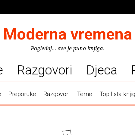
Moderna vremena
Pogledaj... sve je puno knjiga.
e
Razgovori
Djeca
e
Preporuke
Razgovori
Teme
Top lista knji