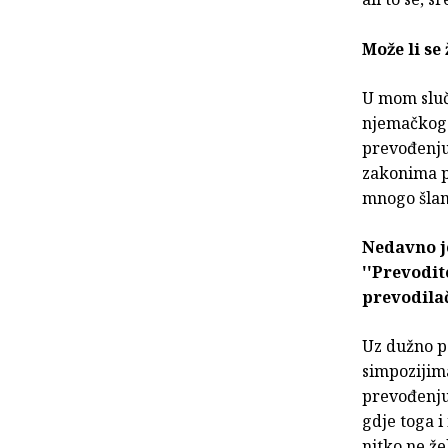
Može li se
U mom sluč
njemačkog j
prevođenju,
zakonima po
mnogo šlam
Nedavno j
''Prevodit
prevodila
Uz dužno po
simpozijim
prevođenju
gdje toga i
nitko ne že