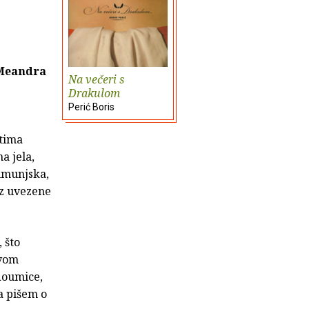
 Meandra
Na večeri s
Drakulom
Perić Boris
ntima
a jela,
rumunjska,
uz uvezene
 što
ivom
doumice,
da pišem o