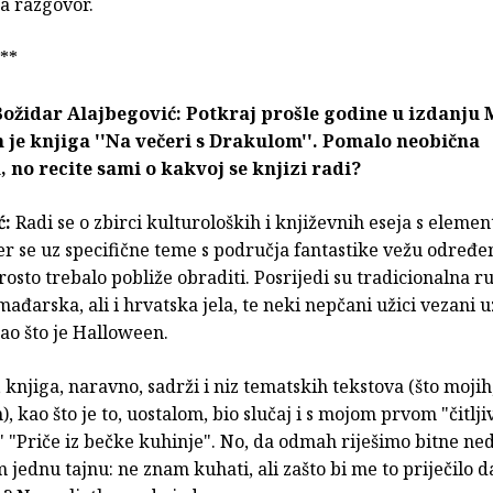
a razgovor.
**
Božidar Alajbegović: Potkraj prošle godine u izdanju
 je knjiga ''Na večeri s Drakulom''. Pomalo neobična
 no recite sami o kakvoj se knjizi radi?
ć:
Radi se o zbirci kulturoloških i književnih eseja s eleme
er se uz specifične teme s područja fantastike vežu određen
rosto trebalo pobliže obraditi. Posrijedi su tradicionalna 
ađarska, ali i hrvatska jela, te neki nepčani užici vezani 
ao što je Halloween.
 knjiga, naravno, sadrži i niz tematskih tekstova (što mojih,
, kao što je to, uostalom, bio slučaj i s mojom prvom "čitlj
 "Priče iz bečke kuhinje". No, da odmah riješimo bitne ne
 jednu tajnu: ne znam kuhati, ali zašto bi me to priječilo 