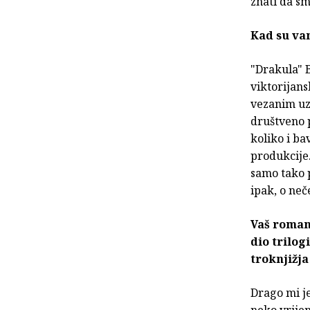
znati da sm
Kad su va
"Drakula" B
viktorijans
vezanim uz 
društveno p
koliko i b
produkcije
samo tako p
ipak, o ne
Vaš roman 
dio trilog
troknjižja
Drago mi je
neko vrijem