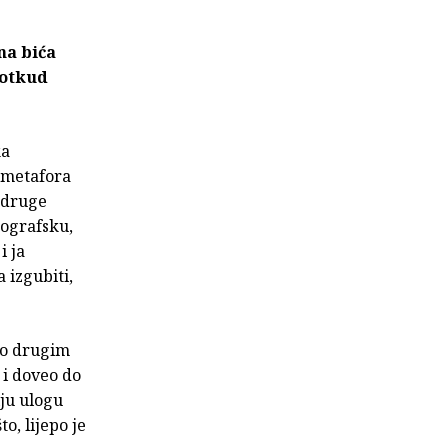
na bića
 otkud
ka
ć metafora
 druge
nografsku,
i ja
a izgubiti,
i o drugim
 i doveo do
ju ulogu
o, lijepo je