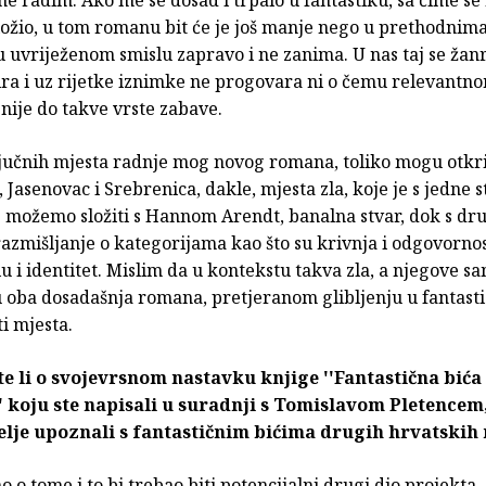
ložio, u tom romanu bit će je još manje nego u prethodnima
u uvriježenom smislu zapravo i ne zanima. U nas taj se žan
ira i uz rijetke iznimke ne progovara ni o čemu relevantno
nije do takve vrste zabave.
jučnih mjesta radnje mog novog romana, toliko mogu otkrit
, Jasenovac i Srebrenica, dakle, mjesta zla, koje je s jedne s
 možemo složiti s Hannom Arendt, banalna stvar, dok s dr
azmišljanje o kategorijama kao što su krivnja i odgovornos
u i identitet. Mislim da u kontekstu takva zla, a njegove s
 oba dosadašnja romana, pretjeranom glibljenju u fantasti
i mjesta.
e li o svojevrsnom nastavku knjige ''Fantastična bića I
 koju ste napisali u suradnji s Tomislavom Pletencem,
telje upoznali s fantastičnim bićima drugih hrvatskih 
 o tome i to bi trebao biti potencijalni drugi dio projekta