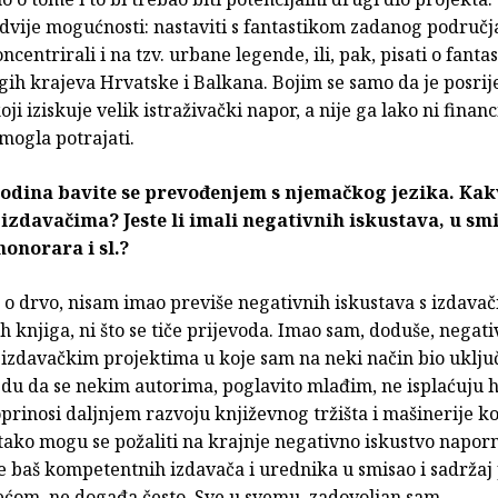
dvije mogućnosti: nastaviti s fantastikom zadanog područj
ncentrirali i na tzv. urbane legende, ili, pak, pisati o fanta
ih krajeva Hrvatske i Balkana. Bojim se samo da je posrij
ji iziskuje velik istraživački napor, a nije ga lako ni financi
 mogla potrajati.
godina bavite se prevođenjem s njemačkog jezika. Kak
 izdavačima? Jeste li imali negativnih iskustava, u sm
honorara i sl.?
o drvo, nisam imao previše negativnih iskustava s izdavači
ih knjiga, ni što se tiče prijevoda. Imao sam, doduše, negat
 izdavačkim projektima u koje sam na neki način bio uklju
edu da se nekim autorima, poglavito mlađim, ne isplaćuju 
oprinosi daljnjem razvoju književnog tržišta i mašinerije koj
 tako mogu se požaliti na krajnje negativno iskustvo napor
e baš kompetentnih izdavača i urednika u smisao i sadržaj 
srećom, ne događa često. Sve u svemu, zadovoljan sam.