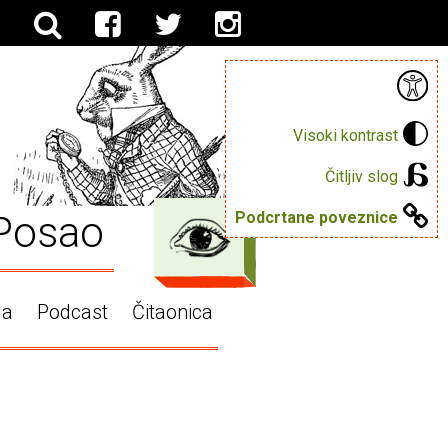
Visoki kontrast
Čitljiv slog
Posao
Podcrtane poveznice
ga
Podcast
Čitaonica