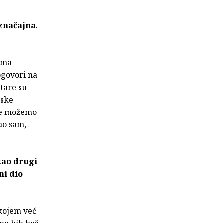
 značajna
.
mama
ogovori na
tare su
mske
 ne možemo
sao sam,
kao drugi
ni dio
 kojem već
 ne bih baš