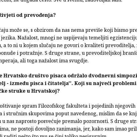
 živjeti od prevođenja?
aju može se, s obzirom da nas nema previše koji bismo pre
ezika. Nažalost, mnogi ne uspijevaju temeljiti egzistencij
 a to ni u kojem slučaju ne govori o kvaliteti prevoditelja,
nude i potražnje. S druge strane, u prevoditeljskoj branši
peraja, ali toga nažalost ima svugdje.
e Hrvatsko društvo pisaca održalo dvodnevni simpoz
elj - između pisca i čitatelja''. Koji su najveći problemi
čke struke u Hrvatskoj?
štivanje spram Filozofskog fakulteta i pojedinih njegovih 
a i stručnim skupovima poput navedenog, mislim da se kn
 u nas naprosto posvećuje premalo pozornosti. S druge st
 ima, ne postoji dovoljno zanimanja, jer, kako sam imao pril
li raditi nešto što mu se čini toliko nesigurnim.