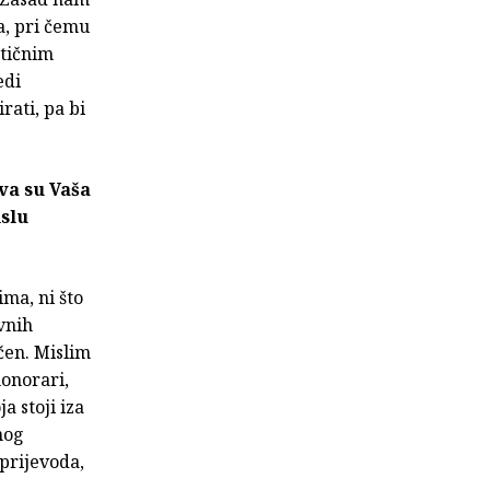
a, pri čemu
stičnim
edi
rati, pa bi
va su Vaša
islu
ma, ni što
ivnih
čen. Mislim
honorari,
a stoji iza
nog
prijevoda,