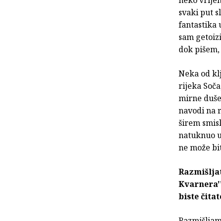
svaki put s
fantastika 
sam getoiz
dok pišem, 
Neka od kl
rijeka Soča
mirne duše
navodi na r
širem smisl
natuknuo u
ne može bit
Razmišljat
Kvarnera''
biste čita
Razmišljamo