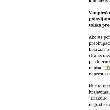
kulinarstv
Vampirskom
pojavljuju
tolika pr
Ako ste po
preokupaci
koja zorno
strane, u s
pa i litera
napisali
"F
naprosto st
Nije to spe
krajevima 
"Drakule",
nego što sm