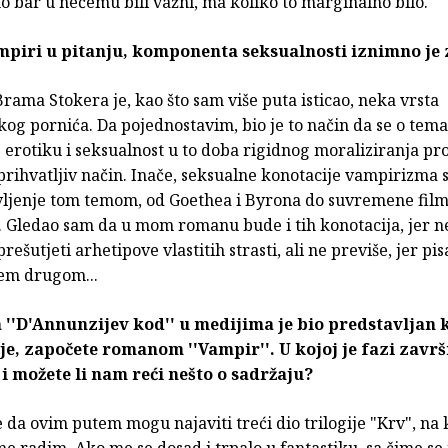
o bar u nečemu bili važni, ma koliko to marginalno bilo.
mpiri u pitanju, komponenta seksualnosti iznimno je
rama Stokera je, kao što sam više puta isticao, neka vrsta
kog pornića. Da pojednostavim, bio je to način da se o te
erotiku i seksualnost u to doba rigidnog moraliziranja pr
rihvatljiv način. Inače, seksualne konotacije vampirizma s
avljenje tom temom, od Goethea i Byrona do suvremene fil
. Gledao sam da u mom romanu bude i tih konotacija, jer
rešutjeti arhetipove vlastitih strasti, ali ne previše, jer pi
čem drugom...
''D'Annunzijev kod'' u medijima je bio predstavljan 
ije, započete romanom ''Vampir''. U kojoj je fazi završ
 i možete li nam reći nešto o sadržaju?
 da ovim putem mogu najaviti treći dio trilogije "Krv", na
e radim. Ako me se dosad i trpalo u fantastiku, sa čime se