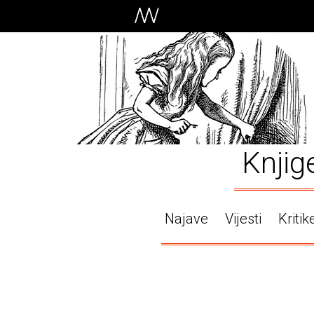
Knjig
Najave
Vijesti
Kritik