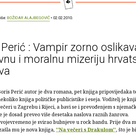
iše:
BOŽIDAR ALAJBEGOVIĆ
• 02.02.2010.
 Perić : Vampir zorno oslikav
nu i moralnu mizeriju hrvat
va
oris Perić autor je dva romana, pet knjiga pripovijedaka t
ekoliko knjiga političke publicistike i eseja. Voditelj je kn
ečeri u Zagrebu i Rijeci, a bavi se i prevođenjem s njemač
e je dosad preveo više desetaka naslova raznih žanrova.
vojevremeno je svirao bubnjeve u rock bandu. Prije dva m
zašla mu je nova knjiga,
''Na večeri s Drakulom''
, što je 