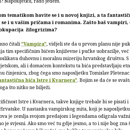
u? Naposljetku, rado jedem.
 tematikom bavite se i u novoj knjizi, a ta fantastič
 se i u vašim pričama i romanima. Zašto baš vampiri,
eokupacija žilogrizima?
mno čitali
"Vampira"
, vidjeli ste da u prvom planu nije pu
ja tim specifičnim bićem književne i pučke uobrazilje, ve
 oslikava duhovnu i moralnu mizeriju hrvatskog društva. S
vjetskom, ali i domaćem kontekstu ta bića predstavljaju et
rnu činjenicu, zbog čega smo naposljetku Tomislav Pletenac 
antastična bića Istre i Kvarnera"
. Bojim se da će se svašt
oga što nitko ne bilježi.
cifičnost Istre i Kvarnera, takve knjige trebale bi se pisati 
Hrvatske. U nastanku vampirskog mita, koji je naposljetku
 ova je zemlja svojom predajom i legendama odigrala važni
o je svjesni. Ako smo već tu gdje jesmo, a to i nije bog zna št