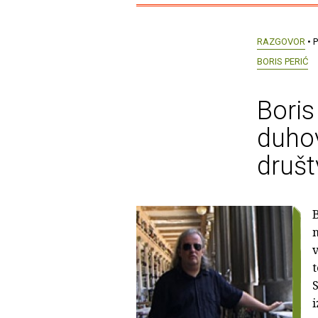
RAZGOVOR
• P
BORIS PERIĆ
Boris
duhov
društ
B
n
v
t
S
i