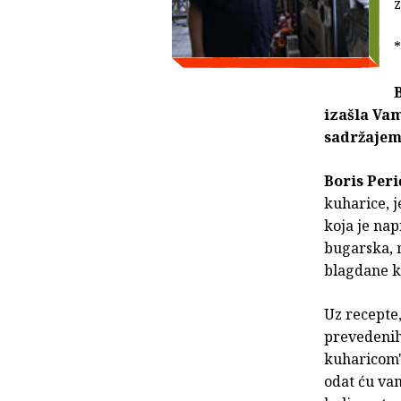
z
*
izašla Vam
sadržajem,
Boris Peri
kuharice, j
koja je nap
bugarska, m
blagdane k
Uz recepte,
prevedenih)
kuharicom"
odat ću vam