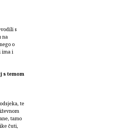
vodili s
u na
 nego o
 ima i
ij s temom
odsjeka, te
jiževnom
rane, tamo
ike čuti,