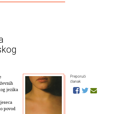
a
skog
e
Preporuči
članak
jiževnih
kog jezika
jeseca
bio povod