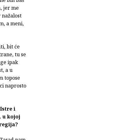
, jer me
r nažalost
m, a meni,
i, bit će
trane, tu se
uge ipak
t, a u
am topose
ci naprosto
stre i
 u kojoj
regija?
. Zasad nam