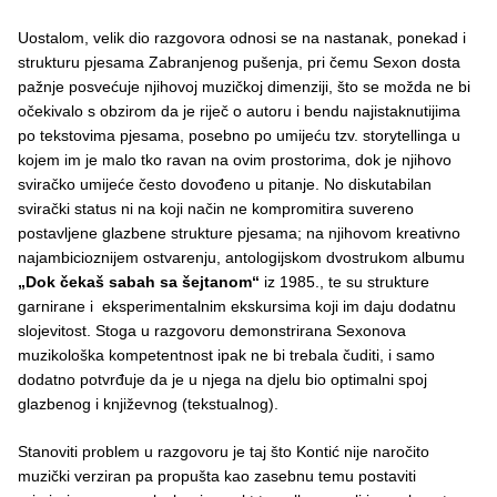
Uostalom, velik dio razgovora odnosi se na nastanak, ponekad i
strukturu pjesama Zabranjenog pušenja, pri čemu Sexon dosta
pažnje posvećuje njihovoj muzičkoj dimenziji, što se možda ne bi
očekivalo s obzirom da je riječ o autoru i bendu najistaknutijima
po tekstovima pjesama, posebno po umijeću tzv. storytellinga u
kojem im je malo tko ravan na ovim prostorima, dok je njihovo
sviračko umijeće često dovođeno u pitanje. No diskutabilan
svirački status ni na koji način ne kompromitira suvereno
postavljene glazbene strukture pjesama; na njihovom kreativno
najambicioznijem ostvarenju, antologijskom dvostrukom albumu
„Dok čekaš sabah sa šejtanom“
iz 1985., te su strukture
garnirane i eksperimentalnim ekskursima koji im daju dodatnu
slojevitost. Stoga u razgovoru demonstrirana Sexonova
muzikološka kompetentnost ipak ne bi trebala čuditi, i samo
dodatno potvrđuje da je u njega na djelu bio optimalni spoj
glazbenog i književnog (tekstualnog).
Stanoviti problem u razgovoru je taj što Kontić nije naročito
muzički verziran pa propušta kao zasebnu temu postaviti