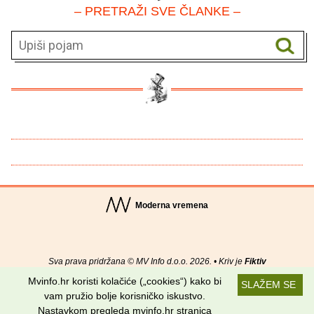
– PRETRAŽI SVE ČLANKE –
Moderna vremena
Sva prava pridržana © MV Info d.o.o. 2026. • Kriv je
Fiktiv
Mvinfo.hr koristi kolačiće („cookies“) kako bi
SLAŽEM SE
O nama
•
Pomoć
•
Uvjeti korištenja
•
RSS kanali
vam pružio bolje korisničko iskustvo.
Nastavkom pregleda mvinfo.hr stranica