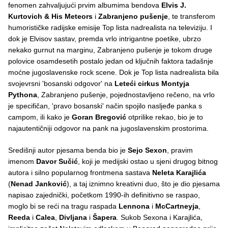
fenomen zahvaljujući prvim albumima bendova
Elvis J.
Kurtovich & His Meteors
i
Zabranjeno pušenje
, te transferom
humorističke radijske emisije Top lista nadrealista na televiziju. I
dok je Elvisov sastav, premda vrlo intrigantne poetike, ubrzo
nekako gurnut na marginu, Zabranjeno pušenje je tokom druge
polovice osamdesetih postalo jedan od ključnih faktora tadašnje
moćne jugoslavenske rock scene. Dok je Top lista nadrealista bila
svojevrsni 'bosanski odgovor' na
Leteći cirkus Montyja
Pythona
, Zabranjeno pušenje, pojednostavljeno rečeno, na vrlo
je specifičan, 'pravo bosanski' način spojilo nasljeđe panka s
campom, ili kako je
Goran Bregović
otprilike rekao, bio je to
najautentičniji odgovor na pank na jugoslavenskim prostorima.
Središnji autor pjesama benda bio je
Sejo Sexon
, pravim
imenom
Davor Sučić
, koji je medijski ostao u sjeni drugog bitnog
autora i silno popularnog frontmena sastava
Neleta Karajlića
(
Nenad Janković
), a taj iznimno kreativni duo, što je dio pjesama
napisao zajednički, početkom 1990-ih definitivno se raspao,
moglo bi se reći na tragu raspada
Lennona
i
McCartneyja
,
Reeda
i
Calea
,
Divljana
i
Šapera
. Sukob Sexona i Karajlića,