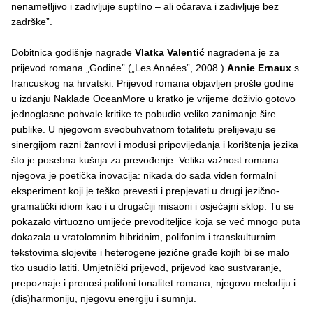
nenametljivo i zadivljuje suptilno – ali očarava i zadivljuje bez
zadrške”.
Dobitnica godišnje nagrade
Vlatka Valentić
nagrađena je za
prijevod romana „Godine” („Les Années”, 2008.)
Annie Ernaux
s
francuskog na hrvatski. Prijevod romana objavljen prošle godine
u izdanju Naklade OceanMore u kratko je vrijeme doživio gotovo
jednoglasne pohvale kritike te pobudio veliko zanimanje šire
publike. U njegovom sveobuhvatnom totalitetu prelijevaju se
sinergijom razni žanrovi i modusi pripovijedanja i korištenja jezika
što je posebna kušnja za prevođenje. Velika važnost romana
njegova je poetička inovacija: nikada do sada viđen formalni
eksperiment koji je teško prevesti i prepjevati u drugi jezično-
gramatički idiom kao i u drugačiji misaoni i osjećajni sklop. Tu se
pokazalo virtuozno umijeće prevoditeljice koja se već mnogo puta
dokazala u vratolomnim hibridnim, polifonim i transkulturnim
tekstovima slojevite i heterogene jezične građe kojih bi se malo
tko usudio latiti. Umjetnički prijevod, prijevod kao sustvaranje,
prepoznaje i prenosi polifoni tonalitet romana, njegovu melodiju i
(dis)harmoniju, njegovu energiju i sumnju.