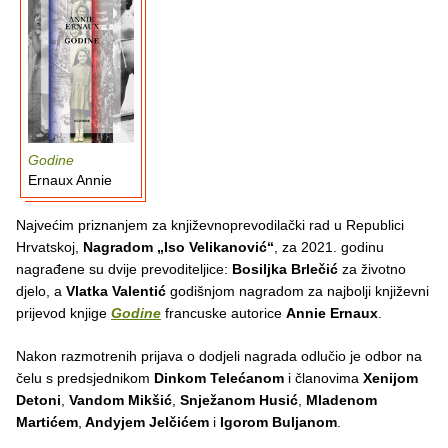
Godine
Ernaux Annie
Najvećim priznanjem za književnoprevodilački rad u Republici
Hrvatskoj,
Nagradom „Iso Velikanović“
, za 2021. godinu
nagrađene su dvije prevoditeljice:
Bosiljka Brlečić
za životno
djelo, a
Vlatka Valentić
godišnjom nagradom za najbolji književni
prijevod knjige
Godine
francuske autorice
Annie Ernaux
.
Nakon razmotrenih prijava o dodjeli nagrada odlučio je odbor na
čelu s predsjednikom
Dinkom Telećanom
i članovima
Xenijom
Detoni
,
Vandom Mikšić
,
Snježanom Husić
,
Mladenom
Martićem
,
Andyjem Jelčićem
i
Igorom Buljanom
.