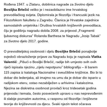
Rođena 1947. u Zlataru, dobitnica nagrade za životno djelo
Bosiljka Brlečić
veliko je i nezaobilazno ime hrvatskog
prevodilačkog svijeta. Diplomirala je filozofiju i francuski jezik na
Filozofskom fakultetu u Zagrebu. Članica je Hrvatske zajednice
samostalnih umjetnika i Društva hrvatskih književnih prevodilaca,
čiju je godišnju nagradu dobila 2008. za prijevod „Fragmenti
ljubavnog diskursa” Rolanda Barthesa te Nagradu „Josip Tabak”
za životno djelo 2017. godine.
O prevoditeljskoj osobnosti i djelu
Bosiljke Brlečić
ponajbolje
svjedoči obrazloženje prijave za Nagradu koju je napisala
Vlatka
Valentić
: „Pišući o Bosiljki Brlečić, radije bih umjesto svih ovih
riječi ispisala njezinu „cijelu nepotpunu” bibliografiju – ili barem
115 zapisa iz kataloga Nacionalne i sveučilišne knjižnice. Bio bi to
dobar dio ledenjaka, ali imajmo na umu da je dobar dio ispario u
radijskom eteru, ostao nezabilježen u arhivima i katalozima.
Njezina se diskretna osobnost provlači kroz tridesetak godina
prijevoda i temata, često posvećenih upravo u nas neprevođenim
ili slabije poznatim autorima, u rasponu od filozofije i književne
teorije do književnosti za djecu. Svaki njezin tekst očarava