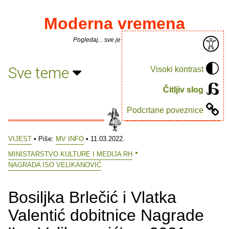
Moderna vremena
Pogledaj... sve je puno knjiga.
Sve teme
Visoki kontrast
Čitljiv slog
Podcrtane poveznice
VIJEST
• Piše:
MV INFO
• 11.03.2022.
MINISTARSTVO KULTURE I MEDIJA RH
NAGRADA ISO VELIKANOVIĆ
Bosiljka Brlečić i Vlatka
Valentić dobitnice Nagrade