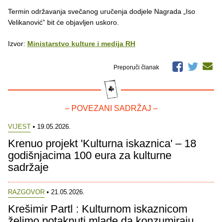
Termin održavanja svečanog uručenja dodjele Nagrada „Iso
Velikanović” bit će objavljen uskoro.
Izvor:
Ministarstvo kulture i medija RH
Preporuči članak
– POVEZANI SADRŽAJ –
VIJEST
• 19.05.2026.
Krenuo projekt 'Kulturna iskaznica' – 18
godišnjacima 100 eura za kulturne
sadržaje
RAZGOVOR
• 21.05.2026.
Krešimir Partl : Kulturnom iskaznicom
želimo potaknuti mlade da konzumiraju