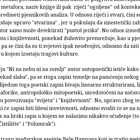
 metafora, naziv knjige ili pak riječi "ogoljene" od konteks
redmeti pjesnikovih analiza. U odnosu riječi i stvari, čini s
daje upravo "stvarima" , jer u pokušaju da sinestetički za
utor samo može detektirati "pustoš jezika". No odnos izmeđ
ota i književnosti, ponekad duhovito premrežuje, kao u pj
 pa se čini da su ti svjetovi ipak neodvojivi, odnosno da niti 
 u kojem izostaju tragovi kulture.
u "Ni na nebu ni na zemlji" autor autopoetički ističe kako
kad slaba", pa se stoga zapisi temelje na pamćenju nekog 
lijedom toga poetski zapisi bivaju linearno strukturirani, l
aforike, antropološko-mitopoetski, usredotočeni na uočav
u povezivanju "svijeta" i "književnosti". No, upravo zbog te
i će zapisi biti lišeni invetivnosti, odnosno svodit će se na
ak na lirski zapis u kojem ne nalazimo nikakvo očuđenje (to
Čistilište" i "Polumrak").
a tragu mađarskog esejiste Bele Hamvasa koji je tražio met