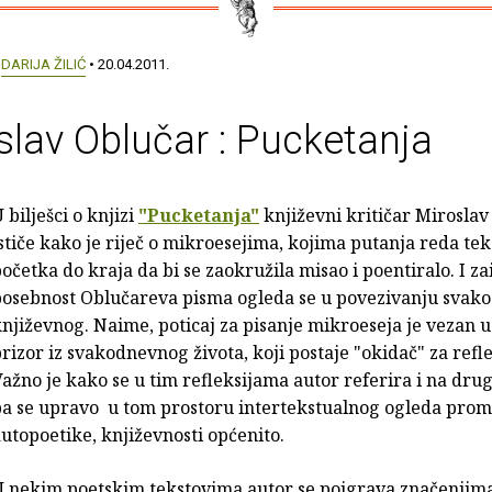
:
DARIJA ŽILIĆ
• 20.04.2011.
slav Oblučar : Pucketanja
 bilješci o knjizi
"Pucketanja"
književni kritičar Mirosla
stiče kako je riječ o mikroesejima, kojima putanja reda tek
očetka do kraja da bi se zaokružila misao i poentiralo. I zai
posebnost Oblučareva pisma ogleda se u povezivanju svak
njiževnog. Naime, poticaj za pisanje mikroeseja je vezan u
rizor iz svakodnevnog života, koji postaje "okidač" za refle
ažno je kako se u tim refleksijama autor referira i na drug
a se upravo u tom prostoru intertekstualnog ogleda promi
utopoetike, književnosti općenito.
 nekim poetskim tekstovima autor se poigrava značenjima 