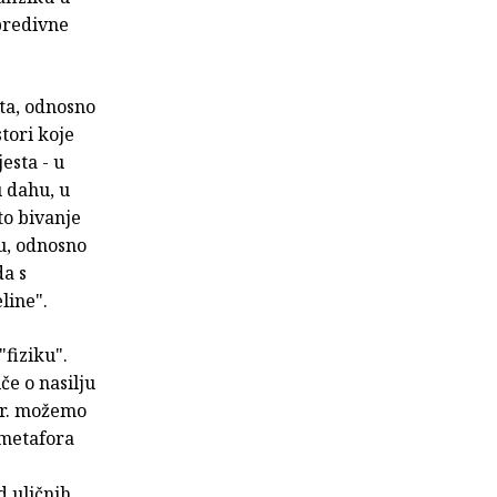
 predivne
ta, odnosno
tori koje
esta - u
u dahu, u
to bivanje
nu, odnosno
da s
line".
"fiziku".
če o nasilju
npr. možemo
 metafora
d uličnih