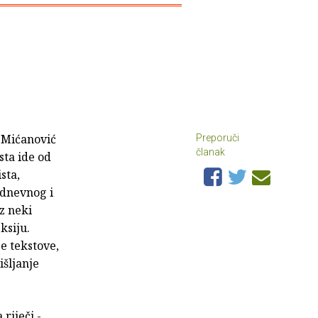
v Mićanović
Preporuči
članak
sta ide od
sta,
odnevnog i
z neki
ksiju.
e tekstove,
šljanje
riječi -