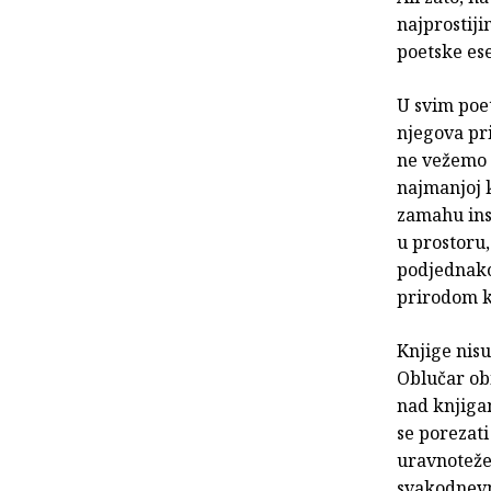
najprostiji
poetske ese
U svim poe
njegova pri
ne vežemo u
najmanjoj k
zamahu insp
u prostoru,
podjednako 
prirodom ko
Knjige nisu
Oblučar obi
nad knjigam
se porezati
uravnotežen
svakodnevn