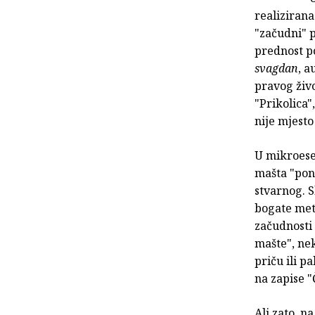
realizirana
"začudni" p
prednost po
svagdan
, a
pravog živ
"Prikolica",
nije mjesto
U mikroesej
mašta "pone
stvarnog. S
bogate met
začudnosti 
mašte", nek
priču ili p
na zapise "
Ali zato, n