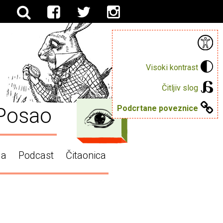
Visoki kontrast
Čitljiv slog
Posao
Podcrtane poveznice
ga
Podcast
Čitaonica