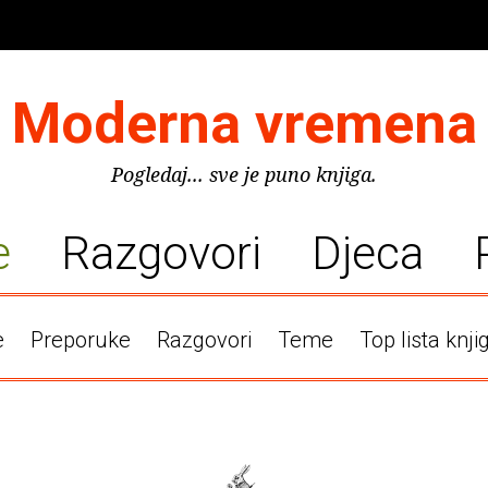
Moderna vremena
Pogledaj... sve je puno knjiga.
e
Razgovori
Djeca
e
Preporuke
Razgovori
Teme
Top lista knji