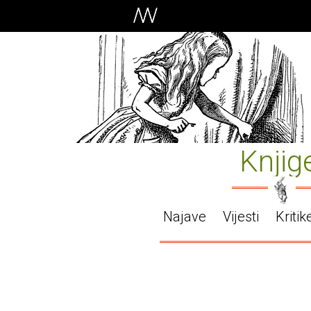
Knjig
Najave
Vijesti
Kritik