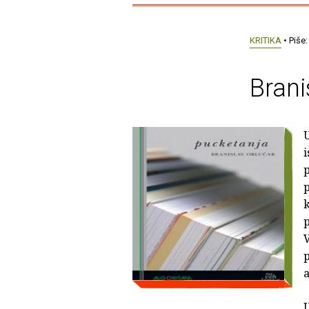
KRITIKA
• Piše
Brani
U
i
p
k
p
V
p
a
U