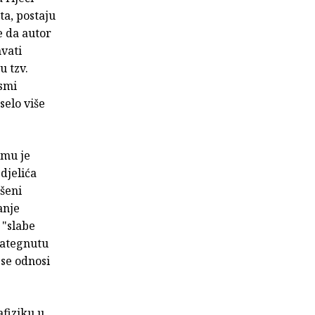
ta, postaju
e da autor
hvati
u tzv.
esmi
selo više
 mu je
djelića
išeni
anje
 "slabe
 nategnutu
 se odnosi
afiziku u