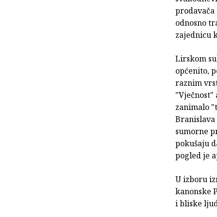
prodavača i
odnosno tra
zajednicu 
Lirskom su
općenito, p
raznim vrs
"Vječnost" 
zanimalo "t
Branislava 
sumorne pro
pokušaju da
pogled je a
U izboru iz
kanonske P
i bliske lju