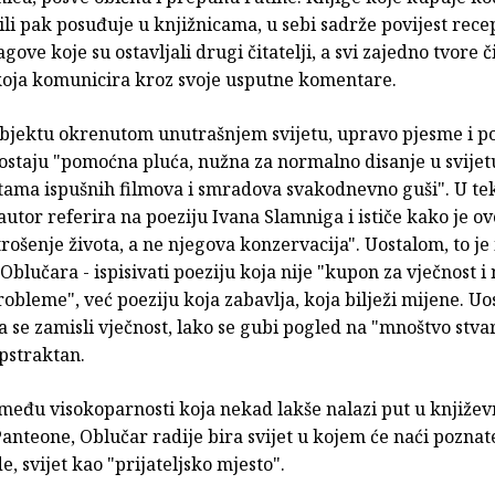
li pak posuđuje u knjižnicama, u sebi sadrže povijest recep
gove koje su ostavljali drugi čitatelji, a svi zajedno tvore č
koja komunicira kroz svoje usputne komentare.
bjektu okrenutom unutrašnjem svijetu, upravo pjesme i po
ostaju "pomoćna pluća, nužna za normalno disanje u svijetu
tama ispušnih filmova i smradova svakodnevno guši". U te
autor referira na poeziju Ivana Slamniga i ističe kako je o
rošenje života, a ne njegova konzervacija". Uostalom, to je 
Oblučara - ispisivati poeziju koja nije "kupon za vječnost i
bleme", već poeziju koja zabavlja, koja bilježi mijene. Uo
 se zamisli vječnost, lako se gubi pogled na "mnoštvo stvari
pstraktan.
među visokoparnosti koja nekad lakše nalazi put u književ
anteone, Oblučar radije bira svijet u kojem će naći pozna
de, svijet kao "prijateljsko mjesto".