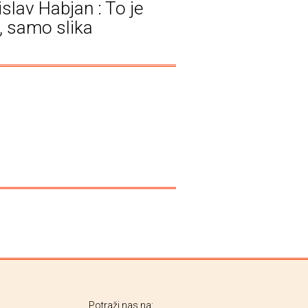
islav Habjan : To je
a, samo slika
Potraži nas na: