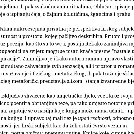
m jelima ili pak svakodnevnim ritualima, Oblučar ispisuje
je o ispijanju čaja, o čajnim kolutićima, žgancima i grahu.
tskim mikroesejima prisutna je perspektiva lirskog subjek
sutnost u prostoru, kojeg pažljivo deskribira. Pritom i pros
z poeziju, kao što su to wc-i, postaju itekako zanimljiva mj
upaonici na svijetu mogu se pisati kraće pjesme "nastale 
iracije". Zanimljivo je i kako autora zanima upravo vlasti
 simultano zahvaćanje svih senzacija, ali i prostor u roma
uvažavanje i fizičkog i metafizičkog, ili pak traženje skla
jeg metaforički predstavlja slikom "stanja izvanredne bje
 isključivo shvaćene kao umjetničko djelo, već i kroz svoju 
čno poentira obrtanjima teze, pa tako umjesto notorne pri
a, zapituje se o nasilju koje knjiga može nama učiniti - 
 na knjigu. I upravo taj mali rez je
upad realnosti
, odnosno
osti, jer lirski subjekt kao da želi ostati čvrsto vezan uz
icu, posve običnu i prepunu rutine. Knjige koje kupuje ko