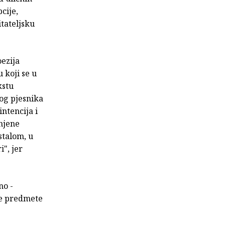
cije,
itateljsku
ezija
 koji se u
kstu
vog pjesnika
intencija i
 njene
stalom, u
", jer
no -
te predmete