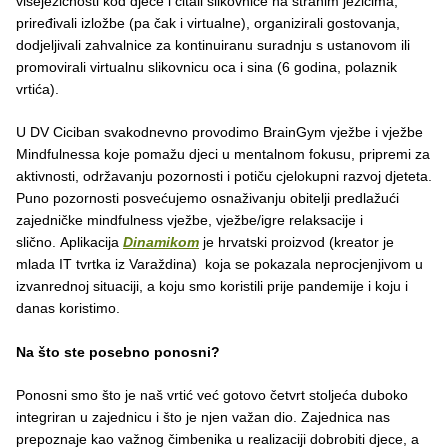
višejezičnosti kod djece i čitali slikovnice na stranim jezicima,
priređivali izložbe (pa čak i virtualne), organizirali gostovanja,
dodjeljivali zahvalnice za kontinuiranu suradnju s ustanovom ili
promovirali virtualnu slikovnicu oca i sina (6 godina, polaznik
vrtića).
U DV Ciciban svakodnevno provodimo BrainGym vježbe i vježbe
Mindfulnessa koje pomažu djeci u mentalnom fokusu, pripremi za
aktivnosti, održavanju pozornosti i potiču cjelokupni razvoj djeteta.
Puno pozornosti posvećujemo osnaživanju obitelji predlažući
zajedničke mindfulness vježbe, vježbe/igre relaksacije i
slično. Aplikacija
Dinamikom
je hrvatski proizvod (kreator je
mlada IT tvrtka iz Varaždina) koja se pokazala neprocjenjivom u
izvanrednoj situaciji, a koju smo koristili prije pandemije i koju i
danas koristimo.
Na što ste posebno ponosni?
Ponosni smo što je naš vrtić već gotovo četvrt stoljeća duboko
integriran u zajednicu i što je njen važan dio. Zajednica nas
prepoznaje kao važnog čimbenika u realizaciji dobrobiti djece, a