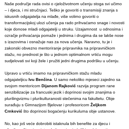
Naše područje rada ovisi o cjeloživotnom učenju stoga svi učimo
– i djeca, i mi stručnjaci. Teško je govoriti o transmisiji znanja s
iskusnih odgajatelja na mlađe, više volimo govoriti o
transformacijskoj ulozi učenja pa rado prihvaćamo snage i novosti
koje donose mladi odgajatelji u struku. Uzajamnost u odnosima i
ozračje prihvaćanja pomaže i jednima i drugima da se lakše nose
s izazovima i osnažuje nas za nova učenja. Naravno, tu je i
zakonski obvezno mentoriranje pripravnika na pripravničkom
stažu, no prednost je što u jednom optimalnom vrtiću mogu
sudjelovati svi koji žele i pružiti jedni drugima podršku u učenju.
Upravo u vrtiću imamo na pripravničkom stažu mladu
odgajateljicu
Ivu Benčina
. U samo nekoliko mjeseci zajedno sa
svojom mentoricom
Dijanom Rajković
razvija program rane
senzibilizacije za francuski jezik i doprinosi svojim znanjima o
plurilingvizmu i plurikulturanosti stečenima na fakultetu. Obje
surađuju s Gimnazijom Bjelovar i profesoricom
Željkom
Crnković
što doprinosi bogaćenju kurikuluma obje ustanove.
No, kao još veće dobrobiti istaknula bih benefite za djecu i