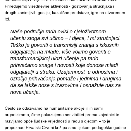
Priređujemo višednevne aktivnosti - gostovanja stručnjaka i
drugih zanimljivih gostiju, kazališne predstave, igre na otvorenom
itd.
Naše područje rada ovisi o cjeloživotnom
učenju stoga svi učimo – i djeca, i mi stručnjaci.
Teško je govoriti o transmisiji znanja s iskusnih
odgajatelja na mlađe, više volimo govoriti o
transformacijskoj ulozi učenja pa rado
prihvaćamo snage i novosti koje donose mladi
odgajatelji u struku. Uzajamnost u odnosima i
ozračje prihvaćanja pomaže i jednima i drugima
da se lakše nose s izazovima i osnažuje nas za
nova učenja.
Često se odazivamo na humanitarne akcije ili ih sami
organiziramo, čime pokazujemo senzibilitet prema zajednici te
razvijamo opće ljudske vrijednosti u radu s djecom – to je
prepoznao Hrvatski Crveni križ pa smo tijekom pedagoške godine