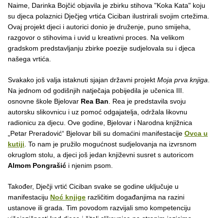
Naime, Darinka Bojčić objavila je zbirku stihova "Koka Kata" koju
su djeca polaznici Dječjeg vrtića Ciciban ilustrirali svojim crtežima.
Ovaj projekt djeci i autorici donio je druženje, puno smijeha,
razgovor o stihovima i uvid u kreativni proces. Na velikom
gradskom predstavljanju zbirke poezije sudjelovala su i djeca
našega vrtića.
Svakako još valja istaknuti sjajan državni projekt
Moja prva knjiga
.
Na jednom od godišnjih natječaja pobijedila je učenica III.
osnovne škole Bjelovar
Rea Ban
. Rea je predstavila svoju
autorsku slikovnicu i uz pomoć odgajatelja, održala likovnu
radionicu za djecu. Ove godine, Bjelovar i Narodna knjižnica
„Petar Preradović“ Bjelovar bili su domaćini manifestacije
Ovca u
kutiji
. To nam je pružilo mogućnost sudjelovanja na izvrsnom
okruglom stolu, a djeci još jedan književni susret s autoricom
Almom Pongrašić
i njenim psom.
Također, Dječji vrtić Ciciban svake se godine uključuje u
manifestaciju
Noć knjige
različitim događanjima na razini
ustanove ili grada. Tim povodom razvijali smo kompetenciju