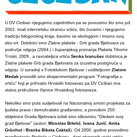
U DV Ciciban njegujemo zajedništvo pa se ponosimo što smo još
2002. imali internetsku stranicu vrtića, što čuvamo i njegujemo
tradiciju bilogorskog kraja, bavimo se ekologijom i imamo svoj
eko-vrt. Dobitnici smo Zlatne plakete - Grb grada Bjelovara za
područje odgoja (2004.) i županijskog priznanja Plaketa Tihomir
Trnski, 2009., a ravnateljica vrtića
Senka Ivanušec
dobitnica je
Zlatne plakete Grb grada Bjelovara za izuzetna postignuća u
odgoju. U suradnji s Fotoklubom Bjelovar i voditeljicom
Zlatom
Medak
provodili smo eksperimentalni program "Fotografija u
vrtiću" koji je prihvatio Hrvatski fotosavez pa DV Ciciban ima
status pridružene članice Hrvatskog fotosaveza.
Nekoliko smo puta sudjelovali na Nacionalnoj smotri projekata za
ljudska prava i demokratsko građanstvo, a povodom 250.
obljetnice Grada Bjelovara izdali smo slikovnicu "Gledam svoj
grad Bjelovar" (autori:
Miroslav Brletić
,
Ivana Jurić
,
Anita
Grünhut
i
Branka Biketa Caktaš
). Od 2000. godine provodimo
manifestaciju
Proljeće u Cicibanu
- dani otvorenih vrata vrtića.