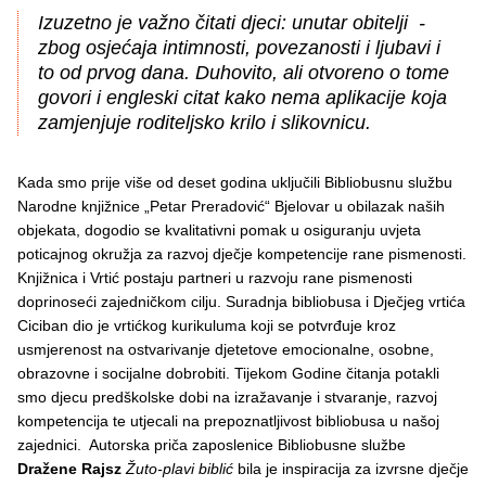
Izuzetno je važno čitati djeci: unutar obitelji -
zbog osjećaja intimnosti, povezanosti i ljubavi i
to od prvog dana. Duhovito, ali otvoreno o tome
govori i engleski citat kako nema aplikacije koja
zamjenjuje roditeljsko krilo i slikovnicu.
Kada smo prije više od deset godina uključili Bibliobusnu službu
Narodne knjižnice „Petar Preradović“ Bjelovar u obilazak naših
objekata, dogodio se kvalitativni pomak u osiguranju uvjeta
poticajnog okružja za razvoj dječje kompetencije rane pismenosti.
Knjižnica i Vrtić postaju partneri u razvoju rane pismenosti
doprinoseći zajedničkom cilju. Suradnja bibliobusa i Dječjeg vrtića
Ciciban dio je vrtićkog kurikuluma koji se potvrđuje kroz
usmjerenost na ostvarivanje djetetove emocionalne, osobne,
obrazovne i socijalne dobrobiti. Tijekom Godine čitanja potakli
smo djecu predškolske dobi na izražavanje i stvaranje, razvoj
kompetencija te utjecali na prepoznatljivost bibliobusa u našoj
zajednici. Autorska priča zaposlenice Bibliobusne službe
Dražene Rajsz
Žuto-plavi biblić
bila je inspiracija za izvrsne dječje