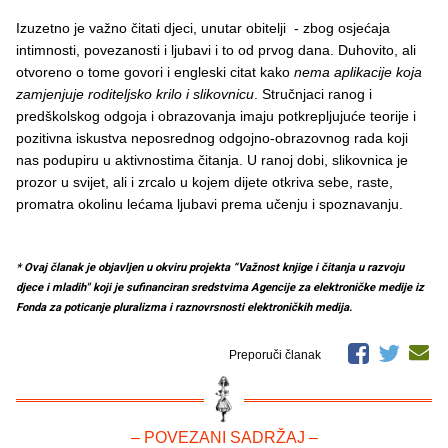
Izuzetno je važno čitati djeci, unutar obitelji - zbog osjećaja
intimnosti, povezanosti i ljubavi i to od prvog dana. Duhovito, ali
otvoreno o tome govori i engleski citat kako
nema aplikacije koja
zamjenjuje roditeljsko krilo i slikovnicu
. Stručnjaci ranog i
predškolskog odgoja i obrazovanja imaju potkrepljujuće teorije i
pozitivna iskustva neposrednog odgojno-obrazovnog rada koji
nas podupiru u aktivnostima čitanja. U ranoj dobi, slikovnica je
prozor u svijet, ali i zrcalo u kojem dijete otkriva sebe, raste,
promatra okolinu lećama ljubavi prema učenju i spoznavanju.
* Ovaj članak je objavljen u okviru projekta “Važnost knjige i čitanja u razvoju
djece i mladih" koji je sufinanciran sredstvima Agencije za elektroničke medije iz
Fonda za poticanje pluralizma i raznovrsnosti elektroničkih medija.
Preporuči članak
– POVEZANI SADRŽAJ –