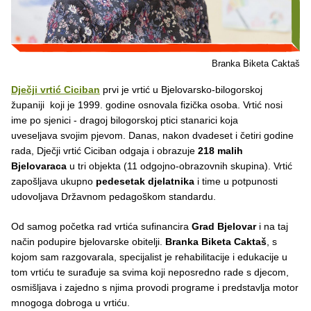
Branka Biketa Caktaš
Dječji vrtić Ciciban
prvi je vrtić u Bjelovarsko-bilogorskoj
županiji koji je 1999. godine osnovala fizička osoba. Vrtić nosi
ime po sjenici - dragoj bilogorskoj ptici stanarici koja
uveseljava svojim pjevom. Danas, nakon dvadeset i četiri godine
rada, Dječji vrtić Ciciban odgaja i obrazuje
218 malih
Bjelovaraca
u tri objekta (11 odgojno-obrazovnih skupina). Vrtić
zapošljava ukupno
pedesetak djelatnika
i time u potpunosti
udovoljava Državnom pedagoškom standardu.
Od samog početka rad vrtića sufinancira
Grad Bjelovar
i na taj
način podupire bjelovarske obitelji.
Branka Biketa Caktaš
, s
kojom sam razgovarala, specijalist je rehabilitacije i edukacije u
tom vrtiću te surađuje sa svima koji neposredno rade s djecom,
osmišljava i zajedno s njima provodi programe i predstavlja motor
mnogoga dobroga u vrtiću.