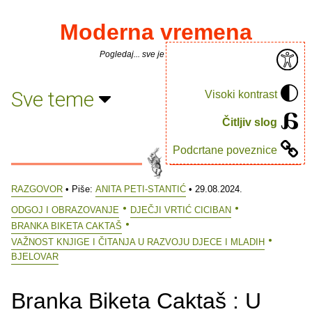
Moderna vremena
Pogledaj... sve je puno knjiga.
Sve teme
Visoki kontrast
Čitljiv slog
Podcrtane poveznice
RAZGOVOR
• Piše:
ANITA PETI-STANTIĆ
• 29.08.2024.
ODGOJ I OBRAZOVANJE
DJEČJI VRTIĆ CICIBAN
BRANKA BIKETA CAKTAŠ
VAŽNOST KNJIGE I ČITANJA U RAZVOJU DJECE I MLADIH
BJELOVAR
Branka Biketa Caktaš : U