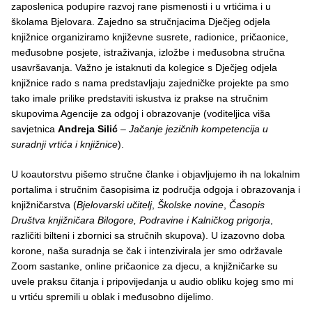
zaposlenica podupire razvoj rane pismenosti i u vrtićima i u
školama Bjelovara. Zajedno sa stručnjacima Dječjeg odjela
knjižnice organiziramo književne susrete, radionice, pričaonice,
međusobne posjete, istraživanja, izložbe i međusobna stručna
usavršavanja. Važno je istaknuti da kolegice s Dječjeg odjela
knjižnice rado s nama predstavljaju zajedničke projekte pa smo
tako imale prilike predstaviti iskustva iz prakse na stručnim
skupovima Agencije za odgoj i obrazovanje (voditeljica viša
savjetnica
Andreja Silić
–
Jačanje jezičnih kompetencija u
suradnji vrtića i knjižnice
).
U koautorstvu pišemo stručne članke i objavljujemo ih na lokalnim
portalima i stručnim časopisima iz područja odgoja i obrazovanja i
knjižničarstva (
Bjelovarski učitelj
,
Školske novine
,
Časopis
Društva knjižničara Bilogore, Podravine i Kalničkog prigorja
,
različiti bilteni i zbornici sa stručnih skupova). U izazovno doba
korone, naša suradnja se čak i intenzivirala jer smo održavale
Zoom sastanke, online pričaonice za djecu, a knjižničarke su
uvele praksu čitanja i pripovijedanja u audio obliku kojeg smo mi
u vrtiću spremili u oblak i međusobno dijelimo.