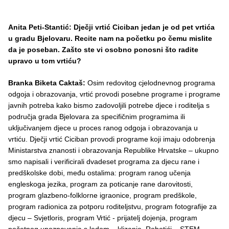
Anita Peti-Stantić: Dječji vrtić Ciciban jedan je od pet vrtića
u gradu Bjelovaru. Recite nam na početku po čemu mislite
da je poseban. Zašto ste vi osobno ponosni što radite
upravo u tom vrtiću?
Branka Biketa Caktaš:
Osim redovitog cjelodnevnog programa
odgoja i obrazovanja, vrtić provodi posebne programe i programe
javnih potreba kako bismo zadovoljili potrebe djece i roditelja s
područja grada Bjelovara za specifičnim programima ili
uključivanjem djece u proces ranog odgoja i obrazovanja u
vrtiću. Dječji vrtić Ciciban provodi programe koji imaju odobrenja
Ministarstva znanosti i obrazovanja Republike Hrvatske – ukupno
smo napisali i verificirali dvadeset programa za djecu rane i
predškolske dobi, među ostalima: program ranog učenja
engleskoga jezika, program za poticanje rane darovitosti,
program glazbeno-folklorne igraonice, program predškole,
program radionica za potporu roditeljstvu, program fotografije za
djecu – Svjetloris, program Vrtić - prijatelj dojenja, program
početnog upoznavanja s ledom – klizanje, Robotići – STEM