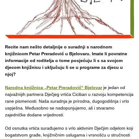
Recite nam nešto detaljnije o suradnji s narodnom
knjižnicom Petar Preradović u Bjelovaru. Imate li povratne
informacije od roditelja o tome posjećuju li s sa svojom
djecom knjižnicu i uključuju li se u programe za djecu u
njoj?
Narodna knjižnica „Petar Preradović“ Bjelovar
je jedan od
najvažnijih partnera Dječjeg vrtića Ciciban u razvoju kompetencija
rane pismenosti. Naša suradnja je prirodna, dugogodišnja i vrlo
uspješna. Međusobno se nadopunjujemo, ali i stvaramo
zajedničke dodane vrijednosti.
Od osnutka vrtića surađujemo s vrlo aktivnim Dječjim odjelom koji
bogatstvom građe, knjižničnim uslugama i vrsnošću u stručnosti