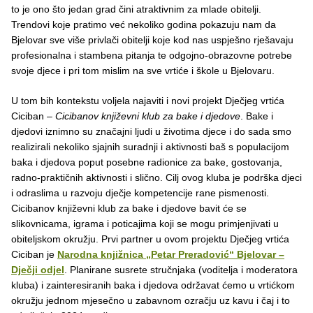
to je ono što jedan grad čini atraktivnim za mlade obitelji.
Trendovi koje pratimo već nekoliko godina pokazuju nam da
Bjelovar sve više privlači obitelji koje kod nas uspješno rješavaju
profesionalna i stambena pitanja te odgojno-obrazovne potrebe
svoje djece i pri tom mislim na sve vrtiće i škole u Bjelovaru.
U tom bih kontekstu voljela najaviti i novi projekt Dječjeg vrtića
Ciciban –
Cicibanov književni klub za bake i djedove
. Bake i
djedovi iznimno su značajni ljudi u životima djece i do sada smo
realizirali nekoliko sjajnih suradnji i aktivnosti baš s populacijom
baka i djedova poput posebne radionice za bake, gostovanja,
radno-praktičnih aktivnosti i slično. Cilj ovog kluba je podrška djeci
i odraslima u razvoju dječje kompetencije rane pismenosti.
Cicibanov književni klub za bake i djedove bavit će se
slikovnicama, igrama i poticajima koji se mogu primjenjivati u
obiteljskom okružju. Prvi partner u ovom projektu Dječjeg vrtića
Ciciban je
Narodna knjižnica „Petar Preradović“ Bjelovar –
Dječji odjel
. Planirane susrete stručnjaka (voditelja i moderatora
kluba) i zainteresiranih baka i djedova održavat ćemo u vrtićkom
okružju jednom mjesečno u zabavnom ozračju uz kavu i čaj i to