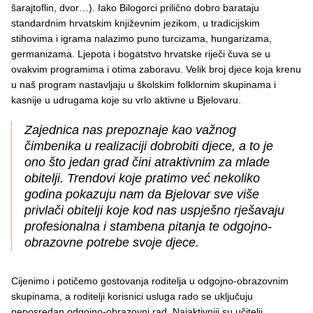
šarajtoflin, dvor…). Iako Bilogorci prilično dobro barataju
standardnim hrvatskim književnim jezikom, u tradicijskim
stihovima i igrama nalazimo puno turcizama, hungarizama,
germanizama. Ljepota i bogatstvo hrvatske riječi čuva se u
ovakvim programima i otima zaboravu. Velik broj djece koja krenu
u naš program nastavljaju u školskim folklornim skupinama i
kasnije u udrugama koje su vrlo aktivne u Bjelovaru.
Zajednica nas prepoznaje kao važnog
čimbenika u realizaciji dobrobiti djece, a to je
ono što jedan grad čini atraktivnim za mlade
obitelji. Trendovi koje pratimo već nekoliko
godina pokazuju nam da Bjelovar sve više
privlači obitelji koje kod nas uspješno rješavaju
profesionalna i stambena pitanja te odgojno-
obrazovne potrebe svoje djece.
Cijenimo i potičemo gostovanja roditelja u odgojno-obrazovnim
skupinama, a roditelji korisnici usluga rado se uključuju
neposredan odgojno-obrazovni rad. Najaktivniji su učitelji,