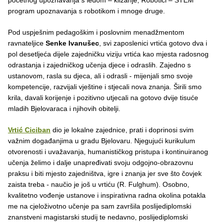
program upoznavanja s robotikom i mnoge druge.
Pod uspješnim pedagoškim i poslovnim menadžmentom
ravnateljice
Senke Ivanušec
, svi zaposlenici vrtića gotovo dva i
pol desetljeća dijele zajedničku viziju vrtića kao mjesta radosnog
odrastanja i zajedničkog učenja djece i odraslih. Zajedno s
ustanovom, rasla su djeca, ali i odrasli - mijenjali smo svoje
kompetencije, razvijali vještine i stjecali nova znanja. Širili smo
krila, davali korijenje i pozitivno utjecali na gotovo dvije tisuće
mladih Bjelovaraca i njihovih obitelji.
Vrtić Ciciban
dio je lokalne zajednice, prati i doprinosi svim
važnim događanjima u gradu Bjelovaru. Njegujući kurikulum
otvorenosti i uvažavanja, humanističkog pristupa i kontinuiranog
učenja želimo i dalje unapređivati svoju odgojno-obrazovnu
praksu i biti mjesto zajedništva, igre i znanja jer sve što čovjek
zaista treba - naučio je još u vrtiću (R. Fulghum). Osobno,
kvalitetno vođenje ustanove i inspirativna radna okolina potakla
me na cjeloživotno učenje pa sam završila poslijediplomski
znanstveni magistarski studij te nedavno, poslijediplomski