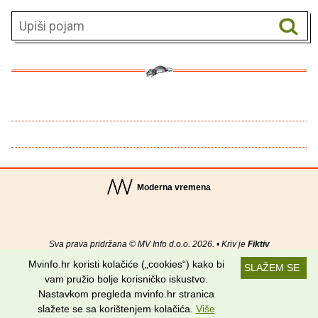
Moderna vremena
Sva prava pridržana © MV Info d.o.o. 2026. • Kriv je
Fiktiv
Mvinfo.hr koristi kolačiće („cookies“) kako bi
SLAŽEM SE
O nama
•
Pomoć
•
Uvjeti korištenja
•
RSS kanali
vam pružio bolje korisničko iskustvo.
Nastavkom pregleda mvinfo.hr stranica
Potraži nas na:
slažete se sa korištenjem kolačića.
Više