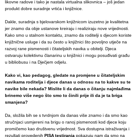
likovne radove i tako je nastala virtualna slikovnica – još jedan
produkt dobre suradnje vrtića i knjižnice.
Dakle, suradnja s bjelovarskom knjižnicom izuzetno je kvalitetna
jer znamo da obje ustanove kreiraju i realiziraju nove vrijednosti.
Kako smo u stalnom kontaktu, znamo da roditelji s djecom koriste
knjižnične usluge i da su često u knjižnici što povoljno utječe na
razvoj rane pismenosti i čitateljskih navika u obitelji. Djeca
ostvaruju kolektivnu članarinu u knjižnici i mogu posuđivati građu
u bibliobusu i na Dječjem odjelu.
Kako vi, kao pedagog, gledate na promjene u čitateljskim
navikama roditelja i djece danas u odnosu na to kakve su te
navike bile nekada? Mislite li da danas o čitanju najmlađima
brinemo više nego što smo to činili prije ili da je ta briga
smanjena?
Da, složila bih se s tvrdnjom da danas više znamo i da smo kao
stručnjaci usmjereni na brigu o ranoj pismenosti kod djece koju
promičemo kao društvenu vrijednost. Sva dostupna istraživanja i
rezultati provedenih
PISA testiranja
pokazuju nam da smo na