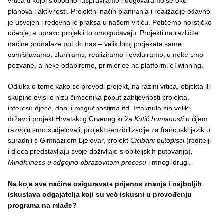
vrtića u kojoj slobodno raspravljamo i dogovaramo se oko
planova i aktivnosti. Projektni način planiranja i realizacije odavno
je usvojen i redovna je praksa u našem vrtiću. Potičemo holističko
učenje, a upravo projekti to omogućavaju. Projekti na različite
načine pronalaze put do nas – velik broj projekata same
osmišljavamo, planiramo, realiziramo i evaluiramo, u neke smo
pozvane, a neke odabiremo, primjerice na platformi eTwinning.
Odluka o tome kako se provodi projekt, na razini vrtića, objekta ili
skupine ovisi o nizu čimbenika poput zahtjevnosti projekta,
interesu djece, dobi i mogućnostima itd. Istaknula bih veliki
državni projekt Hrvatskog Crvenog križa
Kutić humanosti
u čijem
razvoju smo sudjelovali, projekt senzibilizacije za francuski jezik u
suradnji s Gimnazijom Bjelovar, projekt
Cicibani putopisci
(roditelji
i djeca predstavljaju svoje doživljaje s obiteljskih putovanja),
Mindfulness u odgojno-obrazovnom procesu
i mnogi drugi.
Na koje sve načine osiguravate prijenos znanja i najboljih
iskustava odgajatelja koji su već iskusni u provođenju
programa na mlađe?