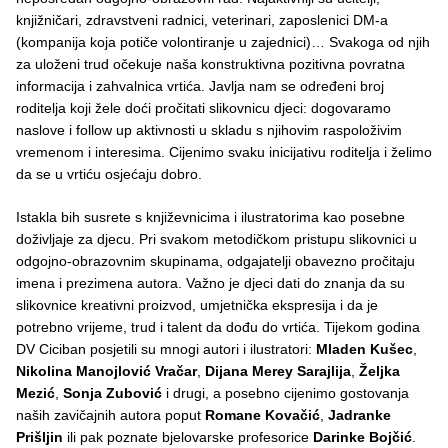
knjižničari, zdravstveni radnici, veterinari, zaposlenici DM-a
(kompanija koja potiče volontiranje u zajednici)… Svakoga od njih
za uloženi trud očekuje naša konstruktivna pozitivna povratna
informacija i zahvalnica vrtića. Javlja nam se određeni broj
roditelja koji žele doći pročitati slikovnicu djeci: dogovaramo
naslove i follow up aktivnosti u skladu s njihovim raspoloživim
vremenom i interesima. Cijenimo svaku inicijativu roditelja i želimo
da se u vrtiću osjećaju dobro.
Istakla bih susrete s književnicima i ilustratorima kao posebne
doživljaje za djecu. Pri svakom metodičkom pristupu slikovnici u
odgojno-obrazovnim skupinama, odgajatelji obavezno pročitaju
imena i prezimena autora. Važno je djeci dati do znanja da su
slikovnice kreativni proizvod, umjetnička ekspresija i da je
potrebno vrijeme, trud i talent da dođu do vrtića. Tijekom godina
DV Ciciban posjetili su mnogi autori i ilustratori:
Mladen Kušec
,
Nikolina Manojlović Vračar
,
Dijana Merey Sarajlija
,
Željka
Mezić
,
Sonja Zubović
i drugi, a posebno cijenimo gostovanja
naših zavičajnih autora poput
Romane Kovačić
,
Jadranke
Prišljin
ili pak poznate bjelovarske profesorice
Darinke Bojčić
.