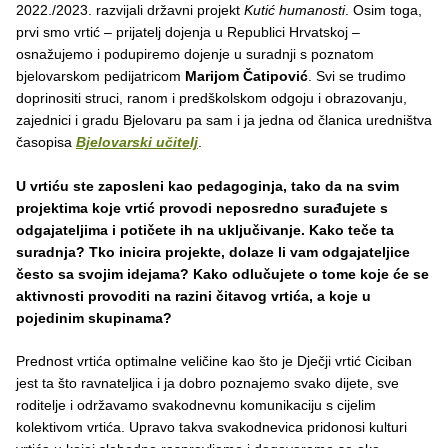
2022./2023. razvijali državni projekt
Kutić humanosti
. Osim toga,
prvi smo vrtić – prijatelj dojenja u Republici Hrvatskoj –
osnažujemo i podupiremo dojenje u suradnji s poznatom
bjelovarskom pedijatricom
Marijom Čatipović
. Svi se trudimo
doprinositi struci, ranom i predškolskom odgoju i obrazovanju,
zajednici i gradu Bjelovaru pa sam i ja jedna od članica uredništva
časopisa
Bjelovarski učitelj
.
U vrtiću ste zaposleni kao pedagoginja, tako da na svim
projektima koje vrtić provodi neposredno surađujete s
odgajateljima i potičete ih na uključivanje. Kako teče ta
suradnja? Tko inicira projekte, dolaze li vam odgajateljice
često sa svojim idejama? Kako odlučujete o tome koje će se
aktivnosti provoditi na razini čitavog vrtića, a koje u
pojedinim skupinama?
Prednost vrtića optimalne veličine kao što je Dječji vrtić Ciciban
jest ta što ravnateljica i ja dobro poznajemo svako dijete, sve
roditelje i održavamo svakodnevnu komunikaciju s cijelim
kolektivom vrtića. Upravo takva svakodnevica pridonosi kulturi