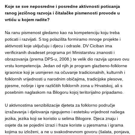
Koje se sve neposredne i posredne aktivnosti poticanja
ranog jezičnog razvoja i čitalačke pismenosti provode u
vrtiću u kojem radite?
Na ranu pismenost gledamo kao na kompetenciju koju treba
poticati i razvijati. S tog polazišta formiramo mnoge projekte i
aktivnosti koje uključuju i djecu i odrasle. DV Ciciban ima
verificiranih dvadeset programa pri Ministarstvu znanosti i
obrazovanja (prema DPS-u, 2008.) te velik dio razvija upravo ovu
vrstu kompetencija. Jedan od njih je program glazbeno-folklorne
igraonice koji je usmjeren na očuvanje tradicionalnih, kulturnih i
folklornih vrijednosti u narodnim običajima, tradicijske plesove,
pjesme, nošnje i igre različitih folklornih zona u Hrvatskoj, ali s
posebnim naglaskom na Bilogoru kojoj teritorijalno pripadamo.
U aktivnostima senzibilizacije djeteta za folklorno područje
izražavanja i djelovanja njegujemo i estetsku vrijednost našega
jezika, jezika koji se koristio u selima Bilogore. Djeca znaju i
osjete da se pojedini izrazi i fraze koriste u pjesmama i igrama
kojima su izloženi, a ne u svakodnevnom govoru (šalata, ponjava,