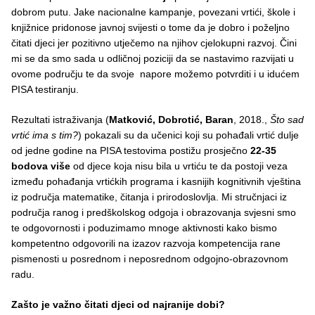
dobrom putu. Jake nacionalne kampanje, povezani vrtići, škole i
knjižnice pridonose javnoj svijesti o tome da je dobro i poželjno
čitati djeci jer pozitivno utječemo na njihov cjelokupni razvoj. Čini
mi se da smo sada u odličnoj poziciji da se nastavimo razvijati u
ovome području te da svoje napore možemo potvrditi i u idućem
PISA testiranju.
Rezultati istraživanja (
Matković, Dobrotić, Baran
, 2018.,
Što sad
vrtić ima s tim?
) pokazali su da učenici koji su pohađali vrtić dulje
od jedne godine na PISA testovima postižu prosječno
22-35
bodova više
od djece koja nisu bila u vrtiću te da postoji veza
između pohađanja vrtićkih programa i kasnijih kognitivnih vještina
iz područja matematike, čitanja i prirodoslovlja. Mi stručnjaci iz
područja ranog i predškolskog odgoja i obrazovanja svjesni smo
te odgovornosti i poduzimamo mnoge aktivnosti kako bismo
kompetentno odgovorili na izazov razvoja kompetencija rane
pismenosti u posrednom i neposrednom odgojno-obrazovnom
radu.
Zašto je važno čitati djeci od najranije dobi?