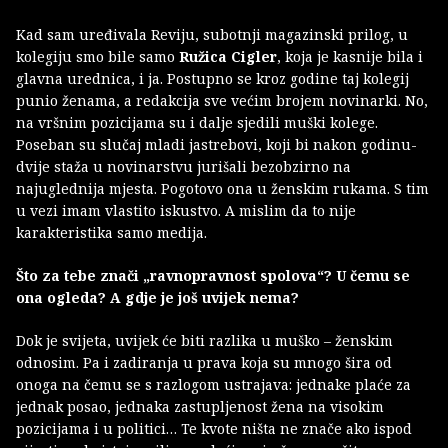
Kad sam uređivala Reviju, subotnji magazinski prilog, u
kolegiju smo bile samo
Ružica Cigler
, koja je kasnije bila i
glavna urednica, i ja. Postupno se kroz godine taj kolegij
punio ženama, a redakcija sve većim brojem novinarki. No,
na vršnim pozicijama su i dalje sjedili muški kolege.
Poseban su slučaj mladi jastrebovi, koji bi nakon godinu-
dvije staža u novinarstvu jurišali bezobzirno na
najuglednija mjesta. Pogotovo ona u ženskim rukama. S tim
u vezi imam vlastito iskustvo. A mislim da to nije
karakteristika samo medija.
Što za tebe znači „ravnopravnost spolova“? U čemu se
ona ogleda? A gdje je još uvijek nema?
Dok je svijeta, uvijek će biti razlika u muško – ženskim
odnosim. Pa i zadiranja u prava koja su mnogo šira od
onoga na čemu se s razlogom ustrajava: jednake plaće za
jednak posao, jednaka zastupljenost žena na visokim
pozicijama i u politici… Te kvote ništa ne znače ako ispod