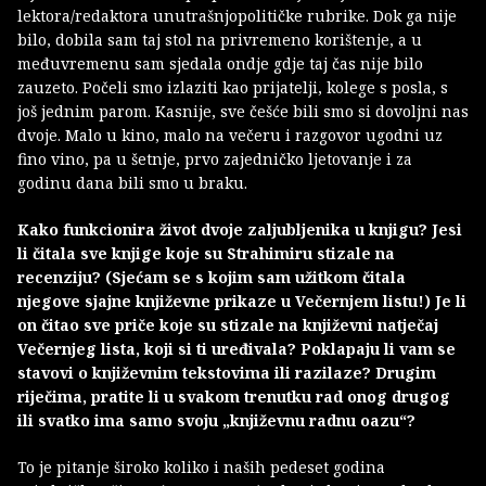
lektora/redaktora unutrašnjopolitičke rubrike. Dok ga nije
bilo, dobila sam taj stol na privremeno korištenje, a u
međuvremenu sam sjedala ondje gdje taj čas nije bilo
zauzeto. Počeli smo izlaziti kao prijatelji, kolege s posla, s
još jednim parom. Kasnije, sve češće bili smo si dovoljni nas
dvoje. Malo u kino, malo na večeru i razgovor ugodni uz
fino vino, pa u šetnje, prvo zajedničko ljetovanje i za
godinu dana bili smo u braku.
Kako funkcionira život dvoje zaljubljenika u knjigu? Jesi
li čitala sve knjige koje su Strahimiru stizale na
recenziju? (Sjećam se s kojim sam užitkom čitala
njegove sjajne književne prikaze u Večernjem listu!) Je li
on čitao sve priče koje su stizale na književni natječaj
Večernjeg lista, koji si ti uređivala? Poklapaju li vam se
stavovi o književnim tekstovima ili razilaze? Drugim
riječima, pratite li u svakom trenutku rad onog drugog
ili svatko ima samo svoju „književnu radnu oazu“?
To je pitanje široko koliko i naših pedeset godina