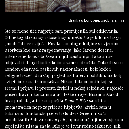
Branka u Londonu, osobna arhiva
Što se mene tiče najprije sam promijenila stil odijevanja.
Od nekog klasičnog i dosadnog u nešto što je bilo na tragu
„mode“ djece cvijeća. Nosila sam
duge haljine
s cvjetnim
uzorkom kao znak raspoznavanja, jako šarene desene,
intenzivne boje, obožavanu ljubičastu npr. Tako su se
odijevali i drugi ljudi s kojima sam se družila. Dolazili su u
London odasvud, različitih nacionalnosti, boje kože i
religije tražeći drukčiji pogled na ljubav i politiku, na bolji
svijet, bez rata i siromaštva. Nisam bila od onih koji su
sretni i prljavi iz protesta živjeli u nekoj zajednici, najčešće
pušeći travu i konzumirajući teške droge. Nisam ništa od
toga probala, ali jesam pušila
Dunhill
. Više sam bila
promatračica nego zagrižena hipijevka. Živjela sam u
luksuznoj londonskoj četvrti Golders Green u kući
ortodoksnih židova kao
au pair
, upoznajući njihovu vjeru o
kojoj ništa nisam znala. Bilo je to izvanredno iskustvo. Bili