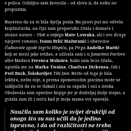
s polica. Ozbiljno sam krenula – od slova A, da neku ne
propustim.
Naravno da su to bila dječja posla. Na pravi put me odvela
knjižničarka, na čiju sam preporuku čitala i domaće i
strane autore –
Vlak u snijegu
Mate Lovraka
, ali i sve druge
njegove romane,
Ivanu Brlić Mažuranić
i obavezne
Čudnovate zgode šegrta Hlapića
, pa
Pirga
Anđelke Martić
koji se meni jako sviđao, a uživala sam i u
Junacima Pavlove
ulice
Mađara
Ferenca Molnára
. Kako sam brzo čitala,
uputila me na
Marka Twaina
,
Charlesa Dickensa
, čak i
Perl Buck
,
Šolohovljev
Tihi Don
. Nešto od toga je bila
lektira, nešto nije, a prema spomenutim piscima može se
zaključiti da su se tiskali i oni sa zapada i oni s istoka.
Obožavala sam opsežne knjige jer je doživljaj dulje trajao, a
gutala sam ih i noću kad je moja mama već spavala.
Naučila sam koliko je svijet drukčiji od
onoga što su nas učili da je jedino
ispravno, i da od različitosti ne treba