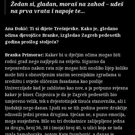
Žedan si, gladan, moraš na zahod – uđeš
na prva vrata i napoje te...
Ana Đokić: Ti si dijete Trešnjevke. Kako je, gledano
očima djevojčice Branke, izgledao Zagreb pedesetih
godina prošlog stoljeća?
Branka Primorac:
Kakav bi u dječjim očima mogao biti
rodni grad nego najljepši na svijetu. Sigurno da
neposredno nakon rata nije mogao biti onoliko lijep koliko
može biti s obnovljenim starim secesijskim zgradama u
središtu i svježe oličenim fasadama kao poslije
Univerzijade kad je zablistao kao nov, a ja potpuno svjesna
kakav je biser. Činjenica je da je Zagreb pedesetih bio
umjereno velik, tek s dvjestotinjak tisuća stanovnika, ali i
ljudskiji nego danas. Ljudi su se tih godina posve drukčije
odnosili jedni prema drugima. Sjećam se, s puno emocija,
moga susjedstva. Bile su tri dvokatnice zalijepljene jedna
za drugu, broj 36, 38 i (moja) broj 40, u ulici koja se tada
zvala Samoborska, potom Kate Dumbović, a danas je