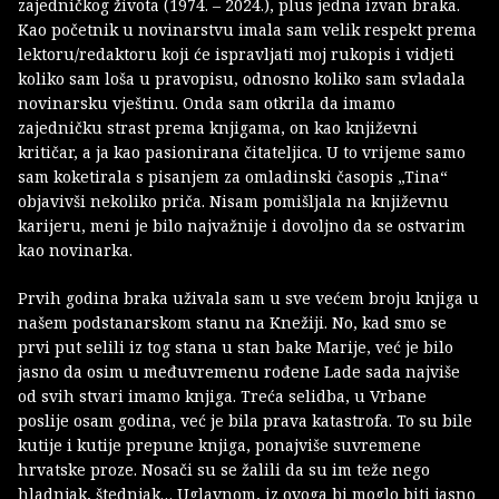
zajedničkog života (1974. – 2024.), plus jedna izvan braka.
Kao početnik u novinarstvu imala sam velik respekt prema
lektoru/redaktoru koji će ispravljati moj rukopis i vidjeti
koliko sam loša u pravopisu, odnosno koliko sam svladala
novinarsku vještinu. Onda sam otkrila da imamo
zajedničku strast prema knjigama, on kao književni
kritičar, a ja kao pasionirana čitateljica. U to vrijeme samo
sam koketirala s pisanjem za omladinski časopis „Tina“
objavivši nekoliko priča. Nisam pomišljala na književnu
karijeru, meni je bilo najvažnije i dovoljno da se ostvarim
kao novinarka.
Prvih godina braka uživala sam u sve većem broju knjiga u
našem podstanarskom stanu na Knežiji. No, kad smo se
prvi put selili iz tog stana u stan bake Marije, već je bilo
jasno da osim u međuvremenu rođene Lade sada najviše
od svih stvari imamo knjiga. Treća selidba, u Vrbane
poslije osam godina, već je bila prava katastrofa. To su bile
kutije i kutije prepune knjiga, ponajviše suvremene
hrvatske proze. Nosači su se žalili da su im teže nego
hladnjak, štednjak… Uglavnom, iz ovoga bi moglo biti jasno