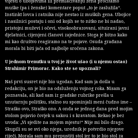
vijesti o ubojstvima ili premlaćivanju žena pročitamo
muške (pa i ženske) komentare poput „to je zaslužila“.
Instinkt lovca i ratnika nije nestao iz muških gena. Ubojice
i nasilnici postaju i oni od kojih se to nitko ne bi nadao,
pristojni muževi i očevi, visokoobrazovani, situirani javni
djelatnici, cijenjeni članovi zajednice. Stoga je bitno kako
mi kao društvo reagiramo na te pojave. Osuda građana
morala bi biti jača od najbolje sročena zakona.
U jednom trenutku u tvoj je život ušao (i u njemu ostao)
Strahimir Primorac. Kako ste se upoznali?
Naš prvi susret nije bio ugodan. Kad sam ja došla u
redakciju, on je bio na odsluženju vojnog roka. Nisam ga
poznavala, ali kad sam iz gradske rubrike prešla u
unutarnju politiku, stalno su spominjali meni čudno ime –
Straško ovo, Straško ono. A onda se jednog dana pred mojim
stolom pojavio čovjek u sakou i s kravatom. Rekao je bez
uvoda: „Vi sjedite na mojem mjestu!“ Nije mi bilo drago.
Skupili su se svi oko njega, urednik je potvrdio njegove
riječi. Morala sam mu prepustiti stol jer to je bio stol za