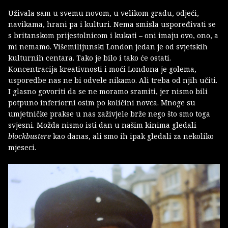
Uživala sam u svemu novom, u velikom gradu, odjeći,
navikama, hrani pa i kulturi. Nema smisla uspoređivati se
s britanskom prijestolnicom i kukati – oni imaju ovo, ono, a
mi nemamo. Višemilijunski London jedan je od svjetskih
kulturnih centara. Tako je bilo i tako će ostati.
Koncentracija kreativnosti i moći Londona je golema,
usporedbe nas ne bi odvele nikamo. Ali treba od njih učiti.
I glasno govoriti da se ne moramo sramiti, jer nismo bili
potpuno inferiorni osim po količini novca. Mnoge su
umjetničke prakse u nas zaživjele brže nego što smo toga
svjesni. Možda nismo isti dan u našim kinima gledali
blockbustere
kao danas, ali smo ih ipak gledali za nekoliko
mjeseci.