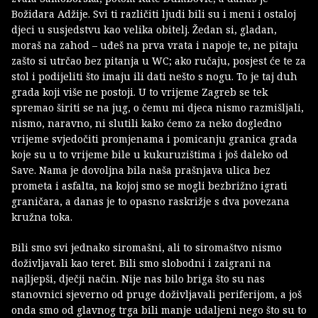
Božidara Adžije. Svi ti različiti ljudi bili su i meni i ostaloj
djeci u susjedstvu kao velika obitelj. Žedan si, gladan,
moraš na zahod – uđeš na prva vrata i napoje te, ne pitaju
zašto si utrčao bez pitanja u WC; ako ručaju, posjest će te za
stol i podijeliti što imaju ili dati nešto s nogu. To je taj duh
grada koji više ne postoji. U to vrijeme Zagreb se tek
spremao širiti se na jug, o čemu mi djeca nismo razmišljali,
nismo, naravno, ni slutili kako ćemo za neko dogledno
vrijeme svjedočiti promjenama i pomicanju granica grada
koje su u to vrijeme bile u kukuruzištima i još daleko od
Save. Nama je dovoljna bila naša prašnjava ulica bez
prometa i asfalta, na kojoj smo se mogli bezbrižno igrati
graničara, a danas je to opasno raskrižje s dva povezana
kružna toka.
Bili smo svi jednako siromašni, ali to siromaštvo nismo
doživljavali kao teret. Bili smo slobodni i zaigrani na
najljepši, dječji način. Nije nas bilo briga što su nas
stanovnici sjeverno od pruge doživljavali periferijom, a još
onda smo od glavnog trga bili manje udaljeni nego što su to