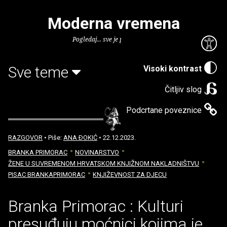
Moderna vremena
Pogledaj... sve je puno knjiga.
Sve teme
Visoki kontrast
Čitljiv slog
Podcrtane poveznice
RAZGOVOR
• Piše:
ANA ÐOKIĆ
• 22.12.2023.
BRANKA PRIMORAC
NOVINARSTVO
ŽENE U SUVREMENOM HRVATSKOM KNJIŽNOM NAKLADNIŠTVU
PISAC BRANKAPRIMORAC
KNJIŽEVNOST ZA DJECU
Branka Primorac : Kulturi
presuđuju moćnici kojima je