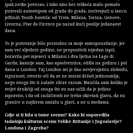
ipak netko povezao, i tako smo bez teškoća malo-pomalo
putovali autostopom od grada do grada, noćivajući u lancu
jeftinih Youth hostela: od Trsta, Milana, Torina, Genove,
Livorna, Pise do Firence pa nazad kući poslije jedanaest
dana.
To je putovanje bilo presudno za moje samopouzdanje, jer
sam već sljedeće godine, ne propustivši nijedan ispit,
boravila pet mjeseci u Milanu i dva ljetna na Lago di
Garda; kasnije sam, kao apsolventica, otišla na godinu i pol
dana u London. Taj London mi je dao nevjerojatnu slobodu,
sigurnost, otvorio oči da se ne moraš držati jednoumlja,
nego onoga što ti nalaže zdrav razum. Naučila sam koliko je
svijet drukčiji od onoga što su nas učili da je jedino
ispravno, i da od različitosti ne treba okretati glavu, da su
granice u najširem smislu u glavi, a ne u međama.
Gdje si ti bila u tome svemu? Kako bi usporedila
tadašnju kulturnu scenu Velike Britanije i Jugoslavije?
Londona i Zagreba?