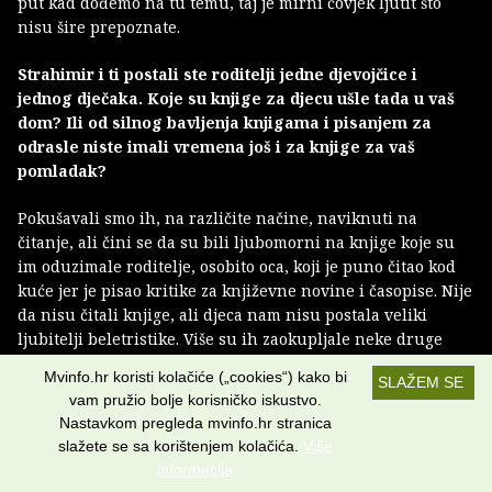
put kad dođemo na tu temu, taj je mirni čovjek ljutit što
nisu šire prepoznate.
Strahimir i ti postali ste roditelji jedne djevojčice i
jednog dječaka. Koje su knjige za djecu ušle tada u vaš
dom? Ili od silnog bavljenja knjigama i pisanjem za
odrasle niste imali vremena još i za knjige za vaš
pomladak?
Pokušavali smo ih, na različite načine, naviknuti na
čitanje, ali čini se da su bili ljubomorni na knjige koje su
im oduzimale roditelje, osobito oca, koji je puno čitao kod
kuće jer je pisao kritike za književne novine i časopise. Nije
da nisu čitali knjige, ali djeca nam nisu postala veliki
ljubitelji beletristike. Više su ih zaokupljale neke druge
stvari.
Mvinfo.hr koristi kolačiće („cookies“) kako bi
SLAŽEM SE
vam pružio bolje korisničko iskustvo.
Je li rođenje djece bio „klik“ koji je utjecao na to da
Nastavkom pregleda mvinfo.hr stranica
počneš pisati romane za djecu i mlade? Koliko su tvoja
slažete se sa korištenjem kolačića.
Više
kći i tvoj sin kumovali temama koje obrađuješ u svojim
informacija
knjigama?