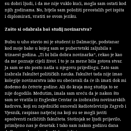
su dobri ljudi, i da me nije vuklo kući, mogla sam ostati kod
njih godinama. No, htjela sam položiti preostalih pet ispita
i diplomirati, vratiti se svom jeziku.
Zašto si odabrala baš studij novinarstva?
Bubu u uho stavio mi je student iz Dalmacije, podstanar
kod moje bake u kojeg sam se pubertetski zaljubila s
trinaest godina. „Ti bi bila dobra novinarka“, rekao je kao
da me poznaje cijeli život. I to je za mene bila gotova stvar.
Ja sam se sto posto našla u njegovu prijedlogu. Zato sam
izabrala Fakultet političkih nauka. Fakultet tada nije imao
kolegije novinarstva iako su obećavali da će ih imati dok mi
dođemo do četvrte godine. Ali do kraja mog studija to se
nije dogodilo. Međutim, imala sam sreću da je nakon što
sam se vratila iz Engleske Centar za izobrazbu novinarskih
kadrova, koji su zajednički osnovali Radiotelevizija Zagreb i
Vjesnik, raspisao natječaj na koji su se mogli javiti
apsolventi različitih fakulteta. Stotinjak se ljudi prijavilo,
primljeno nas je desetak. I tako sam nakon godinu dana