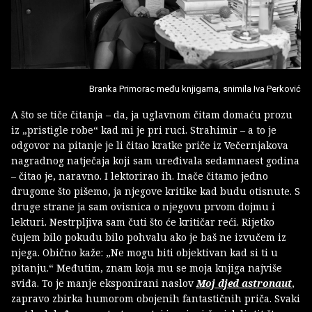
Branka Primorac među knjigama, snimila Iva Perković
A što se tiče čitanja – da, ja uglavnom čitam domaću prozu
iz „pristigle robe“ kad mi je pri ruci. Strahimir – a to je
odgovor na pitanje je li čitao kratke priče iz Večernjakova
nagradnog natječaja koji sam uređivala sedamnaest godina
– čitao je, naravno. I lektorirao ih. Inače čitamo jedno
drugome što pišemo, ja njegove kritike kad budu otisnute. S
druge strane ja sam ovisnica o njegovu prvom dojmu i
lekturi. Nestrpljiva sam čuti što će kritičar reći. Rijetko
čujem bilo pokudu bilo pohvalu ako je baš ne izvučem iz
njega. Obično kaže: „Ne mogu biti objektivan kad si ti u
pitanju.“ Međutim, znam koja mu se moja knjiga najviše
sviđa. To je manje eksponirani naslov
Moj djed astronaut
,
zapravo zbirka humorom obojenih fantastičnih priča. Svaki