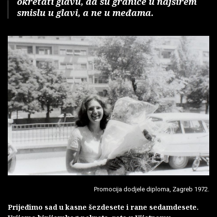
okretati glavu, da su granice u najširem
smislu u glavi, a ne u međama.
Promocija dodjele diploma, Zagreb 1972.
Prijeđimo sad u kasne šezdesete i rane sedamdesete.