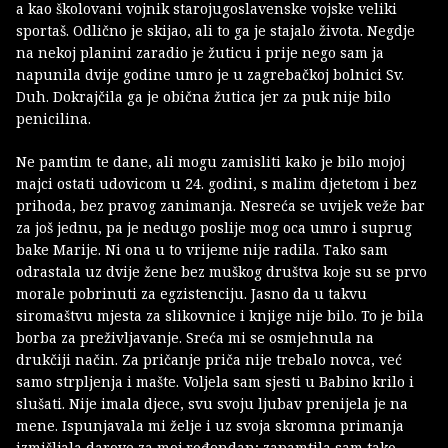
a kao školovani vojnik starojugoslavenske vojske veliki
sportaš. Odlično je skijao, ali to ga je stajalo života. Negdje
na nekoj planini zaradio je žuticu i prije nego sam ja
napunila dvije godine umro je u zagrebačkoj bolnici Sv.
Duh. Dokrajčila ga je obična žutica jer za puk nije bilo
penicilina.
Ne pamtim te dane, ali mogu zamisliti kako je bilo mojoj
majci ostati udovicom u 24. godini, s malim djetetom i bez
prihoda, bez pravog zanimanja. Nesreća se uvijek veže bar
za još jednu, pa je nedugo poslije mog oca umro i suprug
bake Marije. Ni ona u to vrijeme nije radila. Tako sam
odrastala uz dvije žene bez muškog društva koje su se prvo
morale pobrinuti za egzistenciju. Jasno da u takvu
siromaštvu mjesta za slikovnice i knjige nije bilo. To je bila
borba za preživljavanje. Sreća mi se osmjehnula na
drukčiji način. Za pričanje priča nije trebalo novca, već
samo strpljenja i mašte. Voljela sam sjesti u Babino krilo i
slušati. Nije imala djece, svu svoju ljubav prenijela je na
mene. Ispunjavala mi želje i uz svoja skromna primanja
izmišljala darove za moj rođendan; zapamtila sam tako