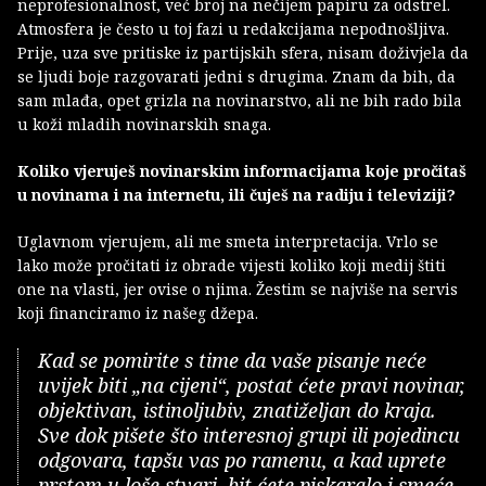
neprofesionalnost, već broj na nečijem papiru za odstrel.
Atmosfera je često u toj fazi u redakcijama nepodnošljiva.
Prije, uza sve pritiske iz partijskih sfera, nisam doživjela da
se ljudi boje razgovarati jedni s drugima. Znam da bih, da
sam mlađa, opet grizla na novinarstvo, ali ne bih rado bila
u koži mladih novinarskih snaga.
Koliko vjeruješ novinarskim informacijama koje pročitaš
u novinama i na internetu, ili čuješ na radiju i televiziji?
Uglavnom vjerujem, ali me smeta interpretacija. Vrlo se
lako može pročitati iz obrade vijesti koliko koji medij štiti
one na vlasti, jer ovise o njima. Žestim se najviše na servis
koji financiramo iz našeg džepa.
Kad se pomirite s time da vaše pisanje neće
uvijek biti „na cijeni“, postat ćete pravi novinar,
objektivan, istinoljubiv, znatiželjan do kraja.
Sve dok pišete što interesnoj grupi ili pojedincu
odgovara, tapšu vas po ramenu, a kad uprete
prstom u loše stvari, bit ćete piskaralo i smeće.