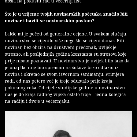
došla na pokusni rad u Večernji list.
Što je u vrijeme tvojih novinarskih početaka značilo biti
novinar i baviti se novinarskim poslom?
Lakše mi je početi od generalne ocjene. U svakom slučaju,
novinarstvo se cijenilo više nego što se cijeni danas. Biti
novinar, bez obzira na društveni predznak, uvijek je
stresno, ali posljednjih godina konstanta su stresovi koje
prije nismo poznavali. U novinarstvu je uvijek bilo tako da
je onaj tko nije bio spreman na šokove brzo odlazio iz
novina i okretao se svom izvornom zanimanju. Primjera
radi, od nas petero već je troje odustalo prije kraja
pokusnog roka. Od cijele studijske godine u novinarstvu
nas je do kraja radnog vijeka ostalo troje – jedna kolegica
na radiju i dvoje u Večernjaku.