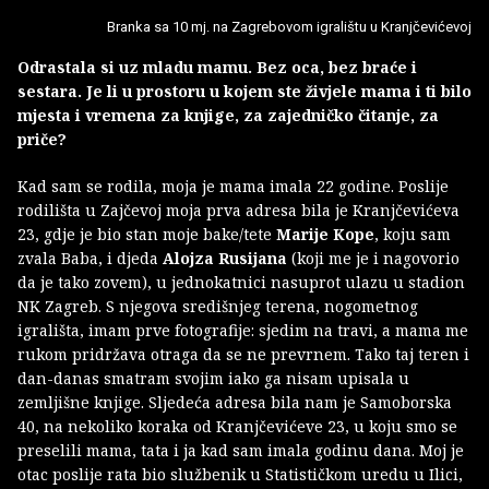
Branka sa 10 mj. na Zagrebovom igralištu u Kranjčevićevoj
Odrastala si uz mladu mamu. Bez oca, bez braće i
sestara. Je li u prostoru u kojem ste živjele mama i ti bilo
mjesta i vremena za knjige, za zajedničko čitanje, za
priče?
Kad sam se rodila, moja je mama imala 22 godine. Poslije
rodilišta u Zajčevoj moja prva adresa bila je Kranjčevićeva
23, gdje je bio stan moje bake/tete
Marije Kope
, koju sam
zvala Baba, i djeda
Alojza Rusijana
(koji me je i nagovorio
da je tako zovem), u jednokatnici nasuprot ulazu u stadion
NK Zagreb. S njegova središnjeg terena, nogometnog
igrališta, imam prve fotografije: sjedim na travi, a mama me
rukom pridržava otraga da se ne prevrnem. Tako taj teren i
dan-danas smatram svojim iako ga nisam upisala u
zemljišne knjige. Sljedeća adresa bila nam je Samoborska
40, na nekoliko koraka od Kranjčevićeve 23, u koju smo se
preselili mama, tata i ja kad sam imala godinu dana. Moj je
otac poslije rata bio službenik u Statističkom uredu u Ilici,