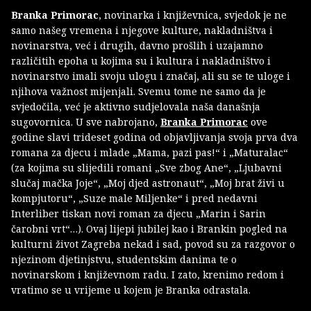
Branka Primorac
, novinarka i književnica, svjedok je ne
samo našeg vremena i njegove kulture, nakladništva i
novinarstva, već i drugih, davno prošlih i uzajamno
različitih epoha u kojima su i kultura i nakladništvo i
novinarstvo imali svoju ulogu i značaj, ali su se te uloge i
njihova važnost mijenjali. Svemu tome ne samo da je
svjedočila, već je aktivno sudjelovala naša današnja
sugovornica. U sve nabrojano,
Branka Primorac
ove
godine slavi trideset godina od objavljivanja svoja prva dva
romana za djecu i mlade „Mama, pazi pas!“ i „Maturalac“
(za kojima su slijedili romani „Sve zbog Ane“, „Ljubavni
slučaj mačka Joje“, „Moj djed astronaut“, „Moj brat živi u
kompjutoru“, „Suze male Miljenke“ i pred nedavni
Interliber tiskan novi roman za djecu „Marin i Sarin
čarobni vrt“…). Ovaj lijepi jubilej kao i Brankin pogled na
kulturni život Zagreba nekad i sad, povod su za razgovor o
njezinom djetinjstvu, studentskim danima te o
novinarskom i književnom radu. I zato, krenimo redom i
vratimo se u vrijeme u kojem je Branka odrastala.