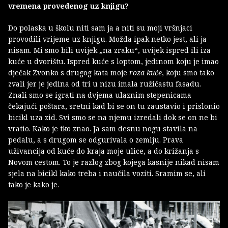
vremena provedenog uz knjigu?
Do polaska u školu niti sam ja a niti su moji vršnjaci
provodili vrijeme uz knjigu. Možda ipak netko jest, ali ja
nisam. Mi smo bili uvijek „na zraku“, uvijek ispred ili iza
kuće u dvorištu. Ispred kuće s loptom, jedinom koju je imao
dječak Zvonko s drugog kata moje
roza kuće
, koju smo tako
zvali jer je jedina od tri u nizu imala ružičastu fasadu.
Znali smo se igrati na dvjema ulaznim stepenicama
čekajući poštara, sretni kad bi se on tu zaustavio i prislonio
bicikl uza zid. Svi smo se na njemu izredali dok se on ne bi
vratio. Kako je tko znao. Ja sam desnu nogu stavila na
pedalu, a s drugom se odgurivala o zemlju. Prava
uživancija od kuće do kraja moje ulice, a do križanja s
Novom cestom. To je razlog zbog kojega kasnije nikad nisam
sjela na bicikl kako treba i naučila voziti. Sramim se, ali
tako je kako je.