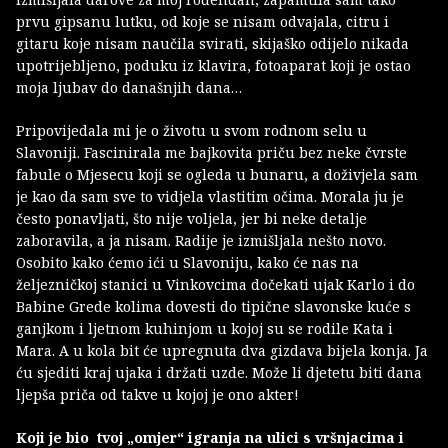
prvu gipsanu lutku, od koje se nisam odvajala, citru i
gitaru koje nisam naučila svirati, skijaško odijelo nikada
upotrijebljeno, poduku iz klavira, fotoaparat koji je ostao
moja ljubav do današnjih dana…
Pripovijedala mi je o životu u svom rodnom selu u
Slavoniji. Fascinirala me bajkovita priču bez neke čvrste
fabule o Mjesecu koji se ogleda u bunaru, a doživjela sam
je kao da sam sve to vidjela vlastitim očima. Morala ju je
često ponavljati, što nije voljela, jer bi neke detalje
zaboravila, a ja nisam. Radije je izmišljala nešto novo.
Osobito kako ćemo ići u Slavoniju, kako će nas na
željezničkoj stanici u Vinkovcima dočekati ujak Karlo i do
Babine Grede kolima dovesti do tipične slavonske kuće s
ganjkom i ljetnom kuhinjom u kojoj su se rodile Kata i
Mara. A u kola bit će upregnuta dva gizdava bijela konja. Ja
ću sjediti kraj ujaka i držati uzde. Može li djetetu biti dana
ljepša priča od takve u kojoj je ono akter!
Koji je bio tvoj „omjer“ igranja na ulici s vršnjacima i