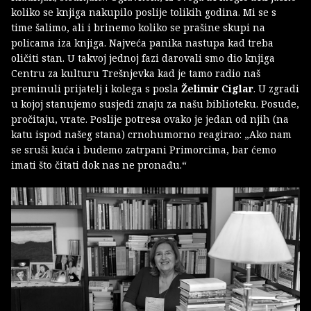
koliko se knjiga nakupilo poslije tolikih godina. Mi se s
time šalimo, ali i brinemo koliko se prašine skupi na
policama iza knjiga. Najveća panika nastupa kad treba
oličiti stan. U takvoj jednoj fazi darovali smo dio knjiga
Centru za kulturu Trešnjevka kad je tamo radio naš
preminuli prijatelj i kolega s posla
Želimir Ciglar
. U zgradi
u kojoj stanujemo susjedi znaju za našu biblioteku. Posude,
pročitaju, vrate. Poslije potresa ovako je jedan od njih (na
katu ispod našeg stana) crnohumorno reagirao: „Ako nam
se sruši kuća i budemo zatrpani Primorcima, bar ćemo
imati što čitati dok nas ne pronađu.“