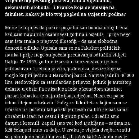
Vrijeme hipijevskog pokreta, rata u Vijetnamu,
seksualnih sloboda – i Branke koja se upisuje na
fakultet. Kakav je bio tvoj pogled na svijet tih godina?
Mene je hipijevski pokret pogodio kao bomba onog trena
kad sam napunila osamnaest godina i osjetila – prije nego
sam išta znala o njegovoj filozofiji – da sam slobodna
donositi odluke. Upisala sam se na Fakultet političkih
nauka i prije nego su počela predavanja odlučila vidjeti
Italiju. Te 1965. godine izlazak u inozemstvo nije bio
jednostavan. Trebala je viza, putovnica, devize koje se
moglo kupiti jedino u Narodnoj banci. Najviše jadnih 40.000
lira. Nedovoljno za standardan prijevoz, jedino je autostop
dolazio u obzir. Pa ruksak na leđa s komadom slanine,
parom kobasica te najnužnijom odjećom. Nasreću pa se
istom idejom oduševio i kolega s fakulteta s kojim sam se
upisala na početni talijanski jer teško da bih se baš sama
ohrabrila izaći na cestu i dignuti palac. Odredili smo
datum i krenuli. Zapeli smo već kod Ljubljane – satima na
kiši čekajući auto za dalje. U zraku je visjela dvojba: vratiti
se pokunjeno mami na vrata, ili još čekati? A onda nas je