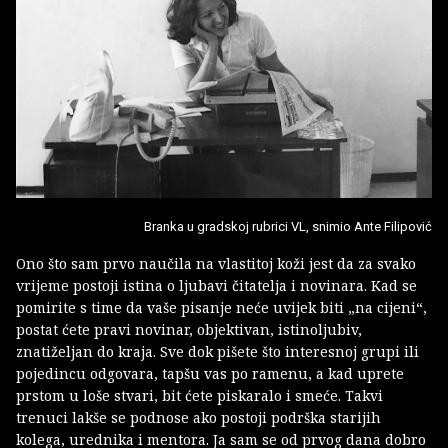
Branka u gradskoj rubrici VL, snimio Ante Filipović
Ono što sam prvo naučila na vlastitoj koži jest da za svako
vrijeme postoji istina o ljubavi čitatelja i novinara.
Kad se
pomirite s time da vaše pisanje neće uvijek biti „na cijeni“,
postat ćete pravi novinar, objektivan, istinoljubiv,
znatiželjan do kraja. Sve dok pišete što interesnoj grupi ili
pojedincu odgovara, tapšu vas po ramenu, a kad uprete
prstom u loše stvari, bit ćete piskaralo i smeće.
Takvi
trenuci lakše se podnose ako postoji podrška starijih
kolega, urednika i mentora. Ja sam se od prvog dana dobro