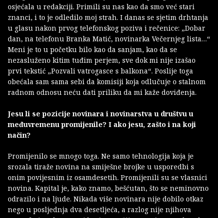
osjećala u redakciji. Primili su nas kao da smo već stari
znanci, i to je odledilo moj strah. I danas se sjetim drhtanja
u glasu nakon prvog telefonskog poziva i rečenice: „Dobar
dan, na telefonu Branka Matić, novinarka Večernjeg lista…“
Meni je to u početku bilo kao da sanjam, kao da se
nezasluženo kitim tuđim perjem, sve dok mi nije izašao
prvi tekstić „Pozvali vatrogasce s balkona“. Poslije toga
obećala sam sama sebi da komisiji koja odlučuje o stalnom
radnom odnosu neću dati priliku da mi kaže doviđenja.
Jesu li se pozicije novinara i novinarstva u društvu u
međuvremenu promijenile? I ako jesu, zašto i na koji
način?
Promijenilo se mnogo toga. Ne samo tehnologija koja je
srozala tiraže novina na smiješne brojke u usporedbi s
onim povijesnim iz osamdesetih. Promijenili su se vlasnici
novina. Kapital je, kako znamo, bešćutan, što se neminovno
odrazilo i na ljude. Nikada više novinara nije dobilo otkaz
nego u posljednja dva desetljeća, a razlog nije njihova