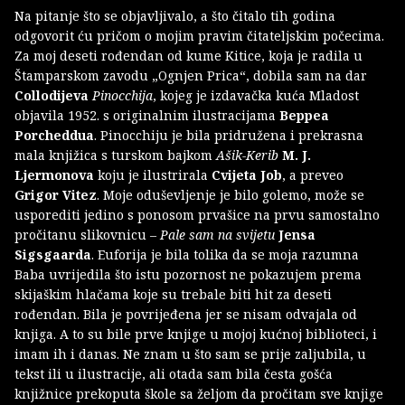
Na pitanje što se objavljivalo, a što čitalo tih godina
odgovorit ću pričom o mojim pravim čitateljskim počecima.
Za moj deseti rođendan od kume Kitice, koja je radila u
Štamparskom zavodu „Ognjen Prica“, dobila sam na dar
Collodijeva
Pinocchija
, kojeg je izdavačka kuća Mladost
objavila 1952. s originalnim ilustracijama
Beppea
Porcheddua
. Pinocchiju je bila pridružena i prekrasna
mala knjižica s turskom bajkom
Ašik-Kerib
M. J.
Ljermonova
koju je ilustrirala
Cvijeta Job
, a preveo
Grigor Vitez
. Moje oduševljenje je bilo golemo, može se
usporediti jedino s ponosom prvašice na prvu samostalno
pročitanu slikovnicu –
Pale sam na svijetu
Jensa
Sigsgaarda
. Euforija je bila tolika da se moja razumna
Baba uvrijedila što istu pozornost ne pokazujem prema
skijaškim hlačama koje su trebale biti hit za deseti
rođendan. Bila je povrijeđena jer se nisam odvajala od
knjiga. A to su bile prve knjige u mojoj kućnoj biblioteci, i
imam ih i danas. Ne znam u što sam se prije zaljubila, u
tekst ili u ilustracije, ali otada sam bila česta gošća
knjižnice prekoputa škole sa željom da pročitam sve knjige