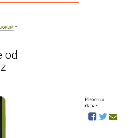
UORUM
e od
az
Preporuči
članak