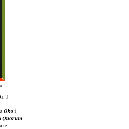
c
i. U
sa
Oko
i
sa
Quorum
,
žare