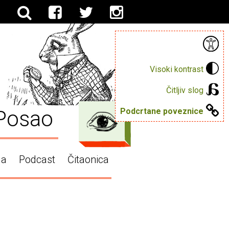
Visoki kontrast
Čitljiv slog
Posao
Podcrtane poveznice
ga
Podcast
Čitaonica