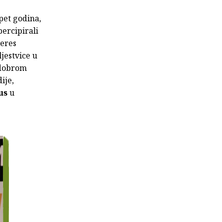
 pet godina,
percipirali
teres
ljestvice u
 dobrom
ije,
us
u