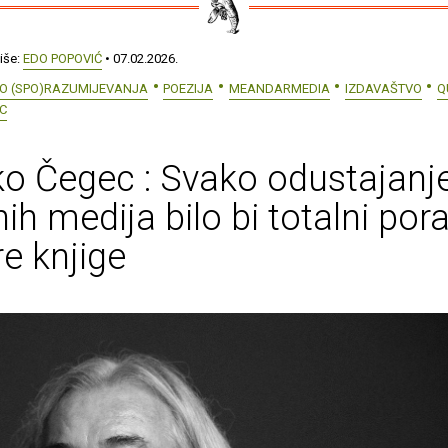
iše:
EDO POPOVIĆ
• 07.02.2026.
O (SPO)RAZUMIJEVANJA
POEZIJA
MEANDARMEDIA
IZDAVAŠTVO
Q
C
o Čegec : Svako odustajanj
nih medija bilo bi totalni por
re knjige