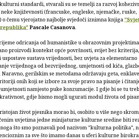
 kulturni standardi, stvarali su se temelji za razvoj kohezi
 neke književnosti (francuske, engleske, njemačke, ruske,
) o čemu vjerojatno najbolje svjedoči iznimna knjiga
"Svje
 republika"
Pascale Casanova
.
rijeme odricanja od humanistike u obrazovnim projektima
o proizvodi kontekst opće površnosti, svijet bez kriterija
 uspostave sustava vrijednosti, bez uvjeta za elementarno
nje vrijednoga od bezvrijednog, umjetnosti od kiča, glazb
d. Naravno, gerilskim se metodama održavaju geta, enklave
itoriji onih koji se izbore za svoje pravo na pisanje i čitanj
 umjetnosti namjesto puke konzumacije. I gdje bi se tu tre
ukrativnost, gdje bismo mogli ugurati modul života od pisan
istojan život pjesnika morao bi, osobito u više nego skro
enim uvjetima jedne minijaturne kulturne sredine biti rez
onoga što smo poznavali pod nazivom ”kulturna politika”, 
encioznim za sve što imamo danas u sferi kulturne birokrac