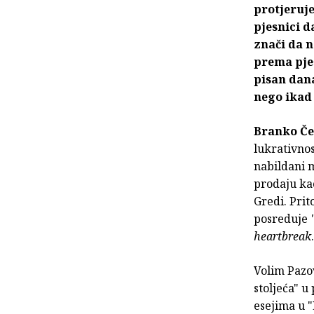
protjeruje
pjesnici d
znači da n
prema pjes
pisan dana
nego ikad p
Branko Če
lukrativnos
nabildani m
prodaju kao
Gredi. Prit
posreduje
heartbreak
.
Volim Pazov
stoljeća" u
esejima u "