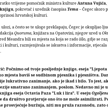
ratko vrijeme pomoćnik ministra kulture
Antuna Vujića
,
 knjigu
, pokretač i urednik časopisa
Tema
– Čegec skoro p
prinosi hrvatskoj kulturi.
 ulozi, a često se te uloge preklapaju, Čegec je okupljao lju
edakcija
Quoruma
, knjižara na Opatovini, njegov ured u
Ok
red Meandra bili su mjesta na koja se rado išlo, gdje se ra
i i kulturi, razmjenjivala se iskustva i informacije, stjecala
.
ć: Počnimo od tvoje posljednje knjige, eseja "Ljepota
o mjesta baviš se sudbinom pjesnika i pjesništva. Dan
je lukrativno zanimanje, ako je ikad i bilo. To jest, a
oezije smatrano zanimanjem, poslom. Nedavno mi je u
knjiga eseja Octavia Paza "Luk i lira". U eseju
Ogoljen
e da društvo protjeruje ono što ne može asimilirati. P
ne prosvjećuje buržuja, niti mu pruža razonodu, zato 