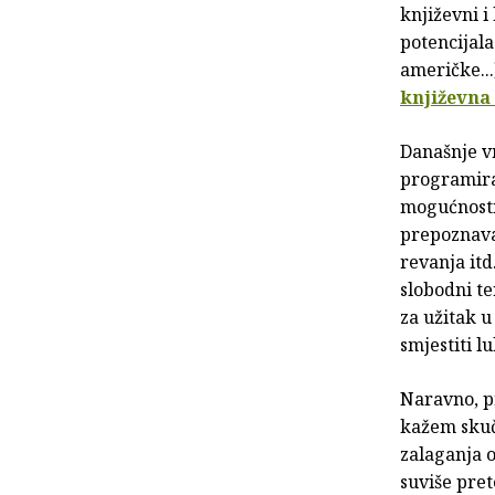
književni i
potencijala
američke...
književna
Današnje v
programiran
mogućnosti
prepoznava
revanja it
slobodni ter
za užitak u
smjestiti l
Naravno, pr
kažem skuč
zalaganja 
suviše pret