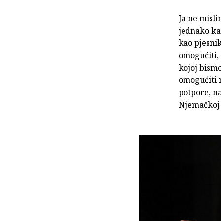
Ja ne misli
jednako kao
kao pjesnik
omogućiti, 
kojoj bism
omogućiti n
potpore, n
Njemačkoj 