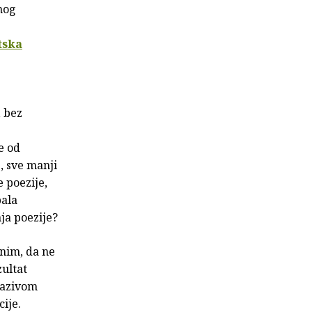
vnog
tska
, bez
e od
, sve manji
e poezije,
bala
ja poezije?
mnim, da ne
ultat
nazivom
ije.