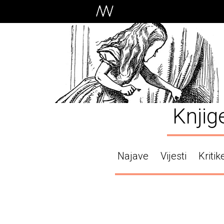
Knjig
Najave
Vijesti
Kritik