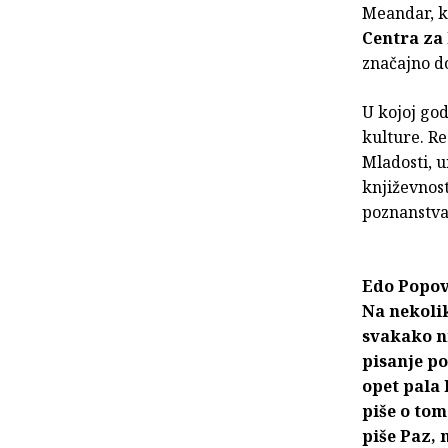
Meandar, k
Centra za
značajno do
U kojoj god
kulture. R
Mladosti, u
književnost
poznanstva
Edo Popovi
Na nekolik
svakako ni
pisanje p
opet pala 
piše o tom
piše Paz, 