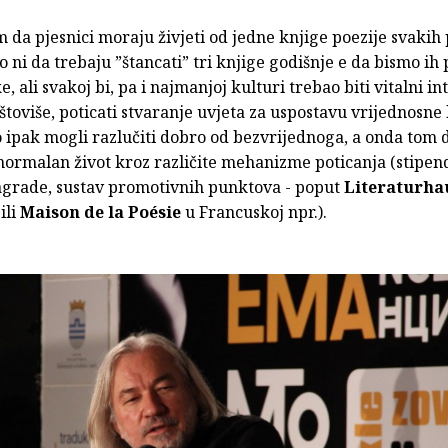
m da pjesnici moraju živjeti od jedne knjige poezije svakih
 ni da trebaju ”štancati” tri knjige godišnje e da bismo ih 
e, ali svakoj bi, pa i najmanjoj kulturi trebao biti vitalni in
štoviše, poticati stvaranje uvjeta za uspostavu vrijednosne 
o ipak mogli razlučiti dobro od bezvrijednoga, a onda tom
ormalan život kroz različite mehanizme poticanja (stipend
agrade, sustav promotivnih punktova - poput
Literaturha
ili
Maison de la Poésie
u Francuskoj npr.).