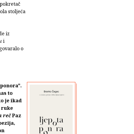
 pokretač
ola stoljeća
de iz
u
i
zgovaralo o
 ponora".
as to
ko je ikad
 ruke
a reč
Paz
oezija,
on