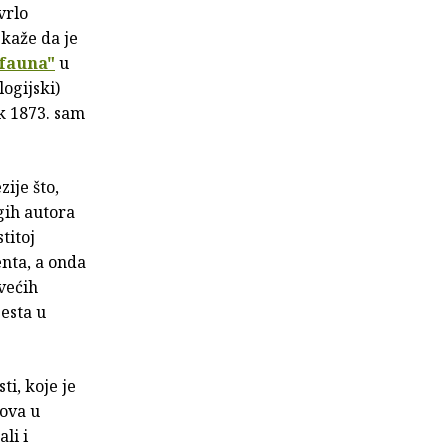
vrlo
 kaže da je
 fauna"
u
ogijski)
k 1873. sam
ije što,
gih autora
titoj
enta, a onda
većih
jesta u
i, koje je
kova u
li i