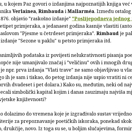
a
, u kojem Paz govori o izdanjima najpoznatijih knjiga već 
esnika
Verlainea
,
Rimbauda
i
Mallarméa
. Između ostalog
876. objavio ”raskošno izdanje”
"Poslijepodneva jednog
tipet primjeraka, a jedanaest godina kasnije vlastiti (antol
naslovom "Pjesme u četrdeset primjeraka”.
Rimbaud
je pa
 izdanje "Sezone u paklu" u petsto primjeraka itd.
nimljivih podataka iz povijesti nelukrativnosti pisanja poez
pće nije umanjivalo značaj i ”veličinu” ovih i mnogih dru
je npr. prva izdanja "Vlati trave" ne samo objavljivao u vlas
o ih je sam i tiskao, do petog izdanja nije uspio vratiti ni c
prvih dvadeset i pet dolara.) Kako su, međutim, neki od naj
jecali simbolički kapital kojim i danas zauzimaju najviša m
vjetske književnosti?
 dolazimo do vremena koje je izgrađivalo sustav vrijednost
riterije za prepoznavanje poetičkih iskoraka, ponekad sko
, drukčije, novo. Iz toga su se, u boljim slučajevima, formira