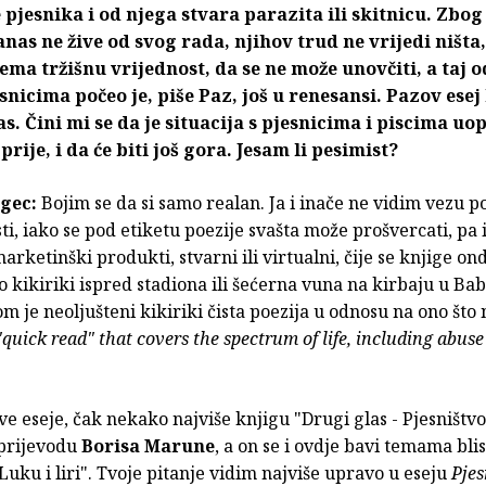
 pjesnika i od njega stvara parazita ili skitnicu. Zbog
anas ne žive od svog rada, njihov trud ne vrijedi ništa,
ema tržišnu vrijednost, da se ne može unovčiti, a taj 
nicima počeo je, piše Paz, još u renesansi. Pazov esej
s. Čini mi se da je situacija s pjesnicima i piscima uop
rije, i da će biti još gora. Jesam li pesimist?
gec:
Bojim se da si samo realan. Ja i inače ne vidim vezu po
ti, iako se pod etiketu poezije svašta može prošvercati, pa 
arketinški produkti, stvarni ili virtualni, čije se knjige on
 kikiriki ispred stadiona ili šećerna vuna na kirbaju u Bab
om je neoljušteni kikiriki čista poezija u odnosu na ono što
"quick read" that covers the spectrum of life, including abus
e eseje, čak nekako najviše knjigu "Drugi glas - Pjesništvo 
 prijevodu
Borisa Marune
, a on se i ovdje bavi temama bli
Luku i liri". Tvoje pitanje vidim najviše upravo u eseju
Pjes