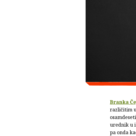
Branka Č
različitim
osamdesetih
urednik u
pa onda ka