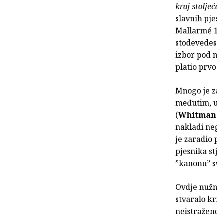
kraj stoljeć
slavnih pj
Mallarmé 1
stodevedese
izbor pod 
platio prvo
Mnogo je za
međutim, uo
(
Whitman
nakladi neg
je zaradio 
pjesnika st
”kanonu” s
Ovdje nužno
stvaralo k
neistraženo