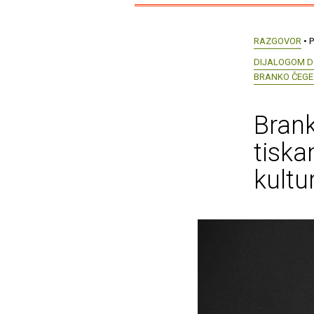
RAZGOVOR
• P
DIJALOGOM D
BRANKO ČEGE
Brank
tiska
kultu