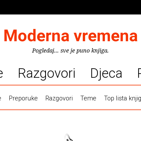
Moderna vremena
Pogledaj... sve je puno knjiga.
e
Razgovori
Djeca
e
Preporuke
Razgovori
Teme
Top lista knji