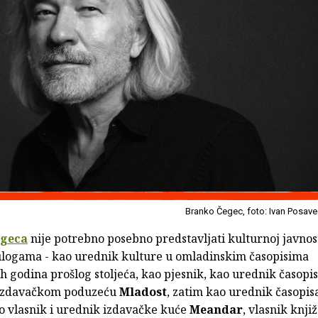
Branko Čegec, foto: Ivan Posave
egeca
nije potrebno posebno predstavljati kulturnoj javnost
 ulogama - kao urednik kulture u omladinskim časopisima
 godina prošlog stoljeća, kao pjesnik, kao urednik časopi
 izdavačkom poduzeću
Mladost
, zatim kao urednik časopi
o vlasnik i urednik izdavačke kuće
Meandar
, vlasnik knji