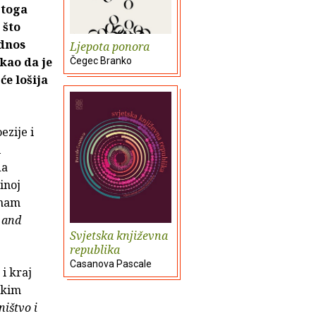
 toga
 što
odnos
Ljepota ponora
 kao da je
Čegec Branko
će lošija
ezije i
i
da
inoj
 nam
e and
Svjetska književna
republika
Casanova Pascale
i kraj
skim
ništvo i