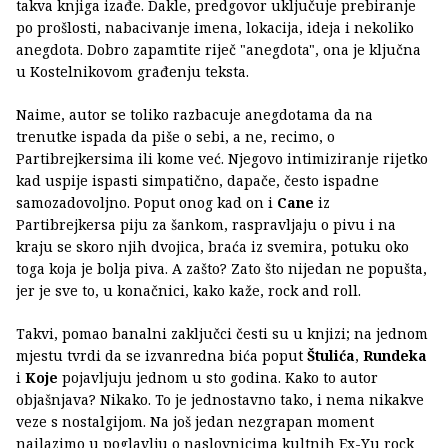
takva knjiga izađe. Dakle, predgovor uključuje prebiranje
po prošlosti, nabacivanje imena, lokacija, ideja i nekoliko
anegdota. Dobro zapamtite riječ "anegdota", ona je ključna
u Kostelnikovom građenju teksta.
Naime, autor se toliko razbacuje anegdotama da na
trenutke ispada da piše o sebi, a ne, recimo, o
Partibrejkersima ili kome već. Njegovo intimiziranje rijetko
kad uspije ispasti simpatično, dapače, često ispadne
samozadovoljno. Poput onog kad on i
Cane
iz
Partibrejkersa piju za šankom, raspravljaju o pivu i na
kraju se skoro njih dvojica, braća iz svemira, potuku oko
toga koja je bolja piva. A zašto? Zato što nijedan ne popušta,
jer je sve to, u konačnici, kako kaže, rock and roll.
Takvi, pomao banalni zaključci česti su u knjizi; na jednom
mjestu tvrdi da se izvanredna bića poput
Štulića
,
Rundeka
i
Koje
pojavljuju jednom u sto godina. Kako to autor
objašnjava? Nikako. To je jednostavno tako, i nema nikakve
veze s nostalgijom. Na još jedan nezgrapan moment
nailazimo u poglavlju o naslovnicima kultnih Ex-Yu rock