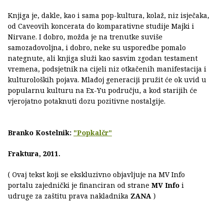
Knjiga je, dakle, kao i sama pop-kultura, kolaž, niz isječaka,
od Caveovih koncerata do komparativne studije Majki i
Nirvane. I dobro, možda je na trenutke suviše
samozadovoljna, i dobro, neke su usporedbe pomalo
nategnute, ali knjiga služi kao sasvim zgodan testament
vremena, podsjetnik na cijeli niz otkačenih manifestacija i
kulturoloških pojava. Mlađoj generaciji pružit će ok uvid u
popularnu kulturu na Ex-Yu području, a kod starijih će
vjerojatno potaknuti dozu pozitivne nostalgije.
Branko Kostelnik:
"Popkalčr"
Fraktura, 2011.
( Ovaj tekst koji se ekskluzivno objavljuje na MV Info
portalu zajednički je financiran od strane
MV Info
i
udruge za zaštitu prava nakladnika
ZANA
)