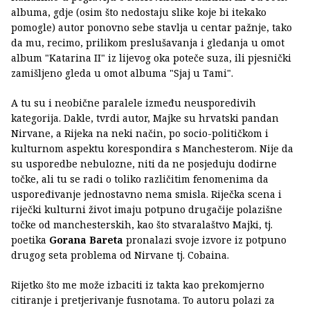
albuma, gdje (osim što nedostaju slike koje bi itekako
pomogle) autor ponovno sebe stavlja u centar pažnje, tako
da mu, recimo, prilikom preslušavanja i gledanja u omot
album "Katarina II" iz lijevog oka poteče suza, ili pjesnički
zamišljeno gleda u omot albuma "Sjaj u Tami".
A tu su i neobične paralele između neusporedivih
kategorija. Dakle, tvrdi autor, Majke su hrvatski pandan
Nirvane, a Rijeka na neki način, po socio-političkom i
kulturnom aspektu korespondira s Manchesterom. Nije da
su usporedbe nebulozne, niti da ne posjeduju dodirne
točke, ali tu se radi o toliko različitim fenomenima da
uspoređivanje jednostavno nema smisla. Riječka scena i
riječki kulturni život imaju potpuno drugačije polazišne
točke od manchesterskih, kao što stvaralaštvo Majki, tj.
poetika
Gorana Bareta
pronalazi svoje izvore iz potpuno
drugog seta problema od Nirvane tj. Cobaina.
Rijetko što me može izbaciti iz takta kao prekomjerno
citiranje i pretjerivanje fusnotama. To autoru polazi za