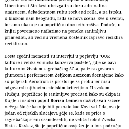
Libertinesi i Strokesi ubrizgali su dozu adrenalina
umirućem, dekadentnom ruhu rock and rolla, a na istoku,
u bliskom nam Beogradu, rađa se nova scena. Sve u svemu,
to samo ukazuje na popriličnu dozu ziheraštva. Doduše, u
knjizi povremeno nailazimo na poneku zanimljivu
primjedbu, ali većinu vremena Kostelnik zapravo reciklira
reciklirano.
Dosta zgodni momenti su intervjui u poglavlju "OUR
kulture i velika vojnička konzerva paštete", gdje se bavi
kulturnim životom zagrebačkog SC-a, pa iz razgovora s
glumcem i performerom
Željkom Zoricom
doznajemo kako
su potjerali Aerodrom iz prostorije za probu jer nisu
odgovarali njihovim estetskim kriterijima. U svakom
slučaju, poprilično je zanimljivo pročitati kako su ekipa iz
Kugle i insideri poput
Borisa Leinera
doživljavali začeće
nečega što će kasnije biti poznato kao Novi val. I da, ovo je
jedan od rijetkih slučajeva gdje se, kada se priča o
zagrebačkoj sceni osamdesetih, ne veliča trokut Zvečka -
Blato - Kavkaz, što je poprilično osvježenje u tom području.