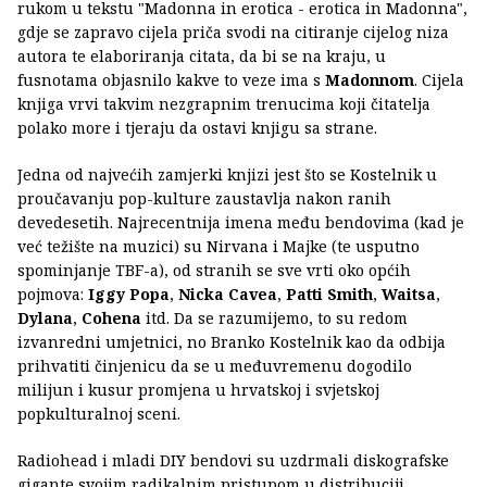
rukom u tekstu "Madonna in erotica - erotica in Madonna",
gdje se zapravo cijela priča svodi na citiranje cijelog niza
autora te elaboriranja citata, da bi se na kraju, u
fusnotama objasnilo kakve to veze ima s
Madonnom
. Cijela
knjiga vrvi takvim nezgrapnim trenucima koji čitatelja
polako more i tjeraju da ostavi knjigu sa strane.
Jedna od najvećih zamjerki knjizi jest što se Kostelnik u
proučavanju pop-kulture zaustavlja nakon ranih
devedesetih. Najrecentnija imena među bendovima (kad je
već težište na muzici) su Nirvana i Majke (te usputno
spominjanje TBF-a), od stranih se sve vrti oko općih
pojmova:
Iggy Popa
,
Nicka Cavea
,
Patti Smith
,
Waitsa
,
Dylana
,
Cohena
itd. Da se razumijemo, to su redom
izvanredni umjetnici, no Branko Kostelnik kao da odbija
prihvatiti činjenicu da se u međuvremenu dogodilo
milijun i kusur promjena u hrvatskoj i svjetskoj
popkulturalnoj sceni.
Radiohead i mladi DIY bendovi su uzdrmali diskografske
gigante svojim radikalnim pristupom u distribuciji,