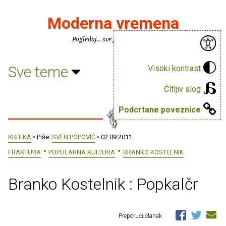
Moderna vremena
Pogledaj... sve je puno knjiga.
Sve teme
Visoki kontrast
Čitljiv slog
Podcrtane poveznice
KRITIKA
• Piše:
SVEN POPOVIĆ
• 02.09.2011.
FRAKTURA
POPULARNA KULTURA
BRANKO KOSTELNIK
Branko Kostelnik : Popkalčr
Preporuči članak