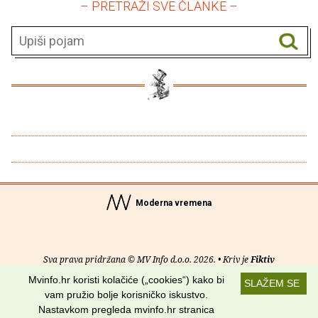
– PRETRAŽI SVE ČLANKE –
Moderna vremena
Sva prava pridržana © MV Info d.o.o. 2026. • Kriv je
Fiktiv
Mvinfo.hr koristi kolačiće („cookies“) kako bi
SLAŽEM SE
O nama
•
Pomoć
•
Uvjeti korištenja
•
RSS kanali
vam pružio bolje korisničko iskustvo.
Nastavkom pregleda mvinfo.hr stranica
Potraži nas na: