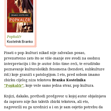
Popkalčr
Kostelnik Branko
Pisati o pop-kulturi nikad nije zahvalan posao,
prvenstveno zato što se više-manje sve svodi na osobnu
interpretaciju i što-je-autor-htio-time-reći, te eruditsko
poznavanje kulturoloških fenomena (bendovi, subkulture
itd.) koje graniči s patologijom. I eto, pred sobom imamo
zbirku cijelog niza tekstova
Branka Kostelnika
"Popkalčr"
, koje veže samo jedna stvar, pop kultura.
Knjizi, dakako, prethodi predgovor u kojoj autor objašnjava
da zapravo nije fan takvih zbirki tekstova, ali eto,
nagovorili su ga urednici a i on je sam osjetio potrebu da