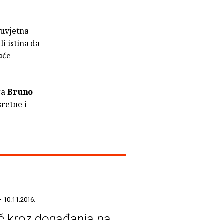
zuvjetna
i istina da
uće
ra
Bruno
sretne i
• 10.11.2016.
č kroz događanja na