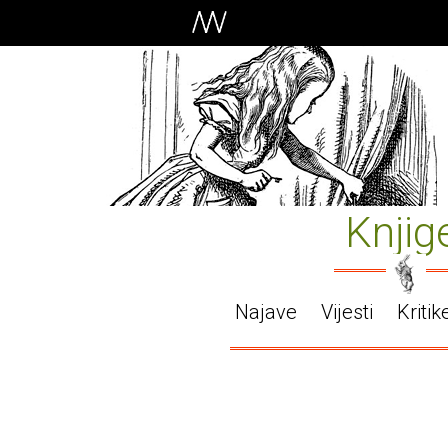
Knjig
Najave
Vijesti
Kritik