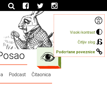
Visoki kontrast
Čitljiv slog
Posao
Podcrtane poveznice
ga
Podcast
Čitaonica