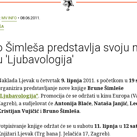
:
MV INFO
• 08.06.2011.
ŠA
 Šimleša predstavlja svoju 
u 'Ljubavologija'
Naklada Ljevak u četvrtak
9. lipnja
2011. s početkom u
19 
rganizira predstavljanje nove knjige
Brune Šimleše
"Ljubavologija"
. Promocija će se održati u kinu Europa (V
agreb), a sudjelovat će
Antonija Blaće
,
Nataša Janjić
,
Le
ristijan Vujičić
i
Bruno Šimleša
.
otpisivanje knjige održat će se u subotu
11. lipnja
u
12 sa
njižari Ljevak (Trg bana J. Jelačića 17, Zagreb).