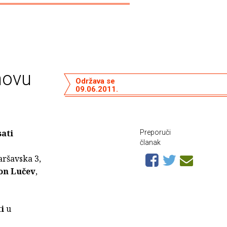
novu
Održava se
09.06.2011.
sati
Preporuči
članak
aršavska 3,
on Lučev
,
ti
u