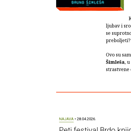
K
ljubav i sr
se suprotno
preboljeti?
Ovo su sam
Šimleša
, u
strastvene
NAJAVA
• 28.04.2026.
Peti festival Brdo knji