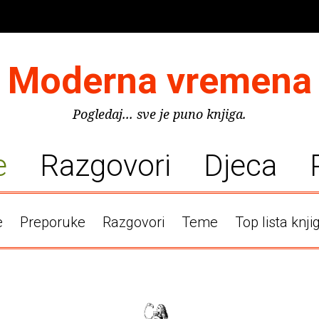
Moderna vremena
Pogledaj... sve je puno knjiga.
e
Razgovori
Djeca
e
Preporuke
Razgovori
Teme
Top lista knji