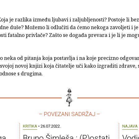
oja je razlika između ljubavi i zaljubljenosti? Postoje li be
odne duše? Možemo li odlučiti da ćemo nekoga zavoljeti i je l
sti fatalno privlače? Zašto se događa prevara i je li je mog
o neka od pitanja koja postavlja i na koje precizno odgova
 svojoj novoj knjizi koja čitatelje uči kako izgraditi zdrave, 
 odnose s drugima.
– POVEZANI SADRŽAJ –
KRITIKA
• 26.07.2022.
NAJAVA
ga
Bruno Šimleša : (P)ostati
Vodi