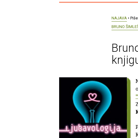
NAJAVA
• Piše
BRUNO ŠIMLE
Bruno
knjig
o
Z
K
P
K