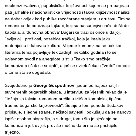
neokonzervativna, populistička književnost kojom se propagiraju
patrijarhalne i nacionalističke vrijednosti i takva književnost nailazi
na dobar odjek kod publike razočarane stanjem u društvu. Tim se
romanima demoniziraju tajkuni, koji su na sumnjivi način došli do
kapitala, a 'duhovna obnova' Bugarske traži oslonce u daljoj,
''svijetloj'' prošlosti, posebice tračkoj, koja je imala jaku
materijalnu i duhovnu kulturu. Vrijeme komunizma se pak kao
literarna tema pojavljuje tek zadnjih nekoliko godina i to se
uglavnom svodi na anegdote u stilu ''kako smo preživjeli
komunizam i čak se smijali'', a još se uvijek čekaju ''veliki'' romani
o tome što se događalo.
Svojedobno je
Georgi Gospodinov
, jedan od najpoznatijih
suvremenih bugarskih pisaca, u intervjuu za Vjesnik rekao da je
''težnja za takvim romanom prešla u izlišan kompleks, tipičnu
traumu bugarske književnosti''. Šutnju o tom periodu Bodakov
pripisuje, s jedne strane, nečistoj savjesti i pokušaju da se nanovo
ispiše osobna biografija, a s druge, tomu što je sjećanje na
komunizam još uvijek previše mučno da bi mu se pristupilo
trijezno.