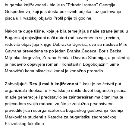
bugarske književnosti - bio je to ''Prirodni roman'' Georgija
Gospodinova, koji je s dosta pozitivnih odjeka i uz gostovanje
pisca u Hrvatskoj objavio Profil prije tri godine.
Nakon te duge tišine, koja je bila temeljitija s naše strane jer su u
Bugarskoj objavljivani naši autori (od suvremenih se, recimo,
redovito objavljuju knjige Dubravke Ugrešić, dva su naslova Mire
Gavrana prevedena te po jedan Branka Čegeca, Boris Becka,
Miljenka Jergovića, Zorana Ferića i Davora Slamniga, a posljednji
je nedavno objavljeni roman ''Konstantin Bogobojazni'' Sime
Mraovića) komunikacijski kanal je konačno proradio.
Zahvaljujući
'Reviji malih književnosti'
, koju je po četvrti put
organizirala Booksa, u Hrvatsku je došlo devet bugarskih pisaca
mlađe generacije i predstavilo se zainteresiranima čitanjima te
prijevodom svojih radova, za što je zaslužna prvenstveno
prevoditeljica i suorganizatorica bugarskog gostovanja Ksenija
Marković te studenti s Katedre za bugaristiku zagrebačkog
Filozofskog fakulteta.