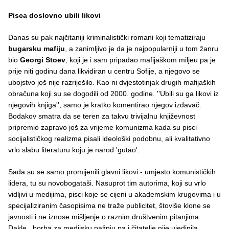
Pisca doslovno ubili likovi
Danas su pak najčitaniji kriminalistički romani koji tematiziraju
bugarsku mafiju
, a zanimljivo je da je najpopularniji u tom žanru
bio
Georgi Stoev
, koji je i sam pripadao mafijaškom miljeu pa je
prije niti godinu dana likvidiran u centru Sofije, a njegovo se
ubojstvo još nije razriješilo. Kao ni dvjestotinjak drugih mafijaških
obračuna koji su se dogodili od 2000. godine. ''Ubili su ga likovi iz
njegovih knjiga'', samo je kratko komentirao njegov izdavač.
Bodakov smatra da se teren za takvu trivijalnu književnost
pripremio zapravo još za vrijeme komunizma kada su pisci
socijalističkog realizma pisali ideološki podobnu, ali kvalitativno
vrlo slabu literaturu koju je narod 'gutao'.
Sada su se samo promijenili glavni likovi - umjesto komunističkih
lidera, tu su novobogataši. Nasuprot tim autorima, koji su vrlo
vidljivi u medijima, pisci koje se cijeni u akademskim krugovima i u
specijaliziranim časopisima ne traže publicitet, štoviše klone se
javnosti i ne iznose mišljenje o raznim društvenim pitanjima.
Dakle, borba za medijsku pažnju pa i čitatelje nije ujedinila