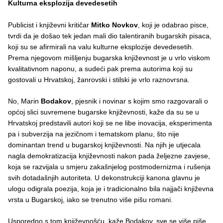
Kulturna eksplozija devedesetih
Publicist i književni kritičar
Mitko Novkov
, koji je odabrao pisce,
tvrdi da je došao tek jedan mali dio talentiranih bugarskih pisaca,
koji su se afirmirali na valu kulturne eksplozije devedesetih.
Prema njegovom mišljenju bugarska književnost je u vrlo viskom
kvalitativnom naponu, a sudeći pak prema autorima koji su
gostovali u Hrvatskoj, žanrovski i stilski je vrlo raznovrsna.
No, Marin
Bodakov
, pjesnik i novinar s kojim smo razgovarali o
općoj slici suvremene bugarske književnosti, kaže da su se u
Hrvatskoj predstavili autori koji se ne libe inovacija, eksperimenta
pa i subverzija na jezičnom i tematskom planu, što nije
dominantan trend u bugarskoj književnosti. Na njih je utjecala
nagla demokratizacija književnosti nakon pada željezne zavjese,
koja se razvijala u smjeru zakašnjelog postmodernizma i rušenja
svih dotadašnjih autoriteta. U dekonstrukciji kanona glavnu je
ulogu odigrala poezija, koja je i tradicionalno bila najjači književna
vrsta u Bugarskoj, iako se trenutno više pišu romani.
Usporedno s tom književnošću, kaže Bodakov, sve se više piše