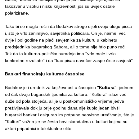
takozvanu visoku i nisku književnost, još su uvijek ostale
polarizirane.
Tako bi se moglo reći i da Bodakov strogo dijeli svoju ulogu pisca
i, što je vrlo zanimljivo, savjetnika političara. On je, naime, već
dvije i pol godine na plaći savjetnika za kulturu u kabinetu
predsjednika bugarskog Sabora, ali o tome nije htio puno reći.
Tek da ta kulturno-politička suradnja ima ''vrlo male i vrlo
konkretne rezultate'' i da ''kao pisac navečer zaspe čiste savjesti''.
Bankari financiraju kulturne časopise
Bodakov je i urednik za književnost u časopisu
''Kultura''
, jednom
od čak dvaju bugarskih tjednika za kulturu. ''Kultura'' izlazi već
duže od pola stoljeća, ali je u postkomunističko vrijeme jedva
preživljavala dok ju prije godinu dana nije kupio jedan bivši
bugarski bankar i osigurao im potpuno neovisno uređivanje, što je
''Kulturi'' važno jer se često bavi skandalima u kulturi kojima su
akteri pripadnici intelektualne elite.