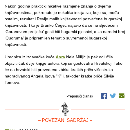
Nakon godina praktički nikakve razmjene znanja o dvjema
književnostima, pokrenuto je nekoliko inicijativa, koje su, među
ostalim, rezultat i Revije malih književnosti posvećene bugarskoj
književnosti. Tko je Branko Čegec najavio da će na sljedećem
'Goranovom proljeću' gosti biti bugarski pjesnici, a za naredni broj
'Quoruma' je pripremljen temat o suvremenoj bugarskoj
književnosti.
Urednica iz izdavačke kuće
Aora
Nela Milijić je pak odlučila
objaviti čak dvije knjige autora koji su gostovali u Hrvatskoj. Tako
će na hrvatski biti prevedena zbirka kratkih priča višestruko
nagrađivanog Angela Igova "K" i, također kratke priče Silvije
Tomove.
Preporuči članak
– POVEZANI SADRŽAJ –