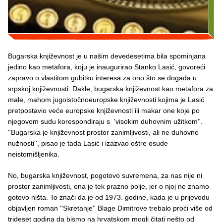
Bugarska književnost je u našim devedesetima bila spominjana
jedino kao metafora, koju je inaugurirao Stanko Lasić, govoreći
zapravo o vlastitom gubitku interesa za ono što se događa u
srpskoj književnosti. Dakle, bugarska književnost kao metafora za
male, mahom jugoistočnoeuropske književnosti kojima je Lasić
pretpostavio veće europske književnosti ili makar one koje po
njegovom sudu korespondiraju s 'visokim duhovnim užitkom''.
''Bugarska je književnost prostor zanimljivosti, ali ne duhovne
nužnosti'', pisao je tada Lasić i izazvao oštre osude
neistomišljenika.
No, bugarska književnost, pogotovo suvremena, za nas nije ni
prostor zanimljivosti, ona je tek prazno polje, jer o njoj ne znamo
gotovo ništa. To znači da je od 1973. godine, kada je u prijevodu
objavljen roman ''Skretanje'' Blage Dimitrove trebalo proći više od
trideset godina da bismo na hrvatskom mogli čitati nešto od