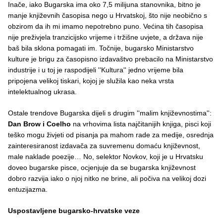
Inače, iako Bugarska ima oko 7,5 milijuna stanovnika, bitno je
manje književnih časopisa nego u Hrvatskoj, što nije neobično s
obzirom da ih mi imamo nepotrebno puno. Većina tih časopisa
nije preživjela tranzicijsko vrijeme i tržišne uvjete, a država nije
baš bila sklona pomagati im. Točnije, bugarsko Ministarstvo
kulture je brigu za časopisno izdavaštvo prebacilo na Ministarstvo
industrije i u toj je raspodijeli ''Kultura'' jedno vrijeme bila
pripojena velikoj tiskari, kojoj je služila kao neka vrsta
intelektualnog ukrasa.
Ostale trendove Bugarska dijeli s drugim ''malim književnostima'':
Dan Brow i Coelho
na vrhovima lista najčitanijih knjiga, pisci koji
teško mogu živjeti od pisanja pa mahom rade za medije, osrednja
zainteresiranost izdavača za suvremenu domaću književnost,
male naklade poezije… No, selektor Novkov, koji je u Hrvatsku
doveo bugarske pisce, ocjenjuje da se bugarska književnost
dobro razvija iako o njoj nitko ne brine, ali počiva na velikoj dozi
entuzijazma.
Uspostavljene bugarsko-hrvatske veze