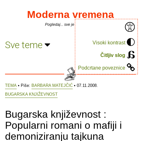
Moderna vremena
Pogledaj... sve je puno knjiga.
Sve teme
Visoki kontrast
Čitljiv slog
Podcrtane poveznice
TEMA
• Piše:
BARBARA MATEJČIĆ
• 07.11.2008.
BUGARSKA KNJIŽEVNOST
Bugarska književnost :
Popularni romani o mafiji i
demoniziranju tajkuna