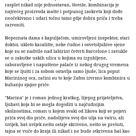
rasplet nikad nije jednostavan, štoviše, kombinacija je
najvećeg proizvoda mašte i potpunog zaokreta koji dođe
neočekivano i udari točno tamo gdje dobra priča i treba
zazvoniti.
Nepoznata dama s kapuljačom, umirovljeni inspektor, stari
doktor, ukleto kazalište, neke čudne i osvetoljubive sjene
koje su se nadvile nad labirint četvrti Barcelone i zavukle
se u zakutke uskih ulica u kojima su izgubljene,
zaboravljene i napuštene palače iz nekog drugog vremena
koje se ljušti i za sobom ostavlja samo ljude, lica poput
Marininog oca, začini su to koje Zafon izvrsno kombinira u
kuhanju sjajne priče.
"Marina" je i roman jednog kratkog, lijepog prijateljstva,
ljubavi koja bi se mogla dogoditi u najčudnijim
okolnostima, roman u kojem svaki od likova koji se pojavi
priča svoj dio priče, nadolijeva svoj dio ulja na vatru, ali
uvijek, baš uvijek nešto ostaje skriveno, nešto se prešuti,
tajna se vuče do kraja ili nikad i ne bude otkrivena baš kao