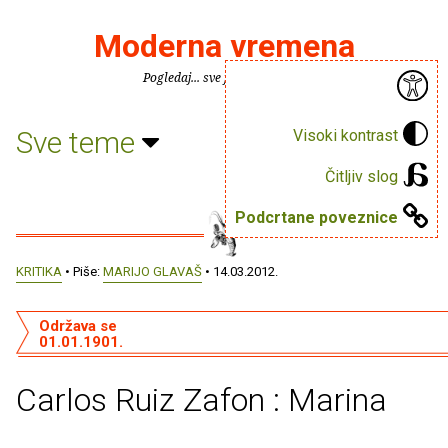
Moderna vremena
Pogledaj... sve je puno knjiga.
Sve teme
Visoki kontrast
Čitljiv slog
Podcrtane poveznice
KRITIKA
• Piše:
MARIJO GLAVAŠ
• 14.03.2012.
Održava se
01.01.1901.
Carlos Ruiz Zafon : Marina