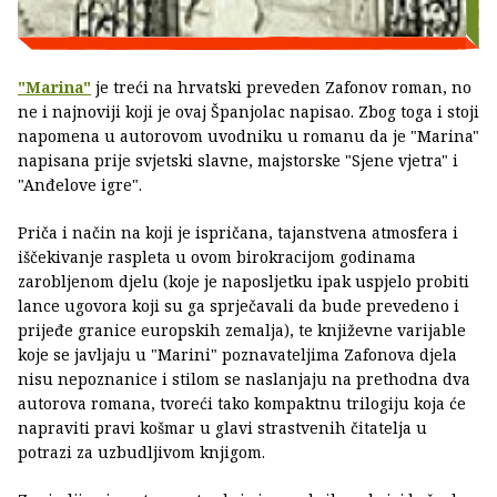
"Marina"
je treći na hrvatski preveden Zafonov roman, no
ne i najnoviji koji je ovaj Španjolac napisao. Zbog toga i stoji
napomena u autorovom uvodniku u romanu da je "Marina"
napisana prije svjetski slavne, majstorske "Sjene vjetra" i
"Anđelove igre".
Priča i način na koji je ispričana, tajanstvena atmosfera i
iščekivanje raspleta u ovom birokracijom godinama
zarobljenom djelu (koje je naposljetku ipak uspjelo probiti
lance ugovora koji su ga sprječavali da bude prevedeno i
prijeđe granice europskih zemalja), te književne varijable
koje se javljaju u "Marini" poznavateljima Zafonova djela
nisu nepoznanice i stilom se naslanjaju na prethodna dva
autorova romana, tvoreći tako kompaktnu trilogiju koja će
napraviti pravi košmar u glavi strastvenih čitatelja u
potrazi za uzbudljivom knjigom.