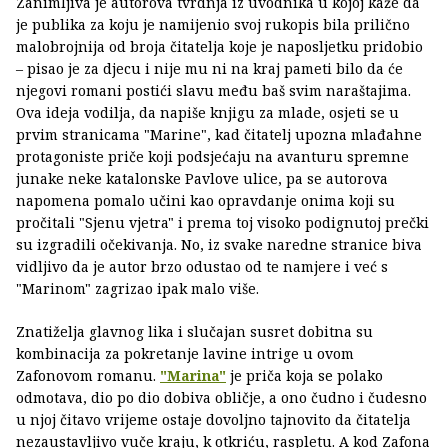
Zanimljiva je autorova tvrdnja iz uvodnika u kojoj kaže da
je publika za koju je namijenio svoj rukopis bila prilično
malobrojnija od broja čitatelja koje je naposljetku pridobio
– pisao je za djecu i nije mu ni na kraj pameti bilo da će
njegovi romani postići slavu među baš svim naraštajima.
Ova ideja vodilja, da napiše knjigu za mlade, osjeti se u
prvim stranicama "Marine", kad čitatelj upozna mlađahne
protagoniste priče koji podsjećaju na avanturu spremne
junake neke katalonske Pavlove ulice, pa se autorova
napomena pomalo učini kao opravdanje onima koji su
pročitali "Sjenu vjetra" i prema toj visoko podignutoj prečki
su izgradili očekivanja. No, iz svake naredne stranice biva
vidljivo da je autor brzo odustao od te namjere i već s
"Marinom" zagrizao ipak malo više.
Znatiželja glavnog lika i slučajan susret dobitna su
kombinacija za pokretanje lavine intrige u ovom
Zafonovom romanu.
"Marina"
je priča koja se polako
odmotava, dio po dio dobiva obličje, a ono čudno i čudesno
u njoj čitavo vrijeme ostaje dovoljno tajnovito da čitatelja
nezaustavljivo vuče kraju, k otkriću, raspletu. A kod Zafona