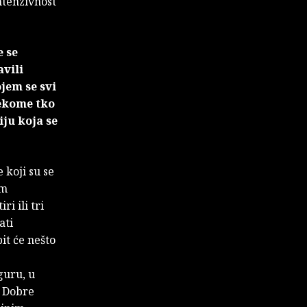
ntenzivnost
e se
avili
jem se svi
nekome tko
iju koja se
 koji su se
em
i ili tri
ati
it će nešto
guru, u
. Dobre