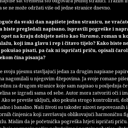
ajviše sat vremena što odgovara jednoj stranici. Tražim i
a se ne može održati više od jedne stranice dnevno.
guće da svaki dan napišete jednu stranicu, ne vraćat
 biste pregledali napisano, ispravili pogreške i napr
 opet na kraju dobijete nešto kao
Varamo
, roman u ko
lažu, koji ima glavu i rep i čitavo tijelo? Kako biste 
 pokušao pisati, pa čak ni ispričati priču, opisali čarol
jekom čina pisanja?
 svoju pjesmu stavljajući jedan za drugim napisane papire
na nagomilali u njegovim džepovima. Ja svoje romane piš
 jednu za drugom stranice koje sam napisao u posljednja četir
elina se izgradi sama od sebe. Autor mora zatvoriti oči i im
 Ako se previše uključi, ako pokuša strogo kontrolirati, dob
lno i banalno. Naši životi su također nizovi nepovezanih i
rnih činjenica koji završavaju oblikovajući harmoničnu fi
 zlu. Mislim da je početnička pogreška htjeti ispričati priču