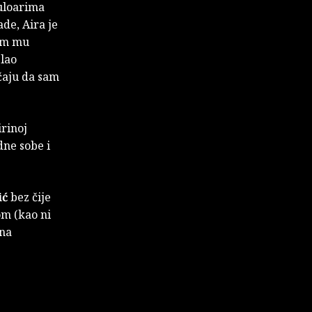
uloarima
de, Aira je
sam mu
slao
čaju da sam
rinoj
dne sobe i
ić
bez čije
om (kao ni
 na