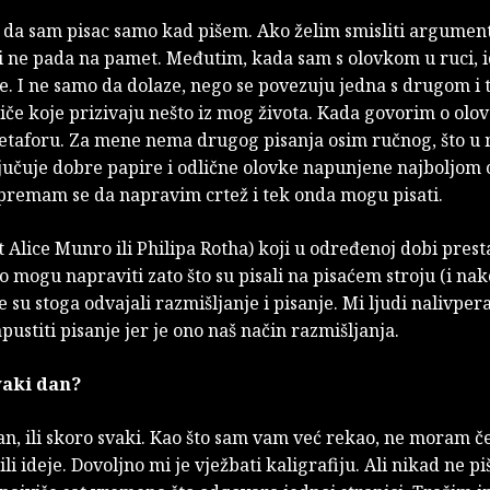
 da sam pisac samo kad pišem. Ako želim smisliti argument
mi ne pada na pamet. Međutim, kada sam s olovkom u ruci, 
e. I ne samo da dolaze, nego se povezuju jedna s drugom i 
iče koje prizivaju nešto iz mog života. Kada govorim o olov
etaforu. Za mene nema drugog pisanja osim ručnog, što 
ljučuje dobre papire i odlične olovke napunjene najboljom
ipremam se da napravim crtež i tek onda mogu pisati.
t Alice Munro ili Philipa Rotha) koji u određenoj dobi prest
o mogu napraviti zato što su pisali na pisaćem stroju (i na
e su stoga odvajali razmišljanje i pisanje. Mi ljudi nalivper
stiti pisanje jer je ono naš način razmišljanja.
svaki dan?
an, ili skoro svaki. Kao što sam vam već rekao, ne moram č
 ili ideje. Dovoljno mi je vježbati kaligrafiju. Ali nikad ne 