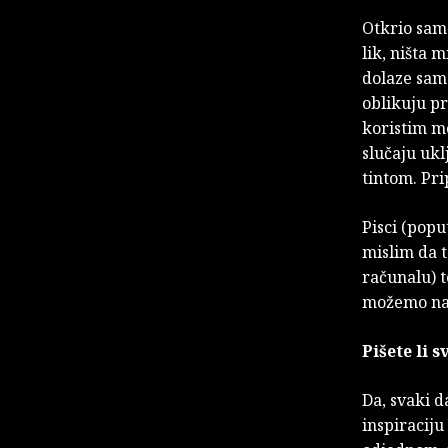
Otkrio sam
lik, ništa 
dolaze sam
oblikuju pr
koristim m
slučaju uk
tintom. Pr
Pisci (popu
mislim da t
računalu) t
možemo napu
Pišete li 
Da, svaki d
inspiraciju