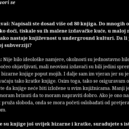
vori se
vaš: Napisali ste dosad više od 80 knjiga. Do mnogih o
ško doći, tiskale su ih malene izdavačke kuće, u maloj 
ako nastaje književnost u underground kulturi. Da li j
j subverziji?
:
Nije bilo ideološke namjere, okolnosti su jednostavno bil
čeo objavljivati, mali neovisni izdavači su bili jedini spre
i bizarne knjige poput mojih. I dalje sam im vjeran jer su je
vaćaju tako kratke knjige. Osim toga, tako se osiguravam 
 te da knjige neće biti izložene u svim knjižnicama. Manji je
moram brinuti da to moram napraviti dobro. Ako je ono naj
t pruža sloboda, onda se mora početi oslobađati od pretjer
om.
e su knjige još uvijek bizarne i kratke, surađujete s 