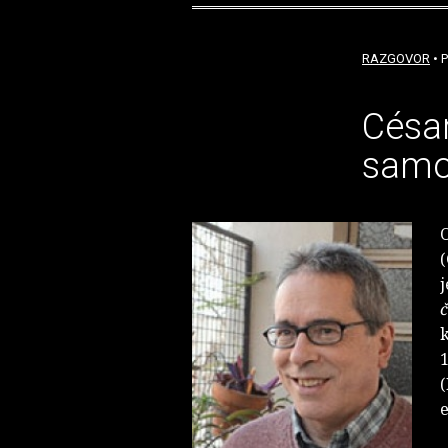
RAZGOVOR
• P
César
samo
O
(
č
k
1
(