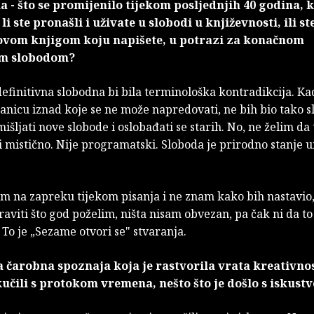
 - što se promijenilo tijekom posljednjih 40 godina, 
li ste pronašli i uživate u slobodi u književnosti, ili ste
vom knjigom koju napišete, u potrazi za konačnom
om slobodom?
efinitivna slobodna bi bila terminološka kontradikcija. Kad
anicu iznad koje se ne može napredovati, ne bih bio tako 
išljati nove slobode i oslobađati se starih. No, ne želim da 
ili mistično. Nije programatski. Sloboda je prirodno stanje
m na zapreku tijekom pisanja i ne znam kako bih nastavio,
viti što god poželim, ništa nisam obvezan, pa čak ni da t
To je „Sezame otvori se" stvaranja.
va čarobna spoznaja koja je rastvorila vrata kreativno
kučili s protokom vremena, nešto što je došlo s iskust