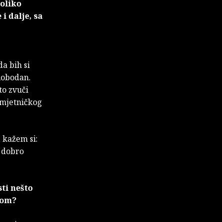
koliko
 i dalje, sa
a bih si
slobodan.
to zvuči
 umjetničkog
 kažem si:
o dobro
sti nešto
vom?