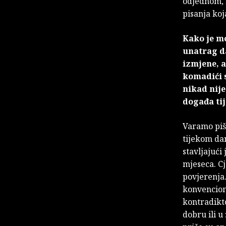
odjednom, n
pisanja koj
Kako je mo
unatrag da
izmjene, a
komadići s
nikad nije
događa ti
Varamo piše
tijekom da
stavljajući
mjeseca. Cj
povjerenja.
konvenciona
kontradikto
dobru ili u