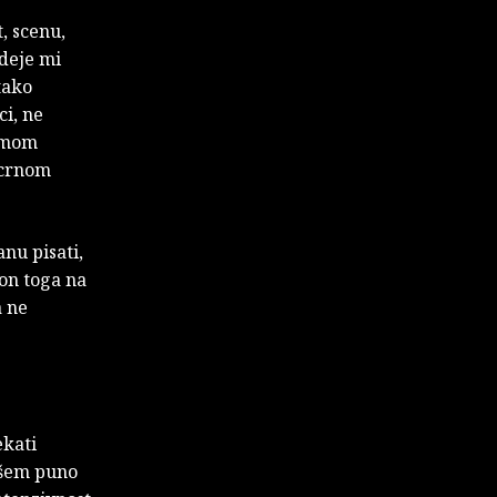
, scenu,
ideje mi
tako
ci, ne
u mom
 crnom
anu pisati,
kon toga na
a ne
ekati
pišem puno