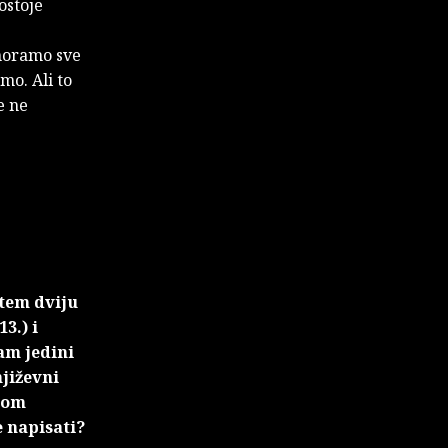
ostoje
 moramo sve
smo. Ali to
e ne
utem dviju
13.) i
am jedini
njiževni
svom
e napisati?