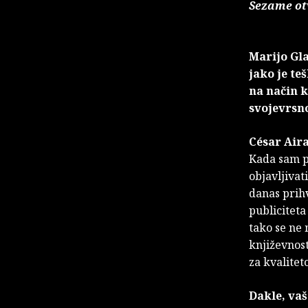
Sezame ot
Marijo Gla
jako je te
na način k
svojevrsno
César Aira
Kada sam po
objavljivat
danas prih
publiciteta
tako se ne 
književnos
za kvalitet
Dakle, vaš