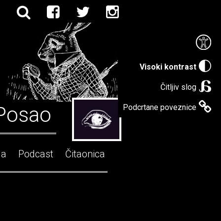
Visoki kontrast
Čitljiv slog
Posao
Podcrtane poveznice
ga
Podcast
Čitaonica