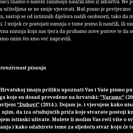
pisci znamo o našem zanimaju naučili smo iz iskustva. Ne p
 a učiteljima se ne smije vjerovati. Naš posao je pretjerano
n, sastoji se od intimnih dijelova naših osobnosti, tako da
. I uvijek će postojati sumnja o tome jesmo li naučili, ili ni
ivna sumnja koja nas tjera da probamo nove putove te da s
amo onim što smo već napravili.
ntenzivnost pisanja
u Hrvatskoj imaju priliku upoznati Vas i Vaše pismo p
iga koje su dosad prevedene na hrvatski:
"Varamo"
(20
avljeni
"Duhovi"
(2014.). Dojam je, i vjerujem kako nis
d njim, da iza očuđujućih priča koje stvarate postoji k
ojem istinski uživate. Možete li molim Vas reći više o 
anja i kako odabirete teme za sljedeću stvar koju će t