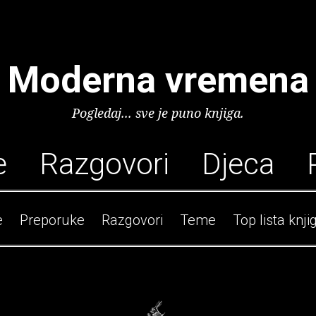
Moderna vremena
Pogledaj... sve je puno knjiga.
e
Razgovori
Djeca
e
Preporuke
Razgovori
Teme
Top lista knji