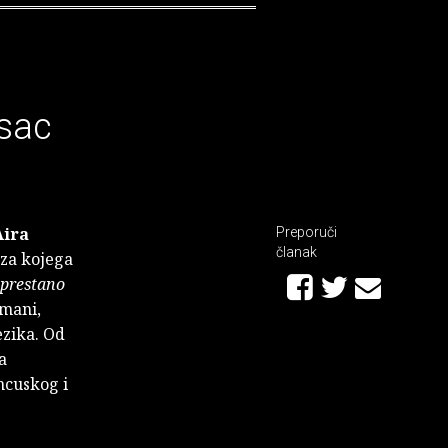
isac
Aira
Preporuči
članak
 za kojega
eprestano
omani,
ezika. Od
a
ncuskog i