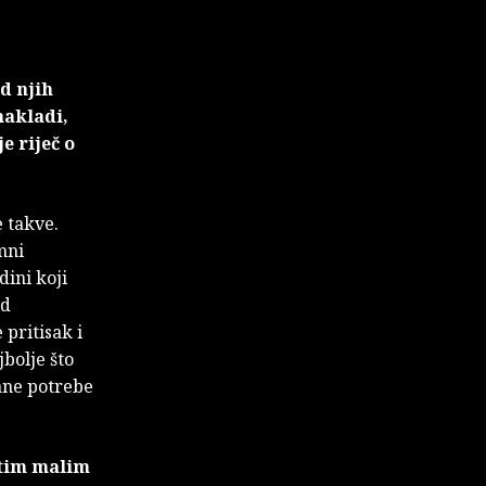
d njih
nakladi,
e riječ o
e takve.
mni
dini koji
od
 pritisak i
bolje što
ane potrebe
istim malim