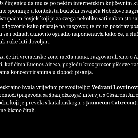
Uz činjenicu da mu se po nekim internetskim književnim k
ime spominje u kontekstu budućih osvajača Nobelove nagra
stupačan čovjek koji je za svega nekoliko sati nakon što 
 odgovorio kako pristaje na razgovor, te mi uz pozdrav po
ali se i odmah duhovito ogradio napomenuvši kako će, u slu
ak ruke biti dovoljan.
za četiri vremenske zone među nama, razgovarali smo o Ai
i, kafićima Buenos Airesa, pogledu kroz prozor piščeve ra
tama koncentriranima u slobodi pisanja.
beskrajno hvala vrijednoj prevoditeljici
Vedrani Lovrinov
pomoći (prijevoda sa španjolskoga) intervju s Césarom Air
dni koji je prevela s katalonskoga, s
Jaumeom Cabréom
)
e bismo čitali.