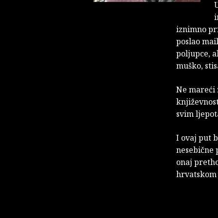
iznimno pri
poslao mail
poljupce, 
muško, stis
Ne mareći 
književnost
svim ljepo
I ovaj put 
nesebične 
onaj pretho
hrvatskom n