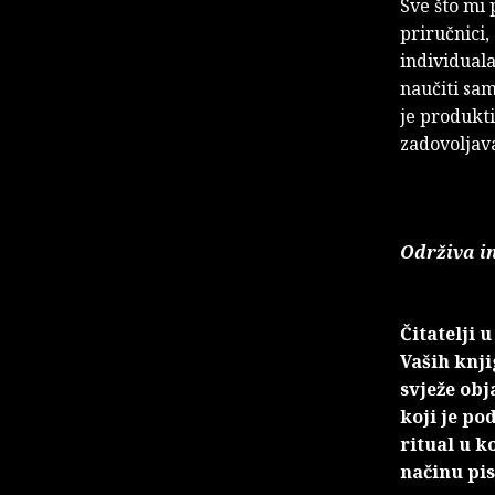
Sve što mi 
priručnici,
individuala
naučiti sami
je produkt
zadovoljav
Održiva i
Čitatelji 
Vaših knj
svježe obj
koji je po
ritual u k
načinu pis