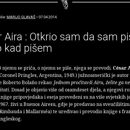
iše:
MARIJO GLAVAŠ
• 07.04.2014.
 Aira : Otkrio sam da sam p
 kad pišem
 njemu se priča, o njemu se piše, njega se prevodi.
César 
Coronel Pringles, Argentina, 1949.) južnoamerički je autor
je Roberto Bolaño rekao:
Jednom pročitavši Airu, želite ga n
itati
. Dosad je objavio više od osamdeset djela, a njegovi r
njige pripovjedaka i eseja prevedeni su na više svjetskih j
967. živi u Buenos Airesu, gdje je predavao na sveučilištim
Rimbauda i Mallarméa) te uređivao i prevodio knjige s fra
engleskog.