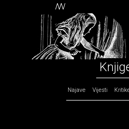
Knjig
Najave
Vijesti
Kritik