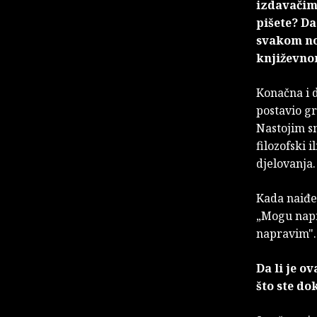
izdavačima
pišete? Da 
svakom no
književn
Konačna i d
postavio gr
Nastojim sm
filozofski 
djelovanja.
Kada naiđe
„Mogu napra
napravim". 
Da li je o
što ste do