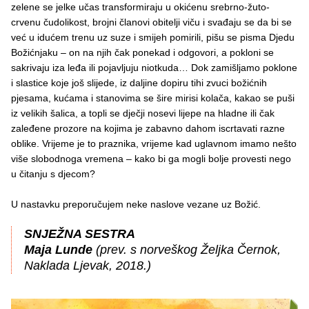
zelene se jelke učas transformiraju u okićenu srebrno-žuto-
crvenu čudolikost, brojni članovi obitelji viču i svađaju se da bi se
već u idućem trenu uz suze i smijeh pomirili, pišu se pisma Djedu
Božićnjaku – on na njih čak ponekad i odgovori, a pokloni se
sakrivaju iza leđa ili pojavljuju niotkuda… Dok zamišljamo poklone
i slastice koje još slijede, iz daljine dopiru tihi zvuci božićnih
pjesama, kućama i stanovima se šire mirisi kolača, kakao se puši
iz velikih šalica, a topli se dječji nosevi lijepe na hladne ili čak
zaleđene prozore na kojima je zabavno dahom iscrtavati razne
oblike. Vrijeme je to praznika, vrijeme kad uglavnom imamo nešto
više slobodnoga vremena – kako bi ga mogli bolje provesti nego
u čitanju s djecom?
U nastavku preporučujem neke naslove vezane uz Božić.
SNJEŽNA SESTRA
Maja Lunde
(prev. s norveškog Željka Černok,
Naklada Ljevak, 2018.)