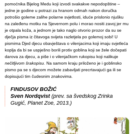
pomoćnika Bijelog Medu koji izvodi svakakve nepodopštine –
jedne je godine u potrazi za hranom odmah nakon doručka
potrošio goleme zalihe polarne svjetlosti, iduće prislonio njušku
na zaleđenu motku na Sjevernom polu i morao nositi zavoj jer mu
je otpala koža, a jednom je tako naglo otvorio prozor da su se
dječja pisma iz čitavoga svijeta razletjela po golemoj sobi! U
pismima Djed djecu obavještava o vilenjacima koji imaju svjetleća
koplja da bi se uspješno borili protiv goblina koji se žele dočepati
darova za djecu, a piše i o vilenjačkom rukopisu koji nalikuje
nečitljivom šrakopisu
. Na samom kraju priloženo je i goblinsko
pismo pa se s djecom možete zabavljati precrtavajući ga ili se
dopisujući tim čudesnim znakovima.
FINDUSOV BOŽIĆ
Sven Nordqvist
(prev. sa švedskog Zrinka
Gugić, Planet Zoe, 2013.)