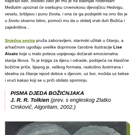
najdraži dan, osobito zato jer mu je na Badnjak rođendan!
Međutim upoznat će osebujnu crvenokosu djevojčicu Hedvigu,
veselu, brbljavu i punu života, i ona će ga podsjetiti na ono što je
u životu stvarno bitno, pomoći mu da u obitelj vrati duh Božića i
zajedništva...
Snježna sestra
pruža zaboravljeni, starinski užitak u čitanju, a
arhaičnom ugođaju uvelike doprinose čarobne ilustracije
Lise
Aisato
koje u malo poteza uspijevaju dočarati emocionalna
stanja likova. To je knjiga za djecu i odrasle, podsjeća na klasične
božićne priče, lijepog je, velikog formata, raskošno ilustrirana i
idealna za čitanje ispod dekice s djecom, uz bor, možda uz kekse
i vrući kakao koji se u priči obilato spominju.
PISMA DJEDA BOŽIĆNJAKA
J. R. R. Tolkien
(prev. s engleskog Zlatko
Crnković, Algoritam, 2002.)