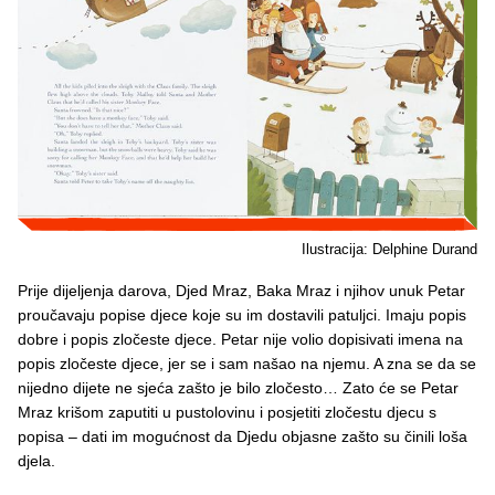
Ilustracija: Delphine Durand
Prije dijeljenja darova, Djed Mraz, Baka Mraz i njihov unuk Petar
proučavaju popise djece koje su im dostavili patuljci. Imaju popis
dobre i popis zločeste djece. Petar nije volio dopisivati imena na
popis zločeste djece, jer se i sam našao na njemu. A zna se da se
nijedno dijete ne sjeća zašto je bilo zločesto… Zato će se Petar
Mraz krišom zaputiti u pustolovinu i posjetiti zločestu djecu s
popisa – dati im mogućnost da Djedu objasne zašto su činili loša
djela.