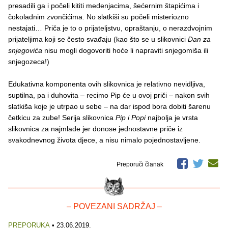
presadili ga i počeli kititi medenjacima, šećernim štapićima i
čokoladnim zvončićima. No slatkiši su počeli misteriozno
nestajati… Priča je to o prijateljstvu, opraštanju, o nerazdvojnim
prijateljima koji se često svađaju (kao što se u slikovnici
Dan za
snjegovića
nisu mogli dogovoriti hoće li napraviti snjegomiša ili
snjegozeca!)
Edukativna komponenta ovih slikovnica je relativno nevidljiva,
suptilna, pa i duhovita – recimo Pip će u ovoj priči – nakon svih
slatkiša koje je utrpao u sebe – na dar ispod bora dobiti šarenu
četkicu za zube! Serija slikovnica
Pip i Popi
najbolja je vrsta
slikovnica za najmlađe jer donose jednostavne priče iz
svakodnevnog života djece, a nisu nimalo pojednostavljene.
Preporuči članak
– POVEZANI SADRŽAJ –
PREPORUKA
• 23.06.2019.