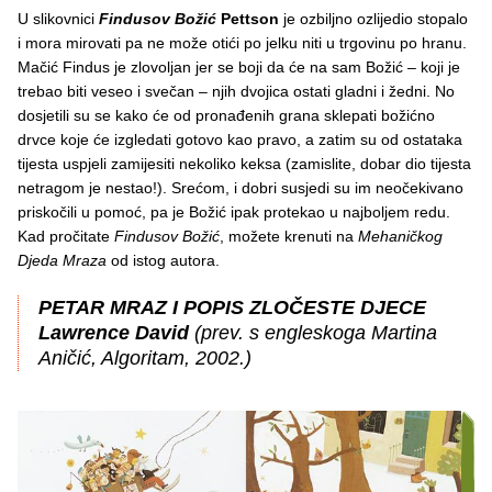
U slikovnici
Findusov Božić
Pettson
je ozbiljno ozlijedio stopalo
i mora mirovati pa ne može otići po jelku niti u trgovinu po hranu.
Mačić Findus je zlovoljan jer se boji da će na sam Božić – koji je
trebao biti veseo i svečan – njih dvojica ostati gladni i žedni. No
dosjetili su se kako će od pronađenih grana sklepati božićno
drvce koje će izgledati gotovo kao pravo, a zatim su od ostataka
tijesta uspjeli zamijesiti nekoliko keksa (zamislite, dobar dio tijesta
netragom je nestao!). Srećom, i dobri susjedi su im neočekivano
priskočili u pomoć, pa je Božić ipak protekao u najboljem redu.
Kad pročitate
Findusov Božić
, možete krenuti na
Mehaničkog
Djeda Mraza
od istog autora.
PETAR MRAZ I POPIS ZLOČESTE DJECE
Lawrence David
(prev. s engleskoga Martina
Aničić, Algoritam, 2002.)