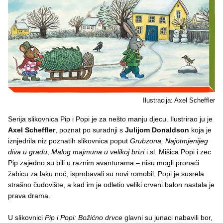
Ilustracija: Axel Scheffler
Serija slikovnica Pip i Popi je za nešto manju djecu. Ilustrirao ju je
Axel Scheffler
, poznat po suradnji s
Julijom Donaldson
koja je
iznjedrila niz poznatih slikovnica poput
Grubzona, Najotmjenijeg
diva u gradu
,
Malog majmuna u velikoj brizi
i sl. Mišica Popi i zec
Pip zajedno su bili u raznim avanturama – nisu mogli pronaći
žabicu za laku noć, isprobavali su novi romobil, Popi je susrela
strašno čudovište, a kad im je odletio veliki crveni balon nastala je
prava drama.
U slikovnici
Pip i Popi: Božićno drvce
glavni su junaci nabavili bor,