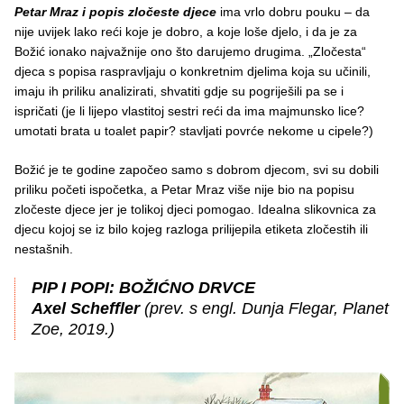
Petar Mraz i popis zločeste djece
ima vrlo dobru pouku – da
nije uvijek lako reći koje je dobro, a koje loše djelo, i da je za
Božić ionako najvažnije ono što darujemo drugima. „Zločesta“
djeca s popisa raspravljaju o konkretnim djelima koja su učinili,
imaju ih priliku analizirati, shvatiti gdje su pogriješili pa se i
ispričati (je li lijepo vlastitoj sestri reći da ima majmunsko lice?
umotati brata u toalet papir? stavljati povrće nekome u cipele?)
Božić je te godine započeo samo s dobrom djecom, svi su dobili
priliku početi ispočetka, a Petar Mraz više nije bio na popisu
zločeste djece jer je tolikoj djeci pomogao. Idealna slikovnica za
djecu kojoj se iz bilo kojeg razloga prilijepila etiketa zločestih ili
nestašnih.
PIP I POPI: BOŽIĆNO DRVCE
Axel Scheffler
(prev. s engl. Dunja Flegar, Planet
Zoe, 2019.)