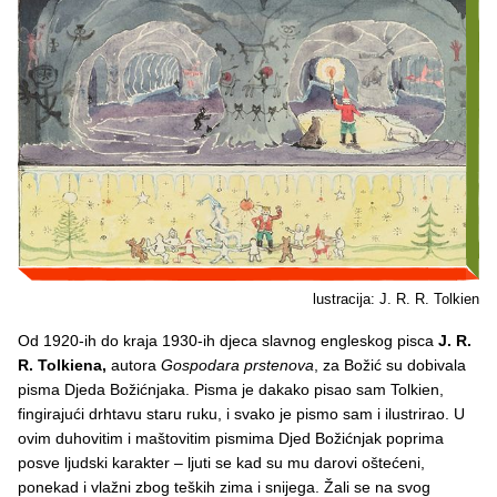
lustracija: J. R. R. Tolkien
Od 1920-ih do kraja 1930-ih djeca slavnog engleskog pisca
J. R.
R. Tolkiena,
autora
Gospodara prstenova
, za Božić su dobivala
pisma Djeda Božićnjaka. Pisma je dakako pisao sam Tolkien,
fingirajući drhtavu staru ruku, i svako je pismo sam i ilustrirao. U
ovim duhovitim i maštovitim pismima Djed Božićnjak poprima
posve ljudski karakter – ljuti se kad su mu darovi oštećeni,
ponekad i vlažni zbog teških zima i snijega. Žali se na svog