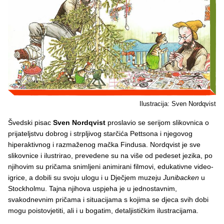
Ilustracija: Sven Nordqvist
Švedski pisac
Sven Nordqvist
proslavio se serijom slikovnica o
prijateljstvu dobrog i strpljivog starčića Pettsona i njegovog
hiperaktivnog i razmaženog mačka Findusa. Nordqvist je sve
slikovnice i ilustrirao, prevedene su na više od pedeset jezika, po
njihovim su pričama snimljeni animirani filmovi, edukativne video-
igrice, a dobili su svoju ulogu i u Dječjem muzeju
Junibacken
u
Stockholmu. Tajna njihova uspjeha je u jednostavnim,
svakodnevnim pričama i situacijama s kojima se djeca svih dobi
mogu poistovjetiti, ali i u bogatim, detaljističkim ilustracijama.