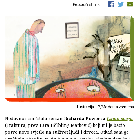
Preporuči članak
Ilustracija: I.P./Moderna vremena
Nedavno sam čitala roman
Richarda Powersa
Iznad svega
(Fraktura, prev. Lara Hölbling Matković) koji mi je bacio
posve novo svjetlo na suživot ljudi i drveća. Otkad sam ga
pročitala uhvatim se da hodam po parku, gledam drveće i