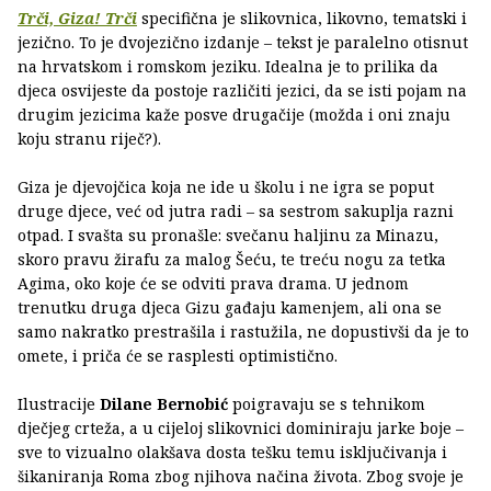
Trči, Giza! Trči
specifična je slikovnica, likovno, tematski i
jezično. To je dvojezično izdanje – tekst je paralelno otisnut
na hrvatskom i romskom jeziku. Idealna je to prilika da
djeca osvijeste da postoje različiti jezici, da se isti pojam na
drugim jezicima kaže posve drugačije (možda i oni znaju
koju stranu riječ?).
Giza je djevojčica koja ne ide u školu i ne igra se poput
druge djece, već od jutra radi – sa sestrom sakuplja razni
otpad. I svašta su pronašle: svečanu haljinu za Minazu,
skoro pravu žirafu za malog Šeću, te treću nogu za tetka
Agima, oko koje će se odviti prava drama. U jednom
trenutku druga djeca Gizu gađaju kamenjem, ali ona se
samo nakratko prestrašila i rastužila, ne dopustivši da je to
omete, i priča će se rasplesti optimistično.
Ilustracije
Dilane Bernobić
poigravaju se s tehnikom
dječjeg crteža, a u cijeloj slikovnici dominiraju jarke boje –
sve to vizualno olakšava dosta tešku temu isključivanja i
šikaniranja Roma zbog njihova načina života. Zbog svoje je