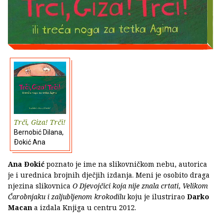
Trči, Giza! Trči!
Bernobić Dilana,
Ðokić Ana
Ana Đokić
poznato je ime na slikovničkom nebu, autorica
je i urednica brojnih dječjih izdanja. Meni je osobito draga
njezina slikovnica
O Djevojčici koja nije znala crtati
,
Velikom
Čarobnjaku i zaljubljenom krokodilu
koju je ilustrirao
Darko
Macan
a izdala Knjiga u centru 2012.