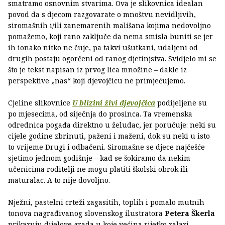
smatramo osnovnim stvarima. Ova je slikovnica idealan
povod da s djecom razgovarate o mnoštvu nevidljivih,
siromašnih i/ili zanemarenih mališana kojima nedovoljno
pomažemo, koji rano zaključe da nema smisla buniti se jer
ih ionako nitko ne čuje, pa takvi ušutkani, udaljeni od
drugih postaju ogorčeni od ranog djetinjstva. Svidjelo mi se
što je tekst napisan iz prvog lica množine – dakle iz
perspektive „nas“ koji djevojčicu ne primjećujemo.
Cjeline slikovnice
U blizini živi djevojčica
podijeljene su
po mjesecima, od siječnja do prosinca. Ta vremenska
odrednica pogađa direktno u želudac, jer poručuje: neki su
cijele godine zbrinuti, paženi i maženi, dok su neki u isto
to vrijeme Drugi i odbačeni. Siromašne se djece najčešće
sjetimo jednom godišnje – kad se šokiramo da nekim
učenicima roditelji ne mogu platiti školski obrok ili
maturalac. A to nije dovoljno.
Nježni, pastelni crteži zagasitih, toplih i pomalo mutnih
tonova nagrađivanog slovenskog ilustratora
Petera Škerla
prikazuju dijelove grada u koje većina rijetko zalazi –