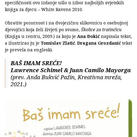
specifičnosti ovo izdanje ušlo u izbor najboljih svjetskih
knjiga za djecu – White Ravens 2010.
Obratite pozornost i na dvojezičnu slikovnicu o osebujnoj
djevojčici koja želi živjeti po svome,
Školice za tratinčicu
(Knjiga u centru, 2009.) za koju je
Ana Đokić
napisala tekst,
a ilustrirao ju je
Tomislav Zlatić
.
Dragana Grozdanić
tekst
je prevela na engleski.
BAŠ IMAM SREĆE!
Lawrence Schimel & Juan Camilo Mayorga
(prev. Anda Bukvić Pažin, Kreativna mreža,
2021.)