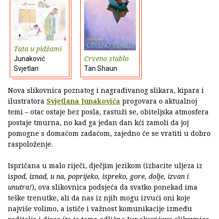
Tata u pidžami
Crveno stablo
Junaković
Svjetlan
Tan Shaun
Nova slikovnica poznatog i nagrađivanog slikara, kipara i
ilustratora
Svjetlana Junakovića
progovara o aktualnoj
temi – otac ostaje bez posla, rastuži se, obiteljska atmosfera
postaje tmurna, no kad ga jedan dan kći zamoli da joj
pomogne s domaćom zadaćom, zajedno će se vratiti u dobro
raspoloženje.
Ispričana u malo riječi, dječjim jezikom (izbacite uljeza iz
i
spod, iznad, u na, poprijeko, ispreko, gore, dolje, izvan i
unutra!
), ova slikovnica podsjeća da svatko ponekad ima
teške trenutke, ali da nas iz njih mogu izvući oni koje
najviše volimo, a ističe i važnost komunikacije između