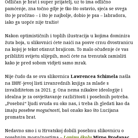
Odličan je brat i super prijatelj, uz to ima odlično
pamćenje, zna točno gdje je tko što ostavio, sjeća se svega
što je pročitao – i što je najbolje, dobio je psa – labradora,
iako ga uopće nije tražio!
Nakon optimističnih i toplih ilustracija u kojima dominira
žuta boja, u slikovnici ćete naići na posve crnu dvostranicu
na kojoj je tekst otisnut brajicom. To malo očuđenje će vas
približiti svijetu slijepih, moći ćete na trenutak zamisliti
kako je pred sobom vidjeti samo mrak.
Nije čudo da se ova slikovnica
Lawrencea Schimela
našla
na IBBY-jevoj listi izvanrednih knjiga za mlade s
invaliditetom za 2021. g. Ona nema nikakve ideologije i
idealna je za osvještavanje različitosti i posebnih potreba.
„Posebni“ ljudi svuda su oko nas, i treba ih gledati kao da
imaju
posebne mogućnosti
, baš onako kao što Lucijana
promatra brat.
Nedavno smo i u Hrvatskoj dobili posebnu slikovnicu o
posebnim mogućnostima –
Laninu školu
Mirne Brođanac