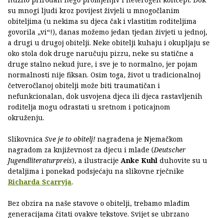
su mnogi ljudi kroz povijest živjeli u mnogočlanim
obiteljima (u nekima su djeca čak i vlastitim roditeljima
govorila „vi“!), danas možemo jedan tjedan živjeti u jednoj,
a drugi u drugoj obitelji. Neke obitelji kuhaju i okupljaju se
oko stola dok druge naručuju pizzu, neke su statične a
druge stalno nekud jure, i sve je to normalno, jer pojam
normalnosti nije fiksan. Osim toga, život u tradicionalnoj
četveročlanoj obitelji može biti traumatičan i
nefunkcionalan, dok usvojena djeca ili djeca rastavljenih
roditelja mogu odrastati u sretnom i poticajnom
okruženju.
Slikovnica
Sve je to obitelj!
nagrađena je Njemačkom
nagradom za književnost za djecu i mlade (
Deutscher
Jugendliteraturpreis
), a ilustracije
Anke Kuhl
duhovite su u
detaljima i ponekad podsjećaju na slikovne rječnike
Richarda Scarryja
.
Bez obzira na naše stavove o obitelji, trebamo mlađim
generacijama čitati ovakve tekstove. Svijet se ubrzano