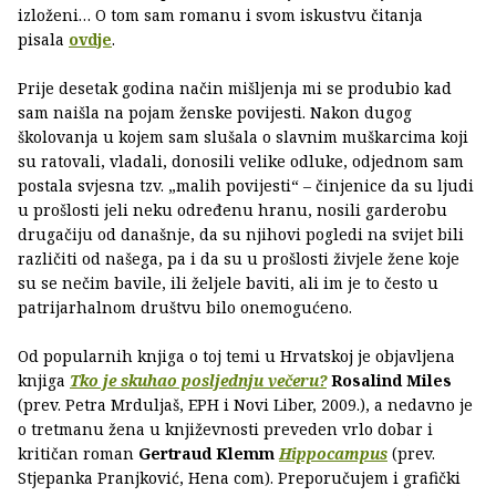
izloženi… O tom sam romanu i svom iskustvu čitanja
pisala
ovdje
.
Prije desetak godina način mišljenja mi se produbio kad
sam naišla na pojam ženske povijesti. Nakon dugog
školovanja u kojem sam slušala o slavnim muškarcima koji
su ratovali, vladali, donosili velike odluke, odjednom sam
postala svjesna tzv. „malih povijesti“ – činjenice da su ljudi
u prošlosti jeli neku određenu hranu, nosili garderobu
drugačiju od današnje, da su njihovi pogledi na svijet bili
različiti od našega, pa i da su u prošlosti živjele žene koje
su se nečim bavile, ili željele baviti, ali im je to često u
patrijarhalnom društvu bilo onemogućeno.
Od popularnih knjiga o toj temi u Hrvatskoj je objavljena
knjiga
Tko je skuhao posljednju večeru?
Rosalind Miles
(prev. Petra Mrduljaš, EPH i Novi Liber, 2009.), a nedavno je
o tretmanu žena u književnosti preveden vrlo dobar i
kritičan roman
Gertraud Klemm
Hippocampus
(prev.
Stjepanka Pranjković, Hena com). Preporučujem i grafički