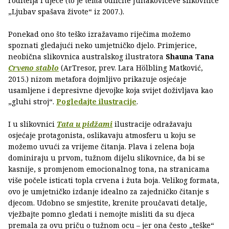
roditelja i djece (to je tema odlične Junakovićeve slikovnice
„Ljubav spašava živote“ iz 2007.).
Ponekad ono što teško izražavamo riječima možemo
spoznati gledajući neko umjetničko djelo. Primjerice,
neobična slikovnica australskog ilustratora
Shauna Tana
Crveno stablo
(ArTresor, prev. Lara Hölbling Matković,
2015.) nizom metafora dojmljivo prikazuje osjećaje
usamljene i depresivne djevojke koja svijet doživljava kao
„gluhi stroj“.
Pogledajte ilustracije
.
I u slikovnici
Tata u pidžami
ilustracije odražavaju
osjećaje protagonista, oslikavaju atmosferu u koju se
možemo uvući za vrijeme čitanja. Plava i zelena boja
dominiraju u prvom, tužnom dijelu slikovnice, da bi se
kasnije, s promjenom emocionalnog tona, na stranicama
više počele isticati topla crvena i žuta boja. Velikog formata,
ovo je umjetničko izdanje idealno za zajedničko čitanje s
djecom. Udobno se smjestite, krenite proučavati detalje,
vježbajte pomno gledati i nemojte misliti da su djeca
premala za ovu priču o tužnom ocu – jer ona često „teške“