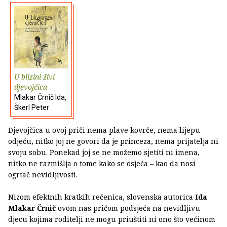
U blizini živi
djevojčica
Mlakar Črnič Ida,
Škerl Peter
Djevojčica u ovoj priči nema plave kovrče, nema lijepu
odjeću, nitko joj ne govori da je princeza, nema prijatelja ni
svoju sobu. Ponekad joj se ne možemo sjetiti ni imena,
nitko ne razmišlja o tome kako se osjeća – kao da nosi
ogrtač nevidljivosti.
Nizom efektnih kratkih rečenica, slovenska autorica
Ida
Mlakar Črnič
ovom nas pričom podsjeća na nevidljivu
djecu kojima roditelji ne mogu priuštiti ni ono što većinom