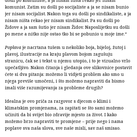
došli po komuniste, a ja nisam ništa rekao jer nisam
komunist. Zatim su došli po socijaliste a ja se nisam bunio
jer nisam socijalist. Nakon toga su došli po sindikaliste, a ja
nisam ništa rekao jer nisam sindikalist. Pa su došli po
Židove a ja sam šutio jer nisam Židov. Naposlijetku su došli
po mene a nitko nije ostao tko bi se pobunio u moje ime.“
Poplava
je nacrtana tušem u nekoliko boja, bijeloj, žutoj i
plavoj, ilustracije na kraju plavom bojom zagušuju
stranicu, čak se i tekst u njemu utopio, i to je vizualno vrlo
upečatljivo. Nakon čitanja i gledanja ove slikovnice postavit
ćete si dva pitanja: možemo li vidjeti problem ako smo u
njega previše umočeni, i što možemo napraviti da bismo
imali više razumijevanja za probleme drugih?
Idealna je ovo priča za razgovor s djecom o klimi i
klimatskim promjenama, za zapitati se što sami možemo
učiniti da bi svijet bio zdravije mjesto za život. I kako
možemo brzo napraviti te promjene – prije nego i nama
poplave sva naša slova, sve naše misli, sav naš smisao.