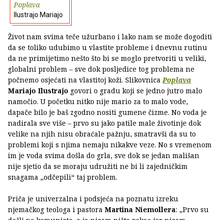
Poplava
Ilustrajo Mariajo
Život nam svima teče užurbano i lako nam se može dogoditi
da se toliko udubimo u vlastite probleme i dnevnu rutinu
da ne primijetimo nešto što bi se moglo pretvoriti u veliki,
globalni problem – sve dok posljedice tog problema ne
počnemo osjećati na vlastitoj koži. Slikovnica
Poplava
Mariajo Ilustrajo
govori o gradu koji se jedno jutro malo
namočio. U početku nitko nije mario za to malo vode,
dapače bilo je baš zgodno nositi gumene čizme. No voda je
nadirala sve više – prvo su jako patile male životinje dok
velike na njih nisu obraćale pažnju, smatravši da su to
problemi koji s njima nemaju nikakve veze. No s vremenom
im je voda svima došla do grla, sve dok se jedan mališan
nije sjetio da se moraju udružiti ne bi li zajedničkim
snagama „odčepili“ taj problem.
Priča je univerzalna i podsjeća na poznatu izreku
njemačkog teologa i pastora
Martina Niemollera
: „Prvo su