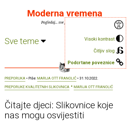
Moderna vremena
Pogledaj... sve je puno knjiga.
Sve teme
Visoki kontrast
Čitljiv slog
Podcrtane poveznice
PREPORUKA
• Piše:
MARIJA OTT FRANOLIĆ
• 31.10.2022.
PREPORUKE KVALITETNIH SLIKOVNICA
MARIJA OTT FRANOLIĆ
Čitajte djeci: Slikovnice koje
nas mogu osvijestiti