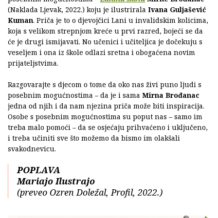
(Naklada Ljevak, 2022.) koju je ilustrirala
Ivana Guljašević
Kuman
. Priča je to o djevojčici Lani u invalidskim kolicima,
koja s velikom strepnjom kreće u prvi razred, bojeći se da
će je drugi ismijavati. No učenici i učiteljica je dočekuju s
veseljem i ona iz škole odlazi sretna i obogaćena novim
prijateljstvima.
Razgovarajte s djecom o tome da oko nas živi puno ljudi s
posebnim mogućnostima – da je i sama
Mirna Brođanac
jedna od njih i da nam njezina priča može biti inspiracija.
Osobe s posebnim mogućnostima su poput nas – samo im
treba malo pomoći – da se osjećaju prihvaćeno i uključeno,
i treba učiniti sve što možemo da bismo im olakšali
svakodnevicu.
POPLAVA
Mariajo Ilustrajo
(preveo Ozren Doležal, Profil, 2022.)