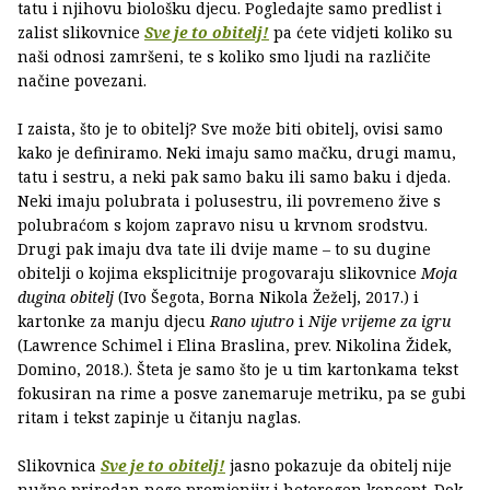
tatu i njihovu biološku djecu. Pogledajte samo predlist i
zalist slikovnice
Sve je to obitelj!
pa ćete vidjeti koliko su
naši odnosi zamršeni, te s koliko smo ljudi na različite
načine povezani.
I zaista, što je to obitelj? Sve može biti obitelj, ovisi samo
kako je definiramo. Neki imaju samo mačku, drugi mamu,
tatu i sestru, a neki pak samo baku ili samo baku i djeda.
Neki imaju polubrata i polusestru, ili povremeno žive s
polubraćom s kojom zapravo nisu u krvnom srodstvu.
Drugi pak imaju dva tate ili dvije mame – to su dugine
obitelji o kojima eksplicitnije progovaraju slikovnice
Moja
dugina obitelj
(Ivo Šegota, Borna Nikola Žeželj, 2017.) i
kartonke za manju djecu
Rano ujutro
i
Nije vrijeme za igru
(Lawrence Schimel i Elina Braslina, prev. Nikolina Židek,
Domino, 2018.). Šteta je samo što je u tim kartonkama tekst
fokusiran na rime a posve zanemaruje metriku, pa se gubi
ritam i tekst zapinje u čitanju naglas.
Slikovnica
Sve je to obitelj!
jasno pokazuje da obitelj nije
nužno prirodan nego promjenjiv i heterogen koncept. Dok