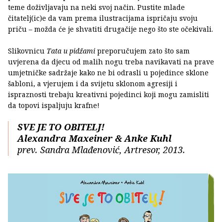
teme doživljavaju na neki svoj način. Pustite mlade
čitatelj(ic)e da vam prema ilustracijama ispričaju svoju
priču – možda će je shvatiti drugačije nego što ste očekivali.
Slikovnicu
Tata u pidžami
preporučujem zato što sam
uvjerena da djecu od malih nogu treba navikavati na prave
umjetničke sadržaje kako ne bi odrasli u pojedince sklone
šabloni, a vjerujem i da svijetu sklonom agresiji i
ispraznosti trebaju kreativni pojedinci koji mogu zamisliti
da topovi ispaljuju krafne!
SVE JE TO OBITELJ!
Alexandra Maxeiner & Anke Kuhl
prev. Sandra Mlađenović, Artresor, 2013.