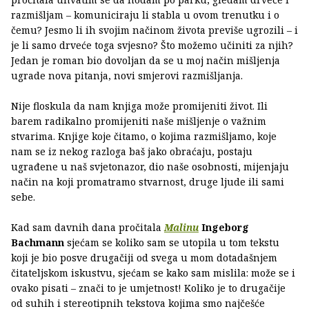
razmišljam – komuniciraju li stabla u ovom trenutku i o
čemu? Jesmo li ih svojim načinom života previše ugrozili – i
je li samo drveće toga svjesno? Što možemo učiniti za njih?
Jedan je roman bio dovoljan da se u moj način mišljenja
ugrade nova pitanja, novi smjerovi razmišljanja.
Nije floskula da nam knjiga može promijeniti život. Ili
barem radikalno promijeniti naše mišljenje o važnim
stvarima. Knjige koje čitamo, o kojima razmišljamo, koje
nam se iz nekog razloga baš jako obraćaju, postaju
ugrađene u naš svjetonazor, dio naše osobnosti, mijenjaju
način na koji promatramo stvarnost, druge ljude ili sami
sebe.
Kad sam davnih dana pročitala
Malinu
Ingeborg
Bachmann
sjećam se koliko sam se utopila u tom tekstu
koji je bio posve drugačiji od svega u mom dotadašnjem
čitateljskom iskustvu, sjećam se kako sam mislila: može se i
ovako pisati – znači to je umjetnost! Koliko je to drugačije
od suhih i stereotipnih tekstova kojima smo najčešće