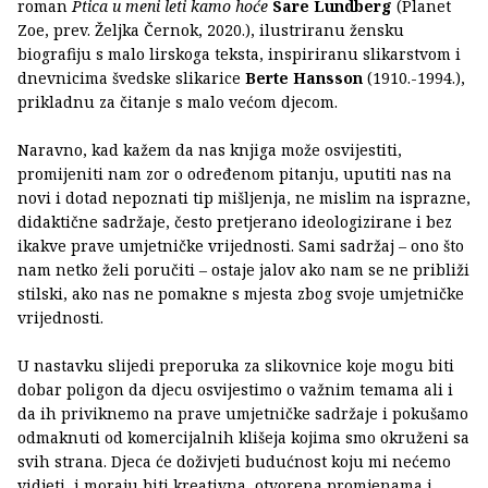
roman
Ptica u meni leti kamo hoće
Sare Lundberg
(Planet
Zoe, prev. Željka Černok, 2020.), ilustriranu žensku
biografiju s malo lirskoga teksta, inspiriranu slikarstvom i
dnevnicima švedske slikarice
Berte Hansson
(1910.-1994.),
prikladnu za čitanje s malo većom djecom.
Naravno, kad kažem da nas knjiga može osvijestiti,
promijeniti nam zor o određenom pitanju, uputiti nas na
novi i dotad nepoznati tip mišljenja, ne mislim na isprazne,
didaktične sadržaje, često pretjerano ideologizirane i bez
ikakve prave umjetničke vrijednosti. Sami sadržaj – ono što
nam netko želi poručiti – ostaje jalov ako nam se ne približi
stilski, ako nas ne pomakne s mjesta zbog svoje umjetničke
vrijednosti.
U nastavku slijedi preporuka za slikovnice koje mogu biti
dobar poligon da djecu osvijestimo o važnim temama ali i
da ih priviknemo na prave umjetničke sadržaje i pokušamo
odmaknuti od komercijalnih klišeja kojima smo okruženi sa
svih strana. Djeca će doživjeti budućnost koju mi nećemo
vidjeti, i moraju biti kreativna, otvorena promjenama i