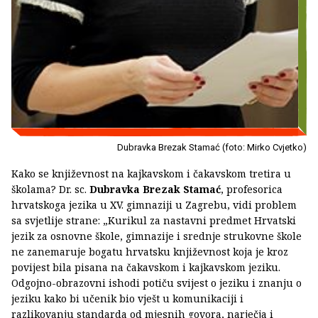
Dubravka Brezak Stamać (foto: Mirko Cvjetko)
Kako se književnost na kajkavskom i čakavskom tretira u
školama? Dr. sc.
Dubravka Brezak Stamać
, profesorica
hrvatskoga jezika u XV. gimnaziji u Zagrebu, vidi problem
sa svjetlije strane: „Kurikul za nastavni predmet Hrvatski
jezik za osnovne škole, gimnazije i srednje strukovne škole
ne zanemaruje bogatu hrvatsku književnost koja je kroz
povijest bila pisana na čakavskom i kajkavskom jeziku.
Odgojno-obrazovni ishodi potiču svijest o jeziku i znanju o
jeziku kako bi učenik bio vješt u komunikaciji i
razlikovanju standarda od mjesnih govora, narječja i