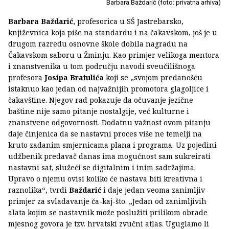
Barbara Baždarić (foto: privatna arhiva)
Barbara Baždarić
, profesorica u SŠ Jastrebarsko,
književnica koja piše na standardu i na čakavskom, još je u
drugom razredu osnovne škole dobila nagradu na
Čakavskom saboru u Žminju. Kao primjer velikoga mentora
i znanstvenika u tom području navodi sveučilišnoga
profesora
Josipa Bratulića
koji se „svojom predanošću
istaknuo kao jedan od najvažnijih promotora glagoljice i
čakavštine. Njegov rad pokazuje da očuvanje jezične
baštine nije samo pitanje nostalgije, već kulturne i
znanstvene odgovornosti. Dodatnu važnost ovom pitanju
daje činjenica da se nastavni proces više ne temelji na
kruto zadanim smjernicama plana i programa. Uz pojedini
udžbenik predavač danas ima mogućnost sam sukreirati
nastavni sat, služeći se digitalnim i inim sadržajima.
Upravo o njemu ovisi koliko će nastava biti kreativna i
raznolika“, tvrdi
Baždarić
i daje jedan veoma zanimljiv
primjer za svladavanje ča-kaj-što. „Jedan od zanimljivih
alata kojim se nastavnik može poslužiti prilikom obrade
mjesnog govora je tzv. hrvatski zvučni atlas. Uguglamo li