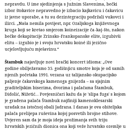
nepravdu. U ime sjedinjenja s Južnim Slavenima, bečki
izbor štokavice nepravedno je izbacio kajkavicu i čakavicu
iz javne uporabe, a tu su dezintegraciju podržali vukovci i
ilirci. „Naša nemila povijest, npr. Ozaljskoga književnoga
kruga koji se kretao smjerom koineizacije ča-kaj-što, nakon
bečke dekapitacije Zrinsko-Frankopanske elite, izgubivši
elitu – izgubio je i svoju hrvatsku koiné ili jezično
ucjelovljujuću mješavinu.“
Štambuk
najavljuje novi brački koncert idioma: „Ove
godine obilježavamo 35. godišnjicu smotre koja je od samih
njenih početaka 1991. vezana uz talijansko okupacijsko
paljenje čakavskoga kamenoga gnijezda – sa sjajnim
graditeljskim biserima, dvorima i palačama Štambuk,
Didolić, Nižetić… Povjesničari kažu da je 'slipa fuga' s kojom
je građena palača Štambuk najfiniji kamenoklesarski
uradak na istočnoj obali Jadrana. I danas je ova obiteljska
palača prelijepa ruševina kojoj posvetih brojne stihove.
Uvjeren sam da je moja ideja prožimanja svih triju
hrvatskih jezičnih dionica ona koji veže hrvatsko ozemlje u