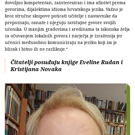
dovoljno kompetentan, zainteresiran i ima afinitet prema
govorima, dijalektima idioma hrvatskoga jezika. Važno je
kroz stručne skupove poticati učitelje i nastavnike da
prepoznaju, osnaže i njeguju zavičajne govore svojih
učenika. U manjim gradovima i sredinama ta iskonska želja
za očuvanjem lokalnih govora i narječja je izraženija jer
učenici međusobno komuniciraju na jeziku koji im je
blizak i bitno ih ne razlikuje.“
Čitatelji posuđuju knjige Eveline Rudan i
Kristijana Novaka