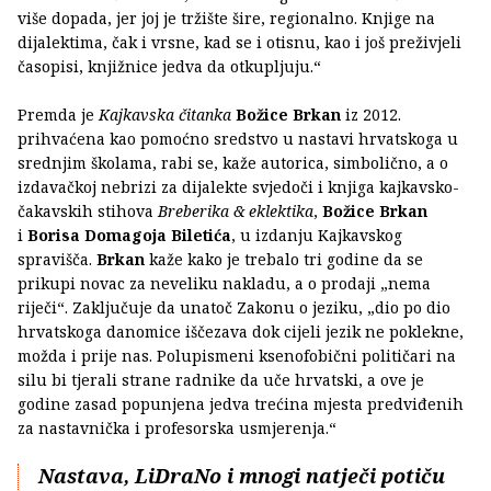
više dopada, jer joj je tržište šire, regionalno. Knjige na
dijalektima, čak i vrsne, kad se i otisnu, kao i još preživjeli
časopisi, knjižnice jedva da otkupljuju.“
Premda je
Kajkavska čitanka
Božice Brkan
iz 2012.
prihvaćena kao pomoćno sredstvo u nastavi hrvatskoga u
srednjim školama, rabi se, kaže autorica, simbolično, a o
izdavačkoj nebrizi za dijalekte svjedoči i knjiga kajkavsko-
čakavskih stihova
Breberika & eklektika
,
Božice Brkan
i
Borisa Domagoja Biletića
, u izdanju Kajkavskog
spravišča.
Brkan
kaže kako je trebalo tri godine da se
prikupi novac za neveliku nakladu, a o prodaji „nema
riječi“. Zaključuje da unatoč Zakonu o jeziku, „dio po dio
hrvatskoga danomice iščezava dok cijeli jezik ne poklekne,
možda i prije nas. Polupismeni ksenofobični političari na
silu bi tjerali strane radnike da uče hrvatski, a ove je
godine zasad popunjena jedva trećina mjesta predviđenih
za nastavnička i profesorska usmjerenja.“
Nastava, LiDraNo i mnogi natječi potiču