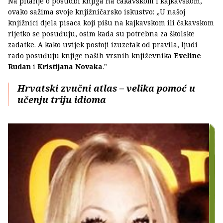
Na pitanje o posudbi knjiga na čakavskom i kajkavskom,
ovako sažima svoje knjižničarsko iskustvo: „U našoj
knjižnici djela pisaca koji pišu na kajkavskom ili čakavskom
rijetko se posuđuju, osim kada su potrebna za školske
zadatke. A kako uvijek postoji izuzetak od pravila, ljudi
rado posuđuju knjige naših vrsnih književnika
Eveline
Rudan
i
Kristijana Novaka
."
Hrvatski zvučni atlas – velika pomoć u
učenju triju idioma