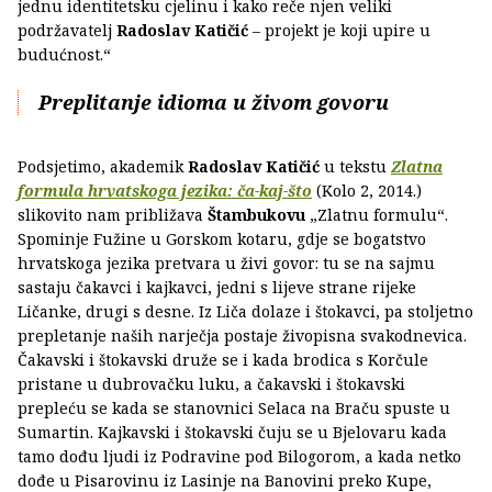
jednu identitetsku cjelinu i kako reče njen veliki
podržavatelj
Radoslav Katičić
– projekt je koji upire u
budućnost.“
Preplitanje idioma u živom govoru
Podsjetimo, akademik
Radoslav Katičić
u tekstu
Zlatna
formula hrvatskoga jezika: ča-kaj-što
(Kolo 2, 2014.)
slikovito nam približava
Štambukovu
„Zlatnu formulu“.
Spominje Fužine u Gorskom kotaru, gdje se bogatstvo
hrvatskoga jezika pretvara u živi govor: tu se na sajmu
sastaju čakavci i kajkavci, jedni s lijeve strane rijeke
Ličanke, drugi s desne. Iz Liča dolaze i štokavci, pa stoljetno
prepletanje naših narječja postaje živopisna svakodnevica.
Čakavski i štokavski druže se i kada brodica s Korčule
pristane u dubrovačku luku, a čakavski i štokavski
prepleću se kada se stanovnici Selaca na Braču spuste u
Sumartin. Kajkavski i štokavski čuju se u Bjelovaru kada
tamo dođu ljudi iz Podravine pod Bilogorom, a kada netko
dođe u Pisarovinu iz Lasinje na Banovini preko Kupe,