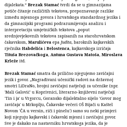
dijalekata.“
Brezak Stamać
tvrdi da se u gimnazijama
potiče čitanje različitih tekstova, prepoznavanje razlike
između mjesnoga govora i hrvatskoga standardnog jezika i
da gimnazijski programi podrazumijevaju analizu i
interpretaciju umjetničkih tekstova „poput
srednjovjekovnih tekstova zapisanih na starohrvatskom
čakavskom,
Marulićeva
epa
Judita
, baroknih kajkavskih
rječnika
Habdelića
i
Belostenca
, kajkavskoga izričaja
Tituša Brezovačkoga
,
Antuna Gustava Matoša
,
Miroslava
Krleže
itd.
Brezak Stamać
smatra da prilično njegujemo zavičajni
jezik i govor. „Nagrađivani učenički radovi na državnoj
smotri LiDraNo, brojni zavičajni natječaji za učenike (npr.
'Mali Galović' u Koprivnici, literarno-književni natječaji
'Tin i ja' u Vrgorcu, Goransko dijalektalno sijelo 'Govor mog
zavičaja' u Mrkoplju, Čakavske večeri OŠ Bijači u Kaštel
Novom 'ČA u versin, riči i pinelu') samo su neki primjeri
koji njeguju kajkavski i čakavski mjesni i zavičajni govor.
Sve je dakako na nastavniku hrvatskoga jezika, da je