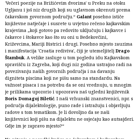
'Večeri poezije na Brižićevim dvorima' u Preku na otoku
Ugljanu i još niz drugih koji su uglavnom okrenuti prema
čakavskom govornom području.“
Galant
posebno ističe
književne natječaje i susrete u uvjetno rečeno kajkavskim
krajevima „koji gotovo pa redovito uključuju i kajkavce i
čakavce i štokavce kao što su oni u Bedekovčini,
Križevcima, Mariji Bistrici i drugi. Posebno mjesto zauzima
i manifestacija 'Croatia rediviva', čiji je utemeljitelj
Drago
Štambuk
. A velike zasluge u tom pogledu idu Kajkavskom
spravišču iz Zagreba, koji dugi niz godina ustrajno radi na
povezivanju naših govornih područja i na davanju
digniteta piscima koji ne pišu samo na standardu. Na
važnost pisaca i na potrebu da se oni vrednuju, u mnogim
je prilikama upozorio i upozorava naš ugledni književnik
Boris Domagoj Biletić
. I naši vrhunski znanstvenici, npr. s
područja dijalektologije, puno rade i istražuju i objavljuju
radove s tom tematikom. Je li dovoljno da se naši
književnici koji pišu na dijalektu ne osjećaju kao autsajderi.
Gdje im je zapravo mjesto?“