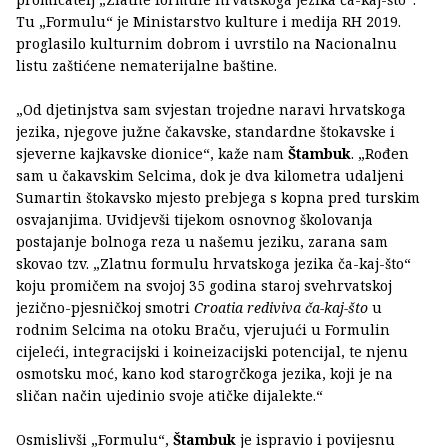
Tu „Formulu“ je Ministarstvo kulture i medija RH 2019.
proglasilo kulturnim dobrom i uvrstilo na Nacionalnu
listu zaštićene nematerijalne baštine.
„Od djetinjstva sam svjestan trojedne naravi hrvatskoga
jezika, njegove južne čakavske, standardne štokavske i
sjeverne kajkavske dionice“, kaže nam
Štambuk
. „Rođen
sam u čakavskim Selcima, dok je dva kilometra udaljeni
Sumartin štokavsko mjesto prebjega s kopna pred turskim
osvajanjima. Uvidjevši tijekom osnovnog školovanja
postajanje bolnoga reza u našemu jeziku, zarana sam
skovao tzv. „Zlatnu formulu hrvatskoga jezika ča-kaj-što“
koju promičem na svojoj 35 godina staroj svehrvatskoj
jezično-pjesničkoj smotri
Croatia rediviva ča-kaj-što
u
rodnim Selcima na otoku Braču, vjerujući u Formulin
cijeleći, integracijski i koineizacijski potencijal, te njenu
osmotsku moć, kano kod starogrčkoga jezika, koji je na
sličan način ujedinio svoje atičke dijalekte.“
Osmislivši „Formulu“,
Štambuk
je ispravio i povijesnu