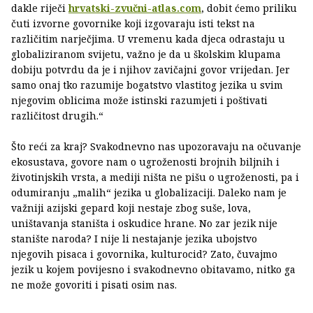
dakle riječi
hrvatski-zvučni-atlas.com
, dobit ćemo priliku
čuti izvorne govornike koji izgovaraju isti tekst na
različitim narječjima. U vremenu kada djeca odrastaju u
globaliziranom svijetu, važno je da u školskim klupama
dobiju potvrdu da je i njihov zavičajni govor vrijedan. Jer
samo onaj tko razumije bogatstvo vlastitog jezika u svim
njegovim oblicima može istinski razumjeti i poštivati
različitost drugih.“
Što reći za kraj? Svakodnevno nas upozoravaju na očuvanje
ekosustava, govore nam o ugroženosti brojnih biljnih i
životinjskih vrsta, a mediji ništa ne pišu o ugroženosti, pa i
odumiranju „malih“ jezika u globalizaciji. Daleko nam je
važniji azijski gepard koji nestaje zbog suše, lova,
uništavanja staništa i oskudice hrane. No zar jezik nije
stanište naroda? I nije li nestajanje jezika ubojstvo
njegovih pisaca i govornika, kulturocid? Zato, čuvajmo
jezik u kojem povijesno i svakodnevno obitavamo, nitko ga
ne može govoriti i pisati osim nas.