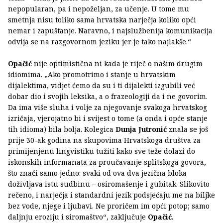
nepopularan, pa i nepoželjan, za učenje. U tome mu
smetnja nisu toliko sama hrvatska narječja koliko opći
nemar i zapuštanje. Naravno, i najslužbenija komunikacija
odvija se na razgovornom jeziku jer je tako najlakše.“
Opačić
nije optimistična ni kada je riječ o našim drugim
idiomima. „Ako promotrimo i stanje u hrvatskim
dijalektima, vidjet ćemo da su i ti dijalekti izgubili već
dobar dio i svojih leksika, a o frazeologiji da i ne govorim.
Da ima više sluha i volje za njegovanje svakoga hrvatskog
izričaja, vjerojatno bi i svijest o tome (a onda i opće stanje
tih idioma) bila bolja. Kolegica
Dunja Jutronić
znala se još
prije 30-ak godina na skupovima Hrvatskoga društva za
primijenjenu lingvistiku tužiti kako sve teže dolazi do
iskonskih informanata za proučavanje splitskoga govora,
što znači samo jedno: svaki od ova dva jezična bloka
doživljava istu sudbinu – osiromašenje i gubitak. Slikovito
rečeno, i narječja i standardni jezik podsjećaju me na biljke
bez vode, njege i ljubavi. Ne proričem im opći potop; samo
daljnju eroziju i siromaštvo“, zaključuje
Opačić
.