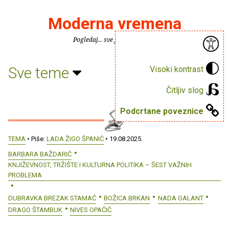
Moderna vremena
Pogledaj... sve je puno knjiga.
Sve teme
Visoki kontrast
Čitljiv slog
Podcrtane poveznice
TEMA
• Piše:
LADA ŽIGO ŠPANIĆ
• 19.08.2025.
BARBARA BAŽDARIĆ
KNJIŽEVNOST, TRŽIŠTE I KULTURNA POLITIKA – ŠEST VAŽNIH
PROBLEMA
DUBRAVKA BREZAK STAMAĆ
BOŽICA BRKAN
NADA GALANT
DRAGO ŠTAMBUK
NIVES OPAČIĆ