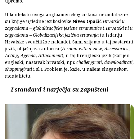
upremo.
U kontekstu ovoga angloameričkog cirkusa nezaobilazne
su knjige ugledne jezikoslovke
Nives Opačić
Hrvatski u
zagradama – globalizacijske jezične stranputice
i
Hrvatski ni u
zagradama – Globalizacijska jezična teturanja
(u izdanju
Hrvatske sveučilišne naklade). Sami srljamo u taj bastardni
jezik, objašnjava autorica (
A room with a view
,
Assessories
,
Acting
,
Agenda
,
Attachment
), u taj hrengleski jezik (korijen
engleski, nastavak hrvatski, npr.
challengirati
,
downloadirati
,
shoppingirati
i sl.). Problem je, kaže, u našem sluganskom
mentalitetu.
I standard i narječja su zapušteni