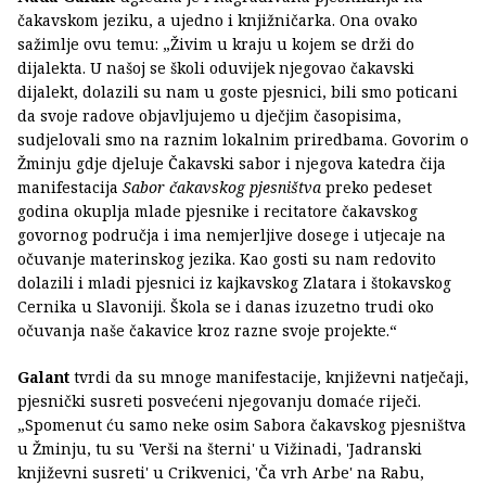
čakavskom jeziku, a ujedno i knjižničarka. Ona ovako
sažimlje ovu temu: „Živim u kraju u kojem se drži do
dijalekta. U našoj se školi oduvijek njegovao čakavski
dijalekt, dolazili su nam u goste pjesnici, bili smo poticani
da svoje radove objavljujemo u dječjim časopisima,
sudjelovali smo na raznim lokalnim priredbama. Govorim o
Žminju gdje djeluje Čakavski sabor i njegova katedra čija
manifestacija
Sabor čakavskog pjesništva
preko pedeset
godina okuplja mlade pjesnike i recitatore čakavskog
govornog područja i ima nemjerljive dosege i utjecaje na
očuvanje materinskog jezika. Kao gosti su nam redovito
dolazili i mladi pjesnici iz kajkavskog Zlatara i štokavskog
Cernika u Slavoniji. Škola se i danas izuzetno trudi oko
očuvanja naše čakavice kroz razne svoje projekte.“
Galant
tvrdi da su mnoge manifestacije, književni natječaji,
pjesnički susreti posvećeni njegovanju domaće riječi.
„Spomenut ću samo neke osim Sabora čakavskog pjesništva
u Žminju, tu su 'Verši na šterni' u Vižinadi, 'Jadranski
književni susreti' u Crikvenici, 'Ča vrh Arbe' na Rabu,