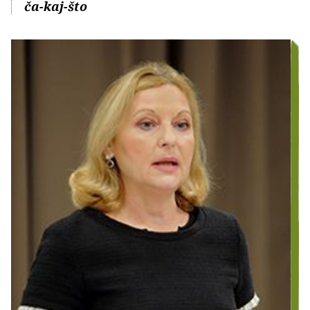
ča-kaj-što