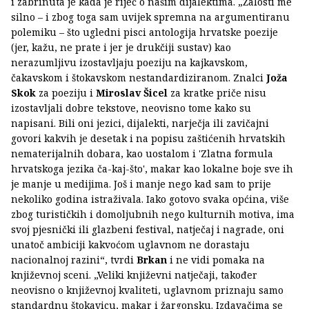
i zabrinuta je kada je riječ o našim dijalektima. „Žalosti me
silno – i zbog toga sam uvijek spremna na argumentiranu
polemiku – što ugledni pisci antologija hrvatske poezije
(jer, kažu, ne prate i jer je drukčiji sustav) kao
nerazumljivu izostavljaju poeziju na kajkavskom,
čakavskom i štokavskom nestandardiziranom. Znalci
Joža
Skok
za poeziju i
Miroslav Šicel
za kratke priče nisu
izostavljali dobre tekstove, neovisno tome kako su
napisani. Bili oni jezici, dijalekti, narječja ili zavičajni
govori kakvih je desetak i na popisu zaštićenih hrvatskih
nematerijalnih dobara, kao uostalom i 'Zlatna formula
hrvatskoga jezika ča-kaj-što', makar kao lokalne boje sve ih
je manje u medijima. Još i manje nego kad sam to prije
nekoliko godina istraživala. Iako gotovo svaka općina, više
zbog turističkih i domoljubnih nego kulturnih motiva, ima
svoj pjesnički ili glazbeni festival, natječaj i nagrade, oni
unatoč ambiciji kakvoćom uglavnom ne dorastaju
nacionalnoj razini“, tvrdi
Brkan
i ne vidi pomaka na
književnoj sceni. „Veliki književni natječaji, također
neovisno o književnoj kvaliteti, uglavnom priznaju samo
standardnu štokavicu, makar i žargonsku. Izdavačima se