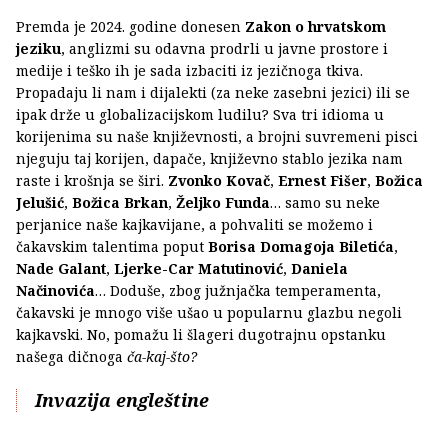
Premda je 2024. godine donesen
Zakon o hrvatskom
jeziku
, anglizmi su odavna prodrli u javne prostore i
medije i teško ih je sada izbaciti iz jezičnoga tkiva.
Propadaju li nam i dijalekti (za neke zasebni jezici) ili se
ipak drže u globalizacijskom ludilu? Sva tri idioma u
korijenima su naše književnosti, a brojni suvremeni pisci
njeguju taj korijen, dapače, književno stablo jezika nam
raste i krošnja se širi.
Zvonko Kovač
,
Ernest Fišer
,
Božica
Jelušić
,
Božica Brkan
,
Željko Funda
… samo su neke
perjanice naše kajkavijane, a pohvaliti se možemo i
čakavskim talentima poput
Borisa Domagoja Biletića
,
Nade Galant
,
Ljerke-Car Matutinović
,
Daniela
Načinovića
… Doduše, zbog južnjačka temperamenta,
čakavski je mnogo više ušao u popularnu glazbu negoli
kajkavski. No, pomažu li šlageri dugotrajnu opstanku
našega dičnoga
ča-kaj-što?
Invazija engleštine