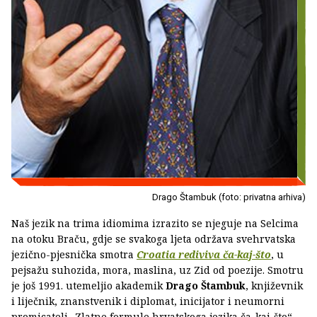
Drago Štambuk (foto: privatna arhiva)
Naš jezik na trima idiomima izrazito se njeguje na Selcima
na otoku Braču, gdje se svakoga ljeta održava svehrvatska
jezično-pjesnička smotra
Croatia rediviva ča-kaj-što
, u
pejsažu suhozida, mora, maslina, uz Zid od poezije. Smotru
je još 1991. utemeljio akademik
Drago Štambuk
, književnik
i liječnik, znanstvenik i diplomat, inicijator i neumorni
promicatelj „Zlatne formule hrvatskoga jezika ča-kaj-što“.