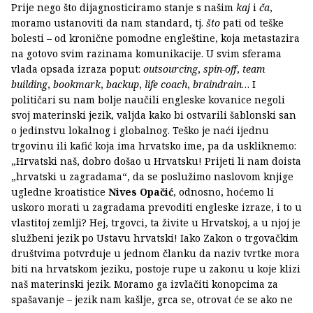
Prije nego što dijagnosticiramo stanje s našim
kaj
i
ča
,
moramo ustanoviti da nam standard, tj.
što
pati od teške
bolesti – od kronične pomodne engleštine, koja metastazira
na gotovo svim razinama komunikacije. U svim sferama
vlada opsada izraza poput:
outsourcing
,
spin-off
,
team
building
,
bookmark
,
backup
,
life coach
,
braindrain
… I
političari su nam bolje naučili engleske kovanice negoli
svoj materinski jezik, valjda kako bi ostvarili šablonski san
o jedinstvu lokalnog i globalnog. Teško je naći ijednu
trgovinu ili kafić koja ima hrvatsko ime, pa da uskliknemo:
„Hrvatski naš, dobro došao u Hrvatsku! Prijeti li nam doista
„hrvatski u zagradama“, da se poslužimo naslovom knjige
ugledne kroatistice
Nives Opačić
, odnosno, hoćemo li
uskoro morati u zagradama prevoditi engleske izraze, i to u
vlastitoj zemlji? Hej, trgovci, ta živite u Hrvatskoj, a u njoj je
službeni jezik po Ustavu hrvatski! Iako Zakon o trgovačkim
društvima potvrđuje u jednom članku da naziv tvrtke mora
biti na hrvatskom jeziku, postoje rupe u zakonu u koje klizi
naš materinski jezik. Moramo ga izvlačiti konopcima za
spašavanje – jezik nam kašlje, grca se, otrovat će se ako ne