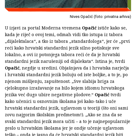
Nives Opačić (foto: privatna arhiva)
U izjavi za portal Moderna vremena
Opačić
ističe kako se,
kada je riječ o ovoj temi, odmah vidi tko istupa iz tabora
„dijalektalaca“, a tko iz tabora „standardologa“, jer će „prvi
reći kako hrvatski standardni jezik silno potiskuje sve
lokalno, a ovi iz potonjega tabora reći će da je hrvatski
standardni jezik narušeniji od dijalekata“. Istina je, tvrdi
Opačić
, negdje u sredini. Objašnjava da i hrvatska narječja
i hrvatski standardni jezik boluju od iste boljke, a to je, po
njenom mišljenju, zapuštenost. „Sve slabija briga za
cjelokupno izražavanje na bilo kojem idiomu hrvatskoga
jezika već dugo ubire negativne plodove.“
Opačić
tvrdi
kako učenici u osnovnim školama još kako-tako i uče
hrvatski standardni jezik, uglavnom u teoriji (što oni sami
zovu najgorim školskim predmetom!). „Ako se zna da se
svaki standardni jezik mora učiti – a to je najnepopularnije
geslo u hrvatskim školama jer je ondje učenje uglavnom
teško – onda je jasno da će hrvatski standardni jezik biti