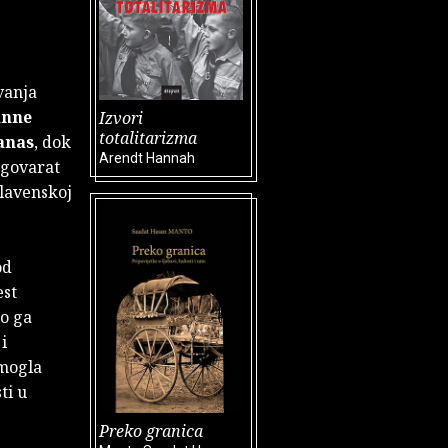
vanja
nne
Izvori
totalitarizma
danas
, dok
Arendt Hannah
zgovarat
slavenskoj
od
est
to ga
i
 mogla
ti u
Preko granica