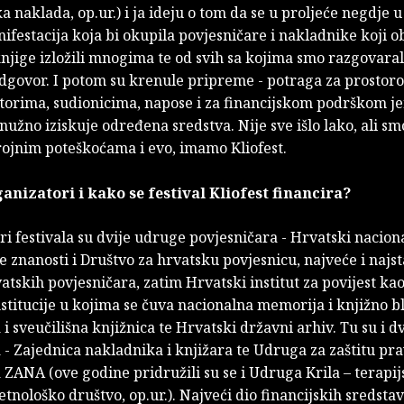
 naklada, op.ur.) i ja ideju o tom da se u proljeće negdje 
ifestacija koja bi okupila povjesničare i nakladnike koji o
njige izložili mnogima te od svih sa kojima smo razgovarali
odgovor. I potom su krenule pripreme - potraga za prostor
torima, sudionicima, napose i za financijskom podrškom j
užno iziskuje određena sredstva. Nije sve išlo lako, ali smo
rojnim poteškoćama i evo, imamo Kliofest.
anizatori i kako se festival Kliofest financira?
i festivala su dvije udruge povjesničara - Hrvatski nacion
e znanosti i Društvo za hrvatsku povjesnicu, najveće i najst
tskih povjesničara, zatim Hrvatski institut za povijest kao 
stitucije u kojima se čuva nacionalna memorija i knjižno b
i sveučilišna knjižnica te Hrvatski državni arhiv. Tu su i d
- Zajednica nakladnika i knjižara te Udruga za zaštitu pr
ZANA (ove godine pridružili su se i Udruga Krila – terapij
etnološko društvo, op.ur.). Najveći dio financijskih sredsta