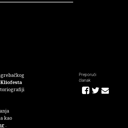
zagrebačkog
Preporuči
članak
a
Kliofesta
oriografiji
danja
 a kao
hr
.