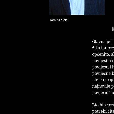
Damir Agičić
Glavna je i
žižu inter
općenito, a
povijesti i
povijesti i
povijesne k
ideje i prij
najnovije p
povjesniča
Bio bih sre
potrebi či