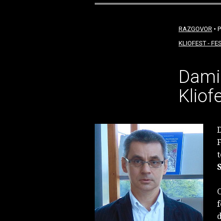
RAZGOVOR
• P
KLIOFEST - FE
Damir
Kliof
F
t
O
f