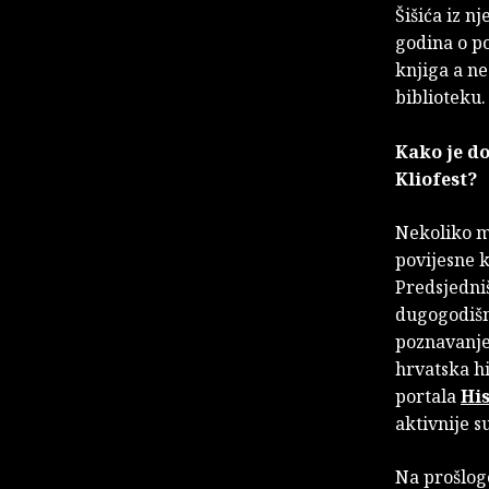
Šišića iz n
godina o po
knjiga a ne
biblioteku.
Kako je do
Kliofest?
Nekoliko me
povijesne k
Predsjedni
dugogodišn
poznavanj
hrvatska h
portala
His
aktivnije s
Na prošlog