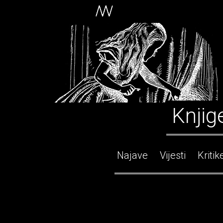
Knjig
Najave
Vijesti
Kritik