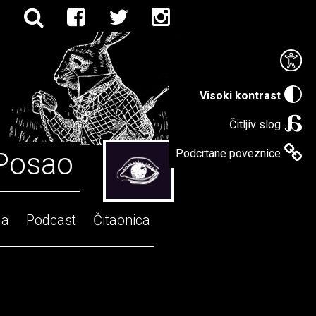
Visoki kontrast
Čitljiv slog
Posao
Podcrtane poveznice
ga
Podcast
Čitaonica