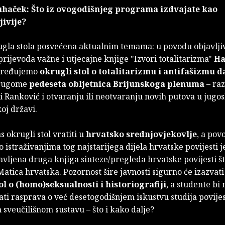
haček: Što iz ovogodišnjeg programa izdvajate kao
jivije?
ugla stola posvećena aktualnim temama: u povodu objavlji
rijevoda važne i utjecajne knjige "Izvori totalitarizma"
Ha
iređujemo
okrugli stol o totalitarizmu i antifašizmu 
drugome
pedeseta obljetnica Brijunskoga plenuma
– ra
ri Ranković i otvaranju ili neotvaranju novih putova u jugo
koj državi.
s okrugli stol vratiti u
hrvatsko srednjovjekovlje
, a pov
 istraživanjima tog najstarijega dijela hrvatske povijesti j
vljena druga knjiga sinteze/pregleda hrvatske povijesti š
Matica hrvatska. Pozornost šire javnosti sigurno će izazvati 
ol o (homo)seksualnosti i historiografiji
, a studente bi
ati rasprava o već desetogodišnjem iskustvu studija povijes
sveučilišnom sustavu – što i kako dalje?