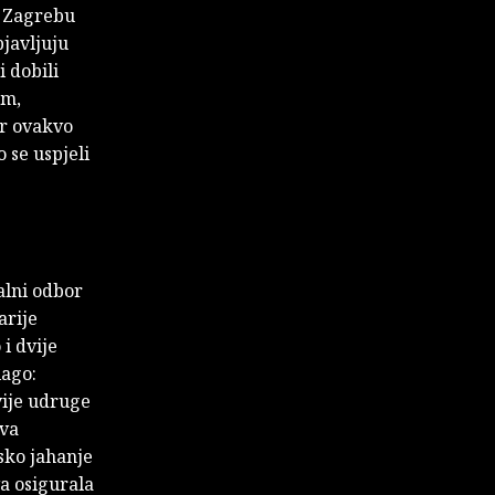
u Zagrebu
bjavljuju
 dobili
om,
er ovakvo
 se uspjeli
alni odbor
arije
i dvije
lago:
vije udruge
ava
sko jahanje
va osigurala