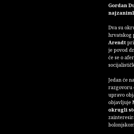
Gordan Du
najzaniml
Dva su okr
hrvatskog p
Arendt
pr
je povod 
će se o afe
socijalistič
Jedan će na
razgovoru o
upravo obja
objavljuje 
okrugli st
zainteresir
bolonjskom 