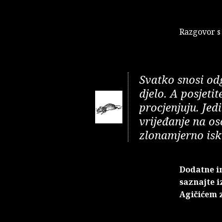
Razgovor s
Svatko snosi od
djelo. A posjetite
procjenjuju. Jed
vrijeđanje na os
zlonamjerno iskr
Dodatne i
saznajte 
Agičićem