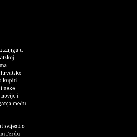
nu knjigu u
atskoj
ima
e hrvatske
u kupiti
 i neke
 novije i
aganja među
 svijesti o
ram Ferdu