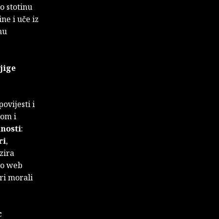
o stotinu
ne i uče iz
nu
jige
ovijesti i
tom i
nosti
:
ri
,
izira
ko web
ri morali
c