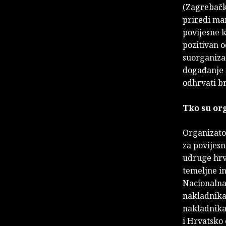
(Zagrebačka
priredi man
povijesne k
pozitivan 
suorganiza
događanje n
odhrvati b
Tko su org
Organizator
za povijesn
udruge hrva
temeljne in
Nacionalna 
nakladnika 
nakladnika 
i Hrvatsko 