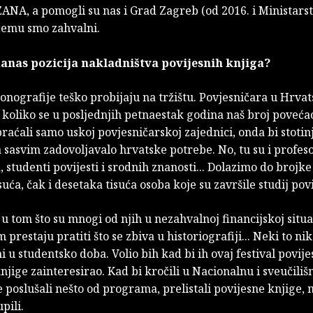
ANA, a pomogli su nas i Grad Zagreb (od 2016. i Ministarst
 čemu smo zahvalni.
anas pozicija nakladništva povijesnih knjiga?
onografije teško probijaju na tržištu. Povjesničara u Hrva
koliko se u posljednjih petnaestak godina naš broj poveća
raćali samo uskoj povjesničarskoj zajednici, onda bi stotin
sasvim zadovoljavalo hrvatske potrebe. No, tu su i profeso
 studenti povijesti i srodnih znanosti... Dolazimo do brojke
suća, čak i desetaka tisuća osoba koje su završile studij povi
u tom što su mnogi od njih u nezahvalnoj financijskoj situac
prestaju pratiti što se zbiva u historiografiji... Neki to nik
ni u studentsko doba. Volio bih kad bi ih ovaj festival povijes
njige zainteresirao. Kad bi kročili u Nacionalnu i sveučiliš
e poslušali nešto od programa, prelistali povijesne knjige,
pili.