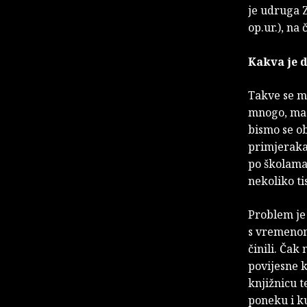
je udruga Z
op.ur.), na
Kakva je d
Takve se m
mnogo, ma 
bismo se ob
primjeraka 
po školama,
nekoliko ti
Problem je 
s vremenom 
činili. Čak 
povijesne k
knjižnicu t
poneku i ku