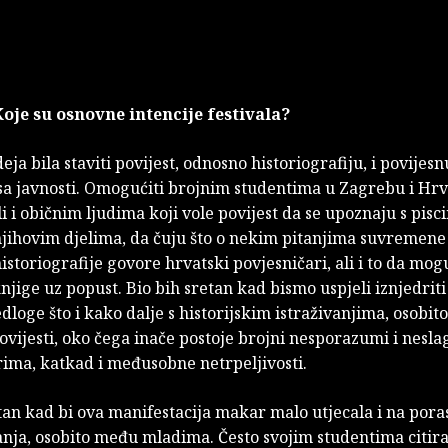
Koje su osnovne intencije festivala?
deja bila staviti povijest, odnosno historiografiju, i povijes
esa javnosti. Omogućiti brojnim studentima u Zagrebu i Hrv
li i običnim ljudima koji vole povijest da se upoznaju s pisc
 njihovim djelima, da čuju što o nekim pitanjima suvremen
 historiografije govore hrvatski povjesničari, ali i to da mog
njige uz popust. Bio bih sretan kad bismo uspjeli iznjedriti
edloge što i kako dalje s historijskim istraživanjima, osobito
ovijesti, oko čega inače postoje brojni nesporazumi i nesl
rima, katkad i međusobne netrpeljivosti.
tan kad bi ova manifestacija makar malo utjecala i na porast
tanja, osobito među mladima. Često svojim studentima citi