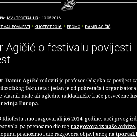
iše:
MV / TPORTAL.HR
• 10.05.2016.
STIVAL POVIJESTI
KLIOFEST 2016.
PROMO
DAMIR AGIČIĆ
 Agičić o festivalu povijesti
est
Dr.
Damir Agičić
redoviti je profesor Odsjeka za povijest 
ilozofskog fakulteta i jedan je od pokretača i organizator
e vlasnik male ali ugledne nakladničke kuće posvećene hist
Srednja Europa
.
 Kliofestu smo razgovarali još 2014. godine, uoči prvog iz
estivala, pa prenosimo dio tog
razgovora iz naše arhive
,
dopunu prenosimo i dio razgovora objavljenog na
tportal.