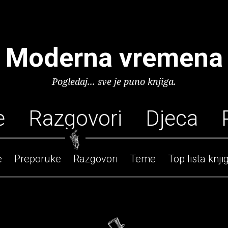
Moderna vremena
Pogledaj... sve je puno knjiga.
e
Razgovori
Djeca
e
Preporuke
Razgovori
Teme
Top lista knji