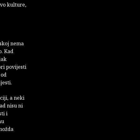
vo kulture,
tskoj nema
o. Kad
jak
ri povijesti
 od
jesti.
iji, a neki
ad nisu ni
ti i
nu
 možda