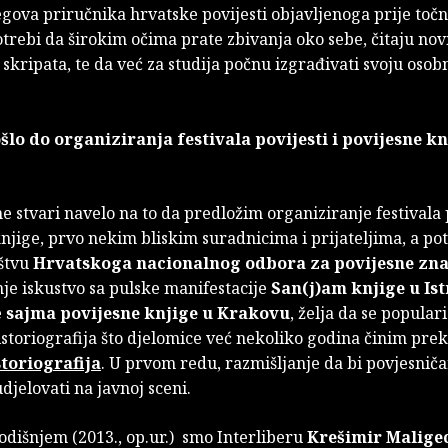
jegova priručnika hrvatske povijesti objavljenoga prije točn
trebi da širokim očima prate zbivanja oko sebe, čitaju novi
 skripata, te da već za studija počnu izgrađivati svoju osob
šlo do organiziranja festivala povijesti i povijesne kn
 stvari navelo na to da predložim organiziranje festivala p
njige, prvo nekim bliskim suradnicima i prijateljima, a po
štvu
Hrvatskoga nacionalnog odbora za povijesne zna
je iskustvo sa pulske manifestacije
San(j)am knjige u Ist
e
sajma povijesne knjige u Krakovu
, želja da se popular
istoriografija što djelomice već nekoliko godina činim pre
toriografija
. U prvom redu, razmišljanje da bi povjesniča
udjelovati na javnoj sceni.
odišnjem (2013., op.ur.) smo Interliberu
Krešimir Malige