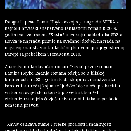
Fotograf i pisac Damir Hoyka osvojio je nagradu SFERA za
najbolji hrvatski znanstveno-fantastični roman u 2009.
godini za svoj roman
"Xaviu"
u izdanju nakladnika VBZ-a.
Hoyka je nagradu primio na svečanoj dodjeli nagrada na
najvećoj znanstveno-fantastičnoj konvenciji u jugoistočnoj
Europi zagrebačkom SFeraKonu 2010.
Znanstveno-fantastičan roman "Xavia" prvi je roman
Damira Hoyke. Radnja romana odvija se u bliskoj
budućnosti u 2039. godini kada skupina znanstvenika
konstruira uređaj kojim se ljudsko biće može prebaciti u
virtualan svijet što iskoristi pravednik koji želi
virtualizirati cijelo čovječanstvo ne bi li tako uspostavio
konačnu pravdu.
"'Xavia' oslikava mane i greške prošlosti i sadašnjosti
smještene u blisku budućnost u kojoj totalitarizam kao