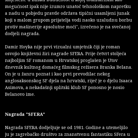
mogućnost ipak nije izumro unatoč tehnološkom napretku
a nadu u pobjedu pravde održava tipični usamljeni junak
koji s malom grupom prijatelja vodi naoko uzaludnu borbu
protiv mašinerije apsolutne moći", izrečeno je na svečanoj
dodjeli nagrada.
Damir Hoyka nije prvi vizualni umjetnik čiji je roman
osvojio književni žiri nagrade SFERA. Prije četvrt stoljeća
najboljim SF romanom u Hrvatskoj proglašen je Utov
dnevnik kultnog domaćeg filmskog režisera Branka Belana.
On je u žanru poznat i kao prvi prevodilac nekog
anglosaksonskog SF djela na hrvatski, riječ je o djelu Isaaca
Asimova, a nekadašnji splitski klub SF ponosno je nosio
Belanovo ime.
Nagrada "SFERA"
Nagrada SFERA dodjeljuje se od 1981. Godine a utemeljilo
ju je zagrebačko društvo za znanstvenu fantastiku SFera u