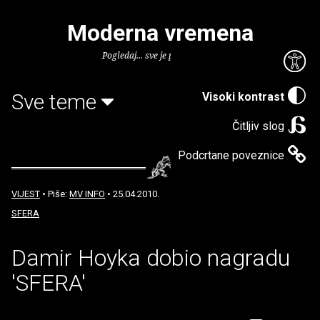
Moderna vremena
Pogledaj... sve je puno knjiga.
Sve teme
Visoki kontrast
Čitljiv slog
Podcrtane poveznice
VIJEST
• Piše:
MV INFO
• 25.04.2010.
SFERA
Damir Hoyka dobio nagradu
'SFERA'