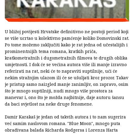
U bližoj povijesti Hrvatske definitivno ne postoji period koji
se više ucrtao u kolektivno pamćenje koliko Domovinski rat.
Po tome možemo zaključiti kako je rat jedna od učestalijih i
prominentnijih tema romana, kratkih priča,
kratkometražnih i dugometražnih filmova te drugih oblika
umjetnosti. I dok će se većina autora više ili manje izravno
referirati na rat, neki će to napraviti suptilnije, ući će
nekim stražnjim ulazom ili će se ušuljati kroz prozor. Takav
je pristup samo naizgled manje zanimljiv, on zapravo, osim
što je mnogo suptilniji, nudi mnogo više prostora za
manevar i, ono što je možda najbitnije, daje autoru šansu
da baci svjetlost na neke druge fenomene.
Damir Karakaš je jedan od takvih autora i to nam sugerira
već samim naslovom romana. "Blue Moon", mnogo puta
obrađivana balada Richarda Rodgersa i Lorenza Harta