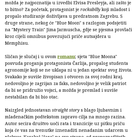
možda je najpoznatija u izvedbi Elvisa Presleyja, ali zašto je
to bitno? Za početak, protagonist je
rockabilly
koji mladost i
propalo studiranje doživljava u predratnom Zagrebu. S
druge strane, nekog će "Blue Moon" s razlogom podsjetiti
na "Mystery Train" Jima Jarmuscha, gdje se pjesma provlači
kroz cijeli omnibus povezujući priče autsajdera u
Memphisu.
Sličan je slučaj i u ovom
romanu
; sjeta "Blue Moona"
posvuda proganja protagonista Čarlija, propalog studenta
agronomije koji se ne uklapa ni u jedan spektar svog života.
Svakako je suviše živopisan i otvoren za svoj rodni kraj,
nedovoljno je zagrijan za faks, nedovoljno je velik patriot
da bi se pridružio vojsci, a možda je premlad i suviše
nestabilan da bi bio otac.
Naizgled jednostavan
straight story
s blago ljubavnim i
mladenačkim podtekstom zapravo cilja na mnogo razina.
Autor secira društvo uoči rata i tranzicije uz pitku priču
koja će vas na trenutke iznenaditi nenadanim udarcem u
pleksus. Karakaš "šara" na sve strane, od prepoznatljivih