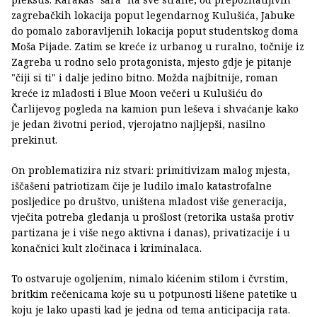
zagrebačkih lokacija poput legendarnog Kulušića, Jabuke
do pomalo zaboravljenih lokacija poput studentskog doma
Moša Pijade. Zatim se kreće iz urbanog u ruralno, točnije iz
Zagreba u rodno selo protagonista, mjesto gdje je pitanje
"čiji si ti" i dalje jedino bitno. Možda najbitnije, roman
kreće iz mladosti i Blue Moon večeri u Kulušiću do
Čarlijevog pogleda na kamion pun leševa i shvaćanje kako
je jedan životni period, vjerojatno najljepši, nasilno
prekinut.
On problematizira niz stvari: primitivizam malog mjesta,
iščašeni patriotizam čije je ludilo imalo katastrofalne
posljedice po društvo, uništena mladost više generacija,
vječita potreba gledanja u prošlost (retorika ustaša protiv
partizana je i više nego aktivna i danas), privatizacije i u
konačnici kult zločinaca i kriminalaca.
To ostvaruje ogoljenim, nimalo kićenim stilom i čvrstim,
britkim rečenicama koje su u potpunosti lišene patetike u
koju je lako upasti kad je jedna od tema anticipacija rata.