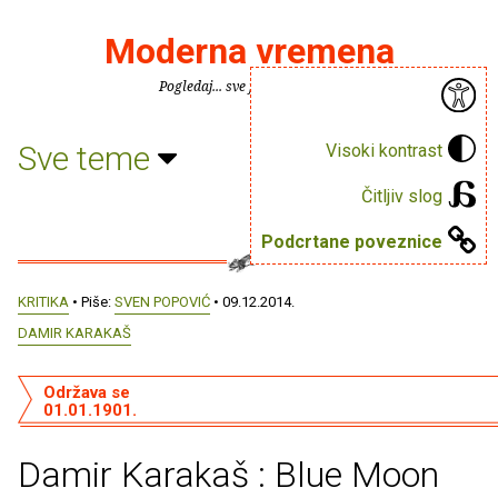
Moderna vremena
Pogledaj... sve je puno knjiga.
Sve teme
Visoki kontrast
Čitljiv slog
Podcrtane poveznice
KRITIKA
• Piše:
SVEN POPOVIĆ
• 09.12.2014.
DAMIR KARAKAŠ
Održava se
01.01.1901.
Damir Karakaš : Blue Moon