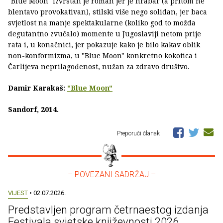
"Blue Moon" izvrstan je roman jer je hrabar (a pritom ne
blentavo provokativan), stilski više nego solidan, jer baca
svjetlost na manje spektakularne (koliko god to možda
degutantno zvučalo) momente u Jugoslaviji netom prije
rata i, u konačnici, jer pokazuje kako je bilo kakav oblik
non-konformizma, u "Blue Moon" konkretno kokotica i
Čarlijeva neprilagođenost, nužan za zdravo društvo.
Damir Karakaš:
"Blue Moon"
Sandorf, 2014.
Preporuči članak
– POVEZANI SADRŽAJ –
VIJEST
• 02.07.2026.
Predstavljen program četrnaestog izdanja
Festivala svjetske književnosti 2026.