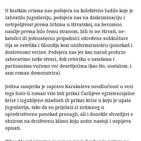
U kratkim crtama nas podsjeća na kolektivno ludilo koje je
zahvatilo Jugoslaviju, podsjeća nas na diskriminaciju i
netrpeljivost prema Srbima u Hrvatskoj, na bezumno
nasilje prema bilo čemu stranom, bili to ne-Hrvati, ne-
katolici ili jednostavno pripadnici određene subkulture
čija se estetika i filozofija kosi uniformiranošću (ponekad i
doslovnom) većine. Podsjeća nas jer kao narod prebrzo
zaboravimo neke stvari, dok retoriku o ustašama i
partizanima vučemo već desetljećima (kao što, uostalom, i
sam roman demonstrira).
Jedina zamjerka je zapravo Karakaševa neodlučnost u vezi
toga hoće li roman više biti prikaz Čarlijeve egzistencijalne
krize i izgubljene mladosti ili prikaz krize u koju je upala
Jugoslavija, tako da su prijelazi iz intimnog u
općedruštveno ponekad prenagli, ali i donekle shvatljivi s
obzirom na društvenu klimu koju autor nastoji i uspijeva
opisati.