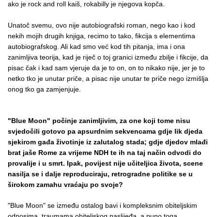
ako je rock and roll kaiš, rokabilly je njegova kopča.
Unatoč svemu, ovo nije autobiografski roman, nego kao i kod
nekih mojih drugih knjiga, recimo to tako, fikcija s elementima
autobiografskog. Ali kad smo već kod tih pitanja, ima i ona
zanimljiva teorija, kad je riječ o toj granici između zbilje i fikcije, da
pisac čak i kad sam vjeruje da je to on, on to nikako nije, jer je to
netko tko je unutar priče, a pisac nije unutar te priče nego izmišlja
onog tko ga zamjenjuje.
"
Blue
Moon
"
po
č
inje
zanimljivim
,
za
one
koji
tome
nisu
svjedo
č
ili
gotovo
pa
apsurdnim
sekvencama
gdje
lik
djeda
sjekirom
ga
đ
a
ž
ivotinje
iz
zalutalog
stada
;
gdje
djedov
mla
đ
i
brat
ja
š
e
Rome
za
vrijeme
NDH
te
ih
na
taj
na
č
in
odvodi
do
provalije
i
u
smrt
.
Ipak
,
povijest
nije
u
č
iteljica
ž
ivota
,
scene
nasilja
se
i
dalje
reproduciraju
,
retrogradne
politike
se
u
š
irokom
zamahu
vra
ć
aju
po
svoje
?
"Blue Moon" se između ostalog bavi i kompleksnim obiteljskim
odnosima, traumama obiteljskog naslijeđa, a puno toga