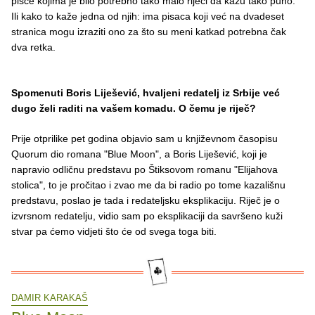
pisce kojima je bilo potrebno tako malo riječi da kažu tako puno.
Ili kako to kaže jedna od njih: ima pisaca koji već na dvadeset
stranica mogu izraziti ono za što su meni katkad potrebna čak
dva retka.
Spomenuti Boris Liješević, hvaljeni redatelj iz Srbije već
dugo želi raditi na vašem komadu. O čemu je riječ?
Prije otprilike pet godina objavio sam u književnom časopisu
Quorum dio romana "Blue Moon", a Boris Liješević, koji je
napravio odličnu predstavu po Štiksovom romanu "Elijahova
stolica", to je pročitao i zvao me da bi radio po tome kazališnu
predstavu, poslao je tada i redateljsku eksplikaciju. Riječ je o
izvrsnom redatelju, vidio sam po eksplikaciji da savršeno kuži
stvar pa ćemo vidjeti što će od svega toga biti.
DAMIR KARAKAŠ