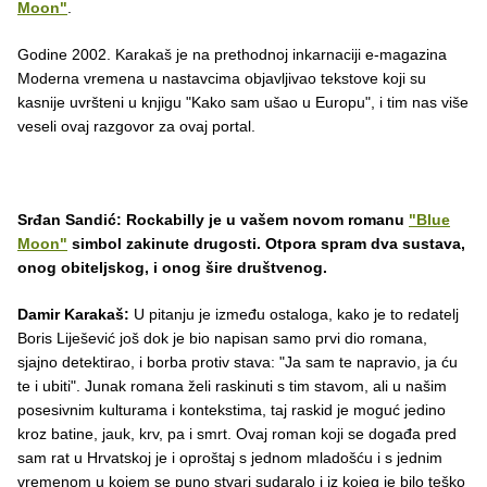
Moon"
.
Godine 2002. Karakaš je na prethodnoj inkarnaciji e-magazina
Moderna vremena u nastavcima objavljivao tekstove koji su
kasnije uvršteni u knjigu "Kako sam ušao u Europu", i tim nas više
veseli ovaj razgovor za ovaj portal.
Srđan Sandić:
Rockabilly
je
u
va
š
em
novom
romanu
"Blue
Moon"
simbol
zakinute
drugosti
.
Otpora spram dva sustava,
onog obiteljskog, i onog šire društvenog.
Damir Karakaš:
U pitanju je između ostaloga, kako je to redatelj
Boris Liješević još dok je bio napisan samo prvi dio romana,
sjajno detektirao, i borba protiv stava: "Ja sam te napravio, ja ću
te i ubiti". Junak romana želi raskinuti s tim stavom, ali u našim
posesivnim kulturama i kontekstima, taj raskid je moguć jedino
kroz batine, jauk, krv, pa i smrt. Ovaj roman koji se događa pred
sam rat u Hrvatskoj je i oproštaj s jednom mladošću i s jednim
vremenom u kojem se puno stvari sudaralo i iz kojeg je bilo teško