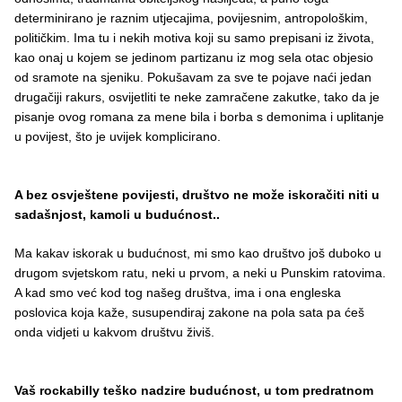
determinirano je raznim utjecajima, povijesnim, antropološkim,
političkim. Ima tu i nekih motiva koji su samo prepisani iz života,
kao onaj u kojem se jedinom partizanu iz mog sela otac objesio
od sramote na sjeniku. Pokušavam za sve te pojave naći jedan
drugačiji rakurs, osvijetliti te neke zamračene zakutke, tako da je
pisanje ovog romana za mene bila i borba s demonima i uplitanje
u povijest, što je uvijek komplicirano.
A b
ez
osvje
š
tene
povijesti
,
dru
š
tvo
ne
mo
ž
e
iskora
č
iti
niti
u
sada
š
njost
,
kamoli
u
budu
ć
nost
..
Ma kakav iskorak u budućnost, mi smo kao društvo još duboko u
drugom svjetskom ratu, neki u prvom, a neki u Punskim ratovima.
A kad smo već kod tog našeg društva, ima i ona engleska
poslovica koja kaže, susupendiraj zakone na pola sata pa ćeš
onda vidjeti u kakvom društvu živiš.
Vaš rockabilly teško nadzire budućnost, u tom predratnom