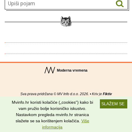
Moderna vremena
Sva prava pridržana © MV Info d.o.o. 2026. • Kriv je
Fiktiv
Mvinfo.hr koristi kolačiće („cookies“) kako bi
SLAŽEM SE
O nama
•
Pomoć
•
Uvjeti korištenja
•
RSS kanali
vam pružio bolje korisničko iskustvo.
Nastavkom pregleda mvinfo.hr stranica
Potraži nas na:
slažete se sa korištenjem kolačića.
Više
informacija