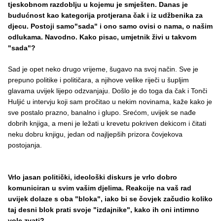
tjeskobnom razdoblju u kojemu je smješten. Danas je
budućnost kao kategorija protjerana čak i iz udžbenika za
djecu. Postoji samo"sada" i ono samo ovisi o nama, o našim
odlukama. Navodno. Kako pisac, umjetnik živi u takvom
"sada"?
Sad je opet neko drugo vrijeme, šugavo na svoj način. Sve je
prepuno politike i političara, a njihove velike riječi u šupljim
glavama uvijek lijepo odzvanjaju. Došlo je do toga da čak i Tonči
Huljić u intervju koji sam pročitao u nekim novinama, kaže kako je
sve postalo prazno, banalno i glupo. Srećom, uvijek se nađe
dobrih knjiga, a meni je ležati u krevetu pokriven dekicom i čitati
neku dobru knjigu, jedan od najljepših prizora čovjekova
postojanja.
Vrlo jasan politički, ideološki diskurs je vrlo dobro
komuniciran u svim vašim djelima. Reakcije na vaš rad
uvijek dolaze s oba "bloka", iako bi se čovjek začudio koliko
taj desni blok prati svoje "izdajnike", kako ih oni intimno
vole zvati?