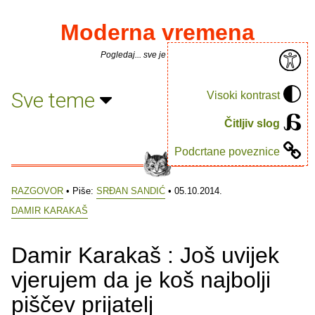
Moderna vremena
Pogledaj... sve je puno knjiga.
Sve teme
Visoki kontrast
Čitljiv slog
Podcrtane poveznice
RAZGOVOR
• Piše:
SRĐAN SANDIĆ
• 05.10.2014.
DAMIR KARAKAŠ
Damir Karakaš : Još uvijek
vjerujem da je koš najbolji
piščev prijatelj