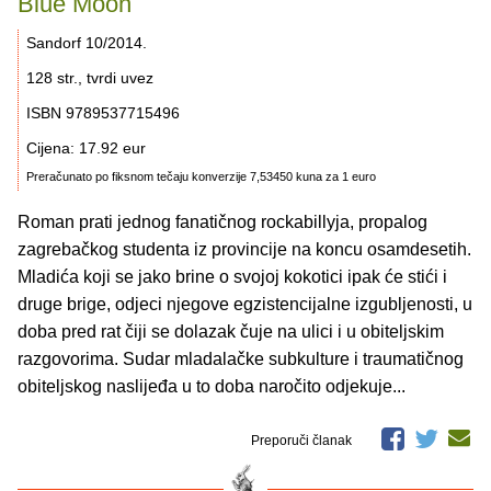
Blue Moon
Sandorf 10/2014.
128 str., tvrdi uvez
ISBN 9789537715496
Cijena: 17.92 eur
Preračunato po fiksnom tečaju konverzije 7,53450 kuna za 1 euro
Roman prati jednog fanatičnog rockabillyja, propalog
zagrebačkog studenta iz provincije na koncu osamdesetih.
Mladića koji se jako brine o svojoj kokotici ipak će stići i
druge brige, odjeci njegove egzistencijalne izgubljenosti, u
doba pred rat čiji se dolazak čuje na ulici i u obiteljskim
razgovorima. Sudar mladalačke subkulture i traumatičnog
obiteljskog naslijeđa u to doba naročito odjekuje...
Preporuči članak