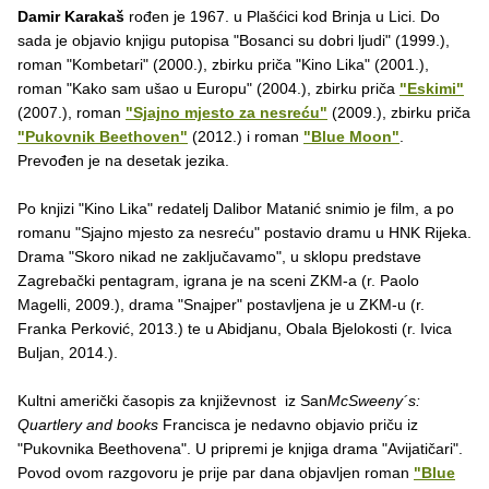
Damir Karakaš
rođen je 1967. u Plašćici kod Brinja u Lici. Do
sada je objavio knjigu putopisa "Bosanci su dobri ljudi" (1999.),
roman "Kombetari" (2000.), zbirku priča "Kino Lika" (2001.),
roman "Kako sam ušao u Europu" (2004.), zbirku priča
"Eskimi"
(2007.), roman
"Sjajno mjesto za nesreću"
(2009.), zbirku priča
"Pukovnik Beethoven"
(2012.) i roman
"Blue Moon"
.
Prevođen je na desetak jezika.
Po knjizi "Kino Lika" redatelj Dalibor Matanić snimio je film, a po
romanu "Sjajno mjesto za nesreću" postavio dramu u HNK Rijeka.
Drama "Skoro nikad ne zaključavamo", u sklopu predstave
Zagrebački pentagram, igrana je na sceni ZKM-a (r. Paolo
Magelli, 2009.), drama "Snajper" postavljena je u ZKM-u (r.
Franka Perković, 2013.) te u Abidjanu, Obala Bjelokosti (r. Ivica
Buljan, 2014.).
Kultni američki časopis za književnost iz San
McSweeny´s:
Quartlery and books
Francisca je nedavno objavio priču iz
"Pukovnika Beethovena". U pripremi je knjiga drama "Avijatičari".
Povod ovom razgovoru je prije par dana objavljen roman
"Blue