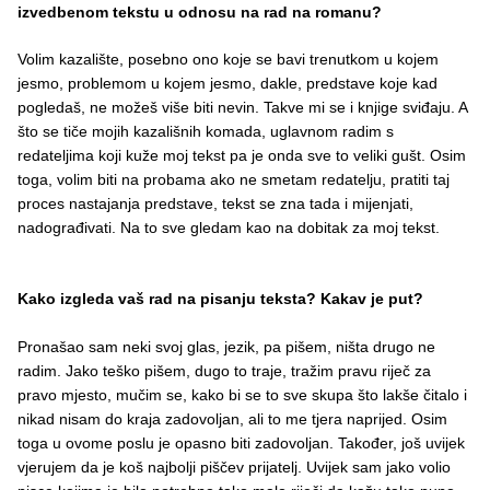
izvedbenom tekstu u odnosu na rad na romanu?
Volim kazalište, posebno ono koje se bavi trenutkom u kojem
jesmo, problemom u kojem jesmo, dakle, predstave koje kad
pogledaš, ne možeš više biti nevin. Takve mi se i knjige sviđaju. A
što se tiče mojih kazališnih komada, uglavnom radim s
redateljima koji kuže moj tekst pa je onda sve to veliki gušt. Osim
toga, volim biti na probama ako ne smetam redatelju, pratiti taj
proces nastajanja predstave, tekst se zna tada i mijenjati,
nadograđivati. Na to sve gledam kao na dobitak za moj tekst.
Kako izgleda vaš rad na pisanju teksta? Kakav je put?
Pronašao sam neki svoj glas, jezik, pa pišem, ništa drugo ne
radim. Jako teško pišem, dugo to traje, tražim pravu riječ za
pravo mjesto, mučim se, kako bi se to sve skupa što lakše čitalo i
nikad nisam do kraja zadovoljan, ali to me tjera naprijed. Osim
toga u ovome poslu je opasno biti zadovoljan. Također, još uvijek
vjerujem da je koš najbolji piščev prijatelj. Uvijek sam jako volio