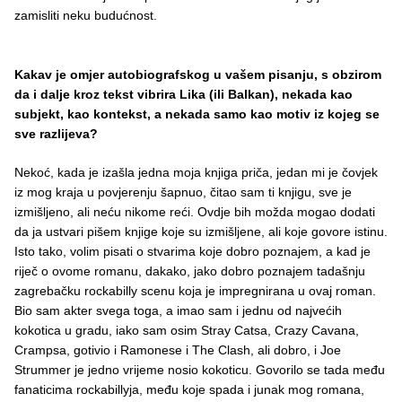
zamisliti neku budućnost.
Kakav
je
omjer
autobiografskog
u
va
š
em
pisanju
,
s
obzirom
da
i
dalje
kroz
tekst
vibrira
Lika
(
ili
Balkan
),
nekada
kao
subjekt
,
kao
kontekst
,
a
nekada
samo
kao
motiv
iz
kojeg
se
sve
razlijeva
?
Nekoć, kada je izašla jedna moja knjiga priča, jedan mi je čovjek
iz mog kraja u povjerenju šapnuo, čitao sam ti knjigu, sve je
izmišljeno, ali neću nikome reći. Ovdje bih možda mogao dodati
da ja ustvari pišem knjige koje su izmišljene, ali koje govore istinu.
Isto tako, volim pisati o stvarima koje dobro poznajem, a kad je
riječ o ovome romanu, dakako, jako dobro poznajem tadašnju
zagrebačku rockabilly scenu koja je impregnirana u ovaj roman.
Bio sam akter svega toga, a imao sam i jednu od najvećih
kokotica u gradu, iako sam osim Stray Catsa, Crazy Cavana,
Crampsa, gotivio i Ramonese i The Clash, ali dobro, i Joe
Strummer je jedno vrijeme nosio kokoticu. Govorilo se tada među
fanaticima rockabillyja, među koje spada i junak mog romana,